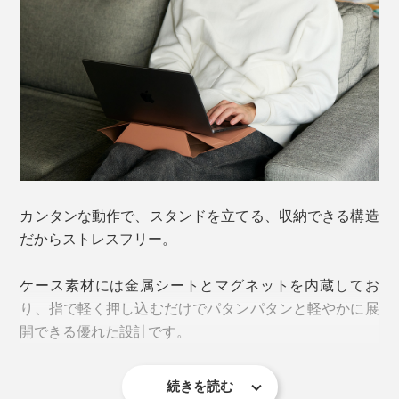
※動画内にはMONOCOで取り扱いのないカラーも登場します
収納ケースから瞬時にスタンドが“出現”して、ノートパ
ソコンに足りなかった高さが手に入ります。
液晶モニターの位置が高くなる分、目線が上がって、自
カンタンな動作で、スタンドを立てる、収納できる構造
然と肩が開いて、背筋も伸びる。
だからストレスフリー。
ケース素材には金属シートとマグネットを内蔵してお
り、指で軽く押し込むだけでパタンパタンと軽やかに展
開できる優れた設計です。
続きを読む