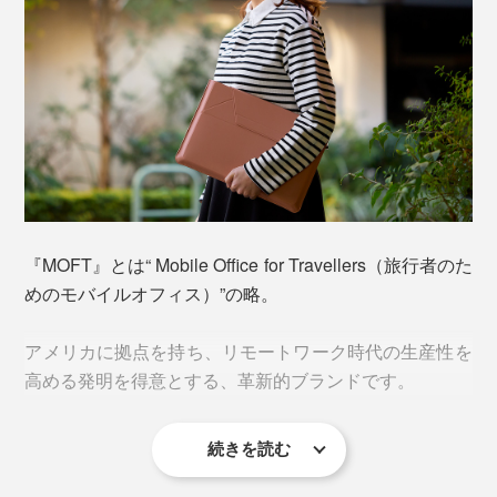
慣れればケースからパソコンを取り出す延長で、ラクに
展開できます。
万が一お茶やコーヒーをこぼしても、サッと拭くだけで
ローモード／高さ5cm（15°の傾斜）
OKな撥水素材。毎日ガシガシ使ってもキレイを保ちや
すく、面倒なお手入れも要りません。
さらに、電源アダプタやケーブル、マウス、A４クリア
ファイルなどを別レイヤーで収納もOK。
『MOFT』とは“ Mobile Office for Travellers（旅行者のた
ゴツゴツ形状のPCアクセサリでも、片面は伸びる素材
めのモバイルオフィス）”の略。
だからご心配なく！
アメリカに拠点を持ち、リモートワーク時代の生産性を
高める発明を得意とする、革新的ブランドです。
ハイカウンターの席やスタンディングデスクでのPC作
続きを読む
業時にちょうどいい、15°の傾斜。少しだけ目線を上げ