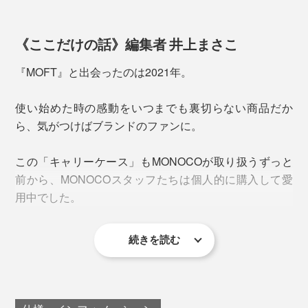
たい時に嬉しい高さです。
キーボードにも絶妙な傾斜が付き、肘から手首がまっす
《ここだけの話》編集者 井上まさこ
ぐ伸ばせるからタイピングも快適。
『MOFT』と出会ったのは2021年。
スマートな見た目ですが、じつは包容力のある頼もしい
設計なのです。
使い始めた時の感動をいつまでも裏切らない商品だか
ら、気がつけばブランドのファンに。
この「キャリーケース」もMONOCOが取り扱うずっと
前から、MONOCOスタッフたちは個人的に購入して愛
出張も多く、リモートワークを中心とした『MOFT』の
用中でした。
チームメンバーは、飛行機や電車、カフェや公園など、
さまざまな場所がワークスペース。
ケース開口部に蓋を挟み込むだけで「ローモード」へ切
続きを読む
り替え。内部マグネットのおかげで、軽い力でピタッと
『MOFT』の存在は、あまりに私の生活に馴染みすぎて
日々異なる環境下での、長時間のPC作業による首や背
セッティングできちゃいます。
いて、スタンドを使っていることすら忘れてしまうほ
中の痛みに悩まされた彼らは、さまざまなPCスタンド
ど。
を試した結果、納得のいくスタンドを自分たちの手でつ