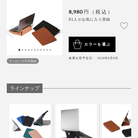
キャリーケースからすべての物を取り出し、少し湿らせ
時間と費用をかけながら、幾度となくデザインに修正を
た布で拭いてください。 内部にはアルコールを使用し
手触りはレザーそのもので、とっても滑らか。バッグの
8,980
かけ、改良を重ね、ついに軽量＆極薄でシームレスな
円（税込）
ないでください。
PCポケットにもスーッと入れられるところも気に入っ
「ノートパソコン一体型スタンド」の開発に成功しまし
81人がお気に入り登録
ています。
た。
カラーを選ぶ
倉庫出荷予定日： 2026年8月9日
ラッピング不可商品
ラインナップ
写真は「
ノートパソコンスタンド
」