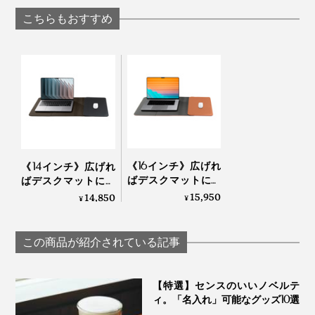
ンタン設置できる
ー」
こちらもおすすめ
「MagSafe対応ホー
ルドリング＋充電
器」｜MaGdget
《16インチ》広げれ
《14インチ》広げれ
ばデスクマットにな
ばデスクマットにな
る「ノートパソコン
る「ノートパソコン
15,950
14,850
¥
¥
ケース」｜Orbitkey
ケース」｜Orbitkey
Laptop Sleeve
Laptop Sleeve
この商品が紹介されている記事
【特選】センスのいいノベルテ
ィ。「名入れ」可能なグッズ10選