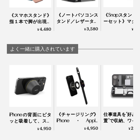
それはパソコンスタンドという枠を超え、どこにで
《ノートパソコンス
《Snapスタンド
《スマホスタンド》
も“快適マイデスク”をつくれるという、まったく新しい
タンド／レザータッ
ーセット》マグ
指１本で脚が出現す
概念。
チ》薄さ3ミリ！目
トで重ねて使用
る、薄さ5.5mmのス
3,580
9,
4,480
¥
¥
¥
線が上がって、姿勢
きる「バッテリ
マホスタンド「snap
ラクラクな「超軽量
ック＋超薄型ス
on」（MagSafe対
そしてさらに、もっと快適な移動へと進化した「キャリ
スタンド（粘着タイ
スタンド（MagSa
応）」| MOFT
よく一緒に購入されています
ーケース」。いつも忙しく動き回るあの人へのギフトに
プ）」｜ジェットブ
対応）」
も、ぴったりです。
ラック／ワンダーラ
ストブルー
《チャージリング》
仕事道具を“好み
iPhoneの背面にピタ
iPhone・Apple
置”で収納、ワイ
ッと吸着して、スマ
Watch・AirPodsのワ
ス充電台つきの
ホスタンドにもなる
4,950
23,
4,950
¥
¥
¥
イヤレス充電がひと
ジェットケース
「MagSafe対応
つに！強い磁力でカ
Orbitkey Nest
Bluetoothスピーカ