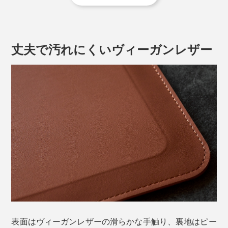
さらに、テーブルの高さや好みの角度に合わせて2段階
の高さ・角度にもセッティングできるというスグレモ
ノ。
丈夫で汚れにくいヴィーガンレザー
ハイモード／高さ7.5cm（25°の傾斜）
無意識に力んでいた上半身の力が抜けて、姿勢がラク
に。首・肩・背中に無駄な力が入らないからか、PCワ
ークにも集中できます。
作業が終わったら、そのままノートパソコンを収納し
て、軽やかに移動！
表面はヴィーガンレザーの滑らかな手触り、裏地はピー