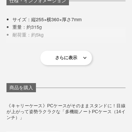
くることに。
仕様・インフォメーション
だから、ノートパソコンを単体で使うと「なんでこんな
に首がダルいんだろ……あ、MOFTがないからだ！」
サイズ：縦255×横360×厚さ7mm
と、その存在の偉大さに気付かされます。
重量：約315g
耐荷重：約5kg
設定角度：15度、25度
素材：ポリウレタン樹脂、グラスファイバー、マグ
ネット、ネオプレン、鉄シート、ポリカーボネート
さらに表示
対応ノートPCサイズ：縦230×横320×厚さ17mm以内
※対応機種については、お使いのノートPCの仕様書等でサイズをご確認の
上ご購入ください。
さりげなく固定タブが付いているので、傾斜があっても
商品を購入
ノートパソコンが滑り落ちません。
《お手入れについて》
写真左から時計まわりで「
ノートパソコンスタンド
」、「
キャリーケース
」、
「
七変化マルチスタンド
」、「
Snapスタンドパワーセット
」
外側：
《キャリーケース》PCケースがそのままスタンドに！目線
キャリーケースからすべての物を取り出し、少し湿らせ
た布で拭いてください。除菌アルコールを使用する場合
が上がって姿勢ラクラクな「多機能ノートPCケース（14イ
余計なものを省き、もっと薄く、もっと小さく。その研
は、製品の表面に残留物が残らないように、使用量を抑
ンチ）」
究に、3年。
え、すぐに蒸発するようにしてください。
内側：