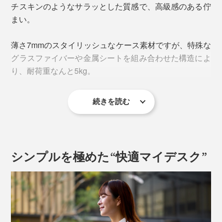
オフィスデスク、自宅のダイニングテーブルやカフェテ
チスキンのようなサラッとした質感で、高級感のある佇
ーブルでのPC作業時に嬉しい、25°の傾斜。
まい。
自宅のダイニングテーブルやカフェテーブルでのPC作
薄さ7mmのスタイリッシュなケース素材ですが、特殊な
業時やモニターの見やすさも向上し、姿勢がしっかりと
グラスファイバーや金属シートを組み合わせた構造によ
伸びる高さです。膝の上でちょっとPC作業をしたい時
り、耐荷重なんと5kg。
にもおすすめです。
ケース内部には、クレジットカードや会員カード、名刺
を入れられるポケット付き。
続きを読む
見た目とは打って変わって、毎日の開閉時にかかる負荷
をしっかり受け止めてくれて、安定感バツグンです。
ここに名刺を忍ばせておけば、名刺入れを忘れてしまっ
た時に助けられます。
シンプルを極めた“快適マイデスク”
ケースの蓋を開けて、開口部の両端に指を掛けて折り込
み、蓋を内側に倒すだけの簡単セッティング。