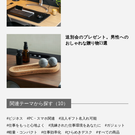
送別会のプレゼント。男性への
おしゃれな贈り物13選
関連テーマから探す（10）
#ビジネス
#PC・スマホ関連
#法人ギフト名入れ可能
#仕事をもっと心地よく
#洗練された仕事環境をあなたに
#ガジェット
#軽量・コンパクト
#仕事効率化
#ひらめきデスク
#すべての商品