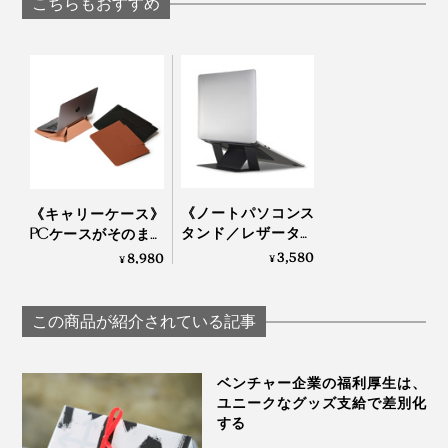
こちらもおすすめ
ケーブル）
ケーブル）
《ノートパソコンス
《キャリーケース》
タンド／レザータッ
PCケースがそのまま
チ》薄さ3ミリ！目
スタンドに！目線が
3,580
8,980
¥
¥
線が上がって、姿勢
上がって姿勢ラクラ
ラクラクな「超軽量
クな「多機能ノート
スタンド（粘着タイ
PCケース（14イン
この商品が紹介されている記事
プ）」｜ジェットブ
チ）」
ラック／ワンダーラ
ストブルー
ベンチャー企業の福利厚生は、
ユニークなグッズ支給で差別化
する