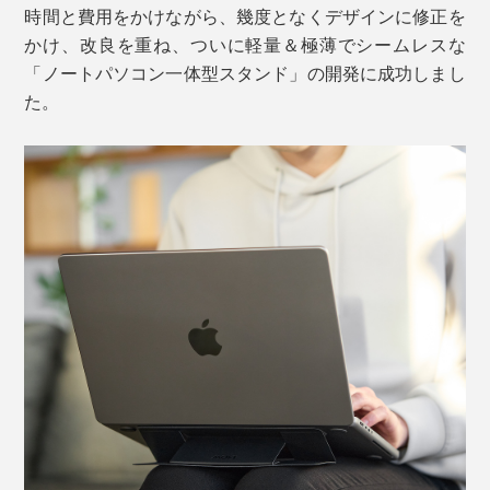
時間と費用をかけながら、幾度となくデザインに修正を
キーボードにも絶妙な傾斜が付き、肘から手首がまっす
かけ、改良を重ね、ついに軽量＆極薄でシームレスな
そのまま別のパソコンに付け替えても、しっかり固定で
ぐ伸ばせるからタイピングも快適。
「ノートパソコン一体型スタンド」の開発に成功しまし
きます。
た。
iPadに貼り付けの際はカメラレンズを除いた貼り付け可能サイズをご確認くださ
い
粘着面には「排気口穴」も搭載されており、背面に吸排
気口のあるノートパソコンにも対応しています。
「ハイモード」から、中央のスタンド部に指を掛けて奥
に倒すだけでOK！
「ローモード」への切り替えも、慣れればノールックで
粘着面の汚れが気になる、粘着力が弱くなったと感じた
できちゃいます。
ら、ウエットシートなどで拭き取ることで復活するの
で、長くお使いいただけます。