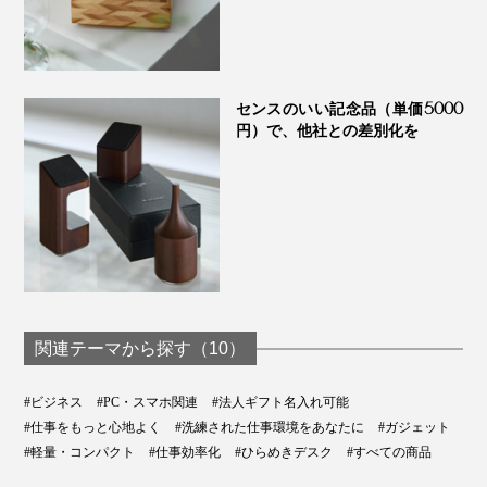
センスのいい記念品（単価5000
円）で、他社との差別化を
関連テーマから探す（10）
#ビジネス
#PC・スマホ関連
#法人ギフト名入れ可能
#仕事をもっと心地よく
#洗練された仕事環境をあなたに
#ガジェット
#軽量・コンパクト
#仕事効率化
#ひらめきデスク
#すべての商品