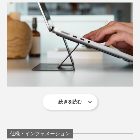
続きを読む
原稿を書く際は、カフェなどでリモートすることが多い
私ですが、これまでに何度声を掛けられたことか……！
「すみません、それって何ですか？」
仕様・インフォメーション
「そのスタンド、どこのブランドのものですか？」