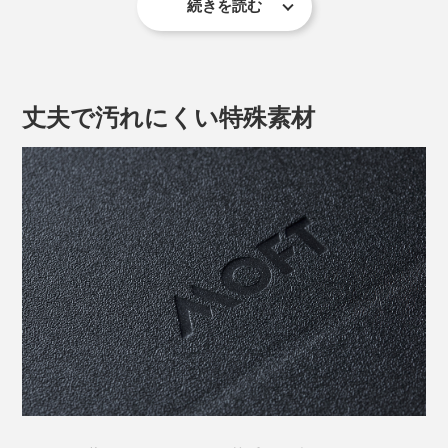
現”して、ノートパソコンに足りなかった高さが手に入
続きを読む
ります。
液晶モニターの位置が高くなる分、目線が上がって、自
然と肩が開いて、背筋も伸びる。
丈夫で汚れにくい特殊素材
指に余計な力を入れなくても開閉できるちょうどいい磁
力なのに、持ち運ぶ時にスタンドが開いてこない。シー
ムレスで、スタンドを外付けしているという違和感がほ
とんどないのです。