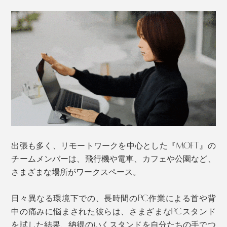
89g（Mサイズの卵1.5個分）の超軽量だから、スタンド
を持ち歩いている煩わしさも皆無。
モニターの見やすさも向上し、姿勢がしっかりと伸びる
高さです。膝の上でちょっとPC作業をしたい時にもお
いつものPCスリーブに引っかかることなく収納もでき
すすめです。
ちゃいます。
※写真は旧デザインのため、お届けるす商品とは若干質感の違いがあります。
本品は、ノートパソコンに直接貼り付ける粘着タイプ。
万が一お茶やコーヒーをこぼしても、サッと拭くだけで
その粘着面には、何度でも付け外しが可能な「リムーバ
OKな撥水素材。毎日ガシガシ使ってもキレイを保ちや
ブルグルー」を採用しています。
すく、面倒なお手入れも要りません。
出張も多く、リモートワークを中心とした『MOFT』の
本品は、キズが付きにくく、汚れも目立ちにくい表面仕
チームメンバーは、飛行機や電車、カフェや公園など、
上げの「シルバーグレー」と「スペースグレー」。
さまざまな場所がワークスペース。
サイドから『MOFT』の両端に指を掛けて引き出すだけ
日々異なる環境下での、長時間のPC作業による首や背
の簡単セッティング。
中の痛みに悩まされた彼らは、さまざまなPCスタンド
を試した結果、納得のいくスタンドを自分たちの手でつ