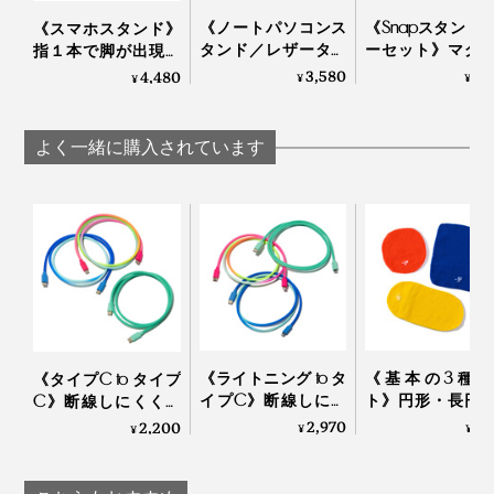
《ノートパソコンス
《Snapスタンド
《スマホスタンド》
タンド／レザータッ
ーセット》マグ
指１本で脚が出現す
チ》薄さ3ミリ！目
トで重ねて使用
る、薄さ5.5mmのス
3,580
9,
4,480
¥
¥
¥
線が上がって、姿勢
きる「バッテリ
マホスタンド「snap
ラクラクな「超軽量
ック＋超薄型ス
on」（MagSafe対
スタンド（粘着タイ
スタンド（MagSa
応）」| MOFT
よく一緒に購入されています
プ）」｜ジェットブ
対応）」
ラック／ワンダーラ
ストブルー
《ライトニング to タ
《基本の3種セ
《タイプC to タイプ
イプC》断線しにく
ト》円形・長円
C》断線しにくく丈
く丈夫、ひと目でわ
長方形各１個で
夫、ひと目でわかる
2,970
7,
2,200
¥
¥
¥
かる存在感の「USB
いろ包める「パ
存在感の「USBケー
ケーブル」｜PRSM
ングニット」｜_
ブル」 | PRSM
CABLE（プリズーム
アンドゴー
CABLE（プリズーム