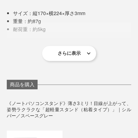
「どこに売っているんですか？」
サイズ：縦170×横224×厚さ3mm
重量：約87g
カウンター席で、誰よりも目線を高く、姿勢を正して作
耐荷重：約5kg
業ができるため、初対面のリモートワーカー達に褒めら
設定角度：15度、25度
れます。
素材：ポリウレタン、グラスファイバー、リムーバ
ブルグルー（接着剤）、金属板、マグネット
さらに表示
驚くべきは、長く使っていても劣化がほとんどなく、汚
対応端末：11.6〜16インチのノートパソコン
れらしい汚れが見当たらないところ。さすが、時間と費
※surface Bookはご使用いただけません
用と試行錯誤を繰り返した妥協なき製品開発だと使って
みて実感したのでした。
商品を購入
《ノートパソコンスタンド》薄さ3ミリ！目線が上がって、
姿勢ラクラクな「超軽量スタンド（粘着タイプ）」｜シル
バー／スペースグレー