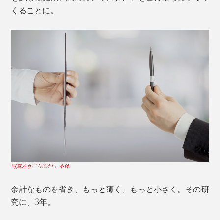
慣れれば、パソコンを開く時と変わらない素早さで、ノ
くることに。
ールック展開できちゃいます。
ローモード／高さ5cm（15°の傾斜）
11.6〜16インチの画面サイズのノートパソコンに対応
しており、iPad Proにも貼り付け可能です。
（※1）
（※１）背面に折り畳めるsurface Bookには使用できません。
写真左が「MOFT」本体
ハイカウンターの席やスタンディングデスクでのPC作
余計なものを省き、もっと薄く、もっと小さく。その研
長期間貼り付けたままだと剥がす際に力が入りますが、
業時にちょうどいい、15°の傾斜。少しだけ目線を上げ
究に、3年。
大事なパソコンに粘着や傷を残すことなく取り外し
たい時に嬉しい高さです。
OK。