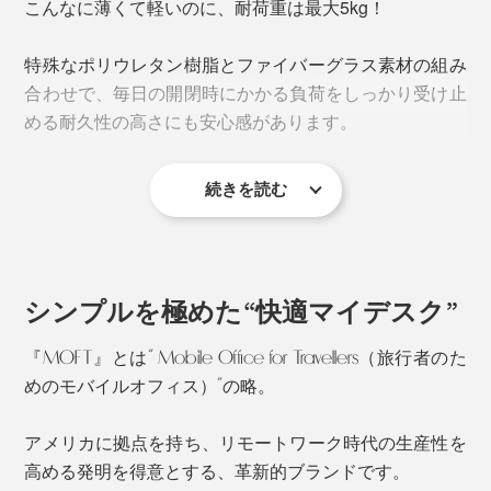
こんなに薄くて軽いのに、耐荷重は最大5kg！
無意識に力んでいた上半身の力が抜けて、姿勢がラク
この薄さで、テーブルの高さや好みの角度に合わせて2
に。首・肩・背中に無駄な力が入らないからか、PCワ
段階の高さにもセッティングできるというスグレモノ。
特殊なポリウレタン樹脂とファイバーグラス素材の組み
ークにも集中できます。
合わせで、毎日の開閉時にかかる負荷をしっかり受け止
める耐久性の高さにも安心感があります。
パタンと閉じればパソコンと一体化！
ハイモード／高さ8cm（25°の傾斜）
続きを読む
シンプルを極めた“快適マイデスク”
『MOFT』とは“ Mobile Office for Travellers（旅行者のた
めのモバイルオフィス）”の略。
アメリカに拠点を持ち、リモートワーク時代の生産性を
オフィスデスク、自宅のダイニングテーブルやカフェテ
高める発明を得意とする、革新的ブランドです。
ーブルでのPC作業時に嬉しい、25°の傾斜。