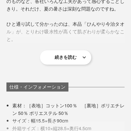
のものなど、各社いろんな工夫があって感心することし
夏の家事やガーデニング……、暑いと感じたら「ひんや
か。ずっと首にかけていても快適です。
きり。それだけ、夏の暑さは深刻な問題なのですね。
り今治タオル」を首にかけてください。
ひと通り試して分かったのは、本品「ひんやり今治タオ
ル」が、とりわけ吸水性が高くて肌ざわりが柔らかなこ
と。
続きを読む
仕様・インフォメーション
首の日除けにも
素材：［表地］コットン100％ ［裏地］ポリエチレ
ン 50％ ポリエステル 50％
乾いた状態で持ち歩き、暑さが厳しくなったら水で濡らして使うのがおすすめ
広報・玉木さんのおすすめは、凍らせたペットボトルを
サイズ：幅15.5×長さ90cm
包んで持ち歩く使い方。タオルが結露の水分を吸収し、
その秘密は「ゼロクール」の繊維の構造と編み方にあり
外箱サイズ：横10×縦28.5×奥行4.5cm