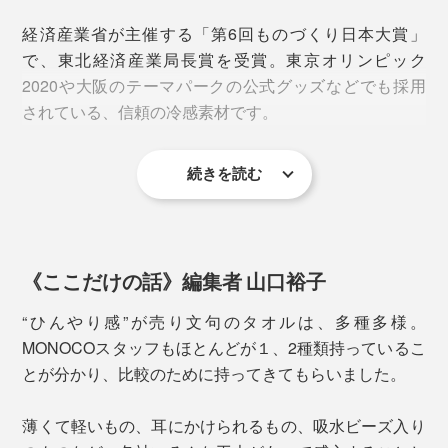
経済産業省が主催する「第6回ものづくり日本大賞」
で、東北経済産業局長賞を受賞。東京オリンピック
2020や大阪のテーマパークの公式グッズなどでも採用
されている、信頼の冷感素材です。
続きを読む
ひんやり感の指標である接触冷感「Q-max値
」は
（※）
0.312。一般的に、0.2以上のものが接触冷感素材とされ
ています。
《ここだけの話》編集者 山口裕子
※皮膚から生地へ“瞬間的にどれだけ熱が移動したか”を示す数値
“ひんやり感”が売り文句のタオルは、多種多様。
タオルを首にかければ、全身を駆けめぐるひんやり感。
ひんやり感に加えて優秀なのが肌ざわり。
MONOCOスタッフもほとんどが１、2種類持っているこ
首には太い血管があるので、首を冷やすと冷えた血液が
とが分かり、比較のために持ってきてもらいました。
全身に送られ、熱中症対策にも一役買います。
冷感素材の中には、濡らすと肌にペタッと張りつき感の
あるもの、乾いた状態だとごわつくものなどいろいろで
薄くて軽いもの、耳にかけられるもの、吸水ビーズ入り
ウォーキングやトレーニング、スポーツ観戦やフェス、
すが、本品は濡らしても乾いていても、サラサラで柔ら