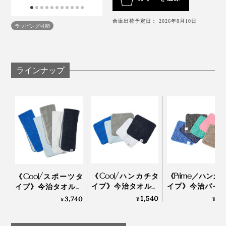
３色の糸を使ったミックス調で、スポーティーすぎず身
につけやすいデザイン。シックな色から鮮やかな色まで
倉庫出荷予定日： 2026年8月10日
ラッピング可能
６色あるので、家族で色違いで揃えたり、用途によって
使い分ける楽しみも。
ラインナップ
肌に触れた時の感触も、本品は通気性があってサラサ
ラ。他と比べて、濡らすとペタッとくっつくような張り
つき感がありません。
接触冷感のQ-max値は飛び抜けて高いわけではないもの
薬品などで生地に後加工しているものと違い、繊維の構
の、ひんやり感はしっかり。何より、表地が今治タオル
造上の工夫でひんやり感をつくっているため、洗濯を繰
になっているのは、おそらく本品だけ。
り返しても機能は損なわれません。
《Cool/ハンカチタ
《Prime／ハンカ
《Cool/スポーツタ
イプ》今治タオルと
イプ》今治パイ
暑さが怖くて見送ってきた夏フェスも、このタオルがあ
イプ》今治タオルと
まだまだ冷感素材が一般的ではなかった10年以上前のこ
冷感生地のハイブリ
冷感生地のハイ
冷感生地のハイブリ
1,540
1,
3,740
¥
¥
れば参加できそうです。
¥
写真左から「ピンク」「ネイビー」「ブルー」「グリーン」「ブラウン」「ブラ
ッドタオル｜ー℃
ッドタオル｜ー℃
ッドタオル｜ー℃
と。この糸にたどり着くのには、試行錯誤の連続だった
ック」
とか。