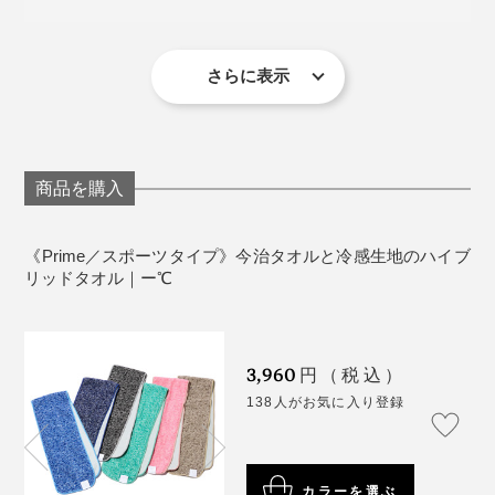
いい具合にひえっひえ。
ます。
製造国：愛媛県今治市(裏地は山形県ネムール株式会
社)
夏の外回り営業中、相手に会う前にこのタオルでクール
水道で水にさらしても弾いてなかなか浸透しないものが
＊洗濯する際はネットに入れてください（タンブラー乾燥不可）
冷感のあるポリエチレンに水晶などを形成する二酸化ケ
さらに表示
ダウンし、溶けかけたドリンクで喉をうるおすそう。汗
多いなか、本品はあっという間に浸透。パイル面だけで
イ素を練り込むことで、素早く熱を拡散し、熱を生地に
だく状態を見せることなく、シャキッと落ち着いて商談
なく、裏面でも汗を吸い取れます。
閉じ込めにくい原料を製造。
に臨めるのだとか。
その後、硬く絞って干したところ、しばらくすると他社
吸水速乾性の高いテイジンのウェーブロンを合わせ、極
商品を購入
製品からはポタポタと水が滴りましたが、本品は滴りま
細のマイクロファイバーに。１本の糸が110本のマイク
せんでした。つまりは、保水性力も高いということ。首
ロファイバーの束（フィラメント）でできています。
《Prime／スポーツタイプ》今治タオルと冷感生地のハイブ
にかけたときに服を濡らしてしまう不快感が少ないと感
リッドタオル｜ー℃
じました。
さらに、その糸をメッシュ状に編むことで、熱伝導性を
最大限に引き上げ。無数の隙間が、水分を素早く取り込
み、素早く拡散。タオルをパタパタするとひんやり感が
3,960
円（税込）
戻るのも、隙間から熱が逃げるためです。
138人がお気に入り登録
写真は
ハンカチタイプ
おしゃれなカラーリングも使いたくなる要素のひとつ。
カラーを選ぶ