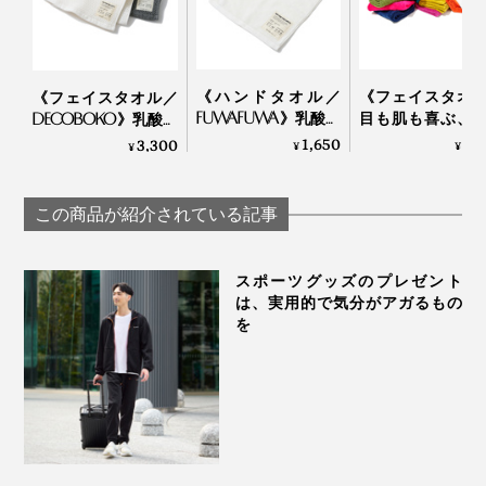
110本の繊維の撚り具合も、強すぎると硬くなり、ゆる
すぎると糸がバラけてしまうところ、「柔らかさ」と
「生地の強度」を両立する着地点を、“頭が痛くなるほ
《ハンドタオル／
《フェイスタオ
《フェイスタオル／
ど”何度も検証して探り当てたのだとか。
FUWAFUWA》乳酸パ
目も肌も喜ぶ、
DECOBOKO》乳酸パ
ワーで抗菌・防臭、
やかなオーガニ
ワーで抗菌・防臭、
1,650
4,
3,300
¥
¥
¥
スタイリスト監修の
タオル
冷感素材は数あれど、「肌ざわり、吸水性、速乾性」の
スタイリスト監修の
タオル｜BIO FOR
Hippopotamus
インテリアタオル｜
すべてを兼ね備えた上質なものは、多くはないと思いま
THE EARTH
BIO FOR THE EARTH
この商品が紹介されている記事
す。
スポーツグッズのプレゼント
は、実用的で気分がアガるもの
を