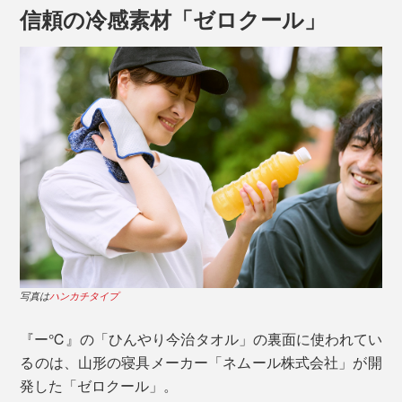
信頼の冷感素材「ゼロクール」
裏面は、接触冷感素材「ゼロクール」。
写真は
ハンカチタイプ
乾いた状態でもひんやりとした冷たさを感じますが、水
『ー℃』の「ひんやり今治タオル」の裏面に使われてい
で濡らすとさらにひんやり。体温でぬくもってきたら、
るのは、山形の寝具メーカー「ネムール株式会社」が開
パタパタと振って風に当てると冷たさが復活します。
発した「ゼロクール」。