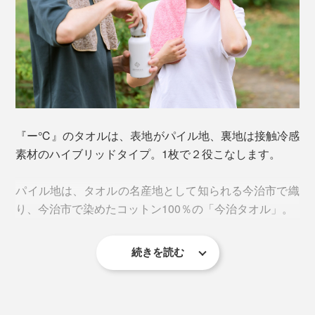
『ー℃』のタオルは、表地がパイル地、裏地は接触冷感
素材のハイブリッドタイプ。1枚で２役こなします。
パイル地は、タオルの名産地として知られる今治市で織
り、今治市で染めたコットン100％の「今治タオル」。
続きを読む
一般的なタオルよりもやや大きめループの立体的なジャ
カード織。糸面積が大きくなることで、吸汗性がアップ
し、肌あたりもふわふわです。