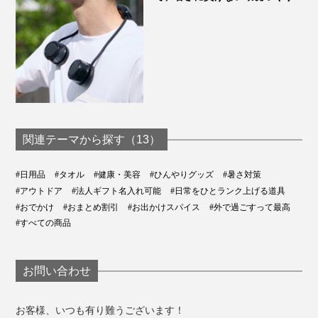
関連テーマから探す（13）
#日用品
#タオル
#健康・美容
#ひんやりグッズ
#暑さ対策
#アウトドア
#法人ギフト名入れ可能
#日常をひとランク上げる道具
#おでかけ
#おまとめ割引
#お出かけスパイス
#外で過ごすって最高
#すべての商品
お問い合わせ
お客様、いつも有り難うございます！