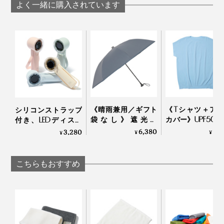
よく一緒に購入されています
温度計をモチーフにしたパッケージもデザイン性が高
く、プレゼントにもぴったり。好みを問わず、どんな年
代の方にも喜んで使ってもらえそうです。
《晴雨兼用／ギフト
《Tシャツ＋ア
シリコンストラップ
袋なし》遮光率
カバー》UPF50+
付き、LEDディスプ
100％、折り畳まな
い目なしで動き
レイの「大風量モバ
6,380
8,
3,280
¥
¥
¥
い“短傘”｜+TIC
い「サラリ T
イルファン」
HYBRID
Salari
こちらもおすすめ
課題は「熱」と「繊維の撚り」。
熱に弱く、熱をかけると溶けて硬化してしまうポリエチ
レンを、機械の熱に当てないようにゆっくり編み上げ。