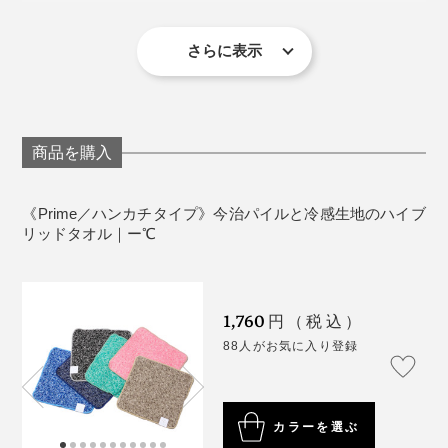
冷感のあるポリエチレンに水晶などを形成する二酸化ケ
社)
夏の外回り営業中、相手に会う前にこのタオルでクール
水道で水にさらしても弾いてなかなか浸透しないものが
＊洗濯する際はネットに入れてください（タンブラー乾燥不可）
イ素を練り込むことで、素早く熱を拡散し、熱を生地に
さらに表示
ダウンし、溶けかけたドリンクで喉をうるおすそう。汗
多いなか、本品はあっという間に浸透。パイル面だけで
閉じ込めにくい原料を製造。
だく状態を見せることなく、シャキッと落ち着いて商談
なく、裏面でも汗を吸い取れます。
に臨めるのだとか。
吸水速乾性の高いテイジンのウェーブロンを合わせ、極
その後、硬く絞って干したところ、しばらくすると他社
細のマイクロファイバーに。１本の糸が110本のマイク
商品を購入
製品からはポタポタと水が滴りましたが、本品は滴りま
ロファイバーの束（フィラメント）でできています。
せんでした。つまりは、保水性力も高いということ。首
《Prime／ハンカチタイプ》今治パイルと冷感生地のハイブ
にかけたときに服を濡らしてしまう不快感が少ないと感
さらに、その糸をメッシュ状に編むことで、熱伝導性を
リッドタオル｜ー℃
じました。
最大限に引き上げ。無数の隙間が、水分を素早く取り込
み、素早く拡散。タオルをパタパタするとひんやり感が
戻るのも、隙間から熱が逃げるためです。
1,760
円（税込）
88人がお気に入り登録
おしゃれなカラーリングも使いたくなる要素のひとつ。
３色の糸を使ったミックス調で、スポーティーすぎず持
カラーを選ぶ
ちやすいデザイン。シックな色から鮮やかな色まで６色