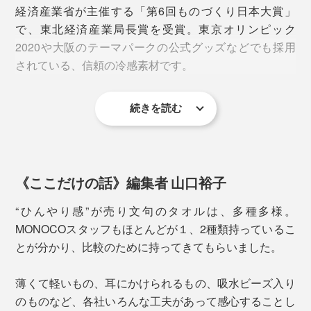
経済産業省が主催する「第6回ものづくり日本大賞」
で、東北経済産業局長賞を受賞。東京オリンピック
2020や大阪のテーマパークの公式グッズなどでも採用
されている、信頼の冷感素材です。
続きを読む
ひんやり感の指標である接触冷感「Q-max値
」は
（※）
0.312。一般的に、0.2以上のものが接触冷感素材とされ
ています。
※皮膚から生地へ“瞬間的にどれだけ熱が移動したか”を示す数値
《ここだけの話》編集者 山口裕子
ひんやり感に加えて優秀なのが肌ざわり。
“ひんやり感”が売り文句のタオルは、多種多様。
タオルを首に当てれば、全身を駆けめぐるひんやり感。
MONOCOスタッフもほとんどが１、2種類持っているこ
冷感素材の中には、濡らすと肌にペタッと張りつき感の
首には太い血管があるので、首を冷やすと冷えた血液が
とが分かり、比較のために持ってきてもらいました。
あるもの、乾いた状態だとごわつくものなどいろいろで
全身に送られ、熱中症対策にも一役買います。
すが、本品は濡らしても乾いていても、サラサラで柔ら
薄くて軽いもの、耳にかけられるもの、吸水ビーズ入り
か。ずっと肌に触れていても快適です。
ウォーキングやトレーニング、スポーツ観戦やフェス、
のものなど、各社いろんな工夫があって感心することし