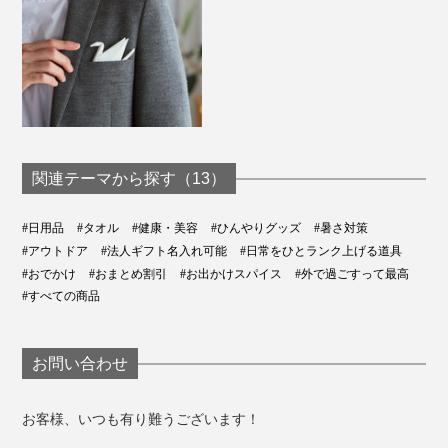
関連テーマから探す（13）
#日用品
#タオル
#健康・美容
#ひんやりグッズ
#暑さ対策
#アウトドア
#法人ギフト名入れ可能
#日常をひとランク上げる道具
#おでかけ
#おまとめ割引
#お出かけスパイス
#外で過ごすって最高
#すべての商品
お問い合わせ
お客様、いつも有り難うございます！