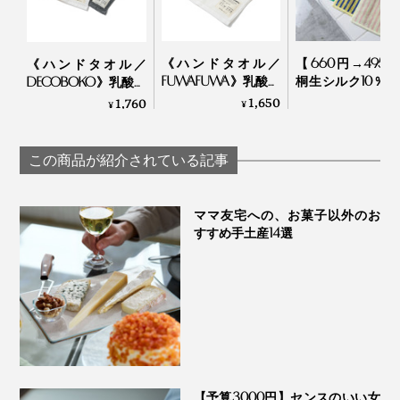
ど”何度も検証して探り当てたのだとか。
《ハンドタオル／
【660円→495
冷感素材は数あれど、「肌ざわり、吸水性、速乾性」の
《ハンドタオル／
FUWAFUWA》乳酸パ
桐生シルク10％ 
DECOBOKO》乳酸パ
すべてを兼ね備えた上質なものは、多くはないと思いま
ワーで抗菌・防臭、
タオル｜WITH 
ワーで抗菌・防臭、
1,650
1,760
¥
¥
¥
す。
スタイリスト監修の
WITHOUT
スタイリスト監修の
タオル｜BIO FOR
タオル｜BIO FOR THE
THE EARTH
EARTH
この商品が紹介されている記事
ママ友宅への、お菓子以外のお
すすめ手土産14選
【予算3000円】センスのいい女