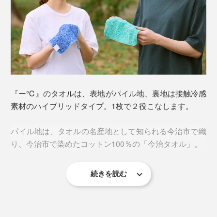
『ー℃』のタオルは、表地がパイル地、裏地は接触冷感
素材のハイブリッドタイプ。1枚で２役こなします。
パイル地は、タオルの名産地として知られる今治市で織
り、今治市で染めたコットン100％の「今治タオル」。
続きを読む
一般的なタオルよりもやや大きめループの立体的なジャ
カード織。糸面積が大きくなることで、吸汗性がアップ
し、肌あたりもふわふわです。