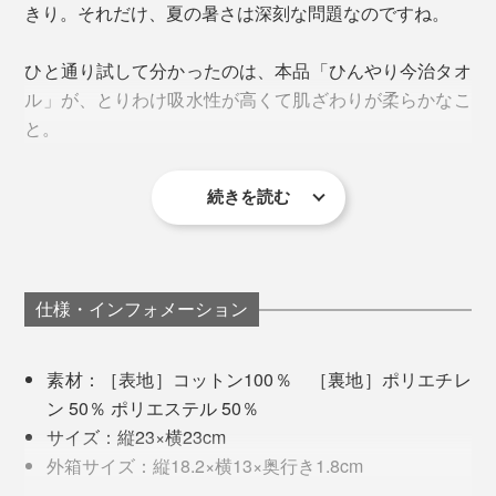
夏の家事やガーデニング……、暑いと感じたら「ひんや
きり。それだけ、夏の暑さは深刻な問題なのですね。
り今治タオル」で涼んでください。
ひと通り試して分かったのは、本品「ひんやり今治タオ
ル」が、とりわけ吸水性が高くて肌ざわりが柔らかなこ
と。
続きを読む
仕様・インフォメーション
素材：［表地］コットン100％ ［裏地］ポリエチレ
乾いた状態で持ち歩き、暑さが厳しくなったら水で濡らして使うのがおすすめ
ン 50％ ポリエステル 50％
広報・玉木さんのおすすめは、凍らせたペットボトルを
その秘密は「ゼロクール」の繊維の構造と編み方にあり
サイズ：縦23×横23cm
包んで持ち歩く使い方。タオルが結露の水分を吸収し、
ます。
外箱サイズ：縦18.2×横13×奥行き1.8cm
いい具合にひえっひえ。
製造国：愛媛県今治市(裏地は山形県ネムール株式会