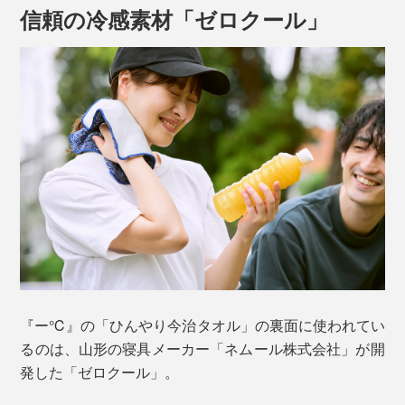
信頼の冷感素材「ゼロクール」
裏面は、接触冷感素材「ゼロクール」。
『ー℃』の「ひんやり今治タオル」の裏面に使われてい
乾いた状態でもひんやりとした冷たさを感じますが、水
るのは、山形の寝具メーカー「ネムール株式会社」が開
で濡らすとさらにひんやり。体温でぬくもってきたら、
発した「ゼロクール」。
パタパタと振って風に当てると冷たさが復活します。