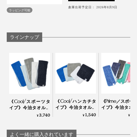
あるので、家族で色違いで揃えたり、用途によって使い
倉庫出荷予定日： 2026年8月9日
ラッピング可能
分ける楽しみも。
ラインナップ
肌に触れた時の感触も、本品は通気性があってサラサ
ラ。他と比べて、濡らすとペタッとくっつくような張り
つき感がありません。
薬品などで生地に後加工しているものと違い、繊維の構
造上の工夫でひんやり感をつくっているため、洗濯を繰
接触冷感のQ-max値は飛び抜けて高いわけではないもの
り返しても機能は損なわれません。
の、ひんやり感はしっかり。何より、表地が今治タオル
になっているのは、おそらく本品だけ。
まだまだ冷感素材が一般的ではなかった10年以上前のこ
《Cool/ハンカチタ
《Prime／スポー
《Cool/スポーツタ
と。この糸にたどり着くのには、試行錯誤の連続だった
イプ》今治タオルと
イプ》今治タオ
暑さが怖くて見送ってきた夏フェスも、このタオルがあ
イプ》今治タオルと
とか。
写真左から「ピンク」「ネイビー」「ブルー」「グリーン」「ブラウン」「ブラ
冷感生地のハイブリ
冷感生地のハイ
冷感生地のハイブリ
1,540
3,
3,740
¥
¥
れば参加できそうです。
¥
ック」
ッドタオル｜ー℃
ッドタオル｜ー℃
ッドタオル｜ー℃
温度計をモチーフにしたパッケージもデザイン性が高
よく一緒に購入されています