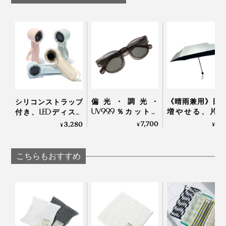
く、プレゼントにぴったり。好みを問わず、どんな年代
の方にも喜んで使ってもらえそうです。
偏光・調光・
《晴雨兼用》日
シリコンストラップ
UV99.9％カットの
増やせる、片側
付き、LEDディスプ
「おしゃれグラス」
19cmの変形
レイの「大風量モバ
7,700
7,
3,280
¥
¥
¥
課題は「熱」と「繊維の撚り」。
｜東海光学
KAGE+
イルファン」
こちらもおすすめ
熱に弱く、熱をかけると溶けて硬化してしまうポリエチ
レンを、機械の熱に当てないようにゆっくり編み上げ。
110本の繊維の撚り具合も、強すぎると硬くなり、ゆる
すぎると糸がバラけてしまうところ、「柔らかさ」と
「生地の強度」を両立する着地点を、“頭が痛くなるほ