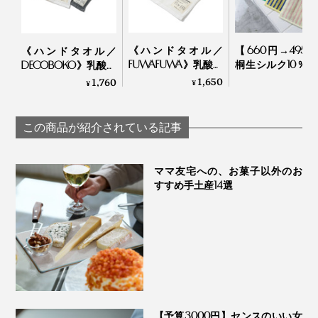
ど”何度も検証して探り当てたのだとか。
《ハンドタオル／
【660円→495
冷感素材は数あれど、「肌ざわり、吸水性、速乾性」の
《ハンドタオル／
FUWAFUWA》乳酸パ
桐生シルク10％ 
DECOBOKO》乳酸パ
すべてを兼ね備えた上質なものは、多くはないと思いま
ワーで抗菌・防臭、
タオル｜WITH 
ワーで抗菌・防臭、
1,650
1,760
¥
¥
¥
す。
スタイリスト監修の
WITHOUT
スタイリスト監修の
タオル｜BIO FOR
タオル｜BIO FOR THE
THE EARTH
EARTH
この商品が紹介されている記事
ママ友宅への、お菓子以外のお
すすめ手土産14選
【予算3000円】センスのいい女