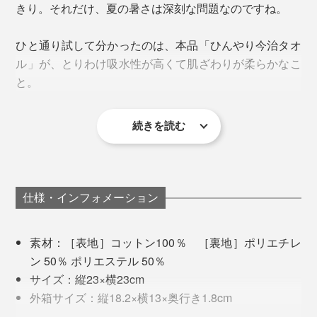
夏の家事やガーデニング……、暑いと感じたら「ひんや
きり。それだけ、夏の暑さは深刻な問題なのですね。
り今治タオル」で涼んでください。
ひと通り試して分かったのは、本品「ひんやり今治タオ
ル」が、とりわけ吸水性が高くて肌ざわりが柔らかなこ
と。
続きを読む
仕様・インフォメーション
素材：［表地］コットン100％ ［裏地］ポリエチレ
乾いた状態で持ち歩き、暑さが厳しくなったら水で濡らして使うのがおすすめ
ン 50％ ポリエステル 50％
広報・玉木さんのおすすめは、凍らせたペットボトルを
その秘密は「ゼロクール」の繊維の構造と編み方にあり
サイズ：縦23×横23cm
包んで持ち歩く使い方。タオルが結露の水分を吸収し、
ます。
外箱サイズ：縦18.2×横13×奥行き1.8cm
いい具合にひえっひえ。
製造国：愛媛県今治市(裏地は山形県ネムール株式会