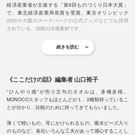
経済産業省が主催する「第6回ものづくり日本大賞」
で、東北経済産業局長賞を受賞。東京オリンピック
2020や大阪のテーマパークの公式グッズなどでも採用
されている、信頼の冷感素材です。
続きを読む
ひんやり感の指標である接触冷感「Q-max値
」は
（※）
0.312。一般的に、0.2以上のものが接触冷感素材とされ
ています。
※皮膚から生地へ“瞬間的にどれだけ熱が移動したか”を示す数値
《ここだけの話》編集者 山口裕子
ひんやり感に加えて優秀なのが肌ざわり。
“ひんやり感”が売り文句のタオルは、多種多様。
タオルを首に当てれば、全身を駆けめぐるひんやり感。
MONOCOスタッフもほとんどが１、2種類持っているこ
冷感素材の中には、濡らすと肌にペタッと張りつき感の
首には太い血管があるので、首を冷やすと冷えた血液が
とが分かり、比較のために持ってきてもらいました。
あるもの、乾いた状態だとごわつくものなどいろいろで
全身に送られ、熱中症対策にも一役買います。
すが、本品は濡らしても乾いていても、サラサラで柔ら
薄くて軽いもの、耳にかけられるもの、吸水ビーズ入り
か。ずっと肌に触れていても快適です。
ウォーキングやトレーニング、スポーツ観戦やフェス、
のものなど、各社いろんな工夫があって感心することし