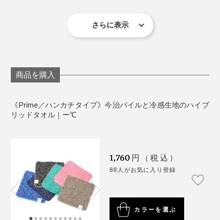
冷感のあるポリエチレンに水晶などを形成する二酸化ケ
社)
夏の外回り営業中、相手に会う前にこのタオルでクール
水道で水にさらしても弾いてなかなか浸透しないものが
＊洗濯する際はネットに入れてください（タンブラー乾燥不可）
イ素を練り込むことで、素早く熱を拡散し、熱を生地に
さらに表示
ダウンし、溶けかけたドリンクで喉をうるおすそう。汗
多いなか、本品はあっという間に浸透。パイル面だけで
閉じ込めにくい原料を製造。
だく状態を見せることなく、シャキッと落ち着いて商談
なく、裏面でも汗を吸い取れます。
に臨めるのだとか。
吸水速乾性の高いテイジンのウェーブロンを合わせ、極
その後、硬く絞って干したところ、しばらくすると他社
細のマイクロファイバーに。１本の糸が110本のマイク
商品を購入
製品からはポタポタと水が滴りましたが、本品は滴りま
ロファイバーの束（フィラメント）でできています。
せんでした。つまりは、保水性力も高いということ。首
《Prime／ハンカチタイプ》今治パイルと冷感生地のハイブ
にかけたときに服を濡らしてしまう不快感が少ないと感
さらに、その糸をメッシュ状に編むことで、熱伝導性を
リッドタオル｜ー℃
じました。
最大限に引き上げ。無数の隙間が、水分を素早く取り込
み、素早く拡散。タオルをパタパタするとひんやり感が
戻るのも、隙間から熱が逃げるためです。
1,760
円（税込）
88人がお気に入り登録
おしゃれなカラーリングも使いたくなる要素のひとつ。
３色の糸を使ったミックス調で、スポーティーすぎず持
カラーを選ぶ
ちやすいデザイン。シックな色から鮮やかな色まで６色