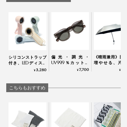
く、プレゼントにぴったり。好みを問わず、どんな年代
の方にも喜んで使ってもらえそうです。
偏光・調光・
《晴雨兼用》日
シリコンストラップ
UV99.9％カットの
増やせる、片側
付き、LEDディスプ
「おしゃれグラス」
19cmの変形
レイの「大風量モバ
7,700
7,
3,280
¥
¥
¥
課題は「熱」と「繊維の撚り」。
｜東海光学
KAGE+
イルファン」
こちらもおすすめ
熱に弱く、熱をかけると溶けて硬化してしまうポリエチ
レンを、機械の熱に当てないようにゆっくり編み上げ。
110本の繊維の撚り具合も、強すぎると硬くなり、ゆる
すぎると糸がバラけてしまうところ、「柔らかさ」と
「生地の強度」を両立する着地点を、“頭が痛くなるほ