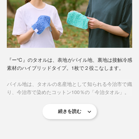
『ー℃』のタオルは、表地がパイル地、裏地は接触冷感
素材のハイブリッドタイプ。1枚で２役こなします。
パイル地は、タオルの名産地として知られる今治市で織
り、今治市で染めたコットン100％の「今治タオル」。
続きを読む
一般的なタオルよりもやや大きめループの立体的なジャ
カード織。糸面積が大きくなることで、吸汗性がアップ
し、肌あたりもふわふわです。