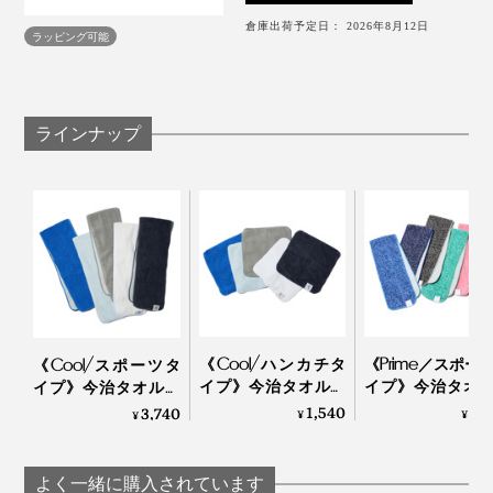
あるので、家族で色違いで揃えたり、用途によって使い
倉庫出荷予定日： 2026年8月12日
ラッピング可能
分ける楽しみも。
ラインナップ
肌に触れた時の感触も、本品は通気性があってサラサ
ラ。他と比べて、濡らすとペタッとくっつくような張り
つき感がありません。
薬品などで生地に後加工しているものと違い、繊維の構
造上の工夫でひんやり感をつくっているため、洗濯を繰
接触冷感のQ-max値は飛び抜けて高いわけではないもの
り返しても機能は損なわれません。
の、ひんやり感はしっかり。何より、表地が今治タオル
になっているのは、おそらく本品だけ。
まだまだ冷感素材が一般的ではなかった10年以上前のこ
《Cool/ハンカチタ
《Prime／スポー
《Cool/スポーツタ
と。この糸にたどり着くのには、試行錯誤の連続だった
イプ》今治タオルと
イプ》今治タオ
暑さが怖くて見送ってきた夏フェスも、このタオルがあ
イプ》今治タオルと
とか。
写真左から「ピンク」「ネイビー」「ブルー」「グリーン」「ブラウン」「ブラ
冷感生地のハイブリ
冷感生地のハイ
冷感生地のハイブリ
1,540
3,
3,740
¥
¥
れば参加できそうです。
¥
ック」
ッドタオル｜ー℃
ッドタオル｜ー℃
ッドタオル｜ー℃
温度計をモチーフにしたパッケージもデザイン性が高
よく一緒に購入されています