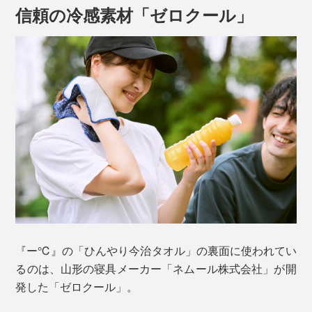
信頼の冷感素材「ゼロクール」
裏面は、接触冷感素材「ゼロクール」。
『ー℃』の「ひんやり今治タオル」の裏面に使われてい
乾いた状態でもひんやりとした冷たさを感じますが、水
るのは、山形の寝具メーカー「ネムール株式会社」が開
で濡らすとさらにひんやり。体温でぬくもってきたら、
発した「ゼロクール」。
パタパタと振って風に当てると冷たさが復活します。