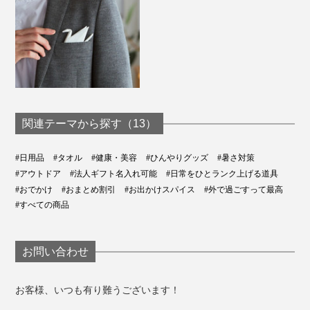
関連テーマから探す（13）
#日用品
#タオル
#健康・美容
#ひんやりグッズ
#暑さ対策
#アウトドア
#法人ギフト名入れ可能
#日常をひとランク上げる道具
#おでかけ
#おまとめ割引
#お出かけスパイス
#外で過ごすって最高
#すべての商品
お問い合わせ
お客様、いつも有り難うございます！