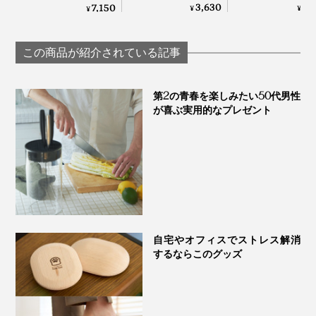
を揺らして刺激す
ン”が洗い流して
る「トリートメント
3,630
7,
7,150
¥
¥
¥
る、マッサージブラ
る「スカルプブ
ブラシ」｜EMIT
シ｜サンエア
シ」｜Jam Label
ルプブラシ
この商品が紹介されている記事
特許取得の細かいピン構造が、頭皮を隙間なく洗い上げる（右写真は旧デザイン
第2の青春を楽しみたい50代男性
版）
が喜ぶ実用的なプレゼント
まるで、プロによる、美容室でのヘッドスパのような心
地よさに、やみつきになるはず。シャンプー後は、髪も
頭皮も、今までより「スッキリ」感じると思います。
自宅やオフィスでストレス解消
するならこのグッズ
「スカルプブラシ」は、左から、アクション、ヌーヴォー、デコの3柄
ホワイト系のボディに、濃色のピンを組合せたブラシ
は、落ち着いた印象で、誰でも、どこでも、使いやすい