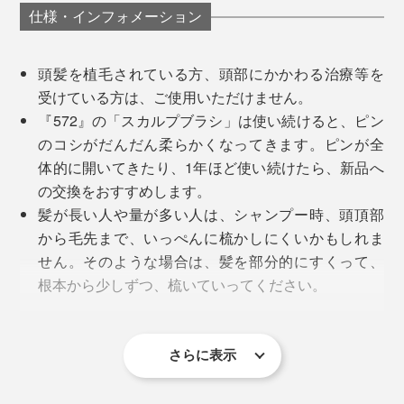
仕様・インフォメーション
頭髪を植毛されている方、頭部にかかわる治療等を
受けている方は、ご使用いただけません。
「毛穴の汚れ落し」はもちろん、「マッサージ効果」に
『572』の「スカルプブラシ」は使い続けると、ピン
よって、シャンプーを流し終わった後は、アタマ全体が
のコシがだんだん柔らかくなってきます。ピンが全
スッキリ軽く感じるはずです。
体的に開いてきたり、1年ほど使い続けたら、新品へ
試しに、あなたのアタマを、両手でつかんでみてくださ
の交換をおすすめします。
い。頭皮がコチコチで動かない、コリのような痛みを感
シャンプー後の「トリートメント」や、お風呂上りや起
髪が長い人や量が多い人は、シャンプー時、頭頂部
じる……頭皮の血行不良かもしれません。
床後の「育毛剤」を使う時も、「スカルプブラシ」は大
から毛先まで、いっぺんに梳かしにくいかもしれま
活躍。
せん。そのような場合は、髪を部分的にすくって、
頭皮がこわばったままだと、髪へ栄養が行き渡らない
根本から少しずつ、梳いていってください。
し、頭皮とつながっている顔の皮膚にも、たるみが出や
ピンの先端は、すべてボール状。1本1本、よくしなるの
『572』の「スカルプブラシ」をシャンプーやトリー
すくなる可能性が。
で、頭皮や髪を傷めにくいつくりです。
トメント、育毛剤に使った後は、水でよく洗った
後、水分をよくきって、湿気の少ない場所に、その
さらに表示
ピンはそれぞれ、「長ピン（先端のボールは小さめ）」
まま置いて乾かしてください（ブラシを置くスタン
と「短ピン（先端のボールは大きめ）」があって、どん
ドは、付属していません）