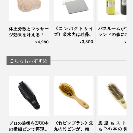
《コンパクトサイ
バスルームがフ
体圧分散とマッサー
ズ》吸水力は珪藻土
ランドの森にな
ジ効果を叶える「バ
の1.5倍、足裏さらっ
「白樺の若葉」
スタブクッション」
3,300
4,
4,980
¥
¥
¥
さらの溶岩石バスマ
「森の土」の香
｜Bath ReLuxin’
ブラッシング後は、アタマ全体が、気持ちよく暖まった
ット｜Lava Stone ser.
ボディーソープ
みたいで、顔周りもなんだかスッキリ。
いままでの指洗いでは、味わったことのない爽快感。ピ
OSMIA
こちらもおすすめ
ンの数が少ない、安価なスカルプブラシとも、洗い心地
仕事の疲れが溜まってきたら、休憩中のブラッシングも
が違います。
おすすめ。
頭皮の血行を刺激することで、どんよりしていた頭や
目、首すじまで、軽くなったように感じられるはずで
す。
《竹ピンブラシ》先
皮脂もストレ
プロの施術を3700本
『572』の「スカルプブラシ」は、「デコ」「ヌーヴォ
丸の竹ピンが、頭皮
も“376本の長
の極細ピンで再現す
ー」「アクション」の3柄から選べます。