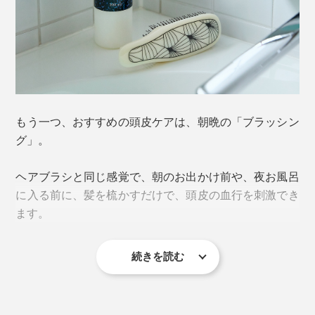
手の代わりに、「スカルプブラシ」を使うことで、それ
ぞれの効果を、頭皮に、髪に、すみずみまで行き渡らせ
ます。
髪全体を、手で軽く泡立てたら、「スカルプブラシ」
で、耳の上から、襟足から、おでこから、それぞれ頭頂
私たちの頭皮（=スカルプ）には、なんと約4万個もの毛
部へ。髪を引き上げていく感覚で、片手で、頭皮をなぞ
もう一つ、おすすめの頭皮ケアは、朝晩の「ブラッシン
穴があるそう。健康な毛穴は、一つにつき2〜3本の髪が
っていってください。
グ」。
生えています。
ヘアブラシと同じ感覚で、朝のお出かけ前や、夜お風呂
その毛穴に、皮脂や整髪料の汚れが溜まり続けると、髪
に入る前に、髪を梳かすだけで、頭皮の血行を刺激でき
が弱ったり、生えにくくなったり……イキイキした髪づ
ます。
くりには、土台の「頭皮ケア」がいちばん。
『572』の「スカルプブラシ」は、ごらんのとおり、よ
続きを読む
くあるスカルプブラシとくらべても、ピンの数が多い！
ブランドの名前どおり、572本ものピンが、ぎっしり植
え込んであります。