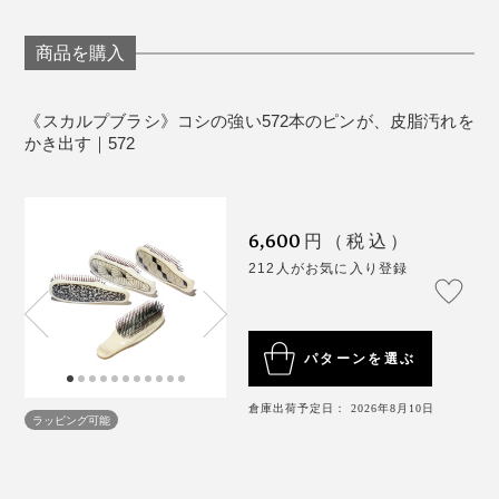
な角度でブラシを当てても、頭皮に心地よくフィット。
《商品仕様》
商品を購入
サイズ：（約）長さ16×幅5×厚さ4cm
重さ：約80g
《スカルプブラシ》コシの強い572本のピンが、皮脂汚れを
材質：ABS樹脂・ナイロン（ピン）
かき出す｜572
製造国：日本製
トリートメントや育毛剤を、髪のすみずみまで、カンタ
ンに行き渡らせてくれます。
6,600
円（税込）
212人がお気に入り登録
『572』の「スカルプブラシ」なら、乾いた髪のままの
ブラッシングもOK。髪の生え際からサッサッと梳いて
いくだけで、これまた気持ちいい！
パターンを選ぶ
さらに、コシの強いピン（黒）と、柔らかめのピン（茶
倉庫出荷予定日： 2026年8月10日
ラッピング可能
色）を、絶妙にミックスしているので、シャンプー時、
頭皮をなぞるだけで、なんとも心地よい刺激。