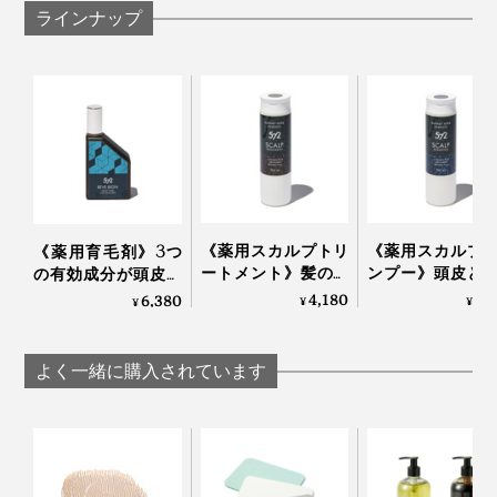
ラインナップ
一般的なヘアブラシとは、まるで違う心地よさ。1回1
回、ブラシをすべらせるたびに、頭がホカホカと暖まっ
《薬用スカルプトリ
《薬用スカルプ
《薬用育毛剤》3つ
てくる感覚です。
ートメント》髪の深
ンプー》頭皮と
の有効成分が頭皮の
部にすばやく浸透、
「アミノ酸」系
血行を促進、発毛を
4,180
4,
6,380
¥
¥
¥
漢方の「甘草」由来
ら、サッパリ自
うながす｜572
の成分で、しっとり
洗い心地…漢方の
毛穴に詰まった皮脂や、髪に絡んだホコリを、しっかり
うるおう｜572
草」由来の成分
よく一緒に購入されています
かき出しながら、頭皮をマッサージしてくれます。
しっとりうるお
572