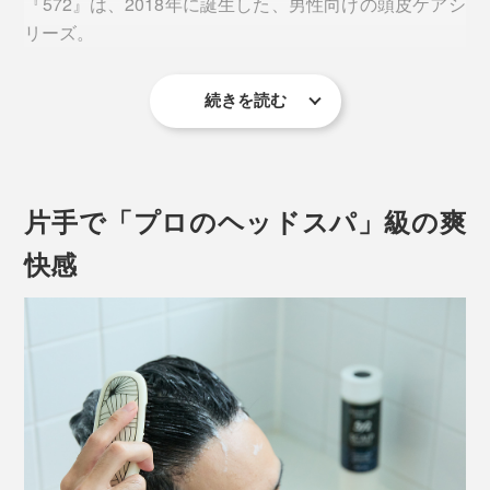
『572』は、2018年に誕生した、男性向けの頭皮ケアシ
リーズ。
続きを読む
MONOCOのベストセラー、「Jam Labelスカルプブラ
シ」のメーカーが、15年以上も、頭皮と髪を研究してき
た実績をもとに開発した自信作です。
片手で「プロのヘッドスパ」級の爽
快感