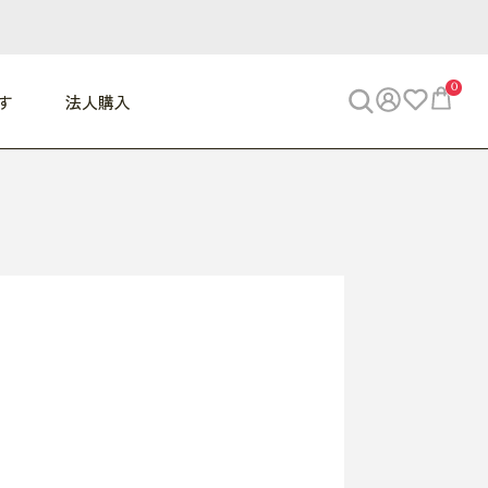
0
す
法人購入
WORK
ビジネス
ENJOY
寝具
10,000円 - 30,000円
30,000円以上
べて
すべて
すべて
すべて
らめきデスク
PC・スマホ関連
お出かけスパイス
敷き寝具
っと一息ふぅ
椅子・クッション
思い出トラベル
掛け寝具
っぱり清潔感
収納
外で過ごすって最高
パジャマ
事へGO
ビジネス／小物
好き・・にどっぷり
枕・小物