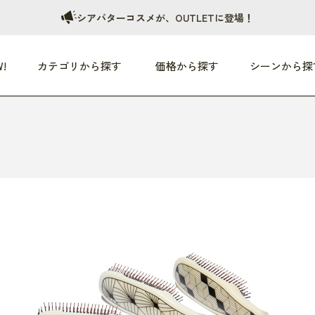
シアバターコスメが、OUTLETに登場！
!
カテゴリから探す
価格から探す
シーンから探
つめた〜い夏、どうぞ！
HEALTHY
家電
HOME
ファッション
- 3,000円
3,000円 - 5,000円
5,000円 - 10,000円
OP10
すべて
すべて
すべて
すべて
す
朝までぐっすり
リビング家電
居心地のいい空間
服
ひ
商品 (新着順)
本気で休む
キッチン家電
家事ルンルン
バッグ
ほ
覧
いつも清潔
美容・健康家電
食いしん坊クラブ
靴・靴下
や
じぶんメンテナンス
オーディオ家電
料理と団らん
レイングッズ
仕
め割引
おうちエクササイズ
ファッション／小物
レット
の他