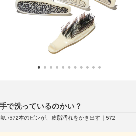
日用品
健康・美容
すべて
すべて
ひんやり今治タオル、生き返る〜
掃除・洗濯
肌・髪ケア
タオル
バスグッズ
スリッパ
ひんやりグッズ
防災用品
あったかグッズ
水筒
健康グッズ
日用品／その他
オーラルケア
手で洗っているのかい？
い572本のピンが、皮脂汚れをかき出す｜572