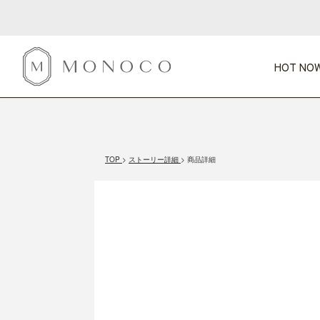
HOT NOW
新商品
CATEGORY
PRICE
SCENE
HOT NOW!
GIFTS
インテリア
1,000円未満
1,000円 
TOP
ストーリー詳細
商品詳細
今週のT
カテゴリから探す
価格から探す
シーンから探す
すべて
すべて
特別な贈りもの
家具
すべての
会話が弾む
収納
特集一
気のきく手土産
照明
毎日使ってね
インテリア雑貨
おまと
ベランダ・庭
アウト
インテリア／そ