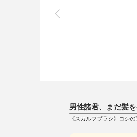
キッチン
すべて
調理家電
調理器具
食器
タオル・ふきん
キッチン雑貨
男性諸君、まだ髪を
《スカルプブラシ》コシの強