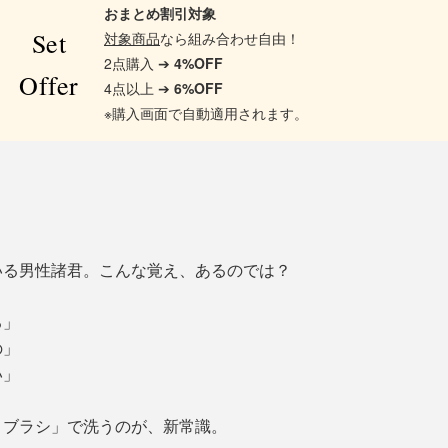
おまとめ割引対象
Set
対象商品
なら組み合わせ自由！
2点購入 ➔
4%OFF
Offer
4点以上 ➔
6%OFF
※購入画面で自動適用されます。
いる男性諸君。こんな覚え、あるのでは？
る」
の」
い」
）ブラシ」で洗うのが、新常識。