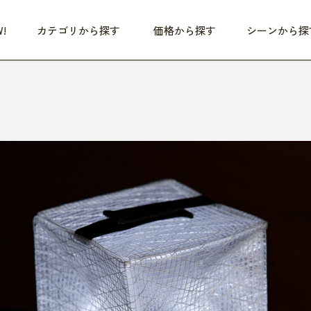
!
カテゴリから探す
価格から探す
シーンから探
つめた〜い夏、どうぞ！
HEALTHY
家電
HOME
ファッション
- 3,000円
3,000円 - 5,000円
5,000円 - 10,000円
OP10
すべて
すべて
すべて
すべて
す
朝までぐっすり
リビング家電
居心地のいい空間
服
ひ
商品 (新着順)
本気で休む
キッチン家電
家事ルンルン
バッグ
ほ
覧
いつも清潔
美容・健康家電
食いしん坊クラブ
靴・靴下
や
じぶんメンテナンス
オーディオ家電
料理と団らん
レイングッズ
仕
め割引
おうちエクササイズ
ファッション／小物
レット
の他
日用品
健康・美容
すべて
すべて