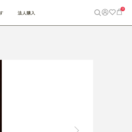
0
す
法人購入
WORK
ビジネス
ENJOY
寝具
10,000円 - 30,000円
30,000円以上
べて
すべて
すべて
すべて
らめきデスク
PC・スマホ関連
お出かけスパイス
敷き寝具
っと一息ふぅ
椅子・クッション
思い出トラベル
掛け寝具
っぱり清潔感
収納
外で過ごすって最高
パジャマ
事へGO
ビジネス／小物
好き・・にどっぷり
枕・小物
食料品
旅行・遊び
すべて
すべて