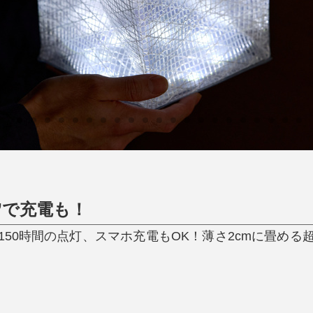
ひんやり今治タオル、生き返る〜
掃除・洗濯
肌・髪ケア
タオル
バスグッズ
スリッパ
ひんやりグッズ
防災用品
あったかグッズ
水筒
健康グッズ
日用品／その他
オーラルケア
”で充電も！
】最大150時間の点灯、スマホ充電もOK！薄さ2cmに畳