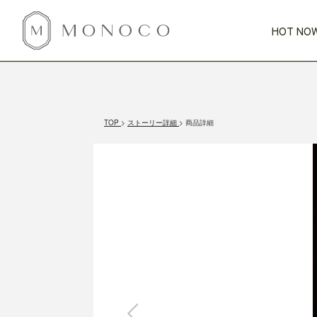
HOT NOW
新商品
CATEGORY
PRICE
SCENE
HOT NOW!
GIFTS
インテリア
1,000円未満
1,000円 
TOP
ストーリー詳細
商品詳細
今週のT
カテゴリから探す
価格から探す
シーンから探す
すべて
すべて
特別な贈りもの
家具
すべての
会話が弾む
収納
特集一
気のきく手土産
照明
毎日使ってね
インテリア雑貨
おまと
ベランダ・庭
アウト
インテリア／そ
キッチン
すべて