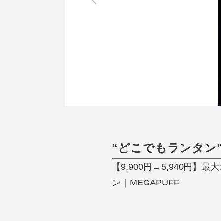
調理家電
調理器具
食器
タオル・ふきん
キッチン雑貨
“どこでもランタン
【9,900円→5,940円
ン｜MEGAPUFF