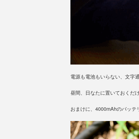
電源も電池もいらない、文字通
昼間、日なたに置いておくだけ
おまけに、4000mAhのバ