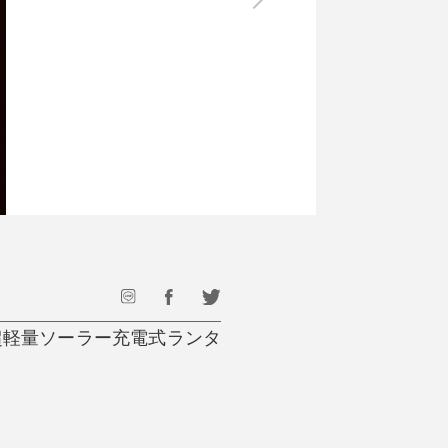
最後のひと口までキンキン
ドリンク
旅行
フード
アウトドア
旅行遊び／その他
める超軽量ソーラー充電式ランタ