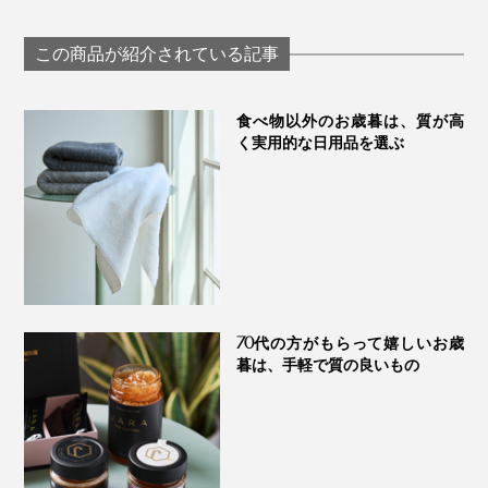
古の採蜜の地・ジョ
採蜜の地・ジョ
界最古の採蜜の地・
ージアから届いた、
アから届いた、
ジョージアから届い
希少ハチミツ｜JARA
ハチミツ｜JA
た、希少ハチミツ｜
この商品が紹介されている記事
Honey
Honey
JARA Honey
オリゴ糖やミネラルが豊富で、黒糖のようなコクがあ
食べ物以外のお歳暮は、質が高
く実用的な日用品を選ぶ
り、すっきりとした甘み。「マヌカ＆プロポリススプレ
ー モリンガ」の口当たりの良さは、主に「ハニーデュ
ーハニー」が担っています。
【マヌカフラワーウォーター】
マヌカのエッセンシャルオイルを抽出する際にできる蒸
70代の方がもらって嬉しいお歳
留水が「マヌカフラワーウォーター」。
暮は、手軽で質の良いもの
古くから、先住民族のマオリ族により、切り傷などの外
傷の治療や、風邪の解熱、鎮痛剤として使われてきたと
いわれています。