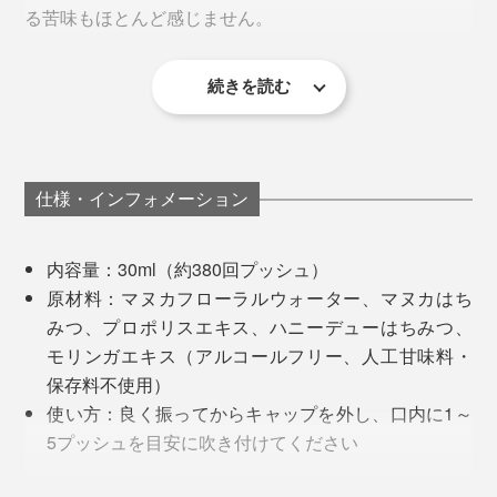
る苦味もほとんど感じません。
さらには「モリンガ」も、自社農園のある国立公園に、
本国では、「MG263」以上が医療用として使われるグ
ほぼ自然の状態で生えているものを使用。
レードとされています。
続きを読む
このスプレーなら、「のど飴とちがって口に残らず、本
まさに、自然の恩恵をまるごとビンに詰めた「マヌカ＆
番直前でも使える」というコメントにも、なるほどと納
プロポリススプレー モリンガ」。1プッシュ1プッシ
【モリンガ】
得。後味も甘ったるくなく、虫歯の心配がないのもい
同シリーズの「マヌカ＆プロポリススプレー」との大き
ュ、余すことなくしみ込ませてください
い。
な違いが、奇跡のスーパーフードといわれる「モリン
仕様・インフォメーション
ガ」を配合していること。
内容量：30ml（約380回プッシュ）
原材料：マヌカフローラルウォーター、マヌカはち
みつ、プロポリスエキス、ハニーデューはちみつ、
モリンガエキス（アルコールフリー、人工甘味料・
保存料不使用）
使い方：良く振ってからキャップを外し、口内に1～
5プッシュを目安に吹き付けてください
原産国：ニュージーランド