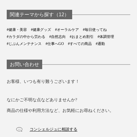
な香りで、やさしい甘さ。後味が口に残ることもなく使
いやすいと思います。
関連テーマから探す（12）
原料はすべてニュージーランド産。雄大な自然の中で育
#健康・美容
#健康グッズ
#オーラルケア
#毎日使ってね
まれた天然のパワーで、あなたとあなたの大切な人のの
#カラダの中から労わる
#自然志向
#おまとめ割引
#体調管理
どを守ってください。
#じぶんメンテナンス
#仕事へGO
#すべての商品
#通勤
お問い合わせ
お客様、いつも有り難うございます！
なにかご不明な点などありませんか?
商品の仕様や利用方法など、お気軽にお尋ねください。
コンシェルジュに相談する