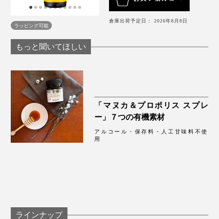
乳幼児の手の届かない場所に保管してください。
倉庫出荷予定日： 2026年8月8日
ラッピング可能
もっと聞いてほしい
アルコールを使うことなく、菌も酸化も起こらない真空
の容器内で、高度18,000m相当の負圧をかけて成分を抽
出。モリンガの本来の力をそのまま閉じ込めたような、
「マヌカ＆プロポリス スプレ
高濃度なエキスが配合されています。
ー」７つの有機素材
アルコール・保存料・人工甘味料不使
用
【プロポリス】
「プロポリス」とは、ミツバチが集めた植物の新芽や樹
脂（ヤニ）などを唾液で塗り固めた「抗菌物質」。
人為的には合成できない貴重なもので、外敵の侵入を防
ラインナップ
ぎ、ミツバチの巣の中を無菌状態に保つことで知られて