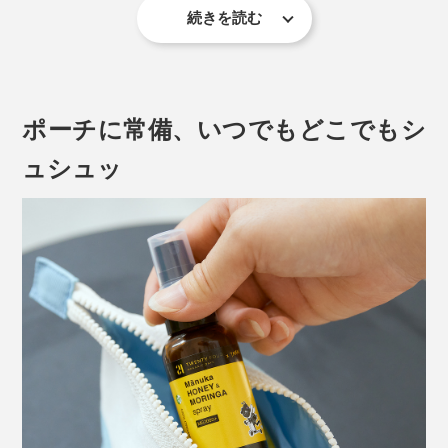
ただ、のど飴は溶けきるまで時間がかるので、本番直前
続きを読む
その抗菌力の高さから、ニュージーランドでは医療にも
には不向き。一般的なのどスプレーは刺激が強い。何か
使われるというグレードの「MG1000+マヌカハニー」
いいものはないかと思っていたころ、声をかけてくださ
と、アーユルヴェーダでは咳止めとして使用されている
ったのが『24 ORGANIC DAYS』でした。
という「モリンガ」を配合。
ポーチに常備、いつでもどこでもシ
水の代わりに「マヌカフラワーウォーター」を使ってい
ュシュッ
るのも、原料のすべてがオーガニック認証を取得してい
るというのも、他にはない処方。徹底したこだわりを感
じさせます。
完成したスプレーは、刺激がやさしくて、苦味もなく、