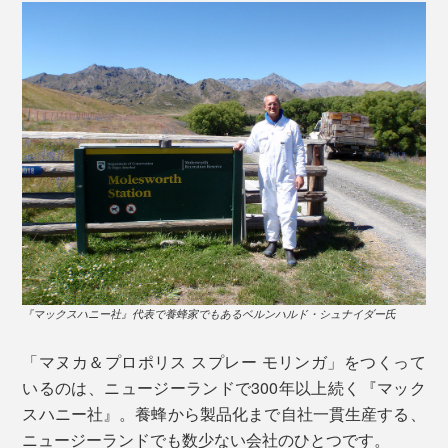
「マヌカハニー」とは、ニュージーランドだけに自生す
手のひらサイズで、携帯にも便利。電車や映画館などで
るマヌカの花から採れたハチミツのこと。ミツバチが体
咳が出そうになった時にも、さっと取り出せます。
内の酵素などと混ぜ合わせ、蜜房に貯蔵。羽で扇いで濃
縮させたものが「マヌカハニー」となります。
イラストは『TAMAU』のキャラクターのタマウくん。本品用にミツバチのコスチ
『マックスハニー社』代表で養蜂家でもあるベルンハルド・シュナイダー氏
ュームで描かれています
「マヌカ＆プロポリス スプレー モリンガ」をつくって
●平山祐介／俳優・モデル
おすすめは、夜寝る前の使用。ちょっとのどが怪しいと
いるのは、ニュージーランドで300年以上続く『マック
テレビドラマ『VIVANT』や映画『キングダム』シリー
感じたら、多めにスプレーしてマスクを装着、タオルな
スハニー社』。養蜂から製品化まで自社一貫生産する、
ズなど、多数の作品に出演。雑誌「OCEANS(オーシャ
どでのどを温めて眠ると、テキメンだそうです。
ニュージーランドでも数少ない会社のひとつです。
ンズ)」では、モデルの枠を超えて数々の企画に挑戦