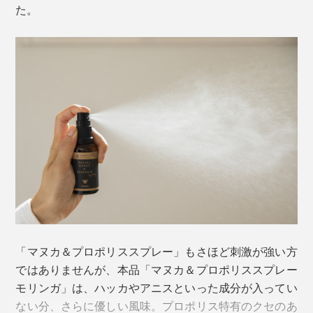
た。
採取されるハチミツには、甘味料・保存料・合成着色
料・香料を一切使せず、39℃以上の熱処理をせず、細
かい濾過機で精製もしていません。
この表記は、ニュージーランドの第一産業省が認定した
指標であり、「マヌカハニー」の科学的定義と輸出のル
ールに基づき、厳しい検査をクリアしたものの証。この
数値が高いほど、グレードが高いとされます
。
（※）
※一般財団法人 食品分析開発センター SUNATEC
「
マヌカハニーの成分検査による認証・グレーディングについて
」
「マヌカ＆プロポリススプレー」もさほど刺激が強い方
「MG1000+」とは、1kgあたり1000mg以上のメチルグ
ではありませんが、本品「マヌカ＆プロポリススプレー
リオキサールが含まれているということを意味し、のど
モリンガ」は、ハッカやアニスといった成分が入ってい
スプレーやのど飴などで、ここまでハイグレードのもの
ない分、さらに優しい風味。プロポリス特有のクセのあ
が使われているものは、まず見たことがありません。