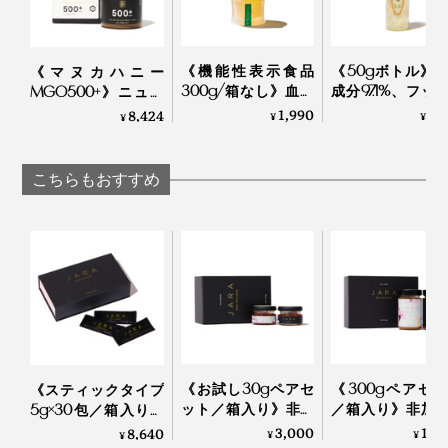
【ハニーデューハニー】
《機能性表示食品
《50gボトル》
《マヌカハニー
「ハニーデューハニー」とは、黒ブナの樹液を集めた昆
300g/箱なし》血糖
成分97.1%、フッ
MGO500+》ニュー
虫が分泌する甘い蜜を、ミツバチが集めてハチミツにし
値上昇をゆるやかに
発泡剤・研磨剤
ジーランド政府認
1,990
1,
8,424
¥
¥
¥
たもの。ニュージーランドだけで採れる、今注目のハチ
する水溶性食物繊維
存料・合成原料
定、非加熱・無農
入り。「からだに優
ーの「木曽檜歯
薬・100％天然マヌカ
ミツです。
しいイヌリンはちみ
ジェル」
ハニー（保証書付）
こちらもおすすめ
つ」｜My Honey
｜トゥルーハニー
《お試し30gペアセ
《300gペアセ
《スティックタイプ
ット／箱入り》非加
／箱入り》非加
5g×30包／箱入り》
熱・無濾過 世界最
無濾過 世界最
非加熱・無濾過 世
3,000
19,
8,640
¥
¥
¥