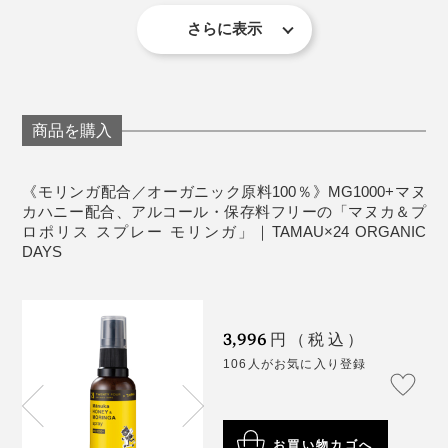
＜使用上の注意＞
さらに表示
冷暗所・直射日光・高温多湿を避 け、常温で保管し
てください。
平山さんの“のどを大切にいたわりたい”という気持ちが
冷蔵庫など、常温以下で保管すると、詰まりやくな
感じられ、ガッチリ筋肉質なルックスと気遣いの繊細さ
90種類もの栄養素を含み、生命力が強い植物として知ら
ります。
のギャップにもグッときました（笑）
れ、アーユルヴェーダにおいては“咳どめ”としても用い
商品を購入
よく振ってからお召し上がりください。
られているそう。
使い始めは液が出ない事がありますので、2～3回ほ
つい先日も、会議前に“のどのイガイガ”を感じてシュシ
ど押してください。
《モリンガ配合／オーガニック原料100％》MG1000+マヌ
ュッとしたところ、スーッとのどがすっきりして、イガ
本品に使用されているのは、『マックスハニー社』のあ
カハニー配合、アルコール・保存料フリーの「マヌカ＆プ
衣服につくと、落ちにくい場合がございます。噴射
イガを気にせず発言することができました。頼りになる
る国立公園内で、ほぼ自然の状態で生えている「モリン
ロポリス スプレー モリンガ」｜TAMAU×24 ORGANIC
口をよくご確認の上、ご使用ください。
ものを見つけて大満足です！
DAYS
ガ」。
天然由来の成分を使用しているため、内容物が沈殿
する事がありますが、品質には問題ございません。
噴射口に液がついたまま放置すると、液が固まって
3,996
円（税込）
出ない恐れがあります。ご使用後は液を拭き取って
106人がお気に入り登録
ください。
目に入ったときは直ちに洗い流してください。
1歳未満の乳幼児には食べさせないでください。
お買い物カゴへ