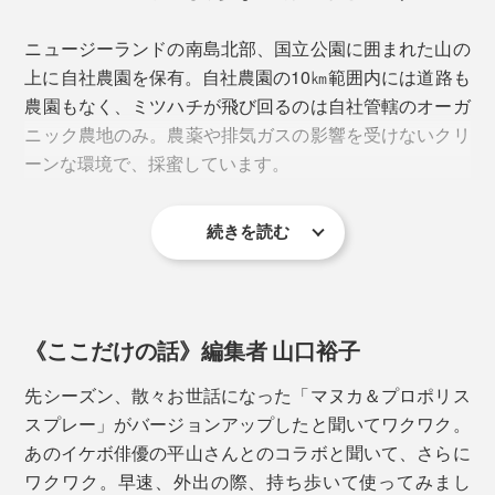
し、活躍中。
1本で約380プッシュ分なので、毎日5プッシュしても、
ニュージーランドの南島北部、国立公園に囲まれた山の
2、3ヶ月はもつ計算。気になる時だけ使う場合は１シー
上に自社農園を保有。自社農園の10㎞範囲内には道路も
「マヌカハニー」というと、カラダにいいというイメー
ズン使えます。
農園もなく、ミツハチが飛び回るのは自社管轄のオーガ
ジが浸透していますが、本品に使われているのは中でも
ニック農地のみ。農薬や排気ガスの影響を受けないクリ
グレードの高い「MG1000+」。
ーンな環境で、採蜜しています。
※「マヌカ＆プロポリススプレー」に入っているのは「MG850+」
「MG」は「MGO」とも表記され、天然の抗菌活性成分
続きを読む
「メチルグリオキサール」のこと。他のハチミツにはほ
とんど含まれないマヌカ特有の成分で、熱や酵素に強
業者によっては、ハチミツの生成を高めるために砂糖水
く、高い抗菌力を持つことで知られています。
を与えたり、女王蜂が逃げないように足を切ってしまっ
たり、不自然なことが行われていることもあるそうです
《ここだけの話》編集者 山口裕子
が、『マックスハニー社』のミツバチは自由奔放、スト
レスフリー。
先シーズン、散々お世話になった「マヌカ＆プロポリス
スプレー」がバージョンアップしたと聞いてワクワク。
効率よりも品質を第一に、ミツバチの健康を最優先しな
あのイケボ俳優の平山さんとのコラボと聞いて、さらに
がら、ハチミツやプロポリスづくりをしています。
ワクワク。早速、外出の際、持ち歩いて使ってみまし