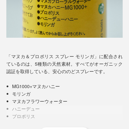
「マヌカ＆プロポリス スプレー モリンガ」に配合され
ているのは、5種類の天然素材。すべてがオーガニック
「役柄的に、叫んだり大声でまくし立てたりすることが
認証を取得している、安心ののどスプレーです。
多いのですが、実はのどが弱い方なんです。子どものこ
ろから、風邪ものどからくるタイプでした。
MG1000+マヌカハニー
モリンガ
のどは大事な仕事道具でもあるので、いつものど飴など
マヌカフラワーウォーター
を常備しています。カッスカスの声でまくし立ててもカ
ハニーデュー
ッコ悪いし、年齢的にも自己管理は責任の一環ですし
プロポリス
ね。