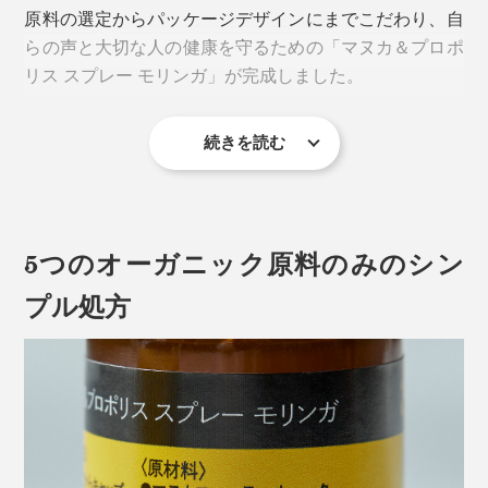
原料の選定からパッケージデザインにまでこだわり、自
らの声と大切な人の健康を守るための「マヌカ＆プロポ
リス スプレー モリンガ」が完成しました。
続きを読む
MONOCOでもロングセラーを続ける「マヌカ＆プロポ
リススプレー」をベースに、のどへの優しさとリラック
ス感をプラスして、グレードアップしています。
5つのオーガニック原料のみのシン
商品発表のトークイベントでは、平山さんが「のどスプ
レー」へのこだわりを語っていました。
プル処方