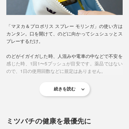
すごくいい使用感。普段は、朝起きた時、家を出る前、
帰宅した時、寝る前にシュシュッと。
「マヌカ＆プロポリス スプレー モリンガ」の使い方は
仕事の日は、本番の直前や、大声をはった後に使用。不
カンタン。口を開けて、のどに向かってシュシュッとス
調を感じていなくてもこまめにスプレーして、のどの調
味は、くどさのないすっきりした甘さに、モリンガの
プレーするだけ。
子をキープしています。
青々しさがほんのり感じられる、さわやかな風味。苦味
はほぼ感じません。同シリーズの「マヌカ＆プロポリス
のどがイガイガした時、人混みや電車の中などで不安を
余計なものが入っておらず、オーガニック原料のみで作
スプレー」よりも刺激がマイルドで、メンソール系のス
感じた時、1回1〜5プッシュが目安です。薬品ではない
られているから、安心して使えますよね。家族はもちろ
ースー感はありません。
ので、1日の使用回数などに規定はありません。
ん、俳優や歌を歌う友人にもプレゼントしたいと思って
います」
ヨウ素などの化学薬品はもちろん、アルコールも保存料
続きを読む
も人工甘味料も不使用だから、子ども、妊婦、高齢者の
飴タイプと違い口に残らないので、プレゼンや商談の直
●『TAMAU』とは
のどもおまかせ。家族全員でお使いください。
前にもぴったり。手のひらサイズで、携帯もしやすく、
俳優・平山祐介氏のモノ作りプロジェクト。自身の息子
※1歳未満の乳幼児には使用しないでください。
電車や映画館などで咳が出そうになった時にも、さっと
が初めてキックボードを手にした時に見せた“純粋な驚
取り出せます。
きや喜び”を、より多くの人にも感じてもらうことを目
ミツバチの健康を最優先に
【MG1000+マヌカハニー】
指している。