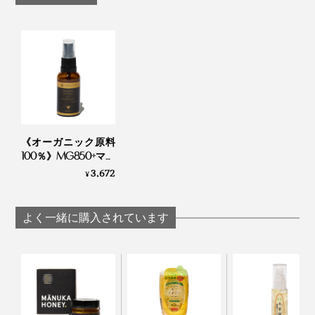
います。
《オーガニック原料
100％》MG850+マヌ
カハニー配合、アル
3,672
¥
コール・保存料フリ
ーの「マヌカ＆プロ
ポリス スプレー」｜
よく一緒に購入されています
24 ORGANIC DAYS
本品には、プロポリスの塊を有機オリーブオイルで侵軟
し、アルコールフリーで溶解したプロポリス抽出のみを
使用しています。