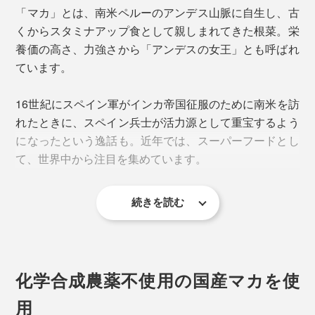
「マカ」とは、南米ペルーのアンデス山脈に自生し、古
くからスタミナアップ食として親しまれてきた根菜。栄
養価の高さ、力強さから「アンデスの女王」とも呼ばれ
ています。
16世紀にスペイン軍がインカ帝国征服のために南米を訪
れたときに、スペイン兵士が活力源として重宝するよう
になったという逸話も。近年では、スーパーフードとし
て、世界中から注目を集めています。
続きを読む
体内のエネルギー生産をサポートする「アルギニン」、
コラーゲンを構成する主要なアミノ酸のひとつ「プロリ
ン」、「マカ」の特有の活性成分「ベンジルグルコシノ
レート」などを豊富に含む、活力の塊のような植物。
化学合成農薬不使用の国産マカを使
「男性の精力剤」として販売される商品が多かったもの
用