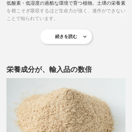
低酸素・低湿度の過酷な環境で育つ植物。土壌の栄養素
を根こそぎ吸収するほど生命力が強く、連作ができない
ことで知られています。
実際の商品は、1点ずつのポーションにロゴはついていません
男女問わず、「元気に動ける」「疲れにくい」「肌ツヤ
続きを読む
が見違えた」etc.…、うれしい声が続々届いているそ
環境がまったく違うため、日本での栽培は不可能と考え
う。
られていましたが、1990年「花の万博」でペルー大使
からマカの苗木を譲り受けた農業団体が、約20年の歳月
不摂生しがちな多忙人、更年期でツラい人にもおすすめ
をかけて栽培方法を確立。
栄養成分が、輸入品の数倍
です。
「マカが人類を不調から救う」「日本中に広めたい」の
一念で、トライ＆エラーを繰り返しながら諦めずにチャ
レンジを続けた結果、輸入品の栄養成分を上回る国産マ
カの生産に成功。
現在では、十数ヶ所の契約農家で、化学合成農薬を使用
せず種から栽培、収穫、粉末加工まで一貫して行ってい