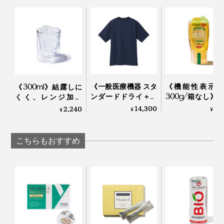
《一般医療機器 スタ
《機能性表示食
《300ml》結露しに
ンダードドライ＋／
300g/箱なし》
くく、レンジ加熱
半袖トップス》サラ
値上昇をゆるや
OK、見る角度で表情
14,300
1,
2,240
¥
¥
¥
サラの肌触り、疲
する水溶性食物
を変える「耐熱ダブ
れ・コリを改善する
入り。「からだ
ルウォールグラス」
「リカバリーウエ
しいイヌリンは
｜RayES
こちらもおすすめ
ア」｜VENEX
つ」｜My Honey