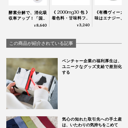
《2000mg30包》
《有機ヴィーガ
酵素分解で、消化吸
着色料・甘味料フリ
味はエナジー、
収率アップ！「国産
ー、高純度VitaminC
は有機の「エナ
マカのサプリメン
3,240
8,640
¥
¥
¥
サプリメント｜
ドリンク」｜B
ト」｜100％ MACA
TOKIHADALABO
ENERGY
PREMIUM 60カプセ
ル（30日分）
この商品が紹介されている記事
ベンチャー企業の福利厚生は、
ユニークなグッズ支給で差別化
する
気心の知れた取引先への手土産
は、いたわりの気持ちをこめて