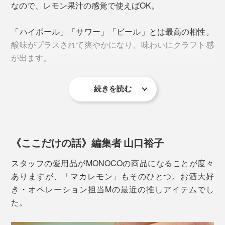
なので、レモン果汁の感覚で使えばOK。
「ハイボール」「サワー」「ビール」とは最高の相性。
酸味がプラスされて爽やかになり、味わいにクラフト感
粉末100g中
が出ます。
続きを読む
「ベンジルグルコシノレート」約6.4倍
入れる量はお好みですが、300〜400mlに対し１ポーシ
「マカ」の特有の活性成分「ベンジルグルコシノレー
ョンが目安。先にグラスに「マカレモン」を入れるの
ト」を約6.4倍含有。
が、キレイに混ぜるポイントです。
《ここだけの話》編集者 山口裕子
スタッフの愛用品がMONOCOの商品になることが度々
ありますが、「マカレモン」もそのひとつ。お酒大好
き・オペレーション担当Mの最近の推しアイテムでし
た。