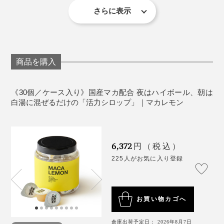
さらに表示
＜購入上の注意＞
実際の商品は、1点ずつのポーションにロゴはついて
いません。
実際の商品は、製造時期により商品の色味に違いが
商品を購入
見られます。また、時間経過によっても色味の変化
が見られることもありますが、味や品質に問題はご
ざいませんのでご安心ください。
《30個／ケース入り》国産マカ配合 夜はハイボール、朝は
白湯に混ぜるだけの「活力シロップ」｜マカレモン
6,372
円（税込）
225人がお気に入り登録
お買い物カゴへ
倉庫出荷予定日： 2026年8月7日