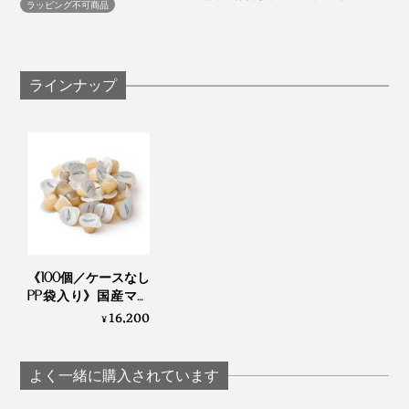
ラッピング不可商品
実際のポーションパッケージ
ラインナップ
＜召し上がり方＞
ポーションの底にマカ粉末が沈殿することがありま
すので、開封前によく振ってください。
そのままドリンクに混ぜたり、料理のアクセントと
してかけてください。
＜使用上の注意＞
開封後はお早めにお使いください。
体調や体質により合わない場合もあります。その際
《100個／ケースなし
は、ご利用をお控えください。
PP袋入り》国産マカ
薬を服用中の方、通院中の方は、医師に相談の上ご
配合 夜はハイボー
16,200
¥
使用ください。
ル、朝は白湯に混ぜ
るだけの「活力シロ
ップ」｜マカレモン
よく一緒に購入されています