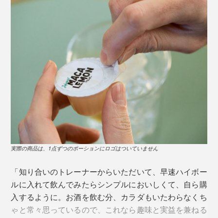
粉末100g中
写真左から「マカレモンビール」「マカレモン・レモネード」「マカレモンコー
そのほか「カルシウム」「ギャバ」などの健康成分を多
ラ」
く含んでいるのも特徴。不足しがちなビタミンやミネラ
アルコール以外には、「白湯」「炭酸水」「コーラ」
ル、アミノ酸の補給としても役立ちます。
「紅茶」などに入れても美味。ハチミツで甘みをつけた
り、しょうがを加えたり、幅広く応用できます。
詳しい成分はこちら＞
安心・安全へのこだわりとして、収穫後に生産農家ごと
に329項目もの残留農薬、重金属やヒ素の検査を実施。
実際の商品は、1点ずつのポーションにロゴはついていません
また、栄養価を落とさないよう、収穫後すぐに低温乾燥
させ、極力加工せずに純度100％の粉末原料を製造。
「知り合いのトレーナーからいただいて、早速ハイボー
ルに入れて飲んでみたらシンプルにおいしくて、自ら購
徹底した品質へのこだわりで、世界最高品質をつくり出
入するように。お酒を飲む分、カラダもいたわらなくち
しています。
ゃと常々思っているので、これなら趣味と実益を兼ねる