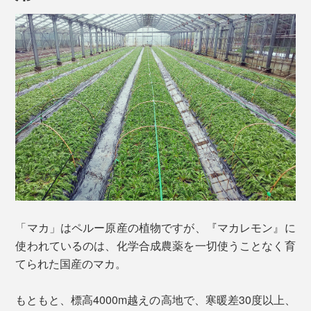
の、「それだけにとどめておくのは、あまりにもったい
ない！」「マカの健康パワーを広く体感してほしい！」
と考えた、日本のとあるメーカー。
普段の食生活に気軽に取り入れられるよう、ポーション
タイプのレモン風味のシロップに。酸味料には、疲労物
質の乳酸を分解するなどの働きを持つ「クエン酸」が使
われています。
「マカ」はペルー原産の植物ですが、『マカレモン』に
使われているのは、化学合成農薬を一切使うことなく育
てられた国産のマカ。
もともと、標高4000m越えの高地で、寒暖差30度以上、