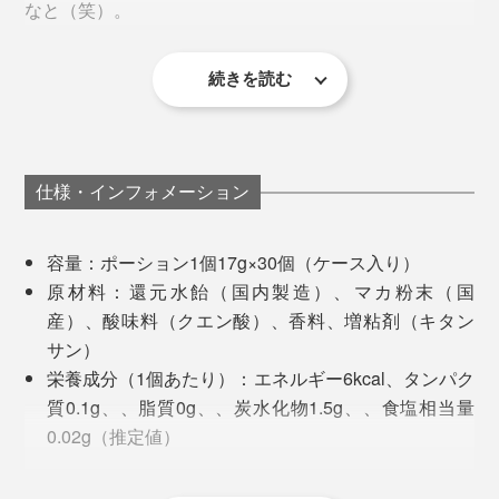
なと（笑）。
続きを読む
食品なので摂取量やタイミングは自由ですが、夜はお酒
深酒しちゃった翌朝でも、お酒が残らずスッキリしてる
に入れて、朝は白湯に入れて飲むのがおすすめ。１日中
のは、『マカレモン』のおかげの気がするし、最近、爪
元気で過ごせると思います。
の伸びが早いのも関係がありそう。これは、みんなにす
仕様・インフォメーション
すめなくちゃと思って」
容量：ポーション1個17g×30個（ケース入り）
MONOCOスタッフおすすめ、“ご自愛”晩酌 with マカレ
原材料：還元水飴（国内製造）、マカ粉末（国
モンで、おいしい自分ケアを実践してください。
産）、酸味料（クエン酸）、香料、増粘剤（キタン
サン）
栄養成分（1個あたり）：エネルギー6kcal、タンパク
質0.1g、、脂質0g、、炭水化物1.5g、、食塩相当量
0.02g（推定値）
賞味期限：3ヶ月以上のものをお届けします
保存方法：直射日光を避け、冷暗所にて保存