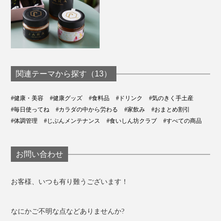
関連テーマから探す（13）
#健康・美容
#健康グッズ
#食料品
#ドリンク
#気のきく手土産
#毎日使ってね
#カラダの中から労わる
#家飲み
#おまとめ割引
#体調管理
#じぶんメンテナンス
#食いしん坊クラブ
#すべての商品
お問い合わせ
お客様、いつも有り難うございます！
なにかご不明な点などありませんか?