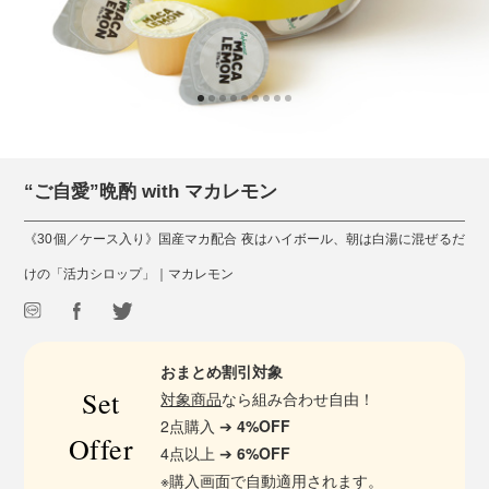
“ご自愛”晩酌 with マカレモン
《30個／ケース入り》国産マカ配合 夜はハイボール、朝は白湯に混ぜるだ
けの「活力シロップ」｜マカレモン
おまとめ割引対象
Set
対象商品
なら組み合わせ自由！
2点購入 ➔
4%OFF
Offer
4点以上 ➔
6%OFF
※購入画面で自動適用されます。