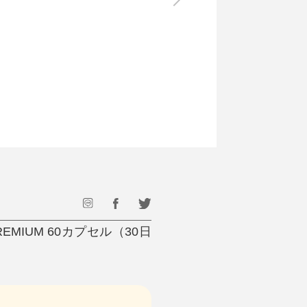
最後のひと口までキンキン
ドリンク
旅行
フード
アウトドア
旅行遊び／その他
MIUM 60カプセル（30日