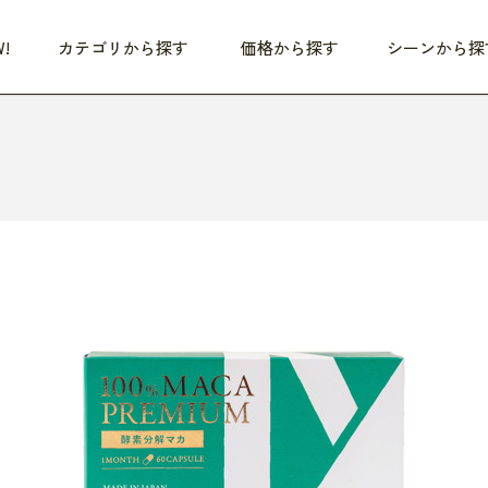
!
カテゴリから探す
価格から探す
シーンから探
つめた〜い夏、どうぞ！
HEALTHY
家電
HOME
ファッション
- 3,000円
3,000円 - 5,000円
5,000円 - 10,000円
OP10
すべて
すべて
すべて
すべて
す
朝までぐっすり
リビング家電
居心地のいい空間
服
ひ
商品 (新着順)
本気で休む
キッチン家電
家事ルンルン
バッグ
ほ
覧
いつも清潔
美容・健康家電
食いしん坊クラブ
靴・靴下
や
じぶんメンテナンス
オーディオ家電
料理と団らん
レイングッズ
仕
め割引
おうちエクササイズ
ファッション／小物
レット
の他
日用品
健康・美容
すべて
すべて