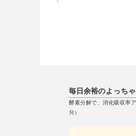
調理家電
調理器具
食器
タオル・ふきん
キッチン雑貨
毎日余裕のよっちゃん
酵素分解で、消化吸収率アップ
分）