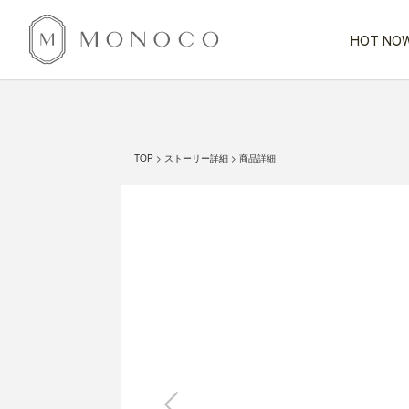
HOT NOW
新商品
CATEGORY
PRICE
SCENE
HOT NOW!
GIFTS
インテリア
1,000円未満
1,000円 
TOP
ストーリー詳細
商品詳細
今週のT
カテゴリから探す
価格から探す
シーンから探す
すべて
すべて
特別な贈りもの
家具
すべての
会話が弾む
収納
特集一
気のきく手土産
照明
毎日使ってね
インテリア雑貨
おまと
ベランダ・庭
アウト
インテリア／そ
キッチン
すべて