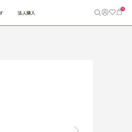
0
す
法人購入
WORK
ビジネス
ENJOY
寝具
10,000円 - 30,000円
30,000円以上
べて
すべて
すべて
すべて
らめきデスク
PC・スマホ関連
お出かけスパイス
敷き寝具
っと一息ふぅ
椅子・クッション
思い出トラベル
掛け寝具
っぱり清潔感
収納
外で過ごすって最高
パジャマ
事へGO
ビジネス／小物
好き・・にどっぷり
枕・小物
食料品
旅行・遊び
すべて
すべて