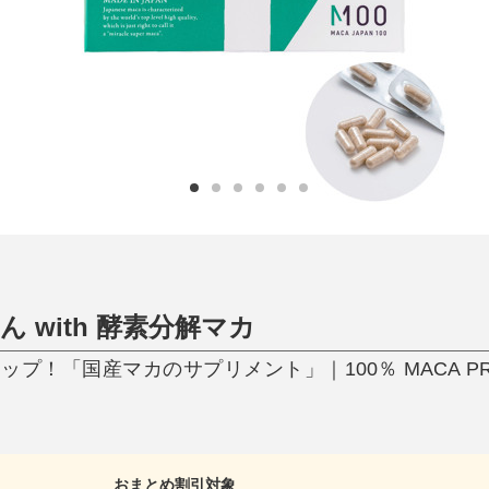
ひんやり今治タオル、生き返る〜
掃除・洗濯
肌・髪ケア
タオル
バスグッズ
スリッパ
ひんやりグッズ
防災用品
あったかグッズ
水筒
健康グッズ
日用品／その他
オーラルケア
 with 酵素分解マカ
！「国産マカのサプリメント」｜100％ MACA PRE
おまとめ割引対象