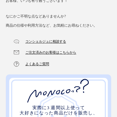
お客様、いつも有り難うございます！
なにかご不明な点などありませんか?
いつも助けてくれる、“ランプの神様”を、あなたのそば
商品の仕様や利用方法など、お気軽にお尋ねください。
に。
コンシェルジュに相談する
ご注文済みのお客様はこちらから
1時間ほどで、電気は復旧しましたが、心から
よくあるご質問
「Magneccoがあって、本当によかった」と痛感。
MONOCOでは、停電時に自動点灯する、バッテリー内
蔵の電球『
tsuita
』もありますが、わが家は、埋め込み
型のダウンライトばかりで、電球の交換ができません。
なので、この日以来、『LED Magnecco』の存在に感謝
しながら、ベッドサイドランプやデスクランプとして、