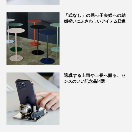
「式なし」の甥っ子夫婦への結
婚祝いにふさわしいアイテム13選
2023年7月10日、編集・高木の自宅ダイニングにて。『LED Magnecco』は、キャ
ンドルよりずっと明るくて助かりました
思わず『LED Magnecco』に、「神様！」と呼びかけた
『LED Magnecco』は、専用スタンドにセットすれば、
瞬間でした（笑）
毎日のデスクランプやベッドサイドランプに。
天井のダクトレールにつけた、吊りフックにひっかけれ
退職する上司や上長へ贈る、セ
ンスのいい記念品14選
ば、ペンダントライト代わりに。