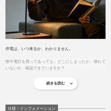
2023年7月10日の夜9時頃。激しい雷雨が続いていまし
たが、それまでより、明らかに大きな「バーン」という
雷の音が。
同時に、音もなく、家中の電気が、近所の家の照明が、
読んでいる本、パソコンの画面、子どものお絵描き帳、
街灯が、一瞬で消えました。
勉強中のノートを照らして明るく。
停電は、いつ来るか、わかりません。
壁に向ければ、寝室やリビングの間接照明にもなりま
懐中電灯を買ってあっても、どこにしまったか、壊れて
す。
いないか、確認できていますか？
ランプ上部のセンサーボタンをタッチして、電源オン・
オフ。
続きを読む
『LED Magnecco』なら、ふだんから、デスクランプや
ベッドサイドランプとして使えて、災害時には、そのま
まランタンになるから、しまい忘れや故障が気になりま
せん。
仕様・インフォメーション