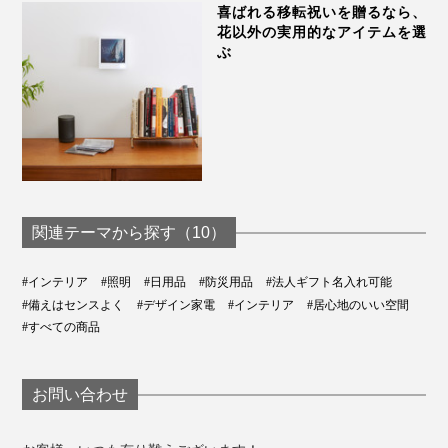
喜ばれる移転祝いを贈るなら、
花以外の実用的なアイテムを選
ぶ
ランプを外して、専用フックをつければ、アウトドアや
災害時のランタンに。
鍋からカレーをよそうのも、テーブルで食べるのも、ス
ムーズにできました。
関連テーマから探す（10）
食後は、ランプを持って、洗面所へ。
#インテリア
#照明
#日用品
#防災用品
#法人ギフト名入れ可能
#備えはセンスよく
#デザイン家電
#インテリア
#居心地のいい空間
タオルハンガーにひっかけたら、歯磨きもカンタンにで
#すべての商品
きました。
お問い合わせ