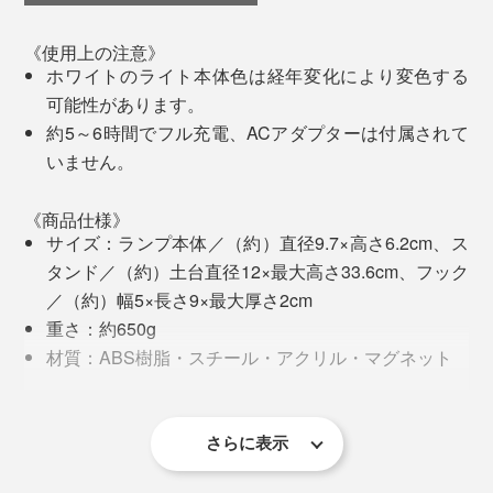
《使用上の注意》
文字どおりのまっ暗闇。
ホワイトのライト本体色は経年変化により変色する
可能性があります。
ちょうど料理の仕上げ中だった私は、慌てて、手元にあ
約5～6時間でフル充電、ACアダプターは付属されて
ったスマホのライトをつけましたが、どうにも見にく
いません。
い。
《商品仕様》
鍋か皿か、どちらかしか照らせないし、照らしているあ
サイズ：ランプ本体／（約）直径9.7×高さ6.2cm、ス
長押しすれば、無段階調光もできるスグレモノです。
いだは、片手しか使えません。
タンド／（約）土台直径12×最大高さ33.6cm、フック
／（約）幅5×長さ9×最大厚さ2cm
あとで調べたら、スマホのライトは100ルーメンもない
重さ：約650g
ので、ほんの手元しか照らせないのです。
材質：ABS樹脂・スチール・アクリル・マグネット
仕様：IP54（生活防滴）・リチウムイオン充電池 DC
5～6時間のフル充電で、最大光量なら4時間、最小光量
あ、そういえば、冷蔵庫脇に、振ると充電する懐中電灯
5V １A 3000mah、USBケーブル Type-A
では40時間も点灯できるので、心強いです。充電は、付
と、ティーライトキャンドルを置いていたっけ。
ライト：LED／3W 3000K 240lm CRI>80
さらに表示
属のUSB type-Aで。
急いでひっぱり出しましたが、懐中電灯は、長年しまい