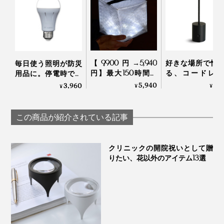
専用フックもマグネット入りなので、ワンタッチで、ラ
ンプをセットすれば、持ち歩けるランタンに変身しま
夜のウォーキングやフェスの会場移動に。
す。
【9,900円→5,940
好きな場所で愉
毎日使う照明が防災
円】最大150時間の
る、コードレス
用品に。停電時でも
いろんな場面で、活躍してくれます。
さっそく点灯したら、わぁ！キッチンも、テーブルも、
点灯、スマホ充電も
「晩酌ライト」
点灯するバッテリー
5,940
9,
3,960
¥
¥
¥
OK！薄さ2cmに畳
内蔵ライト｜ずっと
広々照らせる。
める超軽量ソーラー
ライト
雨に多少濡れても、大丈夫。
充電式ランタン｜
この商品が紹介されている記事
MEGAPUFF
生活防滴仕様（IP54）なので、ベランダや軒下で吊り下
げて使えます。
クリニックの開院祝いとして贈
りたい、花以外のアイテム13選