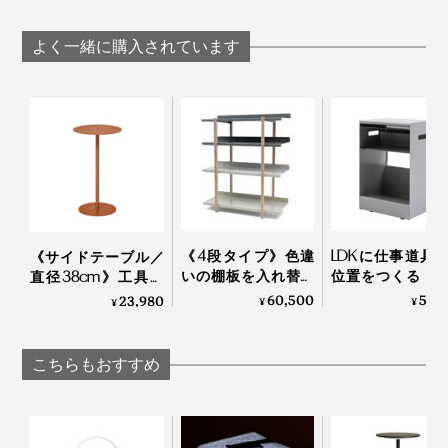
最大光量の240ルーメンで照らせば、手元全体が明るい
よく一緒に購入されています
ホッとするような、黄味がかった色のやさしい光。色温
度は3000ケルビンで、日の出・日の入りやロウソク
このひと月、ベッドサイドランプとして使っていたけれ
（2000ケルビン）に近い電球色です。
ど、今こそ役立つのでは？
毎日の仕事に、読書に、勉強に、遊びに大活躍。しか
寝室から、ランプ本体と専用フックを、ダイニングへ。
も、災害時には、いつも以上に活躍してくれる、頼れる
存在です。
ガレージやクローゼットといった、暗所での作業に。
《4段タイプ》色違
LDKに仕事道具
《サイドテーブル／
いの棚板を入れ替え
位置をつくる「
直径38cm》工具要
るたびに、新鮮な空
ビング書斎」
らずで組立て・解
60,500
59,
23,980
¥
¥
¥
間づくりができる
DUENDE
体・収納も。モダン
「シェルフ」｜
什器メーカーが作っ
DUENDE Marge Shelf
たスチールテーブル
こちらもおすすめ
｜KIT キット