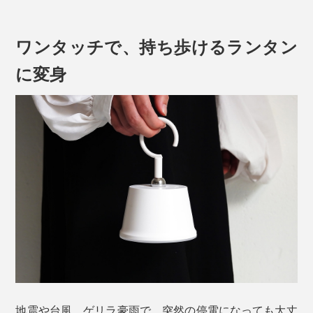
ワンタッチで、持ち歩けるランタン
に変身
『LED Magnecco（LEDマグネッコ）』は、ランプ本体
に、マグネット入り。
専用スタンドのボール部分に、ワンタッチでセット。ラ
ンプ本体をくっつけたまま、グルグル動かせるから、光
の向きを自在に変えることもできます。
地震や台風、ゲリラ豪雨で、突然の停電になっても大丈