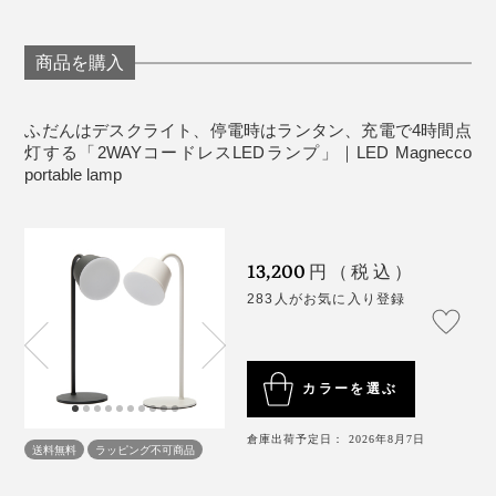
っぱなしだったせいか、やはり暗い。キャンドルも、10
個並べても、それほど明るくないし、ひとつひとつ火を
商品を購入
点けるのも大変。
最大光量は240ルーメン。玄関や廊下、夜道を照らし
て、歩けるくらいの明るさがあります。読書やパソコン
ふだんはデスクライト、停電時はランタン、充電で4時間点
思うように見えない焦りとイライラのなか、『LED
作業に、十分な明るさです。
灯する「2WAYコードレスLEDランプ」｜LED Magnecco
Magnecco』を思い出しました。
portable lamp
13,200
円（税込）
283人がお気に入り登録
災害時以外も、バーベキューやテント内の照明に。
カラーを選ぶ
倉庫出荷予定日： 2026年8月7日
送料無料
ラッピング不可商品