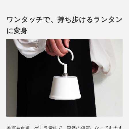
ワンタッチで、持ち歩けるランタン
に変身
『LED Magnecco（LEDマグネッコ）』は、ランプ本体
に、マグネット入り。
専用スタンドのボール部分に、ワンタッチでセット。ラ
ンプ本体をくっつけたまま、グルグル動かせるから、光
の向きを自在に変えることもできます。
地震や台風、ゲリラ豪雨で、突然の停電になっても大丈