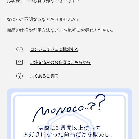
お客様、いつも有り難うございます！
なにかご不明な点などありませんか?
いつも助けてくれる、“ランプの神様”を、あなたのそば
商品の仕様や利用方法など、お気軽にお尋ねください。
に。
コンシェルジュに相談する
ご注文済みのお客様はこちらから
1時間ほどで、電気は復旧しましたが、心から
よくあるご質問
「Magneccoがあって、本当によかった」と痛感。
MONOCOでは、停電時に自動点灯する、バッテリー内
蔵の電球『
tsuita
』もありますが、わが家は、埋め込み
型のダウンライトばかりで、電球の交換ができません。
なので、この日以来、『LED Magnecco』の存在に感謝
しながら、ベッドサイドランプやデスクランプとして、