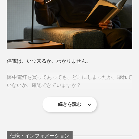
2023年7月10日の夜9時頃。激しい雷雨が続いていまし
たが、それまでより、明らかに大きな「バーン」という
雷の音が。
同時に、音もなく、家中の電気が、近所の家の照明が、
読んでいる本、パソコンの画面、子どものお絵描き帳、
街灯が、一瞬で消えました。
勉強中のノートを照らして明るく。
停電は、いつ来るか、わかりません。
壁に向ければ、寝室やリビングの間接照明にもなりま
懐中電灯を買ってあっても、どこにしまったか、壊れて
す。
いないか、確認できていますか？
ランプ上部のセンサーボタンをタッチして、電源オン・
オフ。
続きを読む
『LED Magnecco』なら、ふだんから、デスクランプや
ベッドサイドランプとして使えて、災害時には、そのま
まランタンになるから、しまい忘れや故障が気になりま
せん。
仕様・インフォメーション