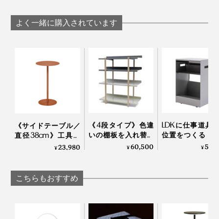
最大光量の240ルーメンで照らせば、手元全体が明るい
よく一緒に購入されています
ホッとするような、黄味がかった色のやさしい光。色温
度は3000ケルビンで、日の出・日の入りやロウソク
このひと月、ベッドサイドランプとして使っていたけれ
（2000ケルビン）に近い電球色です。
ど、今こそ役立つのでは？
毎日の仕事に、読書に、勉強に、遊びに大活躍。しか
寝室から、ランプ本体と専用フックを、ダイニングへ。
も、災害時には、いつも以上に活躍してくれる、頼れる
存在です。
ガレージやクローゼットといった、暗所での作業に。
《4段タイプ》色違
LDKに仕事道具
《サイドテーブル／
いの棚板を入れ替え
位置をつくる「
直径38cm》工具要
るたびに、新鮮な空
ビング書斎」
らずで組立て・解
60,500
59,
23,980
¥
¥
¥
間づくりができる
DUENDE
体・収納も。モダン
「シェルフ」｜
什器メーカーが作っ
DUENDE Marge Shelf
たスチールテーブル
こちらもおすすめ
｜KIT キット