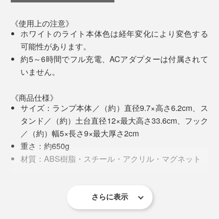
《使用上の注意》
文字どおりのまっ暗闇。
ホワイトのライト本体色は経年変化により変色する
可能性があります。
ちょうど料理の仕上げ中だった私は、慌てて、手元にあ
約5～6時間でフル充電、ACアダプターは付属されて
ったスマホのライトをつけましたが、どうにも見にく
いません。
い。
《商品仕様》
鍋か皿か、どちらかしか照らせないし、照らしているあ
サイズ：ランプ本体／（約）直径9.7×高さ6.2cm、ス
長押しすれば、無段階調光もできるスグレモノです。
いだは、片手しか使えません。
タンド／（約）土台直径12×最大高さ33.6cm、フック
／（約）幅5×長さ9×最大厚さ2cm
あとで調べたら、スマホのライトは100ルーメンもない
重さ：約650g
ので、ほんの手元しか照らせないのです。
材質：ABS樹脂・スチール・アクリル・マグネット
仕様：IP54（生活防滴）・リチウムイオン充電池 DC
5～6時間のフル充電で、最大光量なら4時間、最小光量
あ、そういえば、冷蔵庫脇に、振ると充電する懐中電灯
5V １A 3000mah、USBケーブル Type-A
では40時間も点灯できるので、心強いです。充電は、付
と、ティーライトキャンドルを置いていたっけ。
ライト：LED／3W 3000K 240lm CRI>80
さらに表示
属のUSB type-Aで。
急いでひっぱり出しましたが、懐中電灯は、長年しまい