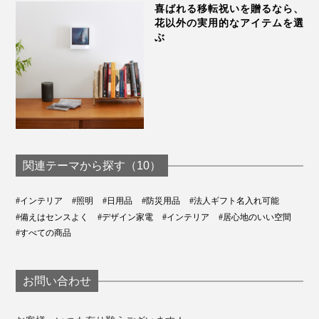
喜ばれる移転祝いを贈るなら、
花以外の実用的なアイテムを選
ぶ
ランプを外して、専用フックをつければ、アウトドアや
災害時のランタンに。
鍋からカレーをよそうのも、テーブルで食べるのも、ス
ムーズにできました。
関連テーマから探す（10）
食後は、ランプを持って、洗面所へ。
#インテリア
#照明
#日用品
#防災用品
#法人ギフト名入れ可能
#備えはセンスよく
#デザイン家電
#インテリア
#居心地のいい空間
タオルハンガーにひっかけたら、歯磨きもカンタンにで
#すべての商品
きました。
お問い合わせ