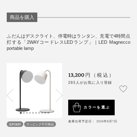
っぱなしだったせいか、やはり暗い。キャンドルも、10
個並べても、それほど明るくないし、ひとつひとつ火を
商品を購入
点けるのも大変。
最大光量は240ルーメン。玄関や廊下、夜道を照らし
て、歩けるくらいの明るさがあります。読書やパソコン
ふだんはデスクライト、停電時はランタン、充電で4時間点
思うように見えない焦りとイライラのなか、『LED
作業に、十分な明るさです。
灯する「2WAYコードレスLEDランプ」｜LED Magnecco
Magnecco』を思い出しました。
portable lamp
13,200
円（税込）
283人がお気に入り登録
災害時以外も、バーベキューやテント内の照明に。
カラーを選ぶ
倉庫出荷予定日： 2026年8月7日
送料無料
ラッピング不可商品