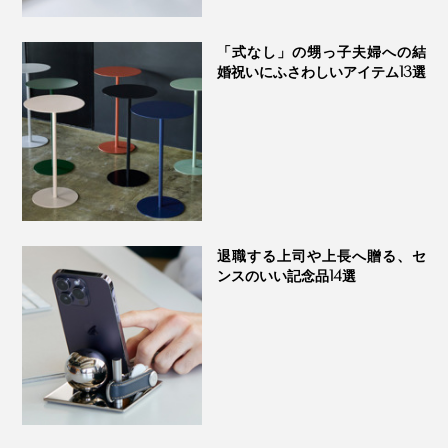
「式なし」の甥っ子夫婦への結
婚祝いにふさわしいアイテム13選
2023年7月10日、編集・高木の自宅ダイニングにて。『LED Magnecco』は、キャ
ンドルよりずっと明るくて助かりました
思わず『LED Magnecco』に、「神様！」と呼びかけた
『LED Magnecco』は、専用スタンドにセットすれば、
瞬間でした（笑）
毎日のデスクランプやベッドサイドランプに。
天井のダクトレールにつけた、吊りフックにひっかけれ
退職する上司や上長へ贈る、セ
ンスのいい記念品14選
ば、ペンダントライト代わりに。