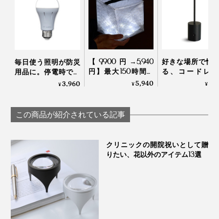
専用フックもマグネット入りなので、ワンタッチで、ラ
ンプをセットすれば、持ち歩けるランタンに変身しま
夜のウォーキングやフェスの会場移動に。
す。
【9,900円→5,940
好きな場所で愉
毎日使う照明が防災
円】最大150時間の
る、コードレス
用品に。停電時でも
いろんな場面で、活躍してくれます。
さっそく点灯したら、わぁ！キッチンも、テーブルも、
点灯、スマホ充電も
「晩酌ライト」
点灯するバッテリー
5,940
9,
3,960
¥
¥
¥
OK！薄さ2cmに畳
内蔵ライト｜ずっと
広々照らせる。
める超軽量ソーラー
ライト
雨に多少濡れても、大丈夫。
充電式ランタン｜
この商品が紹介されている記事
MEGAPUFF
生活防滴仕様（IP54）なので、ベランダや軒下で吊り下
げて使えます。
クリニックの開院祝いとして贈
りたい、花以外のアイテム13選