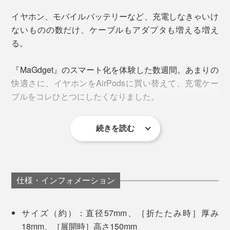
イヤホン、モバイルバッテリーなど、充電しなきゃいけ
折りたためば、コロンと丸いカタチ。しっかりとiPhone
ないものの数だけ、ケーブルもアダプタも増える増え
を固定できる、安定感のあるメタルボディ。
る。
ヒンジ部分は両側からネジ留めしており、とても頑丈で
す。
MagSafe対応のiPhnoeならば、スタンドに近づけるだけ
『MaGdget』のスマート化を体験した数週間。あまりの
でピタッと簡単吸着。
快適さに、イヤホンをAirPodsに買い替えて、充電ケー
スタンドの高さや角度は、無段階に調節できて、位置を
ブルをコレひとつにしたくなりました。
決めたらしっかり固定。
続きを読む
仕様・インフォメーション
サイズ（約）：直径57mm、［折たたみ時］厚み
18mm、［展開時］高さ150mm