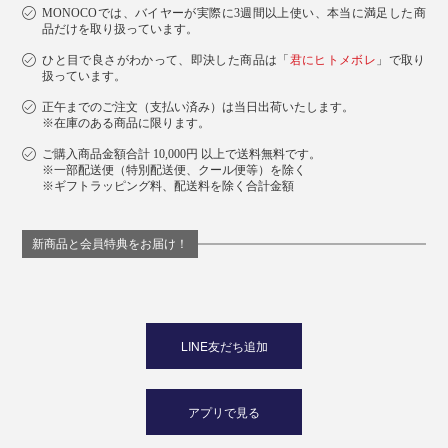
MONOCOでは、バイヤーが実際に3週間以上使い、本当に満足した商
品だけを取り扱っています。
デスクスタンド
ひと目で良さがわかって、即決した商品は「
君にヒトメボレ
」で取り
扱っています。
正午までのご注文（支払い済み）は当日出荷いたします。
※在庫のある商品に限ります。
ご購入商品金額合計 10,000円 以上で送料無料です。
※一部配送便（特別配送便、クール便等）を除く
※ギフトラッピング料、配送料を除く合計金額
新商品と会員特典をお届け！
写真はスタンド（本品）と「
チャージリング
」を装着
LINE友だち追加
オフィスや在宅でのデスクワークで、iPhoneとパソコン
アプリで見る
の2画面使いに便利。