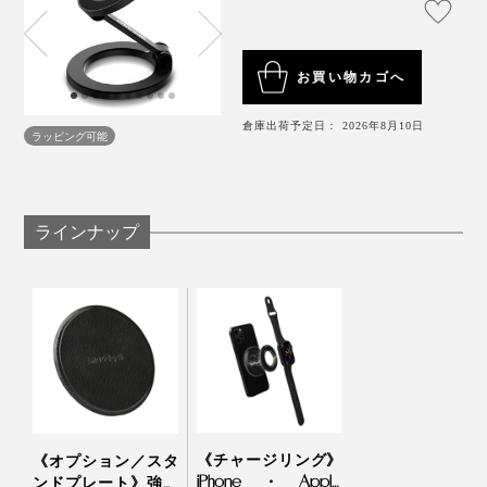
とができるのです。
一般的なマグネット式スタンドと「マジェットスタン
お買い物カゴへ
ド」の大きな違いは、底部にも強力なマグネットを搭載
《ケースをつけたままの使用について》
しているところ。
倉庫出荷予定日： 2026年8月10日
※MagSafe対応ケースであれば、問題なく使用可能です。
ラッピング可能
※MagSafe非対応ケースで分厚いケース（約2mm以上)や、特殊な形状のケ
ースでは上手く充電ができない場合がございます。 その場合はケースを外
して、充電してください。
だから、磁力が働く場所であれば、壁やホワイトボー
ド、キッチンなど、どこにでもスタンド設置ができちゃ
うのです。
ラインナップ
音が出ます
『MaGdge』の
チャージリング
との合わせ使いで、さら
《チャージリング》
《オプション／スタ
なる快適を体験してください。
iPhone・Apple
ンドプレート》強い