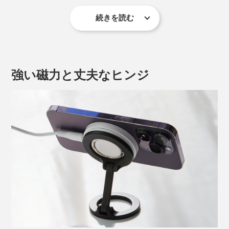
続きを読む
つまり、iPhone本体にMagSafe対応の充電器やアクセサ
リを、磁力でピタッと吸着できちゃうのです。
ぜひ『MaGdge』で、その便利な機能をフル活用してく
強い磁力と丈夫なヒンジ
ださい。