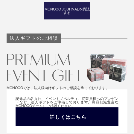
普通にデスク上に置いて使っても快適ですが、目線を高
MONOCO JOURNALを購読
する
くして設置したい方におすすめしたいのが、付属のプレ
ートを使ったスタンド固定。
法人ギフトのご相談
MONOCOでは、法人様向けギフトのご相談を承っております。
記念品の名入れ、イベントノベルティ、従業員様へのプレゼン
トなど、法人ギフトをご準備しております。商品知識豊富な
MONOCOチームにご相談ください。
詳しくはこちら