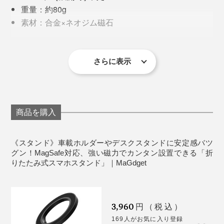
重量：約80g
素材：合金×ネオジム磁石
写真はスタンド（本品）と「
チャージリング
」を装着
付属品：スタンド本体、スタンドプレート1枚、サポ
ートプレート1枚、取扱説明書、保証書（保証期間：
付属の「サポートプレート」を貼り付ければ、MagSafe
マグネットの磁力でここまでデジタルライフがスマート
90日 ※初期不良の交換、修理の対応期間は、お届け後
さらに表示
非対応のワイヤレス充電対応機器（iPhone8以降や各種
になるなんて……。これはきっと、Appleファンの心を
7日以内となります）
スマートフォン）でも使用可能です。
惹きつけてやまないはず！磁石だけに（笑）
iPhone吸着面と底面には、マグネットの中で最も強力と
商品を購入
されるネオジム磁石を使用しています。
《スタンド》車載ホルダーやデスクスタンドに安定感バツ
「ネオジム磁石」とは、レアアースの一種であるネオジ
グン！MagSafe対応、強い磁力でカンタン設置できる「折
りたたみ式スマホスタンド」｜MaGdget
ムと、鉄やホウ素などを原料に使った磁石。
鉄の酸化物を主な原料とする「フェライト磁石」と比較
すると、その強さは約10倍！だから、 iPhone 14
3,960
円（税込）
ProMaxに吸着させても、その重さをしっかり支えるこ
169人がお気に入り登録