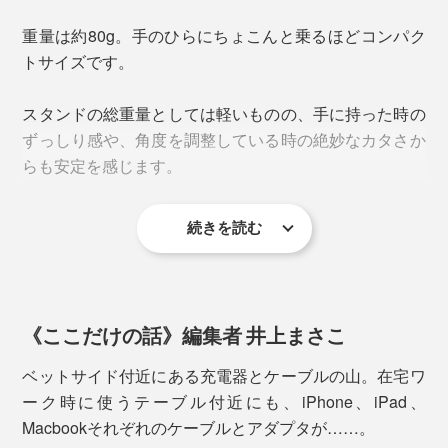
写真はスタンド（本品）と「
チャージリング
」を装着
重量は約80g。手のひらにちょこんと乗るほどコンパク
トサイズです。
ホールドリングとMagSafe対応のワイヤレス充電器が、
マグネットの磁力で一体化した「
チャージリング
」。
スタンドの総重量としては軽いものの、手に持った時の
ずっしり感や、角度を調整している時の絶妙なカタさか
その画期的なスマートガジェットを装着したまま、さら
らも安定を感じます。
に磁力で合体できる「マジェットスタンド」です。
続きを読む
《ここだけの話》編集者 井上まさこ
ベットサイド付近にある充電器とケーブルの山。在宅ワ
ーク時に使うテーブル付近にも、iPhone、iPad、
Macbookそれぞれのケーブルとアダプタが……。