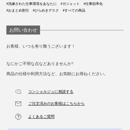
#洗練された仕事環境をあなたに
#ガジェット
#仕事効率化
カーナビの設置やアップデートが面倒で、iPhoneの地図
#おまとめ割引
#ひらめきデスク
#すべての商品
アプリを使って“カーナビ化”している人も多いはず。
その際、多くの車載スマホホルダーは、粘着テープで本
お問い合わせ
体を固定するものが多く、使わない時はちょっとジャマ
になってしまいます。
お客様、いつも有り難うございます！
「マジェットスタンド」なら、車のダッシュボードにプ
なにかご不明な点などありませんか?
レートを貼り付けておくだけで準備完了！
商品の仕様や利用方法など、お気軽にお尋ねください。
コンシェルジュに相談する
ご注文済みのお客様はこちらから
よくあるご質問