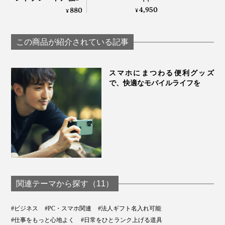
Watch・AirPodsのワ
磁力でカンタン設
4,950
880
¥
¥
イヤレス充電がひと
置、車載ホルダーや
つに！強い磁力でカ
デスクスタンドに安
ンタン設置できる
定感バツグン！「マ
この商品が紹介されている記事
「MagSafe対応ホー
ジェットスタンド」
ルドリング＋充電
車載ホルダー
専用マグネットプレ
器」｜MaGdget
ート｜MaGdget
スマホにまつわる便利グッズ
で、快適なモバイルライフを
関連テーマから探す（11）
※写真はイメージです。エアコンをご使用の際は、吹き出し口にスマホが当たらな
#ビジネス
#PC・スマホ関連
#法人ギフト名入れ可能
いよう設置してください
#仕事をもっと心地よく
#日常をひとランク上げる道具