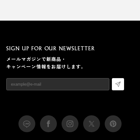
モニタースタンドの上や、棚の上にプレートを貼り付け
ることで、iPhone画面をどんな角度で固定してもズレる
ことなく作業サクサク。
目線の先にiPhone画面があると、顔を向けるだけでロッ
SIGN UP FOR OUR NEWSLETTER
ク解除もスムーズ。ビデオ会議をする際も、2画面あれ
メールマガジンで新商品・
ばサイト検索やメールの確認もできて快適そのもの。
キャンペーン情報をお届けします。
車載用とデスク用、それぞれにプレートを貼り付けたい
方は、オプションの「
スタンドプレート
」を追加でご購
入ください。