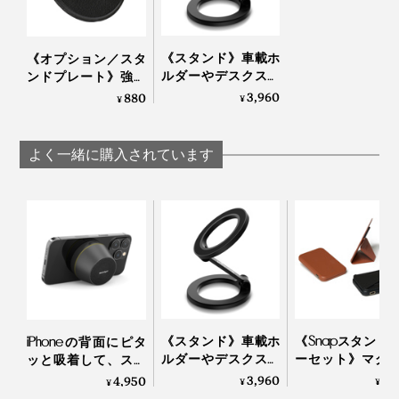
バッテリーなども使えて便利です。
《スタンド》車載ホ
《オプション／スタ
ルダーやデスクスタ
ンドプレート》強い
ンドに安定感バツグ
磁力でカンタン設
3,960
880
¥
¥
ン！MagSafe対応、
置、車載ホルダーや
強い磁力でカンタン
デスクスタンドに安
設置できる「折りた
定感バツグン！「マ
よく一緒に購入されています
たみ式スマホスタン
ジェットスタンド」
ド」｜MaGdget
専用マグネットプレ
ート｜MaGdget
《よくあるご質問》
Ｑ1．モバイルバッテリーとしての機能はありますか？
Ａ．
本製品は充電器です。モバイルバッテリーとしての
機能はありません。Type-CコードとACアダプターを使
用した給電が必要です。
Ｑ2．推奨ACアダプターはありますか？
《スタンド》車載ホ
《Snapスタンド
iPhoneの背面にピタ
Ａ．
20W以上でType-C出力ポートのACアダプターを推
ルダーやデスクスタ
ーセット》マグ
奨しています。推奨ACアダプターに該当しないACアダ
ッと吸着して、スマ
プターでは、充電が上手くできない場合がございます。
ンドに安定感バツグ
トで重ねて使用
ホスタンドにもなる
3,960
9,
4,950
¥
¥
¥
ン！MagSafe対応、
きる「バッテリ
「MagSafe対応