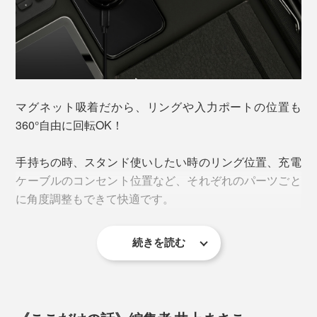
とんどありません。
iPhoneの背面に重ね合わせるだけで、同時に充電ができ
るのです。
充電器とリングの両方を装着したら重みでズレてしまう
のではと心配でしたが、「チャージリング」の磁力は超
強力。
マグネット吸着だから、リングや入力ポートの位置も
360°自由に回転OK！
手持ちの時、スタンド使いしたい時のリング位置、充電
ケーブルのコンセント位置など、それぞれのパーツごと
に角度調整もできて快適です。
続きを読む
iPhoneの充電には最大15W、AppleWatchの充電には最
大1.5Wの出力が必要なため、同時充電する際は20W以
上のType-C出力ポートのACアダプターをご使用くださ
い。