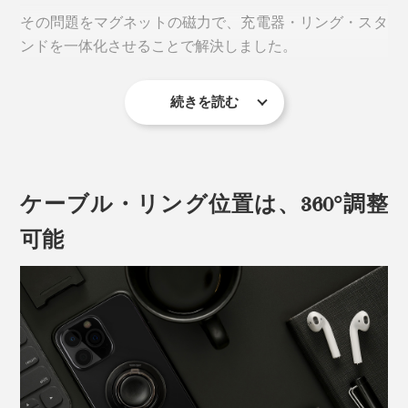
こんなにコンパクトなのに、iPhoneとAppleWatchの同
その問題をマグネットの磁力で、充電器・リング・スタ
時充電や、AirPodsまで充電できちゃうスグレモノ。
ンドを一体化させることで解決しました。
音が出ます
続きを読む
ケーブル・リング位置は、360°調整
可能
充電パーツ「マジェットチャージ」の反対面にある凹み
は、Apple Watch充電のコネクタになっているから、ウ
ホールドリングやスマホスタンドを装着しながら、複数
ォッチの裏面とマグネット接続が可能。
のMagSafe充電を一括で、しかも両面で行える製品はほ