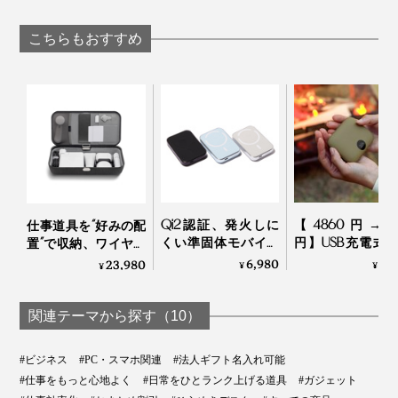
Ｑ3．ケースをつけたまま使用できますか？
強い磁力でカンタン
ック＋超薄型ス
Bluetoothスピーカ
Ａ．
MagSafe対応ケースであれば、問題なく使用可能で
設置できる「折りた
スタンド（MagSa
す。MagSafe非対応ケースでも分厚いケース(約2mm以
ー」
こちらもおすすめ
上)や特殊な形状のケースなど一部を除いて使用可能で
たみ式スマホスタン
対応）」
すが、磁力による吸着は弱くなります。
ド」｜MaGdget
Ｑ4．防水ですか？
Ａ．本製品は防水ではありません。
Ｑ5．変換アダプターは使用できますか？
Ａ．
Type-AやLightningをType-Cに変換するアダプター
を使用して、本製品をご使用いただくことは推奨してお
りません。使用できる可能性はありますが、保証対象外
となります。
Qi2認証、発火しに
【4860円→29
仕事道具を“好みの配
くい準固体モバイル
円】USB充電式
置”で収納、ワイヤレ
バッテリー
ロ＆モバイルバ
ス充電台つきの「ガ
6,980
2,
23,980
¥
¥
¥
「HeatZero」｜VOVA
リー 「あった
ジェットケース」｜
POMI ポケット
Orbitkey Nest
ロ 9600mAh
関連テーマから探す（10）
Coolean
#ビジネス
#PC・スマホ関連
#法人ギフト名入れ可能
#仕事をもっと心地よく
#日常をひとランク上げる道具
#ガジェット