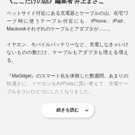
《ここだけの話》編集者 井上まさこ
マグネットの中で最も強力とされるネオジム磁石を使用
しています。
AirPodsは、「マジェットチャージ」の平らな面を上向
ベットサイド付近にある充電器とケーブルの山。在宅ワ
きにして中心部に設置することで、最大3Wの充電が可
ーク時に使うテーブル付近にも、iPhone、iPad、
「ネオジム磁石」とは、レアアースの一種であるネオジ
能に。
Macbookそれぞれのケーブルとアダプタが……。
ムと、鉄やホウ素などを原料に使った磁石。
イヤホン、モバイルバッテリーなど、充電しなきゃいけ
鉄の酸化物を主な原料とする「フェライト磁石」と比較
ないものの数だけ、ケーブルもアダプタも増える増え
すると、その強さは約10倍！だから、 iPhone 14
る。
ProMaxに吸着させても、その重さを支えることができ
るのです。
『MaGdget』のスマート化を体験した数週間。あまりの
長く使うことで緩みやすくなるリングも、2万回以上の
快適さに、イヤホンをAirPodsに買い替えて、充電ケー
開閉テストを行い、ヒンジ（付け根、接合部)を頑丈に
ブルをコレひとつにしたくなりました。
設計。
続きを読む
横置きも、縦置きもスムーズで、安定感があります。
この時、MagSafe対応のAirPodsケース
を装着すれ
（※）
ば、反対面でAppleWatchの同時充電もできちゃいま
す。