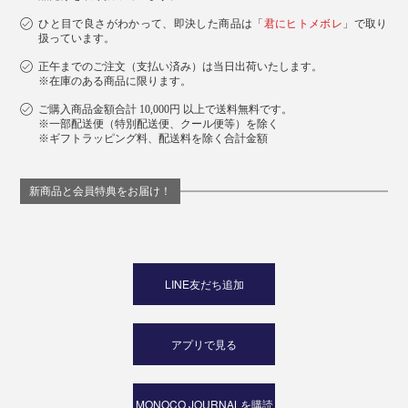
ひと目で良さがわかって、即決した商品は「
君にヒトメボレ
」で取り
扱っています。
正午までのご注文（支払い済み）は当日出荷いたします。
※在庫のある商品に限ります。
ご購入商品金額合計 10,000円 以上で送料無料です。
※一部配送便（特別配送便、クール便等）を除く
※ギフトラッピング料、配送料を除く合計金額
新商品と会員特典をお届け！
LINE友だち追加
アプリで見る
MONOCO JOURNALを購読