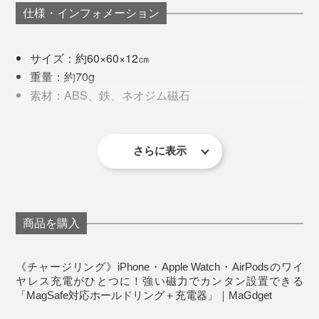
仕様・インフォメーション
※MagSafe充電、ワイヤレス充電に対応したケースのみ充電が可能です。
サイズ：約60×60×12㎝
重量：約70g
素材：ABS、鉄、ネオジム磁石
出力電圧：iPhone 最大15W、AppleWatch 最大1.5W
出力ポート：USB Type-C
推奨ACアダプター：出力ポート/Type-C、出力W
さらに表示
普段はリング単体で使って、充電時だけマジェットチャ
マグネットの磁力でここまでデジタルライフがスマート
数/20W
ージを装着するという使い方でも便利。重ねづけできる
になるなんて……。これはきっと、Appleファンの心を
保護機能：過電流保護、過電圧保護、過熱保護、異
から、充電中にリングの置き場に困らないし、なくす心
惹きつけてやまないはず！磁石だけに（笑）
物検出
配もありません。
付属品：チャージリング本体、サポートプレート2
商品を購入
枚、USB Type-Cケーブル、取扱説明書、保証書（保
付属の「サポートプレート」を貼り付ければ、MagSafe
証期間：1年 ※初期不良の交換、修理の対応期間は、
非対応のワイヤレス充電対応機器（iPhone8以降や各種
《チャージリング》iPhone・Apple Watch・AirPodsのワイ
「チャージリング」と付属のType-Cケーブル、お手持ち
お届け後7日以内となります）
ヤレス充電がひとつに！強い磁力でカンタン設置できる
スマートフォン）でも使用可能に。
「
マジェットスタンド
」を一緒に使えば、車内でも、デ
のACアダプターがあれば、外出先でほぼすべてのApple
「MagSafe対応ホールドリング＋充電器」｜MaGdget
スク上でも、もっともっと出来ることが増えるはず。
製品が充電できるというスマートさ。