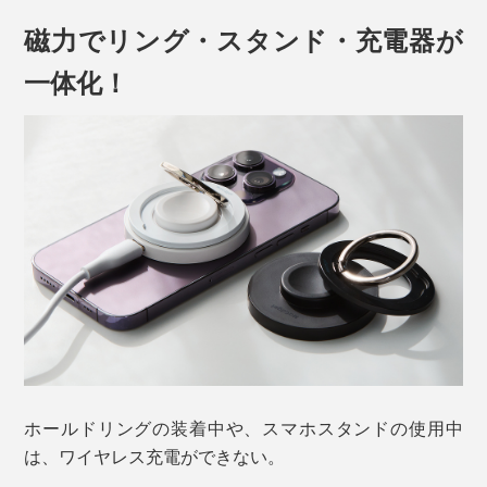
ぜひ『MaGdge』で、その便利な機能をフル活用してく
磁力でリング・スタンド・充電器が
ださい。
一体化！
マグネットの磁力とガジェットの可能性を組み合わせ
ホールドリングの装着中や、スマホスタンドの使用中
た、とびきりスマートな「チャージリング」です。
は、ワイヤレス充電ができない。