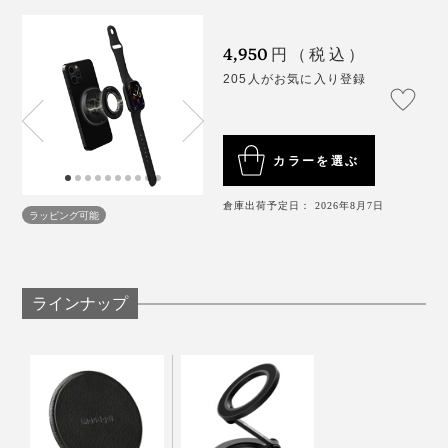
Apple製品それぞれの充電ケーブルやアダプタを持ち歩
4,950
円（税込）
いたり、家のあちこちに点在する充電器を探し回る必要
205人がお気に入り登録
は、もうありません。
カラーを選ぶ
倉庫出荷予定日： 2026年8月7日
ラッピング可能
「ブラック」本体には、黒のケーブルとサポートプレート、「ホワイト」本体に
写真は本品に「
マジェットスタンド
」を組み合わせたもの
は、白のケーブルとシルバーのサポートプレートが付属します
《使用方法》
“これひとつでいい”という快適を、ぜひ体験してくださ
高粘着剤を使用しているため、PC・TPU・金属素材な
ラインナップ
い。
ど平滑面への貼り付けに適しています。一度貼り付ける
と粘着効果がなくなるため、ご注意を。
ワイヤレス充電が感知する箇所に貼付することで、
MagSafe対応のホールドリングやウォレット、モバイル