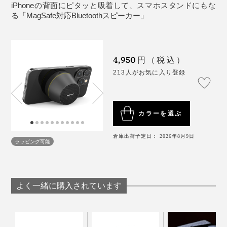
定格電圧電流：DC5V/500mA
iPhoneの背面にピタッと吸着して、スマホスタンドにもな
動作温度：0~30°C
る「MagSafe対応Bluetoothスピーカー」
（※）iPhoneでの通話応答とLINEの通話応答は実証済み。接続しているス
最大通信距離：約10m(障害物が無い時)
マートフォンやアプリなどの種類やバージョンによっては使用できない場
合もあります。あらかじめご了承ください。
対応コーデック：SBC、AAC
対応プロファイル：A2DC、AVRCP、HFP
4,950
円（税込）
再生周波数帯域=100Hz-18kHz
213人がお気に入り登録
使用周波数帯=2.402~2.480GHz
特にラジオは、側で話されているような感覚になるので
スピーカーユニット=40mm
とても快適です。
インピーダンス=4Ω
カラーを選ぶ
SN 比=>85dB
ディストーションひずみ率：<0.5%
倉庫出荷予定日： 2026年8月9日
配線も必要ないので、磁力のある場所であれば高い位置
ラッピング可能
保護機能=過充電保護、過放電保護、過電圧保護、過
や、対角線上に設置するなど、好みの配置で自由に楽し
電流保護、回復保護、短絡保護
めます。
推奨 AC アダプター：電圧:100~240V、出力電圧/電
流：DC9V/2.2A、出力:20W、出カポート：USB
よく一緒に購入されています
お持ちのスマートフォンに「MagSafe」機能が搭載され
Type-C
ていなくてもご安心を。
素材：［スピーカー本体］ABS、ネオジム磁石、シ
操作ボタンはひとつだけという、至極シンプルな仕様で
リコーンゴム、アルミ、鉄、［サポートプレート］
す。