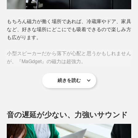
そんな時「MaGdgetスピーカー」があれば、その楽しみ
にもっと没入できますよ。
もちろん磁力が働く場所であれば、冷蔵庫やドア、家具
など、好きな場所にどこにでも吸着できるので楽しみ方
スマートフォンから直接音楽や音声を再生した時の、耳
も広がります。
に突き刺さるような音のトガりが和らぎ、クリアで力強
いサウンドが広がるフルレンジスピーカーを採用。
小型スピーカーだから落下が心配と思うかもしれません
が、『MaGdget』の磁力は超強力。
続きを読む
音の遅延が少ない、力強いサウンド