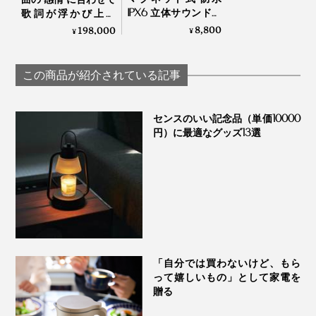
リング」が必要となります。
IPX6 立体サウンドの
歌詞が浮かび上が
Q：モバイルバッテリーとしての機能はありますか？
Bluetooth デュアル ス
る！インテリアに溶
8,800
198,000
¥
¥
A：本製品はリチウムイオン電池を内蔵しております
ピーカー｜MaGdget
け込む「体験型スピ
が、モバイルバッテリーとしての機能はありません。
Dual Speaker
ーカー」｜Lyric
裏面に強力な粘着シールが付いている「スタンドプレー
Speaker Canvas
Q：光を消すことはできますか？
この商品が紹介されている記事
ト」も付属しており、固定したい壁やデスクまわりなど
A：消灯機能は搭載しておりません。
充電は、付属のType-Cケーブルで。『MaGdget』シリ
に貼り付ければ、スピーカーをピタッと装着できます。
Q：ケースをつけたまま使用できますか？
ーズの「チャージリング」を使えば、約2〜2.5時間の高
A：MagSafe 対応ケースであれば、問題なく使用可能で
センスのいい記念品（単価10000
す。MagSafe 非対応のケースでも、分厚いケース（約
速充電でフルチャージに。充電しながらの音楽再生も
円）に最適なグッズ13選
本品は、IPX4の「防滴・防塵仕様」。防水ではないた
2mm以上）や特殊な形状のケースなど一部を除いて使用
OK。
可能ですが、磁力による吸着は弱くなります。
め、水中での使用や、多量の雨や水しぶきに対して防水
Q：Speakerで音量調整はできますか？
性能はありませんが、軽い雨や水滴が当たる程度なら
A：音量調整機能は搭載しておりません。Bluetooth 接続
OK！
機器で音量調整してください。
Q：デュアル接続ができません
屋外でも気軽に使えます。
A：TWS 機能がOFFの状態では、デュアル接続はできま
せん。詳しくは、本取扱説明書に記載の「デュアル接
続」をご覧ください。
「自分では買わないけど、もら
って嬉しいもの」として家電を
贈る