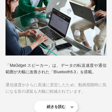
なんと言ってもその形状とマグネット内蔵で、スマホス
タンド代わりにもなるという便利さ。
マグネットの中で最も強力とされるネオジム磁石を使用
ビデオ通話時はタテ置き、動画視聴する時はヨコ置き
しています。
に。スマホを傾けるだけでOKなので、自宅やオフィ
ス、外出先など、さまざまなシーンで活躍しそうです。
「ネオジム磁石」とは、レアアースの一種であるネオジ
ムと、鉄やホウ素などを原料に使った磁石。
「MaGdget スピーカー」は、データの転送速度や通信
範囲が大幅に改善された「Bluetooth5.3」を搭載。
鉄の酸化物を主な原料とする「フェライト磁石」と比較
すると、その強さは約10倍！だから、 iPhone 14
通信速度がさらに高速に安定したため、動画視聴時に気
ProMaxに吸着させても、その重さを支えることができ
になる音の遅延も大幅に軽減されています。
るのです。
続きを読む