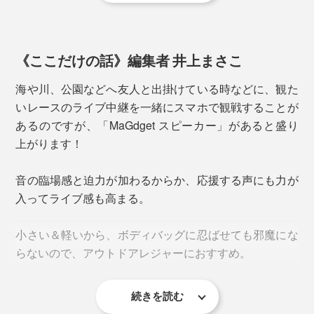
《ここだけの話》編集者 井上まさこ
海や川、公園などへ友人と出掛けている時などに、観た
集いの場や、その空間をBGMで盛り上げたい時に。出
いレースのライブ中継を一緒にスマホで観戦することが
張や旅先のホテルで音楽を流したい、動画を観たい時
あるのですが、「MaGdget スピーカー」があると盛り
に。
上がります！
「MaGdgetスピーカー」なら、どんな場所へも気軽に持
音の臨場感と迫力が加わるからか、応援する声にも力が
ち運べます。
入ってライブ感も高まる。
おすすめの使い方は、2台を同時に接続する「ステレオ
［Bluetoothのバージョンごとのアップデート内容］
再生」。
小さい＆軽いから、ボディバッグに忍ばせても邪魔にな
・Ver 5.0／Ver.4.0に比べて、データ転送速度が約2倍、
らないので、アウトドアレジャーにおすすめ。
通信範囲が約4倍に向上
・Ver 5.1／方向探知機能を追加
・Ver 5.2／LE Audio規格を追加
続きを読む
ホテルに宿泊する際、スマホで動画視聴する時にもめち
・Ver 5.3／消費電力の節減