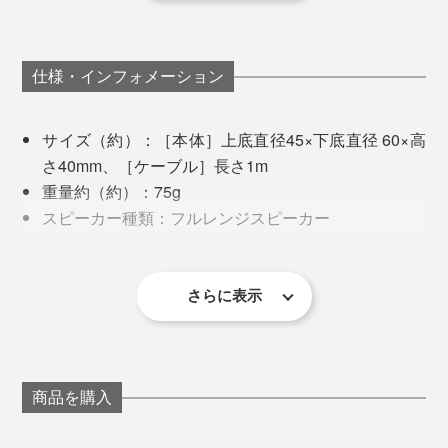
ゃめちゃ重宝しそう。
さらにマイク機能も内蔵されており、ビデオ通話やオン
スマホから離してスピーカーとして楽しむなら、断然2
ライン会議のスピーカーとしても活躍。
仕様・インフォメーション
台同時に接続する「ステレオ再生」が心地いいです。
サイズ（約）：［本体］上底直径45×下底直径 60×高
在宅ワーク中に使っているデスクの脚が平たいスチール
さ40mm、［ケーブル］長さ1m
製なので、左右の脚にそれぞれくっつけてBGMやラジ
重量約（約）：75g
オを流せば……デスクがスピーカー化しちゃう！
TWS（True Wireless Stereo）機能の搭載で、1台の端末
スピーカー種類：フルレンジスピーカー
から、2台の「MaGdget スピーカー」をBluetooth接続が
Bluetooth バージョン：5.3
サイドにスチール家具や壁がある場合は、耳の高さに設
可能。
駆動時間（約）：4時間
置するのもGOOD。
バッテリー容量：400mAh
さらに表示
音が左右に振り分けられ、音に立体感が生まれ包まれて
入力ポート：USB Type-C
いるようなサウンドに。
最大入力：ポート充電/最大 PD20W、ワイヤレス充
電/最大 3W
最大出力：5W
商品を購入
接続中に着信があっても、電話の応答と通話の終了は電
消費電力：2W
源ボタンを押すだけでOK。
（※）