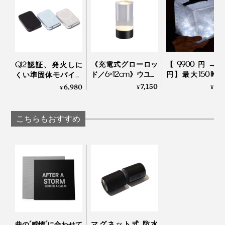
付属の「サポートプレート」を貼り付ければ、MagSafe
鉄、両面テープ、［スタンドプレート］PU レザー、
非対応の機器（iPhone8以降や各種スマートフォン）で
鉄、3M 強力粘着シール
・電源ON・OFF／長押し3秒
も使用可能です。
・再生・一時停止／ワンクリック
《よくあるご質問》
・次の曲を再生／ダブルクリック
Q：Bluetooth 接続以外で音楽を再生できますか？
・着信応答・終了／ワンクリック
《充電式グローロッ
【9,900円→5,9
Qi2認証、発火しに
A：本製品は、スマートフォンやタブレット、パソコン
等の機器とUSB ケーブルで接続しても、機器に保存さ
ド／6×12cm》ウユニ
円】最大150時
くい準固体モバイル
・着信拒否／長押し2秒
れた楽曲を再生することはできません。
塩湖の夜をわが家に
点灯、スマホ充
バッテリー
7,150
5,
6,980
¥
¥
¥
持ち帰る「LEDライ
OK！薄さ2cm
「HeatZero」｜VOVA
Q：音が小さい
その他、2台同時接続（TWS機能）は３クリック。初期
ト」｜UYUNI
める超軽量ソー
A：Bluetooth 接続機器で音を小さくする設定が実行され
ているおそれがあります。Bluetooth 接続機器の設定を
LIGHTING
充電式ランタン
化は5クリックなど、使い慣れれば操作もスムーズ。
こちらもおすすめ
一度ご確認の上、お問い合わせください。
MEGAPUFF
（例：iPhone の場合、「設定」→「サウンドと触覚」
→「ヘッドフォンの安全性」→ 「大きな音を抑える」
が ON になっている）
Q：水中でも使用できますか？
A：本製品は「防滴仕様」です。防水仕様ではありませ
んので、水中で使用するなど、多量の水がかかる環境で
のご使用はおやめください。
Q：ワイヤレス充電対応ですか？
A：一般的なワイヤレス充電には対応しておりません。
ワ イヤレス充電を使用する場合は「MaGdgetチャージ
マグネット式 防水
曲の“感情”に合わせて