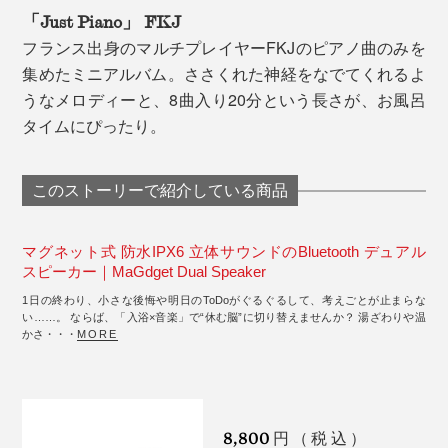
「Just Piano」 FKJ
フランス出身のマルチプレイヤーFKJのピアノ曲のみを
集めたミニアルバム。ささくれた神経をなでてくれるよ
うなメロディーと、8曲入り20分という長さが、お風呂
タイムにぴったり。
このストーリーで紹介している商品
マグネット式 防水IPX6 立体サウンドのBluetooth デュアル
スピーカー｜MaGdget Dual Speaker
1日の終わり、小さな後悔や明日のToDoがぐるぐるして、考えごとが止まらな
い……。 ならば、「入浴×音楽」で“休む脳”に切り替えませんか？ 湯ざわりや温
かさ・・・
MORE
8,800
円（税込）