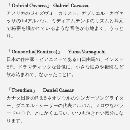
「Gabriel Cavassa」 Gabriel Cavassa
アメリカのジャズヴォーカリスト、ガブリエル・カヴァ
ッサの1stアルバム。ミディアムテンポのリズムと耳元
で秘密を囁かれているような音色が心地よく、うっと
り。
「Concordia(Remixes)」 Yuma Yamaguchi
日本の作曲家・ピアニストである山口由馬の、インスト
EP。ドラマティックな音像に、小さな悩みや後悔など
飲み込まれて、なかったことに。
「Freudian」 Daniel Caesar
カナダ出身のR＆Bネオソウルのシンガーソングライタ
ー、ダニエル・シーザーの代表アルバム。メロウなバラ
ード中心で、とにかくエモい。いつも泣きたい気分にな
ります。