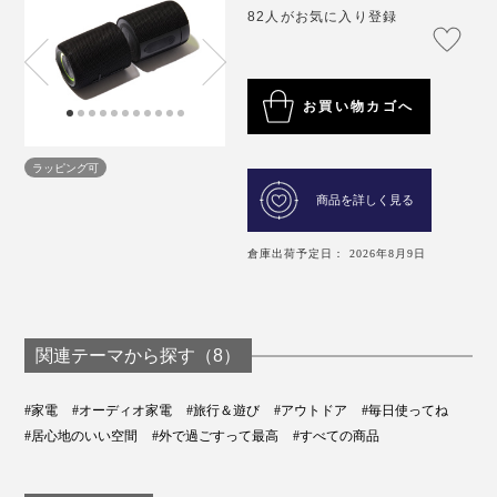
82人がお気に入り登録
お買い物カゴへ
ラッピング可
商品を詳しく見る
倉庫出荷予定日： 2026年8月9日
関連テーマから探す（8）
#家電
#オーディオ家電
#旅行＆遊び
#アウトドア
#毎日使ってね
#居心地のいい空間
#外で過ごすって最高
#すべての商品