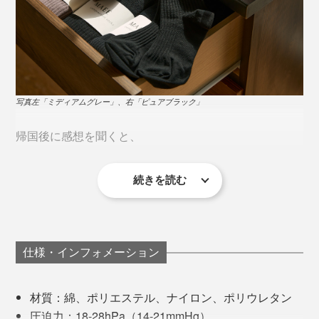
写真左「ミディアムグレー」、右「ピュアブラック」
帰国後に感想を聞くと、
続きを読む
「いつも飛行機に乗るときには着圧ソックスを履くよう
にしていますが、長時間だと途中で脱ぎたくなるんで
す。でもこのソックスは、そうならなかった。
仕様・インフォメーション
スペインまで12時間のフライトで、着圧ソックスを履い
材質：綿、ポリエステル、ナイロン、ポリウレタン
てることさえ忘れていたほどなのに、足がむくんでいな
圧迫力：18-28hPa（14-21mmHg）