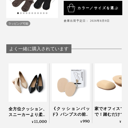
医師が必要と認める場合を除き、就寝時は着用しな
こんな着圧ソックス初めてです！」
カラー／サイズを選ぶ
いでください。
着用時はアクセサリーを外し、爪を立てないように
倉庫出荷予定日： 2026年8月9日
注意してください。
ラッピング可能
よく一緒に購入されています
《クッションパッ
家でオフィスで
全方位クッション、
ド》パンプスの前す
で！踏むだけで
スニーカーより柔ら
べりを防ぎ、サイズ
ら元気になれる
かな「コンフォート
990
6,
11,000
¥
¥
¥
調整できる「ノンス
裏マッサージ器」
パンプス」｜