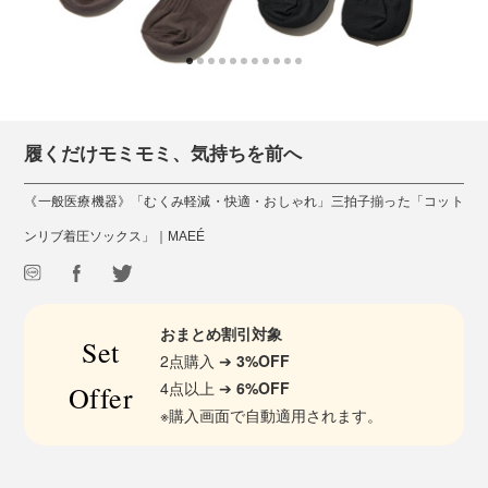
履くだけモミモミ、気持ちを前へ
《一般医療機器》「むくみ軽減・快適・おしゃれ」三拍子揃った「コット
ンリブ着圧ソックス」｜MAEÉ
おまとめ割引対象
Set
2点購入 ➔
3%OFF
4点以上 ➔
6%OFF
Offer
※購入画面で自動適用されます。