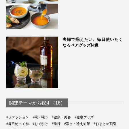
夫婦で揃えたい、毎日使いたく
なるペアグッズ14選
関連テーマから探す（16）
#ファッション
#靴・靴下
#健康・美容
#健康グッズ
#毎日使ってね
#おでかけ
#旅行
#寒さ・冷え対策
#おまとめ割引