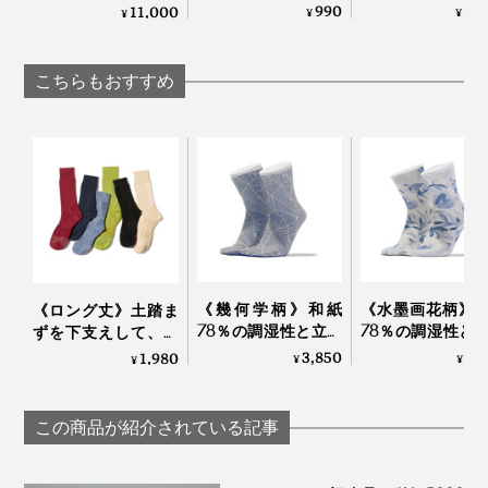
べりを防ぎ、サイズ
ら元気になれる
かな「コンフォート
990
6,
11,000
¥
¥
¥
調整できる「ノンス
裏マッサージ器」
パンプス」｜
リップクッションパ
ーチドクター ふ
Piccadilly
ッド」｜Piccadilly
み
こちらもおすすめ
《幾何学柄》和紙
《水墨画花柄》
《ロング丈》土踏ま
78％の調湿性と立体
78％の調湿性と
ずを下支えして、足
編みのフィット感
編みのフィット
底筋をサポートする
3,850
3,
1,980
¥
¥
¥
で、長時間でもサラ
で、長時間でも
「疲れしらずのくつ
ッと快適な「足袋型
ッと快適な「足
した®」｜エコノレ
ソックス」｜WASI
ソックス」｜WA
ッグ
この商品が紹介されている記事
WASI
WASI