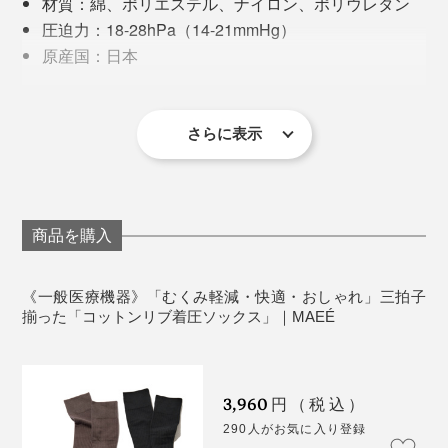
材質：綿、ポリエステル、ナイロン、ポリウレタン
てることさえ忘れていたほどなのに、足がむくんでいな
圧迫力：18-28hPa（14-21mmHg）
くて感動しました。履き口もかなりゆるめにつくられて
原産国：日本
いて、ソックス跡もつかず、ずり落ちることもありませ
医療機器届出番号：18B3X10028000057
んでした。
＜以下の方は使用できません＞
さらに表示
重度の動脈血行障害、うっ血性心不全及び有痛性青
股腫の 患者
化膿性静脈炎の患者
装着部位に極度の変形を有する患者
商品を購入
深部静脈血栓症の患者であり、本品を装着すると肺
血栓塞栓症を起こすおそれのある患者
《一般医療機器》「むくみ軽減・快適・おしゃれ」三拍子
＜以下の方は医師にご相談ください＞
揃った「コットンリブ着圧ソックス」｜MAEÉ
動脈血行障害、うっ血性心不全及び装着部位に炎症
性疾患、 化膿性疾患、創傷のある患者
装着部位に知覚障害のある患者
3,960
糖尿病患者
円（税込）
繊維に対して、過敏症の患者
290人がお気に入り登録
ファッション的にも違和感なく、履いたまま観光。一日