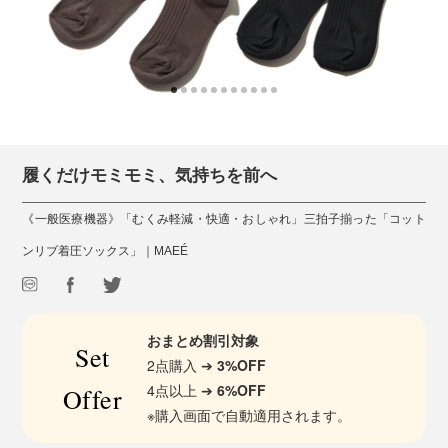
履くだけモミモミ、気持ちを前へ
《一般医療機器》「むくみ軽減・快適・おしゃれ」三拍子揃った「コット
ンリブ着圧ソックス」｜MAEÉ
おまとめ割引対象
Set
2点購入 ➔
3%OFF
4点以上 ➔
6%OFF
Offer
※購入画面で自動適用されます。