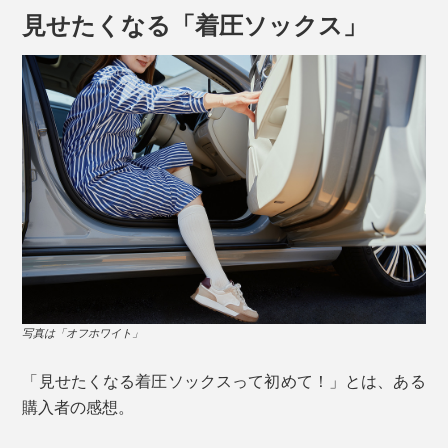
動きに負荷がかかったり、足首に溜まった生地で圧迫感
見せたくなる「着圧ソックス」
が強まることがあり、それが不快感につながるのだと
か。
写真は「オフホワイト」
履く時のポイントは、最初にかかとを合わせてからソッ
クスを伸ばすこと。着圧の効果をきちんと出すため、履
「見せたくなる着圧ソックスって初めて！」とは、ある
き口を折り曲げたりたるませたりせず、均等に伸ばして
購入者の感想。
履いてください。
写真は「スモーキーブルー（限定色）」