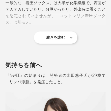
一般的な「着圧ソックス」は大半が化学繊維で、表面が
人間は常に立ったり座ったりしているものなので、単純
テカテカしていたり、分厚かったり。外出時に履くこと
に「着圧値＝圧迫感」というわけではないのだと腑に落
を想定されていませんが、「コットンリブ着圧ソック
ちました。
ス」は別モノ。
履くのも脱ぐのもラクラクなので、普通のソックスの延
続きを読む
長で毎日履くのも苦になりません。
超長綿の上質ななめらかさと、スッキリとしたリブ編み
実際の愛用者からは、「犬の散歩に、遠くまで行くよう
で、見た目には着圧と分かりません。
になった！」「買い物も歩いて行くようになった！」な
気持ちを前へ
ど、ウキウキ感の伝わるレビューが届くそうです。
『MAEÉ』の始まりは、開発者の水田悠子氏が29歳で
「リンパ浮腫」を発症したこと。