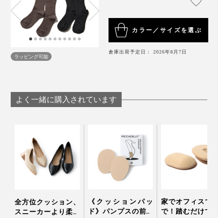
中歩き回っても大丈夫でした。
＜使用上の注意＞
医師が必要と認める場合を除き、就寝時は着用しな
こんな着圧ソックス初めてです！」
カラー／サイズを選ぶ
いでください。
着用時はアクセサリーを外し、爪を立てないように
倉庫出荷予定日： 2026年8月7日
注意してください。
ラッピング可能
よく一緒に購入されています
《クッションパッ
家でオフィスで
全方位クッション、
ド》パンプスの前す
で！踏むだけで
スニーカーより柔ら