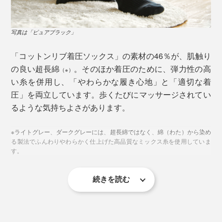
写真は「ライトグレー」
写真は「ピュアブラック」
ひとつめの理由が、ソックスの形状。
「コットンリブ着圧ソックス」の素材の46％が、肌触り
「リンパ浮腫」を発症して以来、国内外さまざまな「着
の良い超長綿
。そのほか着圧のために、弾力性の高
（※）
圧ソックス」」を試したという開発者。海外製のものは
い糸を併用し、「やわらかな履き心地」と「適切な着
長さが合わなかったり、足首がキツすぎたりという経験
圧」を両立しています。歩くたびにマッサージされてい
から、国内の医療用ソックスを主に扱う工場に生産を依
るような気持ちよさがあります。
頼。
※ライトグレー、ダークグレーには、超長綿ではなく、綿（わた）から染め
日本人の脚のカーブや長さに合わせ、立体的に編むこと
る製法でふんわりやわらかく仕上げた高品質なミックス糸を使用していま
す。
で適切に着圧。脚に無理なくフィットする形状をつくり
ました。
続きを読む
また、つま先はゆったりめ、履き口は薄く柔らかな「ガ
ーゼ編み」で、不快感を軽減。指が自由に動き、ソック
直立状態では同じ着圧の計測値でも、硬い素材だと脚の
ス跡も残りにくい設計です。