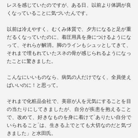
レスを感じていたのですが、ある日、以前より体調が良
くなっていることに気づいたんです。
以前は冷えやすく、むくみ体質で、夕方になると足が重
だるくなっていたのに、着圧用具を身につけるようにな
って、それらが解消。脚のラインもシュッとしてきて、
それまで埋もれていたスネの骨が感じられるようになっ
たことに驚きました。
こんなにいいものなら、病気の人だけでなく、全員使え
写真は「ピュアブラック」
ばいいのに！と思って。
カラーは、万能な「ピュアブラック」とニュアンスのあ
それまで化粧品会社で、美容が人を元気にすることを目
る「ミディアムグレー」に加え、ファッショナブルな6
の当たりにしてきましたが、自分が疾患を抱えること
色が仲間入りしました！
で、改めて、好きなものを身に着けて“ありたい自分で
（Lサイズ（25-27cm）は「ピュアブラック」と「ダー
いられること”は、生きる上でとても大切なのだと気づ
クグレー」のみ）。
きました」と水田氏。