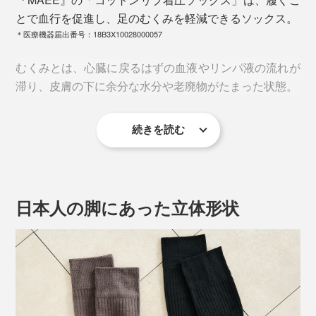
とで血行を促進し、足のむくみを軽減できるソックス。
＊医療機器届出番号：18B3X10028000057
むくみとは、心臓に戻るはずの血液やリンパ液の流れが
滞り、皮膚の下に余分な水分や老廃物がたまった状態。
続きを読む
運動不足や筋肉の衰えなどにより、血液やリンパ液が戻
りにくくなることが主な原因です。
日本人の脚にあった立体形状
本品は、足首が28hPa（21mmHg）、ふくらはぎが
21hPa（16mmHg）。