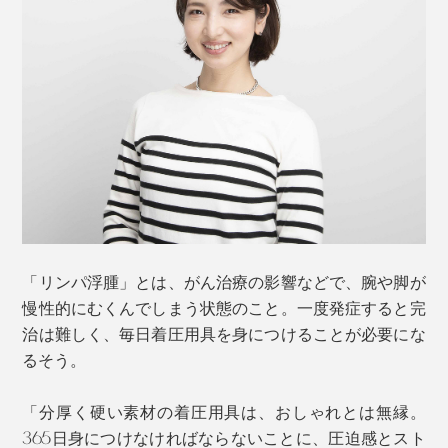
写真上左「ミディアムグレー」、上右「ダークグレー」、下左「ディープボルド
ー」、下右「ナチュラルブラウン」
「リンパ浮腫」とは、がん治療の影響などで、腕や脚が
男女問わず、合わせる服を選ばず、仕事の日も休日のお
慢性的にむくんでしまう状態のこと。一度発症すると完
出かけでも、ファッションアイテムとして身につけられ
治は難しく、毎日着圧用具を身につけることが必要にな
ます。
るそう。
「分厚く硬い素材の着圧用具は、おしゃれとは無縁。
365日身につけなければならないことに、圧迫感とスト