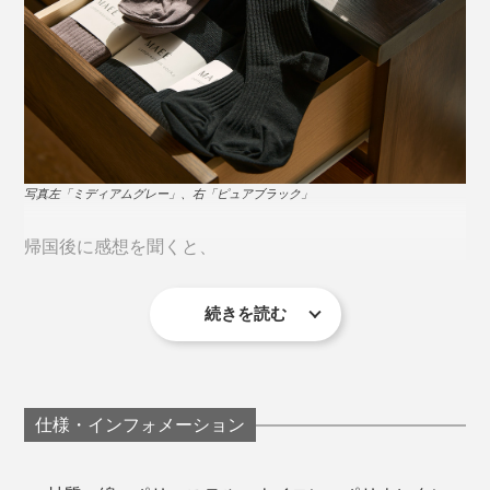
写真左「ミディアムグレー」、右「ピュアブラック」
帰国後に感想を聞くと、
続きを読む
「いつも飛行機に乗るときには着圧ソックスを履くよう
にしていますが、長時間だと途中で脱ぎたくなるんで
す。でもこのソックスは、そうならなかった。
仕様・インフォメーション
スペインまで12時間のフライトで、着圧ソックスを履い