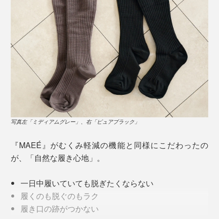
写真左「ミディアムグレー」、右「ピュアブラック」
『MAEÉ』がむくみ軽減の機能と同様にこだわったの
足首圧を最大として、上に向かって徐々に弱くなる段階
が、「自然な履き心地」。
着圧設計で、ふくらはぎの筋肉の「ポンプアップ機能」
をサポートしています。
一日中履いていても脱ぎたくならない
履くのも脱ぐのもラク
履き口の跡がつかない