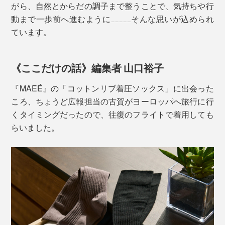
がら、自然とからだの調子まで整うことで、気持ちや行
「コットンリブ着圧ソックス」なら、むくみケアとファ
動まで一歩前へ進むように_____そんな思いが込められ
ンション性の両立が可能。夕方の足の重だるさから解放
ています。
されてください！
《ここだけの話》編集者 山口裕子
『MAEÉ』の「コットンリブ着圧ソックス」に出会った
ころ、ちょうど広報担当の古賀がヨーロッパへ旅行に行
くタイミングだったので、往復のフライトで着用しても
らいました。