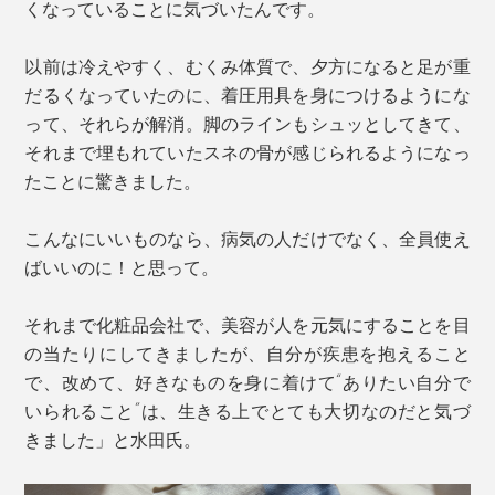
くなっていることに気づいたんです。
以前は冷えやすく、むくみ体質で、夕方になると足が重
だるくなっていたのに、着圧用具を身につけるようにな
って、それらが解消。脚のラインもシュッとしてきて、
それまで埋もれていたスネの骨が感じられるようになっ
たことに驚きました。
こんなにいいものなら、病気の人だけでなく、全員使え
写真は「ピュアブラック」
ばいいのに！と思って。
カラーは、万能な「ピュアブラック」とニュアンスのあ
それまで化粧品会社で、美容が人を元気にすることを目
る「ミディアムグレー」に加え、ファッショナブルな6
の当たりにしてきましたが、自分が疾患を抱えること
色が仲間入りしました！
で、改めて、好きなものを身に着けて“ありたい自分で
（Lサイズ（25-27cm）は「ピュアブラック」と「ダー
いられること”は、生きる上でとても大切なのだと気づ
クグレー」のみ）。
きました」と水田氏。
「ミディアムグレー」は、少し赤みを足したエレガント