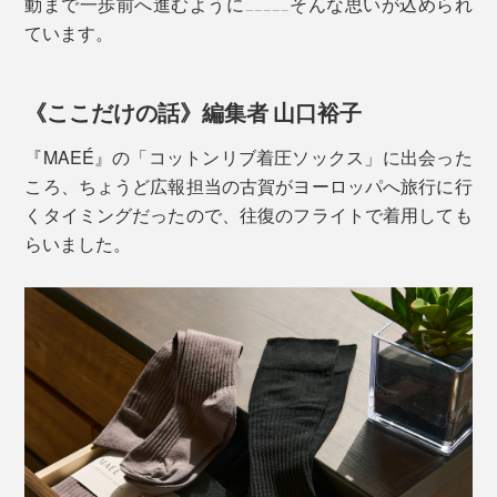
動まで一歩前へ進むように_____そんな思いが込められ
ンション性の両立が可能。夕方の足の重だるさから解放
ています。
されてください！
《ここだけの話》編集者 山口裕子
『MAEÉ』の「コットンリブ着圧ソックス」に出会った
ころ、ちょうど広報担当の古賀がヨーロッパへ旅行に行
くタイミングだったので、往復のフライトで着用しても
らいました。