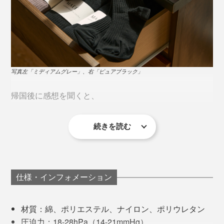
写真左「ミディアムグレー」、右「ピュアブラック」
帰国後に感想を聞くと、
続きを読む
「いつも飛行機に乗るときには着圧ソックスを履くよう
にしていますが、長時間だと途中で脱ぎたくなるんで
す。でもこのソックスは、そうならなかった。
仕様・インフォメーション
スペインまで12時間のフライトで、着圧ソックスを履い
材質：綿、ポリエステル、ナイロン、ポリウレタン
てることさえ忘れていたほどなのに、足がむくんでいな
圧迫力：18-28hPa（14-21mmHg）