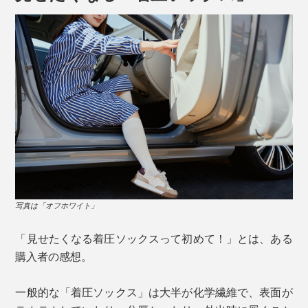
か。
写真は「オフホワイト」
履く時のポイントは、最初にかかとを合わせてからソッ
クスを伸ばすこと。着圧の効果をきちんと出すため、履
「見せたくなる着圧ソックスって初めて！」とは、ある
き口を折り曲げたりたるませたりせず、均等に伸ばして
購入者の感想。
履いてください。
写真は「スモーキーブルー（限定色）」
一般的な「着圧ソックス」は大半が化学繊維で、表面が
人間は常に立ったり座ったりしているものなので、単純