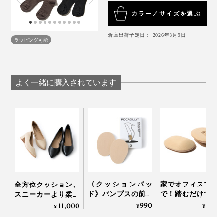
医師が必要と認める場合を除き、就寝時は着用しな
こんな着圧ソックス初めてです！」
カラー／サイズを選ぶ
いでください。
着用時はアクセサリーを外し、爪を立てないように
倉庫出荷予定日： 2026年8月9日
注意してください。
ラッピング可能
よく一緒に購入されています
《クッションパッ
家でオフィスで
全方位クッション、
ド》パンプスの前す
で！踏むだけで
スニーカーより柔ら
べりを防ぎ、サイズ
ら元気になれる
かな「コンフォート
990
6,
11,000
¥
¥
¥
調整できる「ノンス
裏マッサージ器」
パンプス」｜