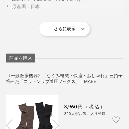
くて感動しました。履き口もかなりゆるめにつくられて
原産国：日本
いて、ソックス跡もつかず、ずり落ちることもありませ
医療機器届出番号：18B3X10028000057
んでした。
＜以下の方は使用できません＞
さらに表示
重度の動脈血行障害、うっ血性心不全及び有痛性青
股腫の 患者
化膿性静脈炎の患者
装着部位に極度の変形を有する患者
商品を購入
深部静脈血栓症の患者であり、本品を装着すると肺
血栓塞栓症を起こすおそれのある患者
《一般医療機器》「むくみ軽減・快適・おしゃれ」三拍子
＜以下の方は医師にご相談ください＞
揃った「コットンリブ着圧ソックス」｜MAEÉ
動脈血行障害、うっ血性心不全及び装着部位に炎症
性疾患、 化膿性疾患、創傷のある患者
装着部位に知覚障害のある患者
3,960
糖尿病患者
円（税込）
繊維に対して、過敏症の患者
290人がお気に入り登録
ファッション的にも違和感なく、履いたまま観光。一日
中歩き回っても大丈夫でした。
＜使用上の注意＞