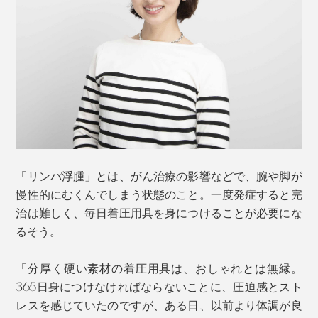
写真上左「ミディアムグレー」、上右「ダークグレー」、下左「ディープボルド
ー」、下右「ナチュラルブラウン」
「リンパ浮腫」とは、がん治療の影響などで、腕や脚が
男女問わず、合わせる服を選ばず、仕事の日も休日のお
慢性的にむくんでしまう状態のこと。一度発症すると完
出かけでも、ファッションアイテムとして身につけられ
治は難しく、毎日着圧用具を身につけることが必要にな
ます。
るそう。
「分厚く硬い素材の着圧用具は、おしゃれとは無縁。
365日身につけなければならないことに、圧迫感とスト
レスを感じていたのですが、ある日、以前より体調が良