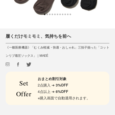
履くだけモミモミ、気持ちを前へ
《一般医療機器》「むくみ軽減・快適・おしゃれ」三拍子揃った「コット
ンリブ着圧ソックス」｜MAEÉ
おまとめ割引対象
Set
2点購入 ➔
3%OFF
4点以上 ➔
6%OFF
Offer
※購入画面で自動適用されます。