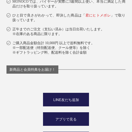
MONOCOでは、バイヤーが実際に3週間以上使い、本当に満足した商
品だけを取り扱っています。
ひと目で良さがわかって、即決した商品は「
君にヒトメボレ
」で取り
扱っています。
正午までのご注文（支払い済み）は当日出荷いたします。
※在庫のある商品に限ります。
ご購入商品金額合計 10,000円 以上で送料無料です。
※一部配送便（特別配送便、クール便等）を除く
※ギフトラッピング料、配送料を除く合計金額
新商品と会員特典をお届け！
LINE友だち追加
アプリで見る