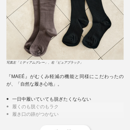
写真左「ミディアムグレー」、右「ピュアブラック」
『MAEÉ』がむくみ軽減の機能と同様にこだわったの
足首圧を最大として、上に向かって徐々に弱くなる段階
が、「自然な履き心地」。
着圧設計で、ふくらはぎの筋肉の「ポンプアップ機能」
をサポートしています。
一日中履いていても脱ぎたくならない
履くのも脱ぐのもラク
履き口の跡がつかない