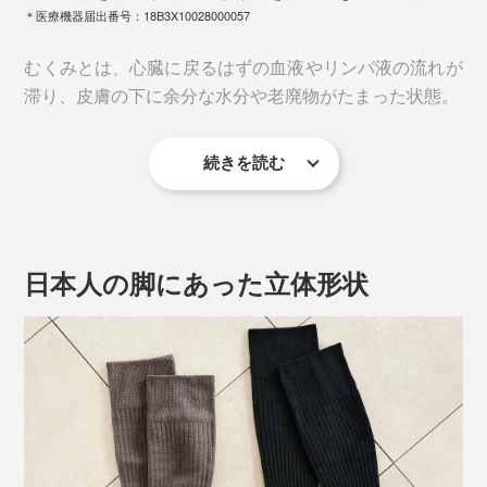
＊医療機器届出番号：18B3X10028000057
むくみとは、心臓に戻るはずの血液やリンパ液の流れが
滞り、皮膚の下に余分な水分や老廃物がたまった状態。
続きを読む
運動不足や筋肉の衰えなどにより、血液やリンパ液が戻
りにくくなることが主な原因です。
日本人の脚にあった立体形状
本品は、足首が28hPa（21mmHg）、ふくらはぎが
21hPa（16mmHg）。