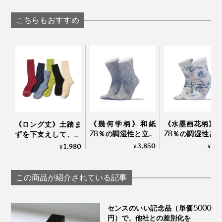
リップクッションパ
ーチドクター ふ
Piccadilly
ッド」｜Piccadilly
み
こちらもおすすめ
《幾何学柄》和紙
《水墨画花柄》
《ロング丈》土踏ま
78％の調湿性と立体
78％の調湿性と
ずを下支えして、足
編みのフィット感
編みのフィット
底筋をサポートする
3,850
3,
1,980
¥
¥
¥
で、長時間でもサラ
で、長時間でも
「疲れしらずのくつ
ッと快適な「足袋型
ッと快適な「足
した®」｜エコノレ
ソックス」｜WASI
ソックス」｜WA
ッグ
この商品が紹介されている記事
WASI
WASI
センスのいい記念品（単価5000
円）で、他社との差別化を