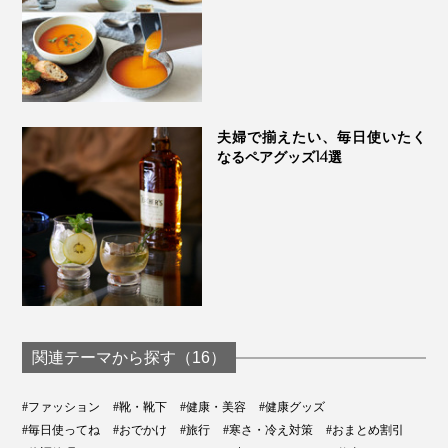
夫婦で揃えたい、毎日使いたく
なるペアグッズ14選
関連テーマから探す（16）
#ファッション
#靴・靴下
#健康・美容
#健康グッズ
#毎日使ってね
#おでかけ
#旅行
#寒さ・冷え対策
#おまとめ割引