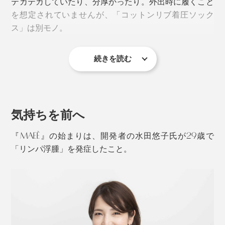
テカテカしていたり、分厚かったり。外出時に履くこと
に「着圧値＝圧迫感」というわけではないのだと腑に落
を想定されていませんが、「コットンリブ着圧ソック
ちました。
ス」は別モノ。
履くのも脱ぐのもラクラクなので、普通のソックスの延
続きを読む
長で毎日履くのも苦になりません。
超長綿の上質ななめらかさと、スッキリとしたリブ編み
実際の愛用者からは、「犬の散歩に、遠くまで行くよう
で、見た目には着圧と分かりません。
になった！」「買い物も歩いて行くようになった！」な
気持ちを前へ
ど、ウキウキ感の伝わるレビューが届くそうです。
『MAEÉ』の始まりは、開発者の水田悠子氏が29歳で
「リンパ浮腫」を発症したこと。