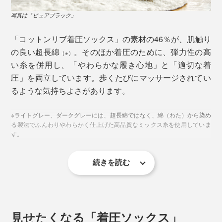
写真は「ピュアブラック」
ひとつめの理由が、ソックスの形状。
「コットンリブ着圧ソックス」の素材の46％が、肌触り
「リンパ浮腫」を発症して以来、国内外さまざまな「着
の良い超長綿
。そのほか着圧のために、弾力性の高
（※）
圧ソックス」」を試したという開発者。海外製のものは
い糸を併用し、「やわらかな履き心地」と「適切な着
長さが合わなかったり、足首がキツすぎたりという経験
圧」を両立しています。歩くたびにマッサージされてい
から、国内の医療用ソックスを主に扱う工場に生産を依
るような気持ちよさがあります。
頼。
※ライトグレー、ダークグレーには、超長綿ではなく、綿（わた）から染め
日本人の脚のカーブや長さに合わせ、立体的に編むこと
る製法でふんわりやわらかく仕上げた高品質なミックス糸を使用していま
す。
で適切に着圧。脚に無理なくフィットする形状をつくり
ました。
続きを読む
また、つま先はゆったりめ、履き口は薄く柔らかな「ガ
ーゼ編み」で、不快感を軽減。指が自由に動き、ソック
直立状態では同じ着圧の計測値でも、硬い素材だと脚の
ス跡も残りにくい設計です。
動きに負荷がかかったり、足首に溜まった生地で圧迫感
見せたくなる「着圧ソックス」
が強まることがあり、それが不快感につながるのだと