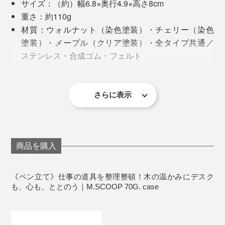
サイズ：（約）幅6.8×奥行4.9×高さ8cm
重さ：約110g
材質：ウォルナット（染色塗装）・チェリー（染色
塗装）・メープル（クリア塗装）・全タイプ共通／
ステンレス・合成ゴム・フェルト
製造国：日本
さらに表示
本品は、『M.SCOOP』愛用者の声から生まれた、
「70G. case（ナナマルジーケース、ペン立て）」で
す。
商品を購入
木目が美しい、趣きのある小物入れ。
《ペン立て》仕事の道具を整理整頓！木の温かみにデスク
も、心も、ととのう｜M.SCOOP 70G. case