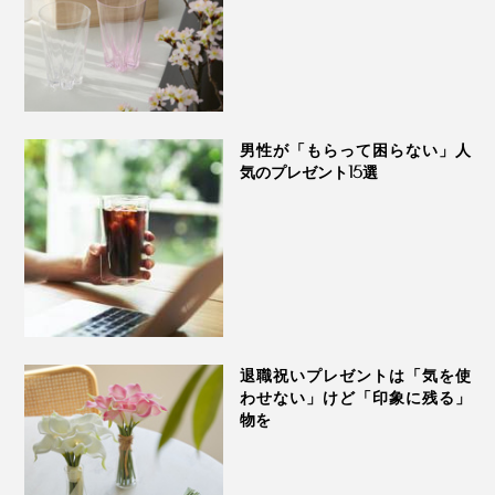
「私自身、デスクについたら、お気に入りの時計を外し
て、置き時計代わりにセットするんです。仕事中は、メ
ガネを着け外ししたり、電話がかかってきたら、ペンを
とったり。
男性が「もらって困らない」人
気のプレゼント15選
よく使う必要なものに、すぐ手が届く、心地よい空間。
そんな大人の男性のデスクを目指して、『M.SCOOP』
をつくりました」（實松さん）
スマホ・腕時計・メガネ・ペン……ひとつ、ひとつセッ
トして並べた景色は、ごらんのとおり、実にスマート。
名前のとおり、7cm（約6.8cm）の幅がありますが、土
台に重心があるから、安定感があります。底部には、滑
退職祝いプレゼントは「気を使
わせない」けど「印象に残る」
り止めのゴムつき。
物を