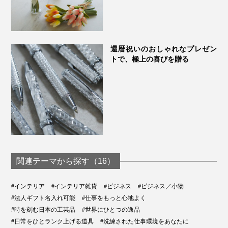
還暦祝いのおしゃれなプレゼン
トで、極上の喜びを贈る
デスクがととのうと、自然と、気持ちもととのって、仕
事への集中力も高まるはずです。
ペンやメガネを入れたり、手が触れたりしても、倒れた
玄関やベッドサイドに置いても、身じたくがスムーズに
りしないので、毎日、気持ちよく使えます。
なって、気持ちいい！
関連テーマから探す（16）
#インテリア
#インテリア雑貨
#ビジネス
#ビジネス／小物
#法人ギフト名入れ可能
#仕事をもっと心地よく
#時を刻む日本の工芸品
#世界にひとつの逸品
#日常をひとランク上げる道具
#洗練された仕事環境をあなたに