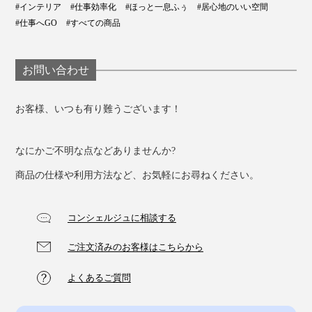
#インテリア
#仕事効率化
#ほっと一息ふぅ
#居心地のいい空間
#仕事へGO
#すべての商品
お問い合わせ
お客様、いつも有り難うございます！
並べるだけで、心地よい空間をつくってくれる
なにかご不明な点などありませんか?
『M.SCOOP』。男性はもちろん、女性にもおすすめで
す。
商品の仕様や利用方法など、お気軽にお尋ねください。
仕事熱心な家族や上司へ、誕生日に、昇進や退職、就職
コンシェルジュに相談する
の記念に、プレゼントとしても、ぜひどうぞ。
ご注文済みのお客様はこちらから
よくあるご質問