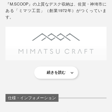
『M.SCOOP』の上質なデスク収納は、佐賀・神埼市に
ある「ミマツ工芸」（創業1972年）がつくっていま
す。
左から、ウォルナットの「Mobile catcher」「glasses place」「D.Watcher」
「70G. case」
まるで、デスクに、自分だけの“森”ができたような、心
続きを読む
この地域は、昔から木工が盛んで、ミマツ工芸も、婚礼
地よさを感じられるから、気持ちがととのって、仕事へ
用のタンスやテーブルといった、家具のパーツを専門
集中できます。
に、ずっとつくってきました。
仕様・インフォメーション
音が出ます