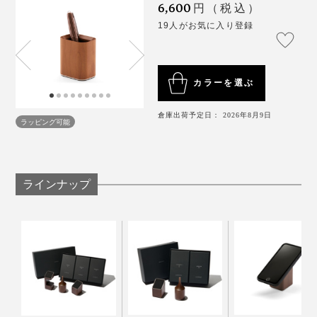
6,600
円（税込）
19人がお気に入り登録
ミマツ工芸の2代目社長、實松英樹（さねまつ・ひで
カラーを選ぶ
き）さんは、職人として、腕を磨いていましたが、ある
思いを抱えていました。
倉庫出荷予定日： 2026年8月9日
ラッピング可能
「家具のパーツは売れていたけれど、私たちは、タンス
やテーブルを買ったお客さんの顔を知りません。
デスクでよく使うペンや万年筆を入れておくのにピッタ
ラインナップ
リですが、実は、メガネを入れている愛用者も多いそう
そして、この地域に木工所は多いけれど、おたがい、何
です。
をつくっているかを知りません。それがずっと普通でし
た。
「メガネを掛けたり置いたりする仕事中は、「glasses
place（メガネ置き）」が便利だけど、寝る前は、ちゃ
でも、やっぱり、自分たちの仕事を、まわりに知っても
んとしまっておけて、朝起きたら、すぐ取り出せるよう
らいたいし、買ってくれた人の顔や声を知りたい」
なケースが欲しい」