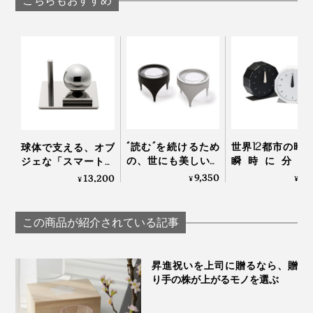
こちらもおすすめ
好きなものに囲まれる喜び、心地いい空間をつくりた
ル」｜KIT キット
CLOCK
い」
實松さんが、自身の気持ちを掘り下げていったら、毎
日、仕事道具をしまう「デスク収納」に行き着いたそう
です。
“読む”を続けるため
世界12都市の時
球体で支える、オブ
の、世にも美しいル
瞬時に分か
ジェな「スマートフ
ーペ｜TAKEDA
「World Clock
ォンスタンド」｜
9,350
7,
13,200
¥
¥
¥
DESIGN PROJECT タ
MASAFUMI ISHIKAWA
TAKEDA DESIGN
ケダデザインプロジ
.Design
PROJECT タケダデザ
ェクト
インプロジェクト
この商品が紹介されている記事
木材をえぐるように削ったところへ、フェルトをすき間
なく、均一に貼り込むことで、いかにキレイに仕上げて
いるか、職人の腕の見せ所です。
昇進祝いを上司に贈るなら、贈
り手の株が上がるモノを選ぶ