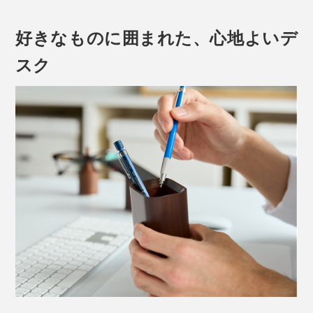
好きなものに囲まれた、心地よいデ
スク
『M.SCOOP（エム スコープ）』は、デスクも、気持ち
もととのう、大人の収納道具です。
日本の木工職人が削り出した、ひとつ、ひとつを並べる
と、木ならではの温かみが伝わってくる……。