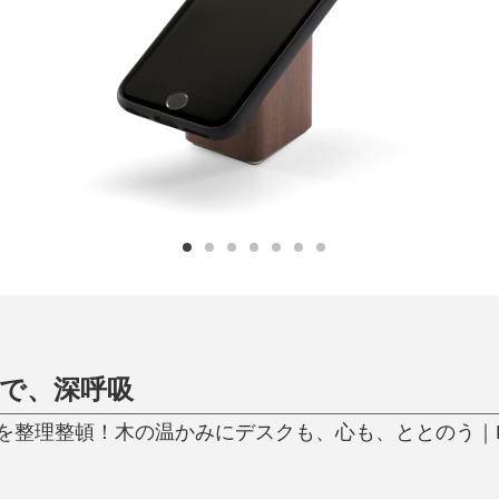
日用品
健康・美容
すべて
すべて
ひんやり今治タオル、生き返る〜
掃除・洗濯
肌・髪ケア
タオル
バスグッズ
スリッパ
ひんやりグッズ
防災用品
あったかグッズ
水筒
健康グッズ
日用品／その他
オーラルケア
”で、深呼吸
理整頓！木の温かみにデスクも、心も、ととのう｜M.SCOOP 