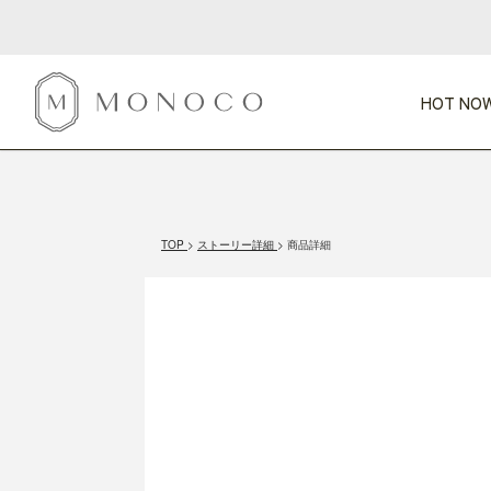
HOT NOW
新商品
CATEGORY
PRICE
SCENE
HOT NOW!
GIFTS
インテリア
1,000円未満
1,000円 
TOP
ストーリー詳細
商品詳細
今週のT
カテゴリから探す
価格から探す
シーンから探す
すべて
すべて
特別な贈りもの
家具
すべての
会話が弾む
収納
特集一
気のきく手土産
照明
毎日使ってね
インテリア雑貨
おまと
ベランダ・庭
アウト
インテリア／そ