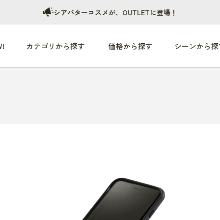
シアバターコスメが、OUTLETに登場！
!
カテゴリから探す
価格から探す
シーンから探
つめた〜い夏、どうぞ！
HEALTHY
家電
HOME
ファッション
- 3,000円
3,000円 - 5,000円
5,000円 - 10,000円
OP10
すべて
すべて
すべて
すべて
す
朝までぐっすり
リビング家電
居心地のいい空間
服
ひ
商品 (新着順)
本気で休む
キッチン家電
家事ルンルン
バッグ
ほ
覧
いつも清潔
美容・健康家電
食いしん坊クラブ
靴・靴下
や
じぶんメンテナンス
オーディオ家電
料理と団らん
レイングッズ
仕
め割引
おうちエクササイズ
ファッション／小物
レット
の他