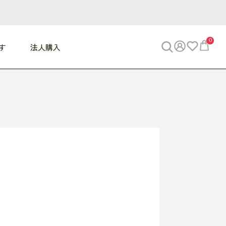
0
す
法人購入
WORK
ビジネス
ENJOY
寝具
10,000円 - 30,000円
30,000円以上
べて
すべて
すべて
すべて
らめきデスク
PC・スマホ関連
お出かけスパイス
敷き寝具
っと一息ふぅ
椅子・クッション
思い出トラベル
掛け寝具
っぱり清潔感
収納
外で過ごすって最高
パジャマ
事へGO
ビジネス／小物
好き・・にどっぷり
枕・小物