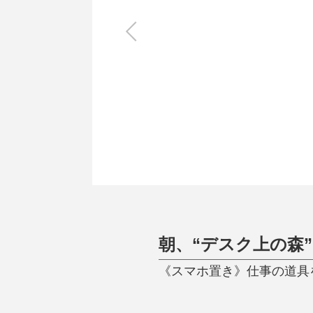
キッチン
すべて
調理家電
調理器具
食器
タオル・ふきん
キッチン雑貨
朝、“デスク上の森
《スマホ置き》仕事の道具を整