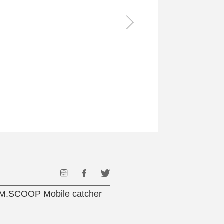
食料品
旅行・遊び
すべて
すべて
最後のひと口までキンキン
ドリンク
旅行
フード
アウトドア
旅行遊び／その他
Mobile catcher