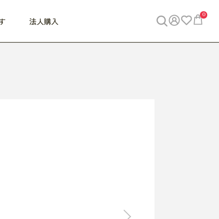
0
す
法人購入
WORK
ビジネス
ENJOY
寝具
10,000円 - 30,000円
30,000円以上
べて
すべて
すべて
すべて
らめきデスク
PC・スマホ関連
お出かけスパイス
敷き寝具
っと一息ふぅ
椅子・クッション
思い出トラベル
掛け寝具
っぱり清潔感
収納
外で過ごすって最高
パジャマ
事へGO
ビジネス／小物
好き・・にどっぷり
枕・小物
食料品
旅行・遊び
すべて
すべて