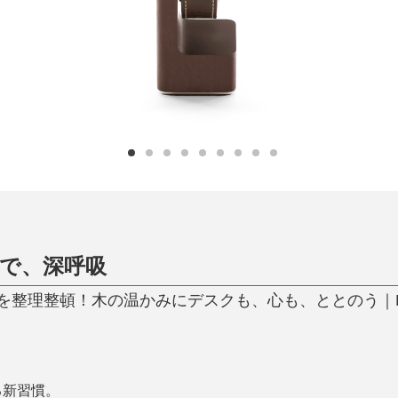
ひんやり今治タオル、生き返る〜
掃除・洗濯
肌・髪ケア
タオル
バスグッズ
スリッパ
ひんやりグッズ
防災用品
あったかグッズ
水筒
健康グッズ
日用品／その他
オーラルケア
”で、深呼吸
理整頓！木の温かみにデスクも、心も、ととのう｜M.SCOO
る新習慣。