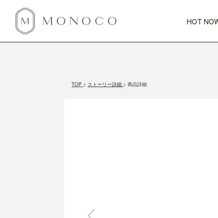
HOT NOW
新商品
CATEGORY
PRICE
SCENE
HOT NOW!
GIFTS
インテリア
1,000円未満
1,000円 
TOP
ストーリー詳細
商品詳細
今週のT
カテゴリから探す
価格から探す
シーンから探す
すべて
すべて
特別な贈りもの
家具
すべての
会話が弾む
収納
特集一
気のきく手土産
照明
毎日使ってね
インテリア雑貨
おまと
ベランダ・庭
アウト
インテリア／そ
キッチン
すべて