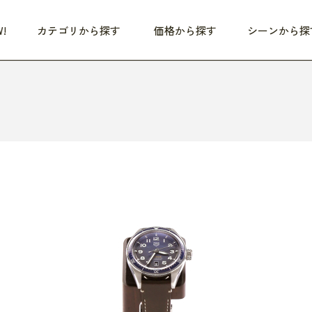
!
カテゴリから探す
価格から探す
シーンから探
つめた〜い夏、どうぞ！
HEALTHY
家電
HOME
ファッション
- 3,000円
3,000円 - 5,000円
5,000円 - 10,000円
OP10
すべて
すべて
すべて
すべて
す
朝までぐっすり
リビング家電
居心地のいい空間
服
ひ
商品 (新着順)
本気で休む
キッチン家電
家事ルンルン
バッグ
ほ
覧
いつも清潔
美容・健康家電
食いしん坊クラブ
靴・靴下
や
じぶんメンテナンス
オーディオ家電
料理と団らん
レイングッズ
仕
め割引
おうちエクササイズ
ファッション／小物
レット
の他
日用品
健康・美容
すべて
すべて