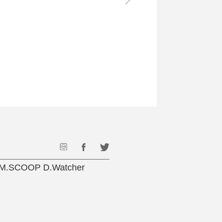
最後のひと口までキンキン
ドリンク
旅行
フード
アウトドア
旅行遊び／その他
P D.Watcher