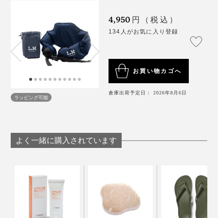
4,950
円（税込）
旅行好きなご両親へ、出張の多いパートナーや友人への
134人がお気に入り登録
贈り物にもぜひ。
お買い物カゴへ
倉庫出荷予定日： 2026年8月6日
ラッピング可能
パンパンに膨らませてPCワークした後、ちょっとリラ
よく一緒に購入されています
ックスしたい時などにプシューっと空気を抜いて微調整
できるとのころもお気に入りです。