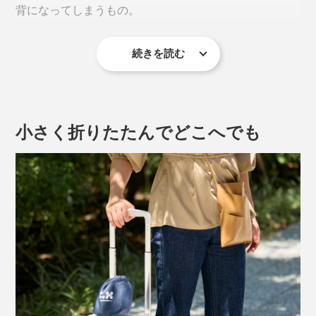
背になってしまうもの。
続きを読む
「腰エアクッション」は、背骨のカーブにフィットして
姿勢をシャキッと支えてくれるから、腰や背中の負担が
腰に装着したまま片手でちょうどいい硬さ、膨らみに調
和らいで、ふわっと軽く感じます。
整できちゃうというスグレモノです。
小さく折りたたんでどこへでも
1. 本品を腰に装着