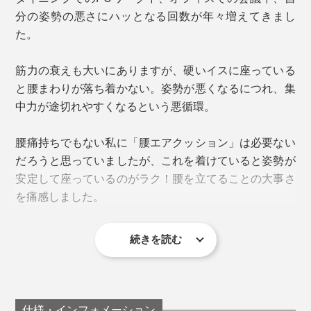
を和らげたい方は下の位置に。硬さや装着位置はお好み
分の姿勢の悪さにハッとなる回数が年々増えてきまし
3. バルブの中央を指で押すと空気が抜けるので、
でどうぞ。
た。
好みの硬さに微調整 ※使用時はバルプのキャプ
を閉めてください
イスに直接装着すれば、背もたれがクッション化！
筋力の衰えも大いにありますが、硬いイスに座っている
腰に負担がかかりやすい新幹線や飛行機、長距離バスで
と腰まわりが落ち着かない。姿勢が悪くなるにつれ、集
の移動時、長時間ドライブでも、荷物がかさばらず快
中力が途切れやすくなるという悪循環。
適。
腰痛持ちでもない私に「腰エアクッション」は必要ない
だろうと思っていましたが、これを着けていると姿勢が
安定して座っているのがラク！腰を立てることの大事さ
を痛感しました。
続きを読む
使用後は、膨らみ部分に圧力をかけながらバルブの中央
を押すとペチャンコにたためます。
仕様・インフォメーション