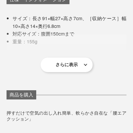
片手で空気の出し入れができちゃう手軽さはもちろん、
オフィスや会議室、ダイニングのイスを即席で快適にで
直接口を付けなくてもいいから衛生的。家族やパートナ
サイズ：長さ91×幅27×高さ7cm、［収納ケース］幅
きちゃいます。
ーとも気兼ねなく共用できるのも嬉しいポイントです。
10×高さ14×奥行6.8cm
対応サイズ：腹囲150cmまで
丸洗いのお手入れはできませんが、汚れたらかたく絞っ
重量：155g
た濡れタオルなどで表面を拭き取ってください。
材質：ポリエステル、ナイロン、TPU、PP
保証：1年間
これを装着していると、姿勢がシャキッとして集中スイ
さらに表示
※本品は医療機器ではなく、病気の診断、治療、予防を目的とするものでは
ッチが入る感覚になるのです。
ありません。
※先の鋭利なもの、火気や熱を発するものとの接触を避けてください。
腰まわりにクッションの膨らみがあることで、ちょっと
した肘置きにもなり、スマホ閲覧する時も快適。
商品を購入
なにより、エアクッションなのに空気の出し入れが指先
押すだけで空気の出し入れ簡単、軟らかさ自在な「腰エア
で完結するところがとてもいい！
クッション」