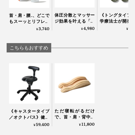
体圧分散とマッサー
《トングタイプ
首・肩・腰…、どこで
ジ効果を叶える「バ
学療法士が開発
もスーッとリフレッ
スタブクッション」
界600万人の足
シュする「バイタラ
4,980
5,
3,740
¥
¥
¥
｜Bath ReLuxin’
える「アーチサ
イズゲル」｜VENEX
トサンダル」
Archies
こちらもおすすめ
ただ寝転がるだけ
《キャスタータイプ
で、首・肩・背中・
／オクトパス》健康
腰のガチガチ筋肉が
医療アワード受賞
11,800
59,400
¥
¥
ほぐれていく「マッ
腰・姿勢・集中力
サージ指圧器」｜指