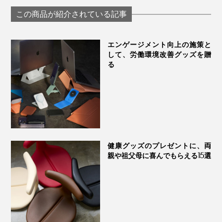
に、“座るだけラーニ
圧らくだ
ングチェアー”｜ayur-
この商品が紹介されている記事
chair アーユル・チェ
アー
エンゲージメント向上の施策と
して、労働環境改善グッズを贈
る
健康グッズのプレゼントに、両
親や祖父母に喜んでもらえる15選