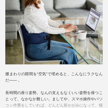
空気で膨らませるエアクッション式ですが、一般的な浮
き輪やネックピローのように口で膨らませる必要もあり
ません。
なんとポンプ部分を指でシュポシュポ押せば膨らみ、バ
ルブを押すと空気が抜けるという特許構造「3Dポンプ&
リリースシステム」を採用。
腰まわりの隙間を“空気”で埋めると、こんなにラクなん
だ—— 。
長時間の座り姿勢。なんの支えもなくいい姿勢を保つこ
とって、なかなか難しい。ましてや、スマホ操作やパソ
コン作業をしていれば、どんどん前かがみになって、猫