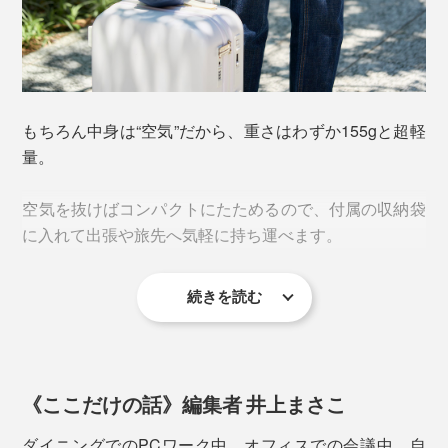
背骨が当たるクッション中央部は、中の空気が心地よく
腰まわりにフィットするようエアパックの形状が設計さ
れています。
もちろん中身は“空気”だから、重さはわずか155gと超軽
量。
2. バルブのキャップを開けてから、ポンプ部分を
指で繰り返し押して、空気を入れる
空気を抜けばコンパクトにたためるので、付属の収納袋
に入れて出張や旅先へ気軽に持ち運べます。
続きを読む
《ここだけの話》編集者 井上まさこ
背中をサポートしたい方は少し上に、尾てい骨への負担
ダイニングでのPCワーク中、オフィスでの会議中、自