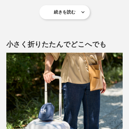
続きを読む
「腰エアクッション」は、背骨のカーブにフィットして
姿勢をシャキッと支えてくれるから、腰や背中の負担が
腰に装着したまま片手でちょうどいい硬さ、膨らみに調
和らいで、ふわっと軽く感じます。
整できちゃうというスグレモノです。
小さく折りたたんでどこへでも
1. 本品を腰に装着