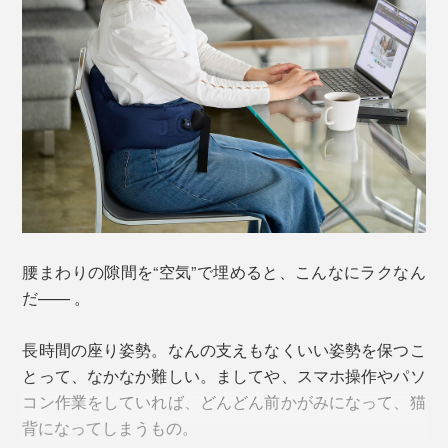
空気で膨らませるエアクッション式ですが、一般的な浮
き輪やネックピローのように口で膨らませる必要もあり
ません。
なんとポンプ部分を指でシュポシュポ押せば膨らみ、バ
ルブを押すと空気が抜けるという特許構造「3Dポンプ&
リリースシステム」を採用。
腰まわりの隙間を“空気”で埋めると、こんなにラクなん
だ—— 。
長時間の座り姿勢。なんの支えもなくいい姿勢を保つこ
とって、なかなか難しい。ましてや、スマホ操作やパソ
コン作業をしていれば、どんどん前かがみになって、猫
背になってしまうもの。