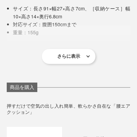
オフィスや会議室、ダイニングのイスを即席で快適にで
直接口を付けなくてもいいから衛生的。家族やパートナ
サイズ：長さ91×幅27×高さ7cm、［収納ケース］幅
きちゃいます。
ーとも気兼ねなく共用できるのも嬉しいポイントです。
10×高さ14×奥行6.8cm
対応サイズ：腹囲150cmまで
丸洗いのお手入れはできませんが、汚れたらかたく絞っ
重量：155g
た濡れタオルなどで表面を拭き取ってください。
材質：ポリエステル、ナイロン、TPU、PP
保証：1年間
これを装着していると、姿勢がシャキッとして集中スイ
さらに表示
※本品は医療機器ではなく、病気の診断、治療、予防を目的とするものでは
ッチが入る感覚になるのです。
ありません。
※先の鋭利なもの、火気や熱を発するものとの接触を避けてください。
腰まわりにクッションの膨らみがあることで、ちょっと
した肘置きにもなり、スマホ閲覧する時も快適。
商品を購入
なにより、エアクッションなのに空気の出し入れが指先
押すだけで空気の出し入れ簡単、軟らかさ自在な「腰エア
で完結するところがとてもいい！
クッション」