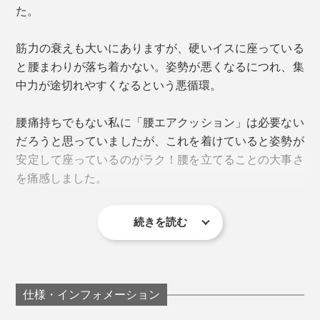
でどうぞ。
た。
好みの硬さに微調整 ※使用時はバルプのキャプ
を閉めてください
イスに直接装着すれば、背もたれがクッション化！
筋力の衰えも大いにありますが、硬いイスに座っている
腰に負担がかかりやすい新幹線や飛行機、長距離バスで
と腰まわりが落ち着かない。姿勢が悪くなるにつれ、集
の移動時、長時間ドライブでも、荷物がかさばらず快
中力が途切れやすくなるという悪循環。
適。
腰痛持ちでもない私に「腰エアクッション」は必要ない
だろうと思っていましたが、これを着けていると姿勢が
安定して座っているのがラク！腰を立てることの大事さ
を痛感しました。
続きを読む
使用後は、膨らみ部分に圧力をかけながらバルブの中央
を押すとペチャンコにたためます。
仕様・インフォメーション
片手で空気の出し入れができちゃう手軽さはもちろん、