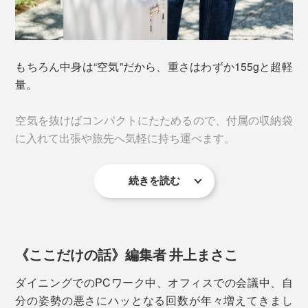
背骨が当たるクッション中央部は、中の空気が心地よく
腰まわりにフィットするようエアパックの形状が設計さ
れています。
もちろん中身は“空気”だから、重さはわずか155gと超軽
量。
2. バルブのキャップを開けてから、ポンプ部分を
指で繰り返し押して、空気を入れる
空気を抜けばコンパクトにたためるので、付属の収納袋
に入れて出張や旅先へ気軽に持ち運べます。
続きを読む
《ここだけの話》編集者 井上まさこ
背中をサポートしたい方は少し上に、尾てい骨への負担
ダイニングでのPCワーク中、オフィスでの会議中、自
を和らげたい方は下の位置に。硬さや装着位置はお好み
分の姿勢の悪さにハッとなる回数が年々増えてきまし
3. バルブの中央を指で押すと空気が抜けるので、