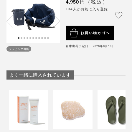
4,950
円（税込）
旅行好きなご両親へ、出張の多いパートナーや友人への
134人がお気に入り登録
贈り物にもぜひ。
お買い物カゴへ
倉庫出荷予定日： 2026年8月10日
ラッピング可能
パンパンに膨らませてPCワークした後、ちょっとリラ
よく一緒に購入されています
ックスしたい時などにプシューっと空気を抜いて微調整
できるとのころもお気に入りです。