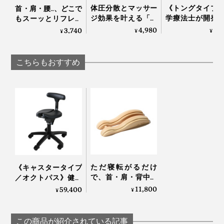
体圧分散とマッサー
《トングタイプ
首・肩・腰…、どこで
ジ効果を叶える「バ
学療法士が開発
もスーッとリフレッ
スタブクッション」
界600万人の足
シュする「バイタラ
4,980
5,
3,740
¥
¥
¥
｜Bath ReLuxin’
える「アーチサ
イズゲル」｜VENEX
トサンダル」
Archies
こちらもおすすめ
ただ寝転がるだけ
《キャスタータイプ
で、首・肩・背中・
／オクトパス》健康
腰のガチガチ筋肉が
医療アワード受賞
11,800
59,400
¥
¥
ほぐれていく「マッ
腰・姿勢・集中力
サージ指圧器」｜指
に、“座るだけラーニ
圧らくだ
ングチェアー”｜ayur-
この商品が紹介されている記事