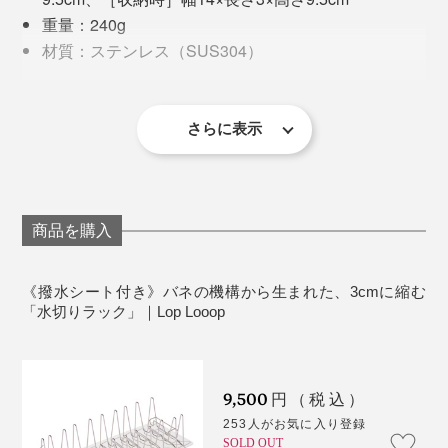
キッチンでのラック単品使いはちょっと滑りやすくなる
重量：240g
ため、「撥水シート付き」がおすすめです。
材質：ステンレス（SUS304）
ひと筆書き形状で引っかかりのない構造だからこそ、汚
製品保証：お届け日より90日間の保証つき
れも溜まりにくく洗いやすい。
※保証の対象は初期不良や通常のご利用で故障した場合のみなります。自然
損耗や経年劣化、誤ったご使用による破損などは保証の対象外となりま
さらに表示
す。
水切りラック界において、まったく新しいカタチが生ま
※ステンレス線材パーツを手作業の溶接で1点ずつ繋ぎ合わせ仕上げており
ます。
キッチンをスッキリ見せられるだけでなく、お手入れま
した。（※現在、特許出願中）
※線材の揃いのズレや浮き、全体長さの誤差が多少生じますのでご了承下さ
い。（各記載寸法はおおよその数値となります）
で簡単になるから、あなたの暮らしに心地よく馴染むは
【撥水シート】
ずです。
商品を購入
サイズ：幅17×長さ43×厚み0.1cm
重量：120g
材質：MSRゴム
《撥水シート付き》バネの機構から生まれた、3cmに縮む
「水切りラック」｜Lop Looop
【パッケージ】
サイズ：幅19×高さ4×奥行11cm
セット内容：水切りラック本体、撥水シート
9,500
円（税込）
253人がお気に入り登録
SOLD OUT