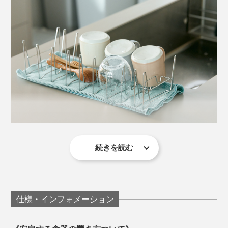
め、撥水シートまたはタオルなどを敷いてお使いくださ
ご縁あって、プロダクトデザインスタジオの「sugata
い。
mono studio」とタッグを組むことになり、自社ブラン
ドを立ち上げました。
本体にくるりと巻きつけて、スリット同士を引っ掛けれ
ば、収納時の汚れ防止ケースにも。
遊び心のあるブランド名は、「Loop（ループ）」とい
う言葉をバネ伸縮させ、縮んだ「Lop」と伸びた
「Looop」をつなげて『Lop Looop（ルプループ）』
に。
奥行きのある水切りカゴやラックをシンク内で洗浄する
のは、結構ムズカシイ。気づけば、見えにくい角や隙
間、裏側に汚れや水垢・カビが溜まっていてヒヤリ。
続きを読む
洗剤と並べて収納できる水切りラックなら、どんなキッ
そんな水切りラックの衛生面の心配だって、バネ機構が
チンでも迎え入れられそう。
解決します。
その発想に、ブラボーと言いたいです。
仕様・インフォメーション
キャンプやBBQなどのアウトドアレジャー、バザーや屋
外イベントなどの行事にも、気軽に持ち運べます。
いつも飲んでいるプロテインのシェーカーやペットボト