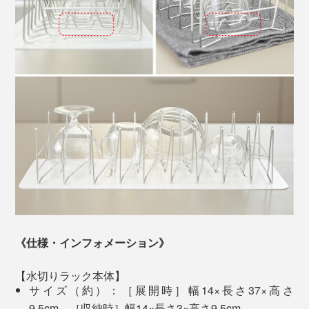
くれるところもお気に入り。
たとえば、大量の発送作業をしたい、書類の整理がした
い、郵便物やファイルを仕分けたい時など、簡易的な書
一見シンプルな構造に見えますが、じつは限界まで攻め
類ラックにもなってくれます。
た緻密な設計。
風通しのいい形状だから、屋外なら自然乾燥でもすぐに
それを、一本ずつ職人の手で線材の曲げ加工、熱処理、
乾かせて重宝します。
溶接、電解研磨仕上げを行っているのです。
新発想の水切り“バネ”を、ぜひあなたのキッチンでお試
閉じても、開いても、丸ごと食洗機にまで入れられて、
しください。
いつも清潔に使えます。
《仕様・インフォメーション》
【水切りラック本体】
サイズ（約）：［展開時］幅14×長さ37×高さ
9.5cm、［収納時］幅14×長さ3×高さ9.5cm