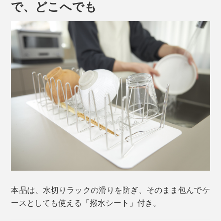
で、どこへでも
たとえば、食洗機で洗えないグラスや調理道具の手洗い
用に、“ときどき”必要になる水切りスペース。カウンタ
ーが狭くて、ラックを置きっぱなしにできないキッチン
で。
『Lop Looop』なら、普段はスポンジホルダーや引き出
金属の線材をフォーミング加工（曲げ加工）し、それを
しの隙間で大人しく待っていてくれて、使いたい時だけ
熱処理することにより伸縮機能が生まれるバネ。
ビヨ〜ンと広げられて便利！
その歴史を辿れば、ネアンデルタール人が動物を捕獲す
助けてほしい時だけ来てくれる、影のヒーローのような
るために木の弾性を利用してつくった「罠」にまで遡り
存在です。
ます。
力を受けて一時的に変形する物体が、力を取り除かれる
と元に戻ろうとする性質「弾性」。時を経て、その性質
本品は、水切りラックの滑りを防ぎ、そのまま包んでケ
は弓や鉄砲にも応用されるように。
ースとしても使える「撥水シート」付き。