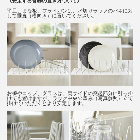
《安定する食器の置き方ついて》
ル、ステンレスボトルの水切り＆自然乾燥時にも重宝し
わずか240g（シート込みで360g）と超軽量＆コンパク
平皿、まな板、フライパンは、水切りラックのバネに対
ていました。
して垂直（横向き）に置いてください。
ギフトにも贈りやすい、オシャレなパッケージ入り
ト設計なので、上着のポケットや荷物の隙間にもすっぽ
り。
水切りラックに使われている線材は、自動車部品の特殊
バネと同じ、高耐久ステンレス「SUS304-WPB」。
サビにくく丈夫な素材だから水回りにもとことん強く、
毎日ガシガシ使えます。
縮ませながら洗える『Lop Looop』は、調理道具を洗う
延長で、洗い物の最後に、洗剤をつけたスポンジでゴシ
ゴシ。
お椀やコップ、グラスは、両サイドの突起部分に引っ掛
けても置けますが、ラック中央の凹み（写真参照）立て
バネの柔軟性によって、岩場や木の上など、ゴツゴツし
掛けていただくとより安定します。
伸縮するから、ジャブジャブ水洗いも楽々。
た場所でもフィットするため、じつはアウトドアシーン
でも大活躍！
使わない時は、いろんな場面でピンチヒッターになって