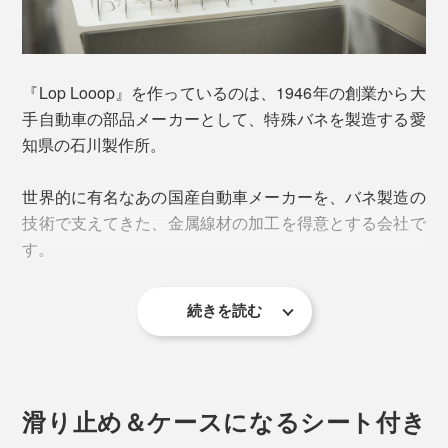
長年に渡って、大手自動車メーカーの「特殊バネ」を手
がけてきた、金属線材のフォーミング加工（曲げ加工）
技術から生まれたアイデアです。
『Lop Looop』を作っているのは、1946年の創業から大
手自動車の部品メーカーとして、特殊バネを製造する愛
自動車のパーツにもなるほど丈夫なステンレス線材なの
知県の石川製作所。
に、少ない力でサッと縮められ、カチッと引っ掛けるだ
けで、薄さ3cmに瞬間コンパクト化！
世界的に有名なあの国産自動車メーカーを、バネ製造の
技術で支えてきた、金属線材の加工を得意とする会社で
す。
続きを読む
滑り止め＆ケースになるシート付き