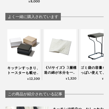
に縮む「水切りラッ
8,000
¥
ク」｜Lop Looop
よく一緒に購入されています
《Mサイズ》3層構
ゴミ袋の容量を
キッチンすっきり、
造の綿が水分を一発
っぱい使えて、
トースターも載せら
で“掴む”！吸水・速
ラクラク！磁石
れる「ブレッドドロ
1,320
5,
12,100
¥
¥
¥
乾性に優れた、毛羽
っつくスチール
ワー」｜UtaUブレッ
がつかない「キッチ
スライド式ゴミ
ドドロワー
ンふきん」| YARN
タンド
この商品が紹介されている記事
HOME
キッチンで役立つ、おしゃれな