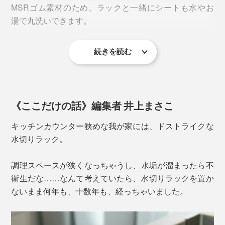
やがてレオナルド・ダ・ヴィンチの力学的研究から、ガ
MSRゴム素材のため、ラックと一緒にシートも水やお
リレオ、ニュートン、フックらによって法則が確立さ
湯で丸洗いできます。
れ、現代ではあらゆるものを動かす力に。
続きを読む
「ばね屋」だからこそ作れる、唯一無二の自社製品をつ
くりたい——。
《ここだけの話》編集者 井上まさこ
キッチンカウンター狭めな我が家には、ドストライクな
広げた時のサイズは、幅14×奥行き37cm。一般的なシン
水切りラック。
クの奥行きと同等の長さで、狭いスペースにも置ける絶
妙なサイズ感です。
調理スペースが狭くなっちゃうし、水垢が溜まったら不
衛生だな……なんて考えていたら、水切りラックを置か
ないまま何年も、十数年も、経っちゃいました。
ラック本体はバネ特有の伸縮性により、濡れたキッチン
カウンターにそのまま置くと滑ってしまうこともあるた