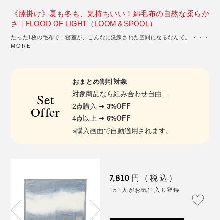
《膝掛け》夏も冬も、気持ちいい！綿毛布の自然な柔らか
さ｜FLOOD OF LIGHT（LOOM＆SPOOL）
たった1枚の毛布で、寝室が、こんなに洗練された空間になるなんて。 ・・・
MORE
おまとめ割引対象
対象商品
なら組み合わせ自由！
Set
2点購入 ➔
3%OFF
Offer
4点以上 ➔
6%OFF
※購入画面で自動適用されます。
7,810
円（税込）
151人がお気に入り登録