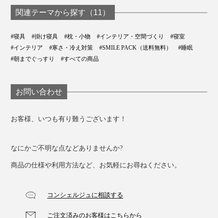
関連テーマから探す（11）
#寝具
#掛け寝具
#枕・小物
#インテリア・空間づくり
#寝室
#インテリア
#寒さ・冷え対策
#SMILE PACK（送料無料）
#睡眠
#朝までぐっすり
#すべての商品
お問い合わせ
お客様、いつも有り難うございます！
なにかご不明な点などありませんか?
商品の仕様や利用方法など、お気軽にお尋ねください。
コンシェルジュに相談する
ご注文済みのお客様はこちらから