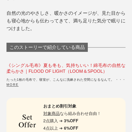
自然の光のやさしさ、暖かさのイメージが、見た目から
も寝心地からも伝わってきて、満ち足りた気分で眠りに
つけました。
このストーリーで紹介している商品
《シングル毛布》夏も冬も、気持ちいい！綿毛布の自然な
柔らかさ｜FLOOD OF LIGHT（LOOM＆SPOOL）
たった1枚の毛布で、寝室が、こんなに洗練された空間になるなんて。 ・・・
MORE
おまとめ割引対象
対象商品
なら組み合わせ自由！
Set
2点購入 ➔
3%OFF
Offer
4点以上 ➔
6%OFF