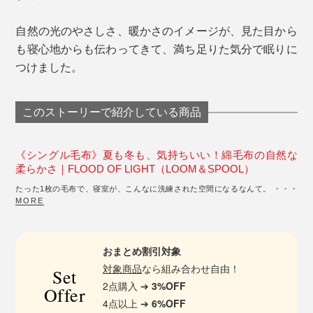
自然の光のやさしさ、暖かさのイメージが、見た目から
も寝心地からも伝わってきて、満ち足りた気分で眠りに
つけました。
このストーリーで紹介している商品
《シングル毛布》夏も冬も、気持ちいい！綿毛布の自然な
柔らかさ｜FLOOD OF LIGHT（LOOM＆SPOOL）
たった1枚の毛布で、寝室が、こんなに洗練された空間になるなんて。 ・・・
MORE
おまとめ割引対象
対象商品
なら組み合わせ自由！
Set
2点購入 ➔
3%OFF
Offer
4点以上 ➔
6%OFF