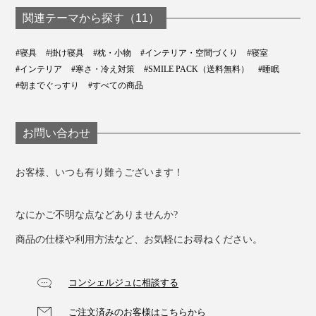
関連テーマから探す（11）
#寝具
#掛け寝具
#枕・小物
#インテリア・空間づくり
#寝室
#インテリア
#寒さ・冷え対策
#SMILE PACK（送料無料）
#睡眠
#朝までぐっすり
#すべての商品
お問い合わせ
お客様、いつも有り難うございます！
なにかご不明な点などありませんか?
商品の仕様や利用方法など、お気軽にお尋ねください。
コンシェルジュに相談する
ご注文済みのお客様はこちらから