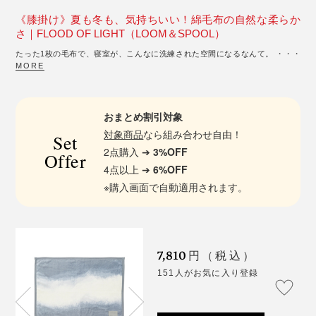
《膝掛け》夏も冬も、気持ちいい！綿毛布の自然な柔らか
さ｜FLOOD OF LIGHT（LOOM＆SPOOL）
たった1枚の毛布で、寝室が、こんなに洗練された空間になるなんて。 ・・・
MORE
おまとめ割引対象
対象商品
なら組み合わせ自由！
Set
2点購入 ➔
3%OFF
Offer
4点以上 ➔
6%OFF
※購入画面で自動適用されます。
7,810
円（税込）
151人がお気に入り登録