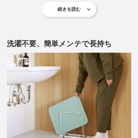
続きを読む
『Lava Stone ser.』のバスマットは、その珪藻土を吸水
量、乾燥性などほとんどの項目で上回る高機能。
『Lava Stone ser.』と珪藻土の性能比較
洗濯不要、簡単メンテで長持ち
吸水性の高いバスマットといえば「珪藻土」が思い浮か
びますが、アスベスト問題をきっかけに、次なる新素材
開発がスタート。
長年に渡り、珪藻土バスマットの生産実績を持つメーカ
ーが、それまでのノウハウを活かし、バスマットに欠か
せない吸水力・乾燥性・強度を、溶岩石で実現しまし
た。
見た目や感触は、石というよりも「目の詰まった堅い