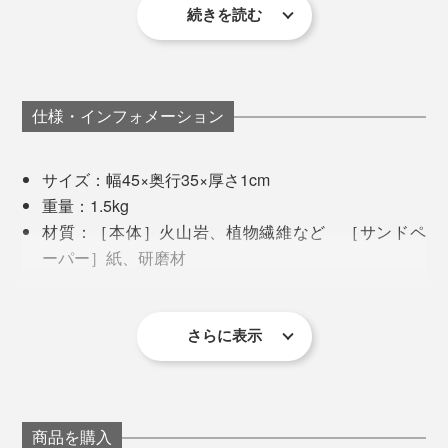
別売りのバスマットスタンドには、Lサイズ、コンパクトサイズともに立てかけ
続きを読む
OK。写真は、奥がLサイズ／ホワイト、手前がコンパクトサイズ／グレー
冷たさは、濡れた肌が冷たい空気に触れることで感じる
んだなと再認識しました。
あとは１ヶ月１,２回、付属のサンドペーパーで軽くこ
菌数減少率は、試料体を高圧蒸気滅菌後に室温で乾燥させたものを試験片とし、
するだけ。目立つ汚れだけでなく、全体をまんべんなく
家族がお風呂を使った直後でも、あのジメッとした気持
試験片を滅菌済みストマッカー袋に入れ、1/20NB培地にて105/mLに調整した 試
仕様・インフォメーション
こすります。
験菌液を0.4ml滴下し静置、24時間後に生理食塩水50mlで洗い出しを行い、混釈平
ち悪さがないのがうれしい。いつでも一番風呂の気分で
板培養法にて培養後の コロニー数を測定。その他酢酸臭・アンモニア臭・イソ吉
す。
草酸臭は、テドラーバッグ内に試験体を入れ、濃度30ppmに調整した悪臭成分(酢
目には見えなくても、表面には汚れが吸着しているも
サイズ：幅45×奥行35×厚さ1cm
酸)ガス、濃度100ppmに調整した悪臭成分(アンモニア)ガス、濃20ppmに調整した
悪臭成分(イソ吉草酸)ガスを、それぞれ のテドラーバッグ内に10L入れ、 試験開
の。目づまりしないように定期的に落とすことが、吸水
写真左から、グリーン、ホワイト、グレー
重量：1.5kg
始6分後の悪臭成分濃度を検知管にて測定。
性を保つポイントです。
材質：［本体］火山岩、植物繊維など ［サンドペ
脱衣所のサイズやインテリアによって、お好みの１枚を
ーパー］紙、研磨材
上グラフの「酢酸臭」は足の裏の酸っぱいような臭い、
チョイスしてください。
付属のサンドペーパーを使い切ったら、100円ショップ
付属品：サンドペーパー
「アンモニア臭」はツンとくる尿の臭い、「イソ吉草酸
やホームセンターで市販されているものを使用してくだ
原産国：中国
臭」は足や汗の臭い。いずれも珪藻土より減少していま
さい。目の細かさが＃320や＃400のものが適していま
さらに表示
す。
＜使用上の注意＞
す。
本来の目的以外での使用は控えてください。事故や
もちろんアスベストが混入していないことも検査済みな
破損の原因となります。
ので、安心して使えます。
特性上、表面にかけや微量な粉が出てきますが、成
商品を購入
分から自然に出てくるものであるため、品質上問題