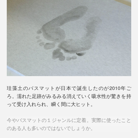
この多孔質構造に目をつけ、バスマットに応用したのが
『Lava Stone ser.』。
溶岩石をパウダー状にし、パルプなどの植物繊維をブレ
ンドして泥水状に。それを板状に伸ばして、1日かけて
珪藻土のバスマットが日本で誕生したのが2010年ご
乾燥させています。
ろ。濡れた足跡がみるみる消えていく吸水性が驚きを持
って受け入れられ、瞬く間に大ヒット。
今やバスマットの１ジャンルに定着。実際に使ったこと
のある人も多いのではないでしょうか。