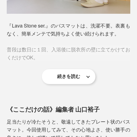
木」という感じ。よほどの衝撃を加えなければ、割れる
吸水量は、試験体を25度の水に1分間浸漬。水から取り出し、1分間自然乾燥させ
ことはなさそうです。
た後、浸漬前後の重量差より吸水量を算出。乾燥性は、試験体に常温の水道水
5mLを滴下し、8時間後の重量を測定。滴下した水道水重量5gから減少した重量を
算出。
『Lava Stone ser.』のバスマットは、洗濯不要。表裏も
なく、簡単メンテで気持ちよく使い続けられます。
実際にびしょ濡れの足でバスマットに乗ってみると、足
裏にバスマットが吸い付いて、水分がもぎ取られるよう
普段は数日に１回、入浴後に脱衣所の壁に立てかけてお
な感覚。
くだけでOK。
足跡に触れても、瞬時にさらさら。1分くらいで足跡も
続きを読む
消えてしまいます。
珪藻土には抗菌・消臭効果があり、住居の壁にも使われ
ますが、本品はそれ以上。無数の穴が菌やニオイの元を
吸着して、湿気の多い環境でも清潔を保ちます。
《ここだけの話》編集者 山口裕子
サイズは、ファミリー向けの「Lサイズ」と１,2人暮ら
足当たりが冷たそうと、敬遠してきたプレート状のバス
し向けの「コンパクトサイズ（本品）」の2種類。
マット。今回使用してみて、その心地よさ、使い勝手の