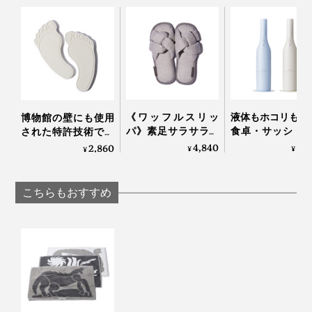
硬さのある平らな場所でご使用ください。マットに
反りや割れの原因になります。
圧力を加えたり、柔らかい場所やクッション性の高
い場所で使用すると割れの原因になります。
界面活性剤を含む洗剤を避ける
目づまりの原因になりますので、界面活性剤を含む
目づまりの原因になります。
洗剤などのご使用はしないでください。
珪藻土のバスマットを使っているスタッフにも使い比べ
吸水力が落ちた場合は紙やすりなどで表面を薄く削
てもらったところ、評判は上々。
《ワッフルスリッ
液体もホコリもO
博物館の壁にも使用
ると回復します。
パ》素足サラサラ、
食卓・サッシ・
された特許技術で、
色のついた水分を吸収した場合はシミとして残る場
ホテルのタオルに包
ささっとキレイ
吸湿＆脱臭しながら
4,840
8,
2,860
¥
¥
¥
「珪藻土のバスマットもよく吸水するとは思っていたけ
合があります。
まれるような「播州
きる「コードレス
湿度60％をキープす
れど、これは水滴がしみこむ速度がぜんぜん違う。本当
織スリッパ」｜
ェット＆ドライ 
る「シューズケア」
LOOM&SPOOL
ーナー」｜récolte
にあっという間！」（スタッフT）
｜SHOES VITAMIN
こちらもおすすめ
「私が今使っているものは、足を乗せた時にちょっとす
べってヒヤリとする時があるんですが、これはまったく
すべらなくて安定感がありますね」（スタッフN）
水滴がしたたるほど濡れてしまった場合は、あらかた水
分が抜けるまで水平に置いたままにして、そのあと立て