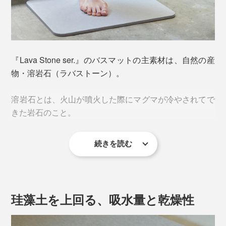
『Lava Stone ser.』のバスマットの主素材は、自然の産
物・溶岩石（ラバストーン）。
溶岩石とは、火山が噴火した際にマグマが冷やされてで
きた岩石のこと。
続きを読む
顕微鏡でのぞくとスポンジのよう。圧力の減少で水分な
どが蒸発し、無数の穴が存在する多孔質の素材です。
珪藻土を上回る、吸水量と乾燥性