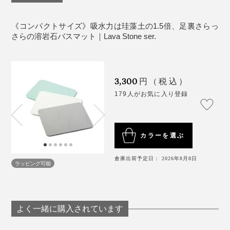
はありません。
裏面に加工は施していないため、床に傷がつく場合
《コンパクトサイズ》吸水力は珪藻土の1.5倍、足裏さらっ
そして何と言ってもお手入れのラクさ！
さらの溶岩石バスマット｜Lava Stone ser.
があります。
製造上、ごくわずかに反りのでる場合があります。
マットを洗うために、もう１回洗濯機をまわす必要がな
床下収納などの上でのご使用は避けてください。
い。使ったあとに立てかけてておけば、ホコリが積もる
直接お湯・水のかかる場所や、浴室内に持ち込んで
3,300
円（税込）
こともない。週末に天気が悪くて洗濯できなくてもニオ
使用しないでください。
179人がお気に入り登録
イが気にならない！
長時間お湯や水に浸したり、大量にお湯・水を掛け
たりしないでください。老化、破損の原因になりま
す。
家族の人数や使う頻度にもよりますが、たったこれだけ
カラーを選ぶ
数回使用ごとに陰干ししてください。天日干しや暖
のお手入れで、数年は大丈夫です。
房機での乾燥はしないでください。反りや割れの原
倉庫出荷予定日： 2026年8月8日
ラッピング可能
因になります。
気をつけたいのは３つ。
床暖房の入っている場所での使用は避けてくださ
直接お湯・水がかかる場所を避ける
い。
大量の水を含むと、劣化・破損の原因になります。
よく一緒に購入されています
ご使用後はよく乾燥させてからマットを立てた状態
で保管してください。
天日干し、暖房機での乾燥、床暖房を避ける