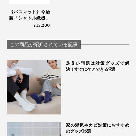
かけるようにしてください。すぐに立てかけるとマット
が反ってしまいます。
《バスマット》今治
製「シャトル織機」
でゆっくり織った、
ペットや子どもがうっかりバスマットの上で粗相をして
13,200
¥
アートなバスマット
しまっても、すぐに洗い流して乾燥すればOK。時間が
｜SHUTTLE 1963
たってしまった場合は、すぐに染み込まない泡タイプの
この商品が紹介されている記事
漂白剤をかけ、すぐに水で洗い流してください。表面上
の除菌・消臭ができます。
足臭い問題は対策グッズで解
決！すぐにケアできる9選
髪の毛やホコリがからまることもなく、洗濯の手間も省
けて、マットがずれたりヨレたりするストレスも解消。
これは相当コスパが高いと思います！
デザインもシンプルで、どんなインテリアにもなじむ感
じ。新築や引っ越し祝いのプレゼントにも喜ばれそうで
す。
家の湿気やカビ対策におすすめ
のグッズ15選