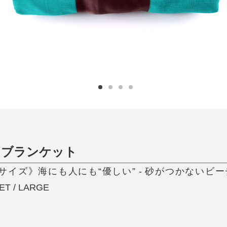
ひんやり今治タオル、生き返る〜
掃除・洗濯
肌・髪ケア
タオル
バスグッズ
スリッパ
ひんやりグッズ
防災用品
あったかグッズ
水筒
健康グッズ
日用品／その他
オーラルケア
チブランケット
ズ》海にも人にも“優しい” - 砂がつかないビーチブ
ET / LARGE