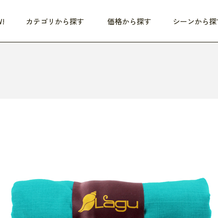
!
カテゴリから探す
価格から探す
シーンから探
つめた〜い夏、どうぞ！
HEALTHY
家電
HOME
ファッション
- 3,000円
3,000円 - 5,000円
5,000円 - 10,000円
OP10
すべて
すべて
すべて
すべて
す
朝までぐっすり
リビング家電
居心地のいい空間
服
ひ
商品 (新着順)
本気で休む
キッチン家電
家事ルンルン
バッグ
ほ
覧
いつも清潔
美容・健康家電
食いしん坊クラブ
靴・靴下
や
じぶんメンテナンス
オーディオ家電
料理と団らん
レイングッズ
仕
め割引
おうちエクササイズ
ファッション／小物
レット
の他
日用品
健康・美容
すべて
すべて