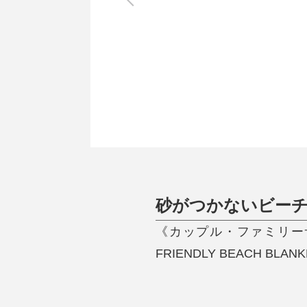
調理家電
調理器具
食器
タオル・ふきん
キッチン雑貨
砂がつかないビー
《カップル・ファミリーサイ
FRIENDLY BEACH BLANK