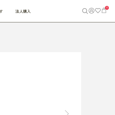
0
す
法人購入
WORK
ビジネス
ENJOY
寝具
10,000円 - 30,000円
30,000円以上
べて
すべて
すべて
すべて
らめきデスク
PC・スマホ関連
お出かけスパイス
敷き寝具
っと一息ふぅ
椅子・クッション
思い出トラベル
掛け寝具
っぱり清潔感
収納
外で過ごすって最高
パジャマ
事へGO
ビジネス／小物
好き・・にどっぷり
枕・小物
食料品
旅行・遊び
すべて
すべて