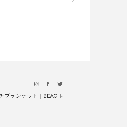
最後のひと口までキンキン
ドリンク
旅行
フード
アウトドア
旅行遊び／その他
ランケット | BEACH-