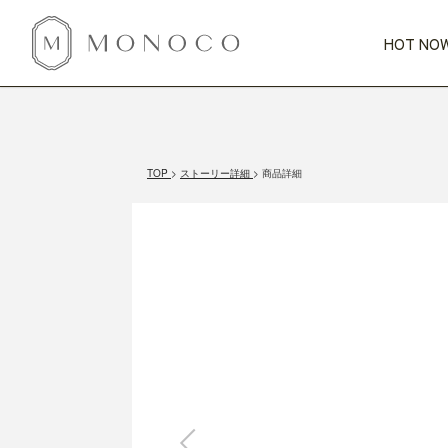
HOT NOW
新商品
CATEGORY
PRICE
SCENE
HOT NOW!
GIFTS
インテリア
1,000円未満
1,000円 
TOP
ストーリー詳細
商品詳細
今週のT
カテゴリから探す
価格から探す
シーンから探す
すべて
すべて
特別な贈りもの
家具
すべての
会話が弾む
収納
特集一
気のきく手土産
照明
毎日使ってね
インテリア雑貨
おまと
ベランダ・庭
アウト
インテリア／そ
キッチン
すべて