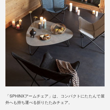
でラクに預けられる包容力。
美しい見た目と触り心地だけでなく、屋外使用にも耐え
うる機能性を兼ね備えています。
野外耐久性に優れたSunbrella®生地は、紫外線や雨、海
水、潮風などの自然環境にも強く、色あせやカビが発生
しにくいのが特徴です。
座面左右の角には、膝を掛けたり、足を乗せたり……ひ
とりひとりの体型によって、心地いいフォームはそれぞ
「SPHINXアームチェア」は、コンパクトにたたんで屋
れ。
外へも持ち運べる折りたたみチェア。