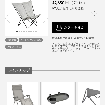
47,850
円（税込）
身長150cmの小柄体型な私のベスト姿勢は「あぐら」。
97人がお気に入り登録
3. 内側のマジックテープで固定する
カラーを選ぶ
倉庫出荷予定日： 2026年8月13日頃
送料無料
ラッピング不可商品
＊こちらの商品はブランドからの直送と
なりますので、実際の配送は予定日を前
ブランド直送
後する場合がございます。予めご了承の
上ご注文ください。
ラインナップ
座面の両端が、ちょうど膝を置ける広さで、スポッとは
まる感じが妙に落ち着く。
背もたれに肘を預けられるから、スマホ操作や雑誌も読