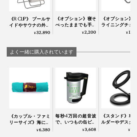
みやすい。
4. シート座面部分の角も同様にフレームに引っ掛けて完
成！
《オプション》寝そ
《オプション》
《R CLIP》 プールサ
テレビを観る時は、オットマンなどを置いて、足を預け
べったままでも手が
ライニングチェ
イドやサウナの外気
た方がラクチンです。
届く、『Lafuma』の
座ったまま手が
浴にも！宇宙飛行士
2,200
15,
32,890
¥
¥
¥
リクライニングチェ
三角形の「サイ
の寝姿勢から生まれ
ア専用「ドリンクホ
ーブル」｜Lafuma
た「バカンスチェ
高級ソファのような質感なのに水を弾くから、うっかり
ルダー」｜Lafuma
ア」｜Lafuma
よく一緒に購入されています
飲み物をこぼしちゃってもすぐに拭き取れるところも気
に入ってます。
スペースに余裕がある方、連続ドラマを長時間かけてイ
ッキ見したい派は、背もたれの角度や姿勢を変えられる
リクライニングチェア
の方をどうぞ！
フレームを持ち運ぶ際は、付属のフックを装着すればき
毎秒4万回の超音波
《スタンド》車
《カップル・ファミ
ゅっとコンパクトに。女性が片手でカンタンに持ち運べ
で、いつもの缶ビー
ルダーやデスク
リーサイズ》海にも
ルからクリーミーな
ンドに安定感バ
人にも“優しい” - 砂が
3,608
3,
6,380
る軽さです。
¥
¥
¥
感動泡｜トロ泡サー
ン！MagSafe対
つかないビーチブラ