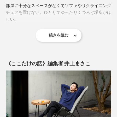
いろんな姿勢をとるうちにベストポジションが見つかる
部屋に十分なスペースがなくてソファやリクライニング
はずです。
チェアを置けない。ひとりでゆったりくつろぐ場所がほ
しい。
さらに、フッ素による撥水加工が施されているため、多
少濡れてもすぐに拭き取れてすぐ乾き、汚れもつきにく
続きを読む
そんな方にも気軽に迎え入れていただけます。
いという頼もしさ。
使わない時は、シートを外してフレームを畳めばコンパ
万が一汚れてしまっても、水を含ませた布でふき取る
クトに収納も可能です。
か、水で薄めた中性洗剤を使って手洗いもOKだから、
《ここだけの話》編集者 井上まさこ
お手入れも手軽です。
お手持ちのオットマンと組み合わせれば、快適さも一層
増しますよ。