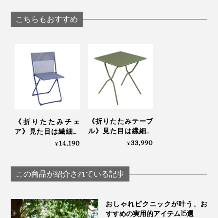
バー
強い磁力でカン
ンケット | BEACH-
設置できる「折
FRIENDLY BEACH
こちらもおすすめ
たみ式スマホス
BLANKET / LARGE
ド」｜MaGdget
写真は、リクライニングチェア「
RSX CLIP AirComfort
」
普段はリビングを定位置にして、夕涼みしたい時だけベ
ランダへ。休日はお庭やバルコニー、車に積んでキャン
《折りたたみテーブ
《折りたたみチェ
プ場へ。
ル》見た目は繊細な
ア》見た目は繊細な
のに、水や紫外線に
のに、水や紫外線に
33,990
14,190
¥
¥
強い「バルコニーテ
強い「バルコニーチ
ーブル」｜Lafuma
ェア」｜Lafuma
この商品が紹介されている記事
おしゃれピクニックが叶う、お
すすめの実用的アイテム15選