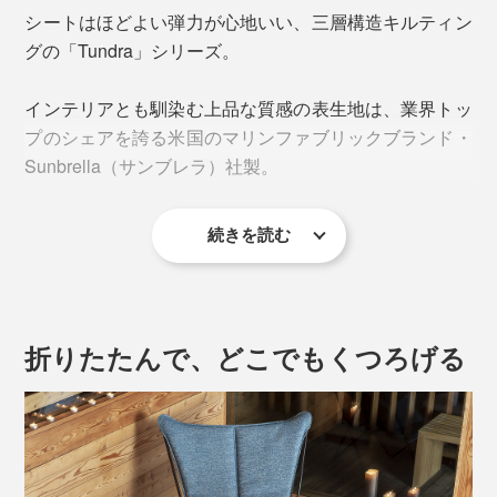
シートはほどよい弾力が心地いい、三層構造キルティン
グの「Tundra」シリーズ。
インテリアとも馴染む上品な質感の表生地は、業界トッ
プのシェアを誇る米国のマリンファブリックブランド・
Sunbrella（サンブレラ）社製。
続きを読む
“無重力”な寝心地の
リクライニングチェア
で、世界中に
熱烈なファンを生んだ『Lafuma』。
フランスの老舗アウトドアファニチャーブランドがつく
折りたたんで、どこでもくつろげる
る折りたたみ式「SPHINXアームチェア」は、くつろぎ
の質が違います。
本を読む、スマホを操作する際に、ちょうど肘を掛けら
れる背もたれの広さ。左右どちらかへ身を傾ければ頭ま