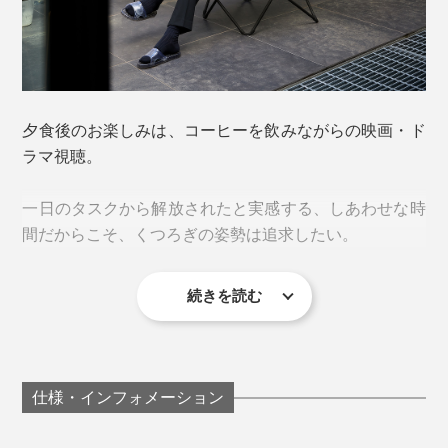
夕食後のお楽しみは、コーヒーを飲みながらの映画・ド
ラマ視聴。
しなやかな中材には、通気性・透湿性に優れたポリエス
組み立ては、至ってシンプル。
テル製パッドを採用しており、汗ばむ季節も快適です。
一日のタスクから解放されたと実感する、しあわせな時
間だからこそ、くつろぎの姿勢は追求したい。
1. フレームを広げる
続きを読む
いいソファを買いたいけど、スペースの問題でここ何年
も“検討中”状態。
『Lafuma』の
リクライニングチェア
を置きたかったけ
仕様・インフォメーション
れど、どうやらそのスペースもない……。