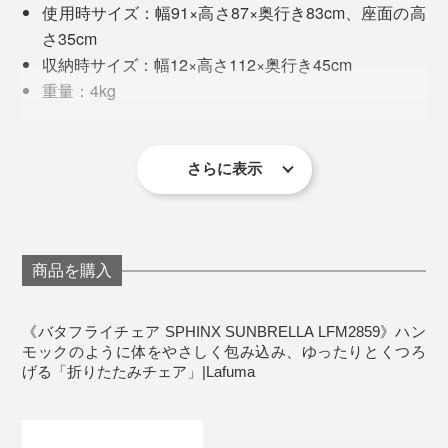
使用時サイズ：幅91×高さ87×奥行き83cm、座面の高
「SPHINXアームチェア」は、そんなわが家のサイズ感
さ35cm
にぴったりでした。
収納時サイズ：幅12×高さ112×奥行き45cm
重量：4kg
材質：［フレーム］高張力鋼（HLEスチール）、
2. 背もたれ部分から、シートの角をフレームに引っ掛け
［シート］ポリエステル（キルティング：Textile
る
Tundra Sunbrella）、［ジョイント］エラストマー
さらに表示
生産国：フランス
製品保証期間：お買い上げより5年間（フレームの
み）
商品を購入
《バタフライチェア SPHINX SUNBRELLA LFM2859》ハン
モックのように体をやさしく包み込み、ゆったりとくつろ
げる「折りたたみチェア」|Lafuma
折りたたみチェアだから快適度合いも落ちるものと思い
きや、ハンモックのような包まれ具合が心地いい！