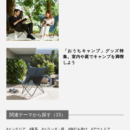
フレームは、リクライニングチェアと同様の高張力鋼を
「おうちキャンプ」グッズ特
用い、ポリエステル100％の粉体塗料で塗装し、耐久
集。室内や庭でキャンプを満喫
性・耐食性に優れた骨組に。
しよう
しなやかなエストラマー素材（ゴム）による特許構造の
ジョイント部分により、フローリングを傷つけず、座っ
た時の安定感も抜群です。
関連テーマから探す（15）
#インテリア
#家具
#ベランダ・庭
#旅行＆遊び
#アウトドア