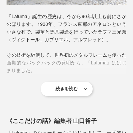
シートとフレームは同色で、仏ブランドならではのおし
よくあるキャンプ椅子のように、腰が落ち込むこともな
ゃれなニュアンスカラー。ベランダやバルコニーがリゾ
く、立ち座りがラク。ダイニングテーブルとも高さがほ
『Lafuma』誕生の歴史は、今から90年以上も前にさか
ートホテルのテラスに空間に生まれ変わります。
ぼ合うので、来客用のサブチェアとしても活躍します。
のぼります。 1930年、フランス東部のアネロンという
アウトドア用の低すぎるチェアが使いにくいという人に
小さな村で、製革と馬具製造を行っていたラフマ三兄弟
もおすすめ。
（ヴィクトール、ガブリエル、アルフレッド）。
重量は約3kg。女性でも片手で持ち運べて、金属感も控
その技術を駆使して、世界初のメタルフレームを使った
えめだから、“外に持ち出せるインテリア”としてどこへ
画期的なバックパックの発明から、『Lafuma』ははじ
でも。もちろんキャンプ場でも活躍します。
まりました。
続きを読む
《ここだけの話》編集者 山口裕子
『Lafuma』のショールームにおじゃまして、一番驚い