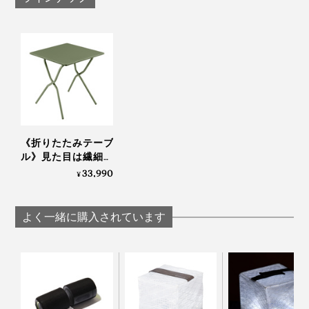
ウを持つ1500の企業にのみ授与。
その証として、構造部には5年間もの保証付き。技術と
構造に自信があるからこその保証です。 家の中でも、
ベランダでも。『Lafuma』の「バルコニーテーブル＆
チェア」で、“何もしない時間”を、ちゃんと楽しんでく
ださい。
《折りたたみテーブ
ル》見た目は繊細な
のに、水や紫外線に
33,990
¥
強い「バルコニーテ
ーブル」｜Lafuma
よく一緒に購入されています