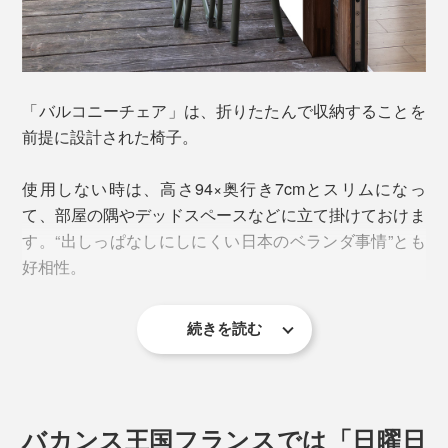
強度が高い
水に強い
紫外線に強い
通気性が高い
「バルコニーチェア」は、折りたたんで収納することを
前提に設計された椅子。
アウトドア家具に必要な性能をオールクリア。
使用しない時は、高さ94×奥行き7cmとスリムになっ
て、部屋の隅やデッドスペースなどに立て掛けておけま
適度なしなりがあって、硬すぎない、張り感も絶妙。座
す。“出しっぱなしにしにくい日本のベランダ事情”とも
面に生地を張っただけの簡易チェアとは違い、沈み込み
好相性。
すぎず、フワッとした座り心地です。
続きを読む
心地いい背もたれの角度も手伝って、「ちょっと座るつ
座面の高さは48cm。一般的な日本のダイニングチェア
もり」が、気づけば長居。そんな、“ダラダラする才
やパイプ椅子は40〜45cm程度なので、少し高めの設
能”を開花させる一脚かもしれません。
定。
※リクライニングの機能はありません
バカンス王国フランスでは「日曜日
※同シリーズの「
バルコニーテーブル
」とはバランスが取れています。