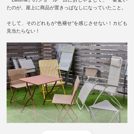
たのが、屋上に商品が置きっぱなしになっていたこと。
そして、そのどれもが“色褪せ”を感じさせない！カビも
なんと、エベレストへ初めて登頂した人物が背負ってい
見当たらない！
たのが、『Lafuma』のバックパック。歴史的瞬間をと
「Cielライトブルー」以外は、「
リクライニングチェア／R CLIP LFM5169
」も同
もにするほど、その品質と機能性に高い信頼を得ていた
色展開あり。
ブランドだったことがわかります。
同シリーズの「
バルコニーテーブル
」と同色で揃えて、
ベランダにリゾートの風を吹かせましょう。
その後、休暇先進国であるフランスで「バカンス法」が
導入された背景もあり、1954年より持ち運び可能な屋
外家具のファーストラインを製作。