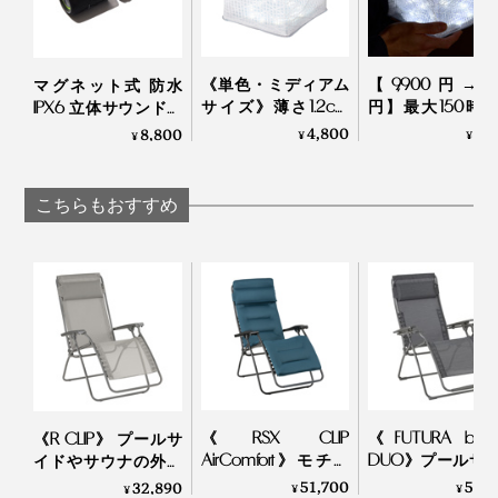
《単色・ミディアム
【9,900円→5,9
マグネット式 防水
サイズ》薄さ1.2cm
円】最大150時
IPX6 立体サウンドの
に畳める超軽量ソー
点灯、スマホ充
Bluetooth デュアル ス
4,800
5,
8,800
¥
¥
¥
ラー充電式ライト
OK！薄さ2cm
ピーカー｜MaGdget
で、いつも太陽の光
める超軽量ソー
Dual Speaker
がそばに｜carry the
充電式ランタン
こちらもおすすめ
sun
MEGAPUFF
《RSX CLIP
《FUTURA batyli
《R CLIP》 プールサ
AirComfort》モチっ
DUO》プールサ
イドやサウナの外気
とした抜群の座り心
やサウナの外気
浴にも！宇宙飛行士
51,700
50,
32,890
¥
¥
¥