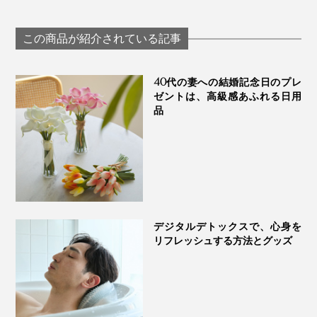
地、宇宙飛行士の寝
も！宇宙飛行士
の寝姿勢から生まれ
姿勢から生まれた
姿勢から生まれ
た「バカンスチェ
「バカンスチェア」
「バカンスチェ
ア」｜Lafuma
この商品が紹介されている記事
｜Lafuma
｜Lafuma
40代の妻への結婚記念日のプレ
ゼントは、高級感あふれる日用
品
デジタルデトックスで、心身を
リフレッシュする方法とグッズ