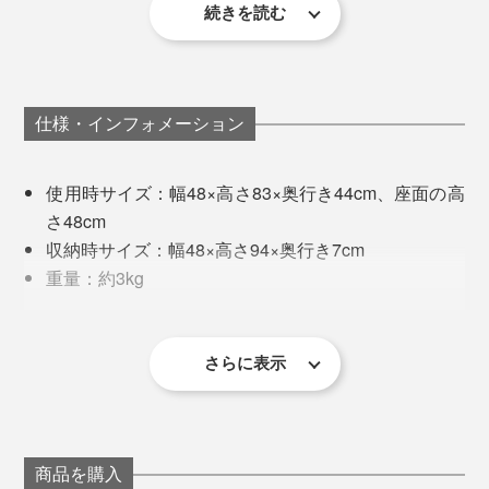
続きを読む
「これは、ここに置いて5年くらい、あれは3年くらい」
と説明を受けたものが、どれも新品と言われれば信じて
写真左は『Lafuma』誕生のきっかけとなったバックパック、写真右は1954年には
しまうようなレベル。
じめて作った「折りたたみイス」
仕様・インフォメーション
メタルとコットンキャンバスを使用した、シンプルモダ
さすがは、高級ホテルにも採用されるクオリティ。
ンな実用的折りたたみ家具は、すぐに週末やバカンスの
MONOCO読者の皆様にも、自信を持っておすすめでき
使用時サイズ：幅48×高さ83×奥行き44cm、座面の高
理想的なお供として人気に。
ます。
さ48cm
収納時サイズ：幅48×高さ94×奥行き7cm
ヨーロッパでは「日曜日の代名詞」と言われるほど愛さ
重量：約3kg
れるブランドとなったのです。 劣化による使い捨てが
耐荷重：110g
生まれないものづくりも、時代を越えてファンを虜にし
材質：［フレーム］高張力スチール、［シート］ポ
てきた理由。
リエステル（合成樹脂コーティング）
さらに表示
防カビ・UV・褪色防止加工
生産国：フランス
製品保証期間：お買い上げより5年間（フレーム部）
商品を購入