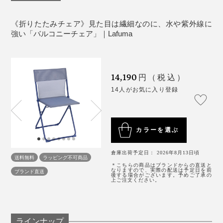
《折りたたみチェア》見た目は繊細なのに、水や紫外線に
強い「バルコニーチェア」｜Lafuma
14,190
円（税込）
14人がお気に入り登録
カラーを選ぶ
倉庫出荷予定日： 2026年8月13日頃
送料無料
ラッピング不可商品
＊こちらの商品はブランドからの直送と
社内や第三者機関による引張・疲労・耐紫外線試験など
なりますので、実際の配送は予定日を前
ブランド直送
後する場合がございます。予めご了承の
上ご注文ください。
を行いながら高い品質を維持し、2020年にはEPV（無
形文化財企業）ラベルを国から授与されています。
（※）
※EPV（無形文化財企業）ラベルは、フランスの優れた伝統工芸技術と産業ノウハ
ラインナップ