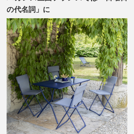
フレームには高張力鋼を採用。ポリエステル100％の粉
の代名詞」に
体塗料で塗装し、耐久性・耐食性に優れています。足元
には、床をキズつけることがないよう、樹脂パーツがつ
いています。