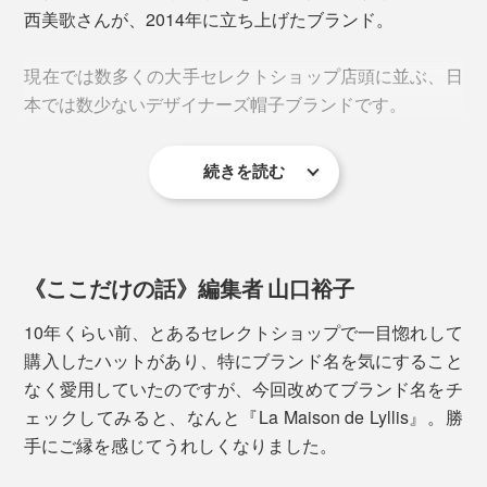
西美歌さんが、2014年に立ち上げたブランド。
ツバの位置は人ぞれぞれではありますが、面長の場合は
現在では数多くの大手セレクトショップ店頭に並ぶ、日
深めに、丸顔の場合はやや浅めに被ると顔の形をカモフ
本では数少ないデザイナーズ帽子ブランドです。
ラージュしやすいよう。
刺繍の色は、「SHOCKING」と「IVORIY」がブラック、「BLACK」がオフホワ
イト
続きを読む
カジュアルなTシャツに合わせてキレイめ感をアップし
葛西さんによると、ポップアップイベントなどで接客す
誰がかぶってもピタッとキマる、頼れるキャップです。
たり、フェミニンなスタイルの外しアイテムとしても活
る際、８割くらいのお客様が、自分には帽子は似合わな
躍。大きめのピアスがあると小顔効果も期待できます。
いとおっしゃるそう。
《ここだけの話》編集者 山口裕子
「顔が丸い・長い、頭が大きいetc.…、なにかしら頭部
にコンプレックスをお持ちで、帽子をかぶる勇気がない
10年くらい前、とあるセレクトショップで一目惚れして
と。
購入したハットがあり、特にブランド名を気にすること
なく愛用していたのですが、今回改めてブランド名をチ
たぶん、過去に帽子が似合わなかった経験がトラウマに
ェックしてみると、なんと『La Maison de Lyllis』。勝
なっているのかなと思いますが、そもそも、“丸顔だか
手にご縁を感じてうれしくなりました。
ら似合わない”が間違い。