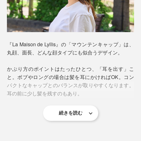
表生地は、撥水加工のナイロン。内側はメッシュで、ム
レを防止。汗ジミや色褪せの心配もなく、ガシガシ使っ
て、洗えます。
『La Maison de Lyllis』の「マウンテンキャップ」は、
丸顔、面長、どんな顔タイプにも似合うデザイン。
ツバの長さは7cm。あらかじめ程よくカーブがついてい
ているのも、オシャレ見えの理由。これが真っ直ぐに近
かぶり方のポイントはたったひとつ、「耳を出す」こ
いほど“作業帽”に、カーブがキツすぎるとやんちゃなイ
と。ボブやロングの場合は髪を耳にかければOK。コン
メージになりがちですが、このキャップなら今っぽくか
パクトなキャップとのバランスが取りやすくなります。
つ品良のいいカーブ具合。
耳の前に少し髪を残すのもあり。
続きを読む