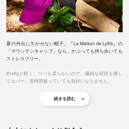
夏の外出に欠かせない帽子。『La Maison de Lyllis』の
「マウンテンキャップ」なら、かぶっても持ち歩いても
ストレスフリー。
約46gと軽く、ツバも柔らかいので、繊細な頭部を優し
くカバー。長時間被っていても負担になりません。
続きを読む
ツバには、形状記憶素材「EVD」を使用。
柔らかくて弾力性があるので、クラウンを内側に折り、
ツバをくるっと丸めれば、手のひらサイズの小ささに。