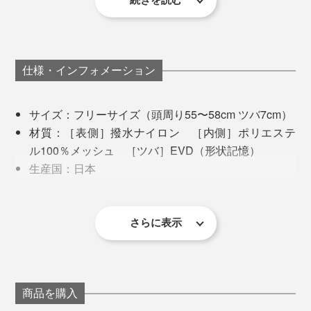
んどんトライしていただきたいです！」
今まで自分になかったコーディネート、新しい自分に出
会えた気分で新鮮です。
ヘアスタイルが決まらないときも、メイクが手抜きでも
仕様・インフォメーション
カバーしてくれるので、ちょっと外に出るのも重宝。フ
ットワーク軽く、外出したい気分です。
サイズ：フリーサイズ（頭周り55〜58cm ツバ7cm）
材質：［表側］撥水ナイロン ［内側］ポリエステ
ル100％メッシュ ［ツバ］EVD（形状記憶）
生産国：日本
お手入れ：中性洗剤で手洗いし、陰干ししてくださ
い。タンブラー乾燥不可
デザイナーの葛西美歌さんとオカメインコのオペラちゃん
さらに表示
La Maison de Lyllis（メゾンドリリス）
商品を購入
誇り高き美しさという花言葉を持つ「AMALYLLIS」か