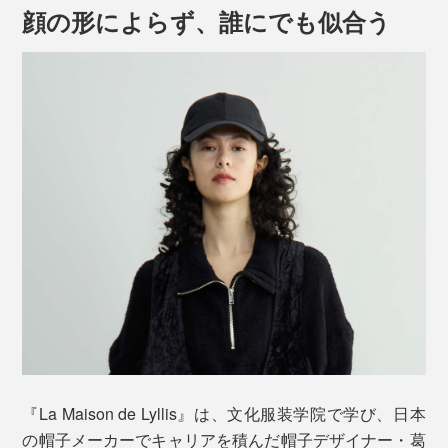
顔の形によらず、誰にでも似合う
カラーは万能な「BLACK」、涼しげな「IVORY」、鮮
バックにアジャスターつきの１サイズ展開で、頭周り
やかピンクの「SHOCKING」の3色展開で、正面に大き
55〜58cmに対応。被った時に指1、2本入る程度のフィ
両サイドには、ストラップを引っ掛けられるループ付
なロゴはナシ。左サイドに、さりげなく刺繍であしらわ
ット感を目安に、調整してください。
き。フック付きの帽子ストラップをつければ、プールや
れている「LY」がモダンな印象。
海、自転車などでの帽子の紛失を防ぐことがができま
す。
※ストラップはついていません。
『La Maison de Lyllis』は、文化服装学院で学び、日本
の帽子メーカーでキャリアを積んだ帽子デザイナー・葛