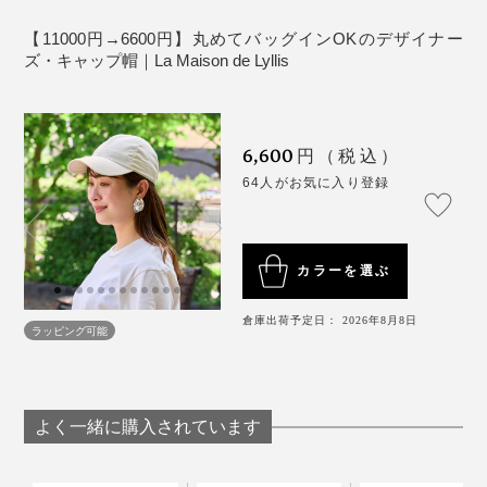
ら連想されるようなスタイルを提案。帽子が人を選ぶの
ではなく、ワンサイズ展開でありながら好きなスタイル
【11000円→6600円】丸めてバッグインOKのデザイナー
ズ・キャップ帽｜La Maison de Lyllis
を選ぶことができる自由なデザインが特徴。個性を最大
限に表現できるアイコンとなる心地よいフィット感の帽
子を制作している。
6,600
円（税込）
64人がお気に入り登録
カラーを選ぶ
倉庫出荷予定日： 2026年8月8日
ラッピング可能
よく一緒に購入されています