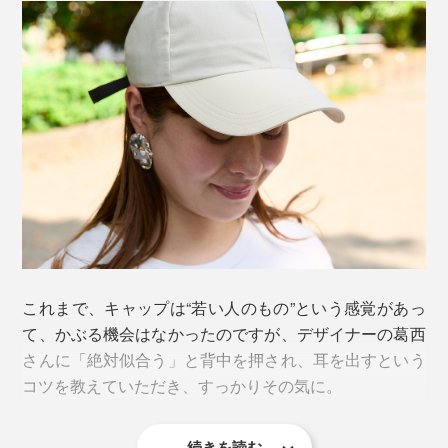
丸くても細長くてもカバーするのが帽子。目の錯覚を利
用して、ブリムのベストポジションを見つければ大丈夫
なんです。
男女問わず使えるユニセックスなデザインですが、身長
が180cmを超える場合やガッチリ系の体格の男性には、
帽子かぶるのにわざわざ勇気なんて必要なくて、本当は
帽子が小さく見えてしまうかも。
みんなに似合う。『La Maison de Lyllis』はワンサイズ
展開ですが、人を選ばず、頭の大きさや顔の形をカバー
下画像の男性モデルは177cmで、バッチリ似合っていま
しつつフィットするような工夫をデザインに盛り込んで
した。
います。
ご試着いただくと、『あら〜似合ってる！』と納得され
これまで、キャップは“若い人のもの”という感覚があっ
ることが多いんですよ。
て、かぶる機会はなかったのですが、デザイナーの葛西
さんに「絶対似合う」と背中を押され、耳を出すという
誰にでも似合う帽子があって、むしろコンプレックスを
コツを教えていただき、すっかりその気に。
カモフラージュできる。シンプルな服をおしゃれに見せ
ることのできる便利なアイテム。思い込みを捨てて、ど
続きを読む