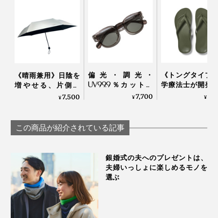
偏光・調光・
《トングタイプ
《晴雨兼用》日陰を
UV99.9％カットの
学療法士が開発
増やせる、片側＋
「おしゃれグラス」
界600万人の足
19cmの変形傘｜
7,700
5,
7,500
¥
¥
¥
｜東海光学
える「アーチサ
KAGE+
トサンダル」
Archies
この商品が紹介されている記事
銀婚式の夫へのプレゼントは、
夫婦いっしょに楽しめるモノを
選ぶ