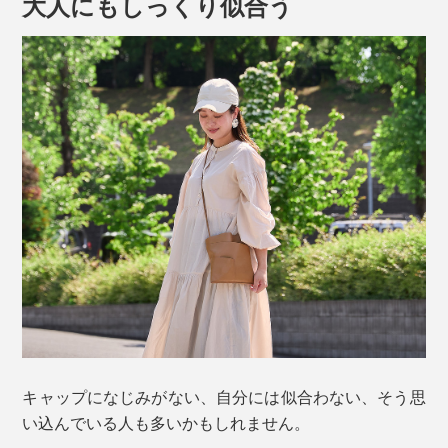
大人にもしっくり似合う
小さめのショルダーバッグやポケットにも、すっぽり入
れられます。
キャップになじみがない、自分には似合わない、そう思
あらかじめ熱処理で曲げ加工済みのため、再び帽子を広
い込んでいる人も多いかもしれません。
げれば、元通りのシルエット。持ち歩きにかさばった