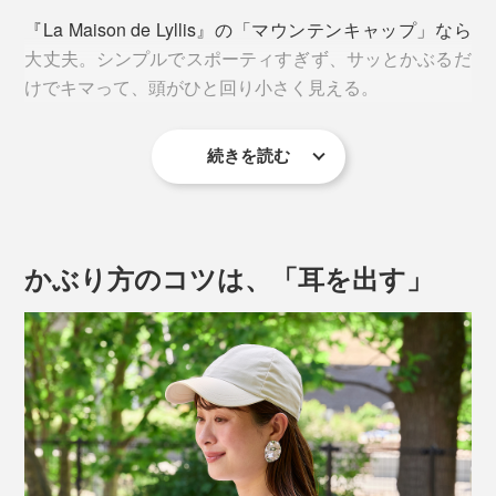
り、型崩れを気にするわずらわしさがありません。
『La Maison de Lyllis』の「マウンテンキャップ」なら
大丈夫。シンプルでスポーティすぎず、サッとかぶるだ
後ろのアジャスターの脱着で、バッグやリュックに取り
けでキマって、頭がひと回り小さく見える。
付けることもできます。
続きを読む
さすがは、デザイナーズ帽子ブランド。シンプルなよう
でいて、ちまたのスポーツ系とはたたずまいが別格。大
人にもしっくりくるデザインです。
かぶり方のコツは、「耳を出す」
クラウンの表にはステッチを出さず、シルエットも丸み
があってコンパクト。スポーツブランドのベースボール
キャップのように頭のハチが角張っておらず、スッキリ
しています。