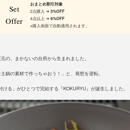
おまとめ割引対象
Set
2点購入 ➔
3%OFF
4点以上 ➔
6%OFF
Offer
※購入画面で自動適用されます。
窯元の、まかないの台所から生まれました。
を土鍋の素材で作っちゃおう！」と、発想を逆転。
付ける」がひとつで完結する『KOKURYU』が誕生しました。