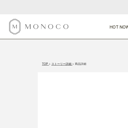
HOT NOW
新商品
CATEGORY
PRICE
SCENE
HOT NOW!
GIFTS
インテリア
1,000円未満
1,000円 
TOP
ストーリー詳細
商品詳細
今週のT
カテゴリから探す
価格から探す
シーンから探す
すべて
すべて
特別な贈りもの
家具
すべての
会話が弾む
収納
特集一
気のきく手土産
照明
毎日使ってね
インテリア雑貨
おまと
ベランダ・庭
アウト
インテリア／そ