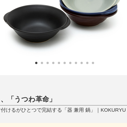
日用品
健康・美容
すべて
すべて
ひんやり今治タオル、生き返る〜
掃除・洗濯
肌・髪ケア
タオル
バスグッズ
スリッパ
ひんやりグッズ
防災用品
あったかグッズ
水筒
健康グッズ
日用品／その他
オーラルケア
ら、「うつわ革命」
付けるがひとつで完結する「器 兼用 鍋」｜KOKURYU