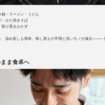
り鍋・ラーメン・うどん
バ・かた焼きそば
、取り置きおかず
、温め直しも簡単、移し替えの手間と洗いモノが減る────
のまま食卓へ