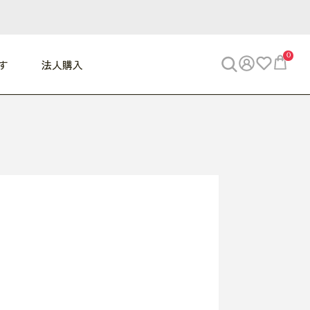
0
す
法人購入
WORK
ビジネス
ENJOY
寝具
10,000円 - 30,000円
30,000円以上
べて
すべて
すべて
すべて
らめきデスク
PC・スマホ関連
お出かけスパイス
敷き寝具
っと一息ふぅ
椅子・クッション
思い出トラベル
掛け寝具
っぱり清潔感
収納
外で過ごすって最高
パジャマ
事へGO
ビジネス／小物
好き・・にどっぷり
枕・小物