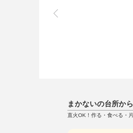
キッチン
すべて
調理家電
調理器具
食器
タオル・ふきん
キッチン雑貨
まかないの台所か
直火OK！作る・食べる・片