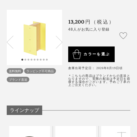
成（板は販売していません）。スチール面の幅は
ディスプレイ台としても優秀なのは、什器メーカーなら
11.6cm、一般的な文庫本は約10.5cmなので、ぴったり
ではの家具だなと感じます。
のサイズ。下写真のように、「ブックエンド」の色をあ
13,200
円（税込）
えて変えて、カラフルな本棚にするのも素敵です。
48人がお気に入り登録
カラーを選ぶ
倉庫出荷予定日： 2026年8月19日頃
送料無料
ラッピング不可商品
写真奥は「ブックエンド（本品）、手前は「
ケーブルボックス
」
＊こちらの商品はブランドからの直送と
なりますので、実際の配送は予定日を前
ブランド直送
後する場合がございます。予めご了承の
上ご注文ください。
このシンプルさ、簡単なようで難しい技術の結集。
素材も製作もALLジャパンメイド。粘り気があって強度
ラインナップ
が出やすい日本製のスチールを使い、熟練の日本の職人
によって丁寧に作られています。
上段に「イエロー」と「ライトグレー」、下段に「ブリック」と「インダストリ
アルグリーン」を使用