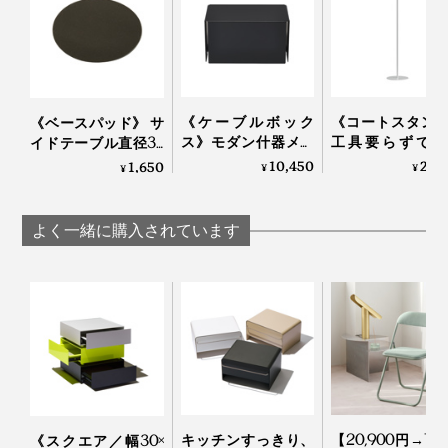
カラー展開は「イエロー」「ブリック」「ライトグレ
ー」「インダストリアルグリーン」「ブラック」の5
色。
《ケーブルボック
《コートスタン
《ベースパッド》 サ
ス》モダン什器メー
工具要らずで組
イドテーブル直径38
カーが作ったスチー
て・解体・収納
ｃｍ専用「すべり止
10,450
29,
1,650
¥
¥
¥
ル製ケーブルボック
モダン什器メー
めパッド」｜KIT キ
ス｜KIT キット
が作った「コー
ット
タンド」｜KIT 
よく一緒に購入されています
ト
写真左から時計回りに「イエロー」「ブリック」「ライトグレー」「インダスト
リアルグリーン」「ブラック」
表面は2種類のやすりをかけてなめらかに。端はシャー
キッチンすっきり、
【20,900円→18,9
《スクエア／幅30×