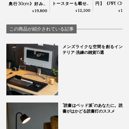
どんな素材・テイストのインテリアとも不思議とよくな
プさを損なわない絶妙な加減で面取り。きめ細かな積み
トースターも載せら
円】《PIPE CHAI
奥行30cm》好みの
じんで、スタイリッシュかつ柔らかなイメージを添える
重ねで、機能とデザインのバランスを実現しています。
れる「ブレッドドロ
美しく並べて、
配色で積み重ねも自
12,100
18,
19,800
¥
¥
¥
インテリアピース。あなたのお部屋にも取り入れてみて
ワー」｜UtaUブレッ
く収納する、古
在な「ミニマムキャ
ドドロワー
新しい「パイプ
ビネット」｜KaKuKo
ください。
子」｜1518
この商品が紹介されている記事
メンズライクな空間を創るイン
テリア-洗練の雑貨15選
“読書はベッド派”のあなたに。読
書がはかどる読書灯のススメ