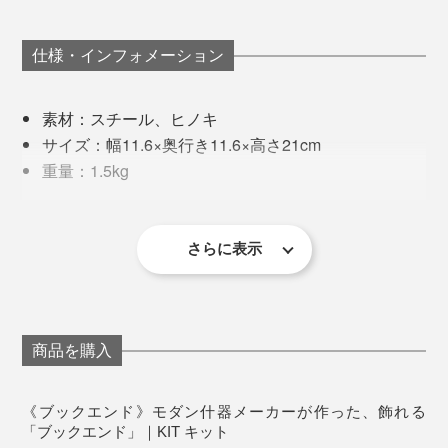
たり。置く場所も向きも自由にアレンジして、ディスプ
「天板の厚みや脚の太さが、スッキリきれい」
レイを楽しんでください。
仕様・インフォメーション
と太鼓判。気づけば、いろんな商品のイメージ写真に使
われていました。
それまでお付き合いのあった、デザイナーや設計事務所
素材：スチール、ヒノキ
関係者、商業施設の運営者などが自宅にも置きたいと思
サイズ：幅11.6×奥行き11.6×高さ21cm
える家具をというのが裏テーマ。
重量：1.5kg
生産国：日本
余分な装飾はなく、最小限の要素で必要十分な機能が備
わり、どこかに愛らしさのあるデザインです。
さらに表示
商品を購入
写真左は「インダストリアルグリーン」を横に、右は「ブリック」を縦に置いて
います
《ブックエンド》モダン什器メーカーが作った、飾れる
「ブックエンド」に板を乗せれば、文庫本用の本棚が完
「ブックエンド」｜KIT キット
テーブルとしてだけでなく、好きなものを飾っておける