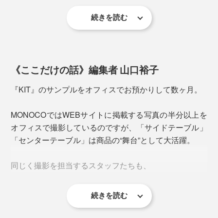
Hの形状を生かして小さめのノートを立てかけたり、小
続きを読む
物を置くことも可能。ひとつ1.5kgと重いので、立てか
工具を使わずに組立て・解体ができる、無駄を削ぎ落と
ける本や書類に負けず、しっかり支えます。
したシンプルなデザインが特徴。説明書を読まずとも直
感的に組立て・解体ができ、運搬や収納する場合も小さ
《ここだけの話》編集者 山口裕子
くなる仕様です。
『KIT』のサンプルをオフィスでお預かりして数ヶ月。
MONOCOではWEBサイトに掲載する写真の半分以上を
オフィスで撮影しているのですが、「サイドテーブル」
「センターテーブル」は商品の“舞台”として大活躍。
同じく撮影を担当するスタッフたちも、
続きを読む
「モダンにも柔らかく撮影できて、商品が映える」
マグネットを活用して、写真を飾ったり、小物を収納し
「ガラスにも木にも、どんな素材とも合う」