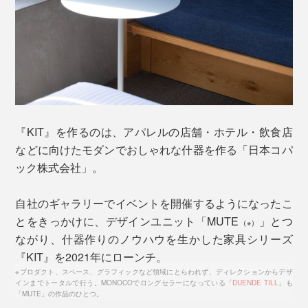
基本の使い方は、下写真の左側のように縦に置いて、ス
チール面で本を支える方法。写真の右側は、「ブックエ
ンド」を横にして、上にスピーカーを置いています。
『KIT』を作るのは、アパレルの店舗・ホテル・飲食店
などに向けたモダンでおしゃれな什器を作る「日本コパ
ック株式会社」。
自社のギャラリーでイベントを開催するようになったこ
とをきっかけに、デザインユニット「MUTE
」とつ
（※）
ながり、什器作りのノウハウを生かした家具シリーズ
『KIT』を2021年にローンチ。
※プロダクト、スペース、グラフィックなど領域にとらわれず、ディレクションからデザ
インまでトータルで行う。MONOCOでロングセラーになっている「
DUENDE TILL
」も
「MUTE」の作品のひとつ。