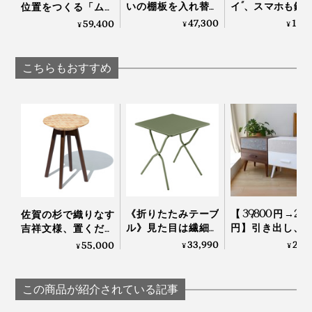
いの棚板を入れ替え
イ”、スマホも鍵
位置をつくる「ムー
るたびに、新鮮な空
ールックで置け
ビング書斎」｜
47,300
15,
59,400
¥
¥
どんな素材・テイストのインテリアとも不思議とよくな
¥
間づくりができる
DUENDE TILL
DUENDE
じんで、スタイリッシュかつ柔らかなイメージを添えて
「シェルフ」｜
くれます
DUENDE Marge Shelf
こちらもおすすめ
スチール素材に用いられる鉄は、自然界に豊富な資源。
加工に発生するエネルギーも少なく、不要になったら鉄
《折りたたみテーブ
【39,800円→29,8
佐賀の杉で織りなす
に戻して何度も使えるリサイクル性にも優れています。
ル》見た目は繊細な
円】引き出し、
吉祥文様、置くだけ
のに、水や紫外線に
機能付きBluetoot
で明るい部屋になる
33,990
29,
55,000
¥
¥
¥
強い「バルコニーテ
ーブルスピーカ
「テーブルスツー
ーブル」｜Lafuma
Hacray
ル」｜NENRIN
この商品が紹介されている記事