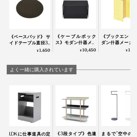
カラー展開は、「ライトグレー」「ブラック」「インダ
ストリアルグリーン」の3色。モノトーンの2色はもちろ
ん、家具にはあまり見かけない「インダストリアルグリ
《ケーブルボック
《ブックエンド
ーン」も、意外と合わせやすい絶妙な色味。
《ベースパッド》 サ
ス》モダン什器メー
ダン什器メーカ
イドテーブル直径38
カーが作ったスチー
作った、飾れる
ｃｍ専用「すべり止
10,450
13,
1,650
¥
¥
¥
ル製ケーブルボック
ックエンド」｜K
めパッド」｜KIT キ
ス｜KIT キット
キット
ット
よく一緒に購入されています
2.9mmという天板の薄さと強度を両立するため、かける
熱を抑えながら溶接。表面は2種類のやすりをかけてな
めらかに。端はシャープさを損なわない絶妙な加減で面
取り。きめ細かな積み重ねで、機能とデザインのバラン
スを実現しています。
《3段タイプ》色違
まるで“空中の
LDKに仕事道具の定
写真左から「ライトグレー」「インダストリアルグリーン」「ブラック」