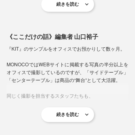
もぴったりです。
続きを読む
工具を使わずに組立て・解体ができる、無駄を削ぎ落と
したシンプルなデザインが特徴。説明書を読まずとも直
感的に組立て・解体ができ、運搬や収納する場合も小さ
《ここだけの話》編集者 山口裕子
くなる仕様です。
『KIT』のサンプルをオフィスでお預かりして数ヶ月。
MONOCOではWEBサイトに掲載する写真の半分以上を
オフィスで撮影しているのですが、「サイドテーブル」
「センターテーブル」は商品の“舞台”として大活躍。
同じく撮影を担当するスタッフたちも、
繊細な見た目ながら、耐荷重は20kgと丈夫。天板の端も
ていねいに面取りされ、溶接や塗装の仕上げも美しく、
続きを読む
「モダンにも柔らかく撮影できて、商品が映える」
日本のクラフツマンシップを感じます。
「ガラスにも木にも、どんな素材とも合う」
「天板の厚みや脚の太さが、スッキリきれい」