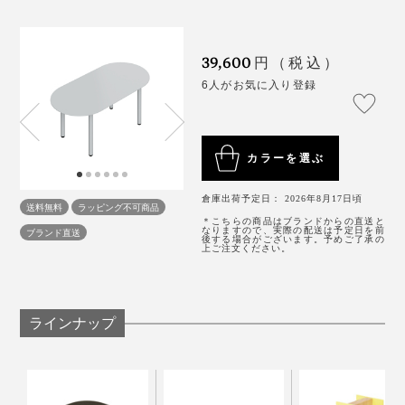
ディスプレイ台としても優秀なのは、什器メーカーなら
スやショップでの採用実績も多数。直感的に組立て・解
ではの家具だなと感じます。
体ができる設計で、展示会やポップアップショップなど
でも重宝されています。
39,600
円（税込）
6人がお気に入り登録
このシンプルさ、簡単なようで難しい技術の結集。
カラーを選ぶ
素材も製作もALLジャパンメイド。粘り気があって強度
倉庫出荷予定日： 2026年8月17日頃
送料無料
ラッピング不可商品
が出やすい日本製のスチールを使い、熟練の日本の職人
＊こちらの商品はブランドからの直送と
なりますので、実際の配送は予定日を前
ブランド直送
後する場合がございます。予めご了承の
によって丁寧に作られています。
上ご注文ください。
ラインナップ
脚を取り付けるだけで完成