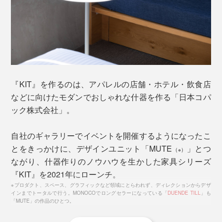
『KIT』を作るのは、アパレルの店舗・ホテル・飲食店
などに向けたモダンでおしゃれな什器を作る「日本コパ
ック株式会社」。
自社のギャラリーでイベントを開催するようになったこ
天板の厚みは2.9mm、パイプの径は25.4mm。オールス
とをきっかけに、デザインユニット「MUTE
」とつ
（※）
チール製ながら無骨さのない繊細なデザインで、重すぎ
ながり、什器作りのノウハウを生かした家具シリーズ
ず軽すぎずの絶妙なバランス。
『KIT』を2021年にローンチ。
※プロダクト、スペース、グラフィックなど領域にとらわれず、ディレクションからデザ
インまでトータルで行う。MONOCOでロングセラーになっている「
DUENDE TILL
」も
ソファを置かないリビングの「ローテーブル」や子ども
「MUTE」の作品のひとつ。
がお絵かきなどをするための「キッズテーブル」として