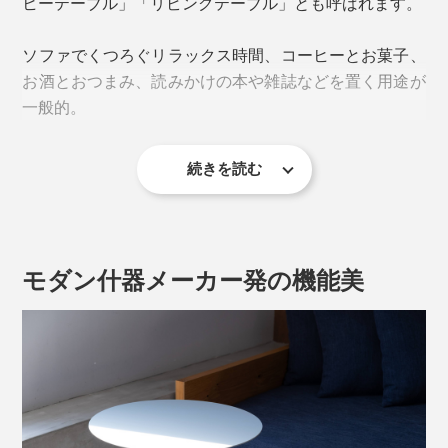
ヒーテーブル」「リビングテーブル」とも呼ばれます。
ソファでくつろぐリラックス時間、コーヒーとお菓子、
お酒とおつまみ、読みかけの本や雑誌などを置く用途が
一般的。
続きを読む
インテリアとしても、部屋の印象を左右する重要アイテ
ム。重厚すぎると空間が狭く感じられたり、軽すぎると
安っぽくなったり。
モダン什器メーカー発の機能美
『KIT』の「センターテーブル」は、幅76cmのオーバル
型。ラグやソファなど直線が多いリビングに、曲線がリ
ズムを生み出し、柔らかな印象が生まれます。