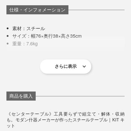
仕様・インフォメーション
と太鼓判。気づけば、いろんな商品のイメージ写真に使
われていました。
それまでお付き合いのあった、デザイナーや設計事務所
素材：スチール
関係者、商業施設の運営者などが自宅にも置きたいと思
サイズ：幅76×奥行38×高さ35cm
える家具をというのが裏テーマ。
重量：7.6kg
耐荷重：20kg
余分な装飾はなく、最小限の要素で、必要十分な機能が
生産国：日本
備わり、どこかに愛らしさのあるデザインです。
※組立て式（工具は必要ありません）
さらに表示
※玄関先までのお届けとなります。商品の組立て、室内への搬入・設置は行
っておりません
※2025年6月販売分より、天板裏面の仕様が下記のように変更になりました
商品を購入
《センターテーブル》工具要らずで組立て・解体・収納
も。モダン什器メーカーが作ったスチールテーブル｜KIT キ
テーブルとしてだけでなく、好きなものを飾っておける
ット
工具いらずで、組立て・解体が簡単なことから、オフィ