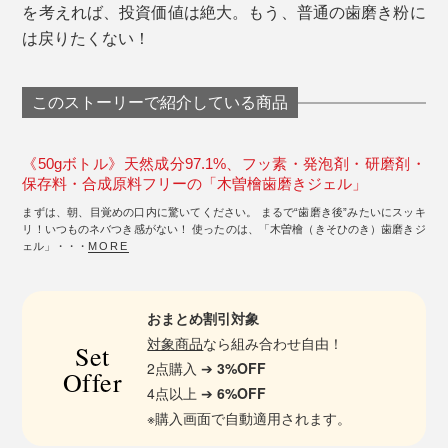
を考えれば、投資価値は絶大。もう、普通の歯磨き粉に
は戻りたくない！
このストーリーで紹介している商品
《50gボトル》天然成分97.1%、フッ素・発泡剤・研磨剤・
保存料・合成原料フリーの「木曽檜歯磨きジェル」
まずは、朝、目覚めの口内に驚いてください。 まるで“歯磨き後”みたいにスッキ
リ！いつものネバつき感がない！ 使ったのは、「木曽檜（きそひのき）歯磨きジ
ェル」・・・
MORE
おまとめ割引対象
対象商品
なら組み合わせ自由！
Set
2点購入 ➔
3%OFF
Offer
4点以上 ➔
6%OFF
※購入画面で自動適用されます。