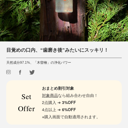
目覚めの口内、“歯磨き後”みたいにスッキリ！
天然成分97.1%、「木曽檜」の浄化パワー
おまとめ割引対象
Set
対象商品
なら組み合わせ自由！
2点購入 ➔
3%OFF
Offer
4点以上 ➔
6%OFF
※購入画面で自動適用されます。