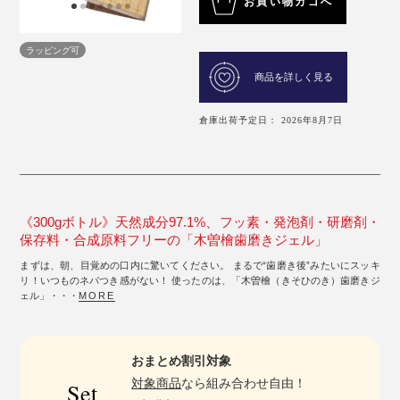
お買い物カゴへ
ラッピング可
商品を詳しく見る
倉庫出荷予定日： 2026年8月7日
《300gボトル》天然成分97.1%、フッ素・発泡剤・研磨剤・
保存料・合成原料フリーの「木曽檜歯磨きジェル」
まずは、朝、目覚めの口内に驚いてください。 まるで“歯磨き後”みたいにスッキ
リ！いつものネバつき感がない！ 使ったのは、「木曽檜（きそひのき）歯磨きジ
ェル」・・・
MORE
おまとめ割引対象
対象商品
なら組み合わせ自由！
Set