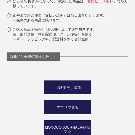
ひと目で良さがわかって、即決した商品は「
君にヒトメボレ
」で取り
扱っています。
正午までのご注文（支払い済み）は当日出荷いたします。
※在庫のある商品に限ります。
ご購入商品金額合計 10,000円 以上で送料無料です。
※一部配送便（特別配送便、クール便等）を除く
※ギフトラッピング料、配送料を除く合計金額
新商品と会員特典をお届け！
LINE友だち追加
アプリで見る
MONOCO JOURNALを購読
する