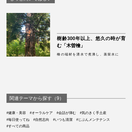
樹齢300年以上、悠久の時が育
む「木曽檜」
檜の端材を湧水で煮沸し、蒸留水に
関連テーマから探す（9）
#健康・美容
#オーラルケア
#会話が弾む
#気のきく手土産
#毎日使ってね
#自然志向
#いつも清潔
#じぶんメンテナンス
#すべての商品