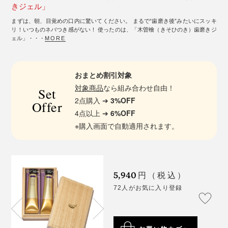
きジェル」
まずは、朝、目覚めの口内に驚いてください。 まるで“歯磨き後”みたいにスッキ
リ！いつものネバつき感がない！ 使ったのは、「木曽檜（きそひのき）歯磨きジ
ェル」・・・
MORE
おまとめ割引対象
対象商品
なら組み合わせ自由！
Set
2点購入 ➔
3%OFF
Offer
4点以上 ➔
6%OFF
※購入画面で自動適用されます。
5,940
円（税込）
72人がお気に入り登録