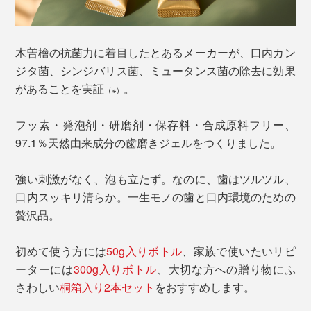
木曽檜の抗菌力に着目したとあるメーカーが、口内カン
ジタ菌、シンジバリス菌、ミュータンス菌の除去に効果
があることを実証
。
（※）
フッ素・発泡剤・研磨剤・保存料・合成原料フリー、
97.1％天然由来成分の歯磨きジェルをつくりました。
強い刺激がなく、泡も立たず。なのに、歯はツルツル、
口内スッキリ清らか。一生モノの歯と口内環境のための
贅沢品。
初めて使う方には
50g入りボトル
、家族で使いたいリピ
ーターには
300g入りボトル
、大切な方への贈り物にふ
さわしい
桐箱入り2本セット
をおすすめします。