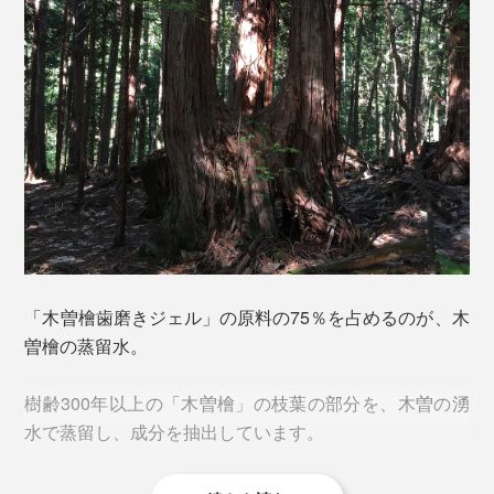
この爽快感、使い始めたらリピート確定です。
「木曽檜歯磨きジェル」の原料の75％を占めるのが、木
曽檜の蒸留水。
樹齢300年以上の「木曽檜」の枝葉の部分を、木曽の湧
水で蒸留し、成分を抽出しています。