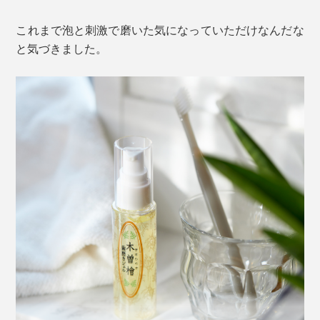
のみを認定した「世界トップアスリート公式認定」にも
選ばれています。
これまで泡と刺激で磨いた気になっていただけなんだな
と気づきました。