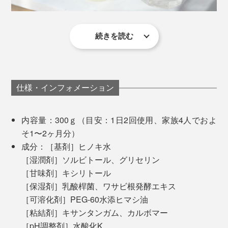
続きを読む
泡でごまかされず、磨きながら舌で歯のザラザラが落ち
ているかを確かめながら、ゆっくりと歯磨きできるのも
いい。
仕様・インフォメーション
檜とハッカの香りに包まれて、森林浴気分に浸りながら
ていねいにケアする感じは、これまでにない感覚。試し
内容量：300ｇ（目安：1日2回使用、家族4人でおよ
に原稿に詰まったときに歯磨きしたら、気分がスーッと
そ1〜2ヶ月分）
晴れて、リフレッシュできました。
成分：［基剤］ヒノキ水
［湿潤剤］ソルビトール、グリセリン
［甘味剤］キシリトール
［保湿剤］乳酸桿菌、ワサビ根発酵エキス
［可溶化剤］PEG-60水添ヒマシ油
［粘結剤］キサンタンガム、カルボマー
［pH調整剤］水酸化K