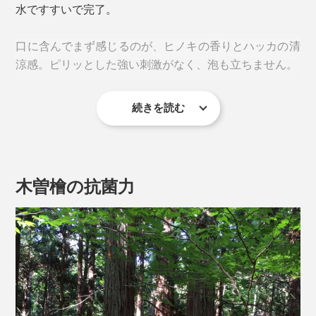
水ですすいで完了。
口に含んでまず感じるのが、ヒノキの香りとハッカの清
涼感。ピリッとした強い刺激がなく、泡も立ちません。
続きを読む
泡が立たないことで、液だれしにくく、舌で歯のザラザ
ラがちゃんととれているか確かめながら、ゆっくりと歯
磨きできるのもポイント。電動歯ブラシとの相性も抜群
です。
木曽檜の抗菌力
歯磨き後の歯はツルツル。研磨剤フリーなのに、歯垢が
しっかり落とせているのが分かります。
特にそのパワーを実感するのが、朝、目覚めた時。就寝
前に本品で歯を磨けば、寝起きの口内がネバついていな
いのに気づくはず。