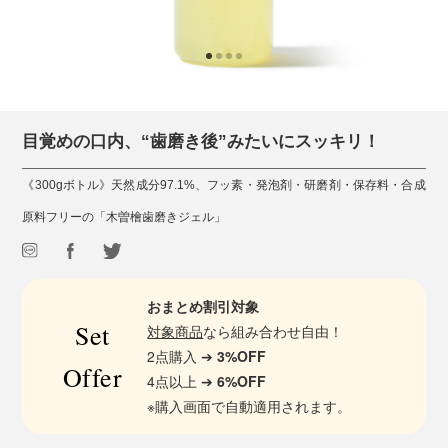
目覚めの口内、“歯磨き後”みたいにスッキリ！
《300gボトル》天然成分97.1%、フッ素・発泡剤・研磨剤・保存料・合成
原料フリーの「木曽檜歯磨きジェル」
おまとめ割引対象
Set
対象商品
なら組み合わせ自由！
2点購入 ➔
3%OFF
Offer
4点以上 ➔
6%OFF
※購入画面で自動適用されます。