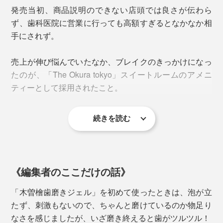
発売当初、商品説明のできない店頭では良さが伝わら
ず、歯科医院に営業に行っても高額すぎるとなかなか相
手にされず。
フッ素・発泡剤・研磨剤・合成香料・人工着色料はゼ
ロ。ケミカルなものを最低限にとどめ、成分の97.1%が
売上が伸び悩んでいたなか、ブレイクのきっかけになっ
天然成分で作られているので、子どもから大人まで安心
たのが、「The Okura tokyo」スイートルームのアメニ
して使えます。
ティーとして採用されたこと。
続きを読む
＊実際のアメニティーは、上画像のチューブタイプ
「木曽檜歯磨きジェル」を使用した宿泊者から購入希望
の連絡が入り出し、販路が拡大。今では、3500店舗を
《編集者のここだけの話》
超えるエステサロン、歯科医院、調剤薬局チェーンなど
で引っ張りだこの人気商品に。
「木曽檜歯磨きジェル」を初めて使ったときは、泡が立
たず、刺激もないので、ちゃんと磨けているのか物足り
2022年には、アスリートたちが本当にいいと思う商品
なさを感じましたが、いざ磨き終えると歯がツルツル！