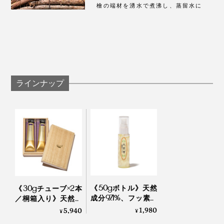
檜の端材を湧水で煮沸し、蒸留水に
ラインナップ
《50gボトル》天然
《30gチューブ×2本
成分97.1%、フッ素・
／桐箱入り》天然成
発泡剤・研磨剤・保
分97.1%、フッ素・発
1,980
5,940
¥
¥
存料・合成原料フリ
泡剤・研磨剤・保存