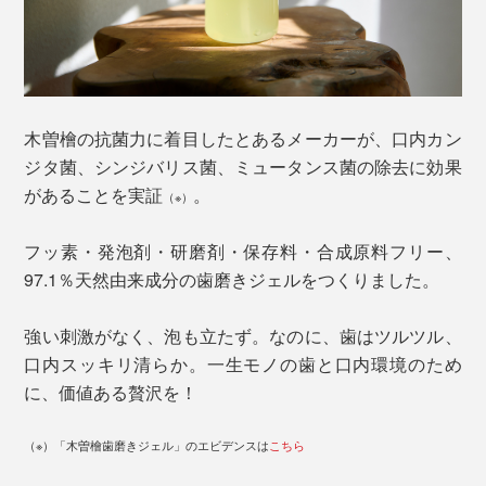
木曽檜の抗菌力に着目したとあるメーカーが、口内カン
ジタ菌、シンジバリス菌、ミュータンス菌の除去に効果
があることを実証
。
（※）
フッ素・発泡剤・研磨剤・保存料・合成原料フリー、
97.1％天然由来成分の歯磨きジェルをつくりました。
強い刺激がなく、泡も立たず。なのに、歯はツルツル、
口内スッキリ清らか。一生モノの歯と口内環境のため
に、価値ある贅沢を！
（※）「木曽檜歯磨きジェル」のエビデンスは
こちら