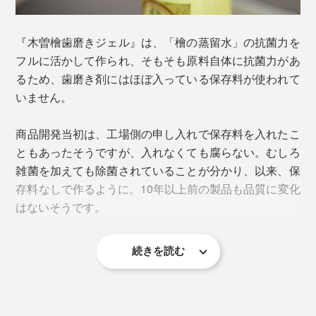
証明）、皮膚刺激性試験（皮膚についても害が無いこと
の証明）、成分分析試験（重金属などが含まれていない
ことの証明）もクリアしています。
『木曽檜歯磨きジェル』は、「檜の蒸留水」の抗菌力を
フルに活かして作られ、そもそも原料自体に抗菌力があ
歯、歯茎、頬の内側、舌…、口の中全体に行き渡らせ
るため、歯磨き剤にはほぼ入っている保存料が使われて
て、口内を清らかに保ってください。
いません。
「木曽檜」について、詳しくはこちら＞
商品開発当初は、工場側の申し入れで保存料を入れたこ
ともあったそうですが、入れなくても腐らない。むしろ
雑菌を加えても除菌されていることが分かり、以来、保
存料なしで作るように。10年以上前の製品も品質に変化
はないそうです。
続きを読む
「医薬部外品」の認可は取得していますが、法律上「医
薬部外品」は防腐剤の添加が必須のため、あえて「医薬
部外品」としては販売しないという方針なのだとか。