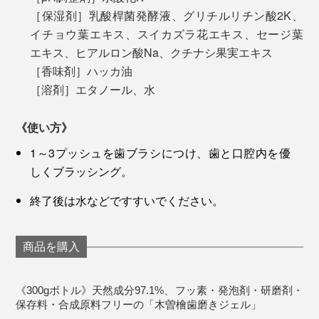
［保湿剤］乳酸桿菌発酵液、グリチルリチン酸2K、
イチョウ葉エキス、スイカズラ花エキス、セージ葉
エキス、ヒアルロン酸Na、クチナシ果実エキス
［香味剤］ハッカ油
［溶剤］エタノール、水
歯磨き後に余計な後味が残ることもなく、すぐにお茶や
《使い方》
コーヒーを飲んでも味が変わりません。
1～3プッシュを歯ブラシにつけ、歯と口腔内を優
しくブラッシング。
歯磨き剤としては価格がお高めですが、歯と口内の健康
を考えれば、投資価値は絶大。もう、普通の歯磨き粉に
終了後は水などですすいでください。
は戻りたくたい！
商品を購入
《300gボトル》天然成分97.1%、フッ素・発泡剤・研磨剤・
保存料・合成原料フリーの「木曽檜歯磨きジェル」