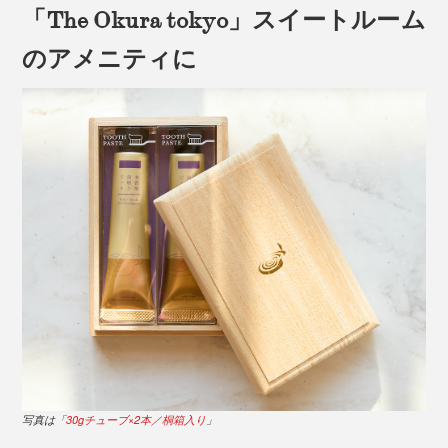
「The Okura tokyo」スイートルーム
そのほか、保湿成分として、イチョウの葉、スイカズラ
の花、セージの葉、ワサビの根のエキスなど、植物由来
のアメニティに
の成分を配合。
本品は、家族全員で使いたいヘビーユーザー向けの、ポ
ンプ式・大容量300gタイプ。家族4人で1日2回使う場
合、1〜2ヶ月分です。
写真は「
30gチューブ×2本／桐箱入り
」