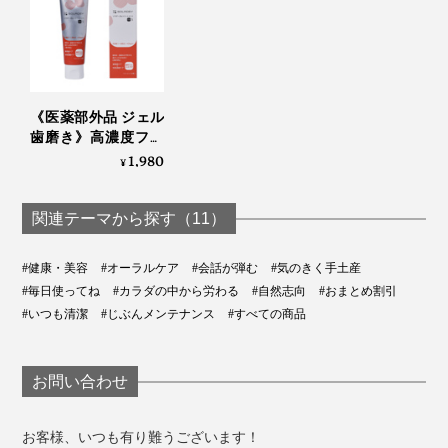
《医薬部外品 ジェル
歯磨き》高濃度フッ
素配合、口臭・歯周
1,980
¥
病・知覚過敏ケア用
「薬用 ソラデー ガム
トリートメントプラ
関連テーマから探す（11）
スS」｜SOLADEY
#健康・美容
#オーラルケア
#会話が弾む
#気のきく手土産
#毎日使ってね
#カラダの中から労わる
#自然志向
#おまとめ割引
#いつも清潔
#じぶんメンテナンス
#すべての商品
お問い合わせ
お客様、いつも有り難うございます！