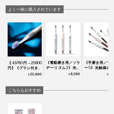
ーの「木曽檜歯磨き
料・合成原料フリー
ジェル」
の「木曽檜歯磨きジ
よく一緒に購入されています
ェル」
《電動磨き用／ソラ
《手磨き用／ソ
【43780円→25800
デーリズム2》光触
ー5》光触媒の
円】《ブラシ付き本
媒の効果で、歯磨き
で、歯磨き粉な
体＋替えブラシヘッ
8,580
2,
25,800
¥
¥
¥
粉なしでも歯垢がと
も歯垢がとれる
ド2本セット》世界
れる「歯ブラシ」｜
ブラシ」｜SOLAD
初、刺激・振動なし
SOLADEY
の「電子歯ブラシ」
こちらもおすすめ
｜PLAQLES プラクレ
ス