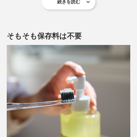
続きを読む
木曽檜は耐久性に優れた建築材として、伊勢神宮や大阪
城でも用いられ、抽出した成分は防臭剤や防腐剤として
使われるなど、その抗菌力は広く知られるところ。
そもそも保存料は不要
もっと他のものにも応用できるはずと考えたとあるメー
カーの社長。ある日、檜の蒸留水で口をすすぐとさっぱ
りすることに気づき、実際の抗菌データ公的機関で取る
ことに。
結果、歯周病菌の代表格であるジンジバリス菌を5分以
内に99.9％除菌、ミュータンス菌（虫歯菌）を60分以内
に99.9％除菌、口内炎の原因菌であるカンジダ菌を24時
間以内に99.9％除菌することが実証されました。
（※）
（※）「木曽檜歯磨きジェル」のエビデンスは
こちら
また、経口毒性試験（誤飲しても身体に害が無いことの