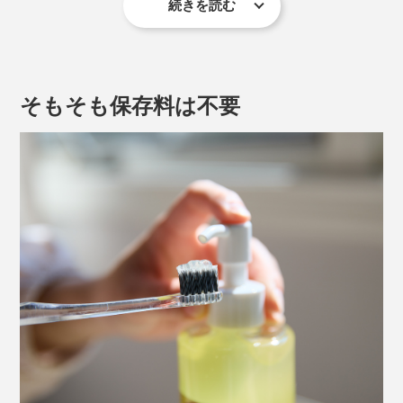
続きを読む
木曽檜は耐久性に優れた建築材として、伊勢神宮や大阪
城でも用いられ、抽出した成分は防臭剤や防腐剤として
使われるなど、その抗菌力は広く知られるところ。
そもそも保存料は不要
もっと他のものにも応用できるはずと考えたとあるメー
カーの社長。ある日、檜の蒸留水で口をすすぐとさっぱ
りすることに気づき、実際の抗菌データ公的機関で取る
ことに。
結果、歯周病菌の代表格であるジンジバリス菌を5分以
内に99.9％除菌、ミュータンス菌（虫歯菌）を60分以内
に99.9％除菌、口内炎の原因菌であるカンジダ菌を24時
間以内に99.9％除菌することが実証されました。
（※）
（※）「木曽檜歯磨きジェル」のエビデンスは
こちら
また、経口毒性試験（誤飲しても身体に害が無いことの