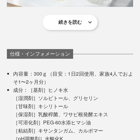
続きを読む
泡でごまかされず、磨きながら舌で歯のザラザラが落ち
ているかを確かめながら、ゆっくりと歯磨きできるのも
いい。
仕様・インフォメーション
檜とハッカの香りに包まれて、森林浴気分に浸りながら
ていねいにケアする感じは、これまでにない感覚。試し
内容量：300ｇ（目安：1日2回使用、家族4人でおよ
に原稿に詰まったときに歯磨きしたら、気分がスーッと
そ1〜2ヶ月分）
晴れて、リフレッシュできました。
成分：［基剤］ヒノキ水
［湿潤剤］ソルビトール、グリセリン
［甘味剤］キシリトール
［保湿剤］乳酸桿菌、ワサビ根発酵エキス
［可溶化剤］PEG-60水添ヒマシ油
［粘結剤］キサンタンガム、カルボマー
［pH調整剤］水酸化K