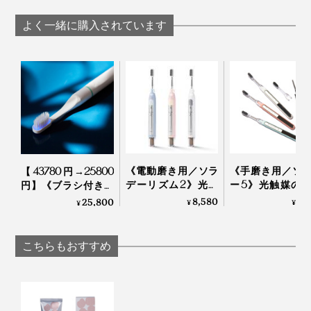
ーの「木曽檜歯磨き
料・合成原料フリー
ジェル」
の「木曽檜歯磨きジ
よく一緒に購入されています
ェル」
《電動磨き用／ソラ
《手磨き用／ソ
【43780円→25800
デーリズム2》光触
ー5》光触媒の
円】《ブラシ付き本
媒の効果で、歯磨き
で、歯磨き粉な
体＋替えブラシヘッ
8,580
2,
25,800
¥
¥
¥
粉なしでも歯垢がと
も歯垢がとれる
ド2本セット》世界
れる「歯ブラシ」｜
ブラシ」｜SOLAD
初、刺激・振動なし
SOLADEY
の「電子歯ブラシ」
こちらもおすすめ
｜PLAQLES プラクレ
ス