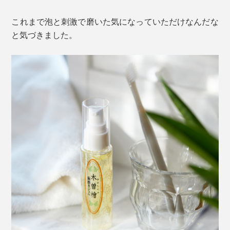
のみを認定した「世界トップアスリート公式認定」にも
選ばれています。
これまで泡と刺激で磨いた気になっていただけなんだな
と気づきました。