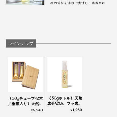
檜の端材を湧水で煮沸し、蒸留水に
ラインナップ
《50gボトル》天然
《30gチューブ×2本
成分97.1%、フッ素・
／桐箱入り》天然成
発泡剤・研磨剤・保
分97.1%、フッ素・発
1,980
5,940
¥
¥
存料・合成原料フリ
泡剤・研磨剤・保存