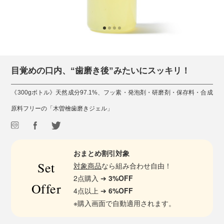
目覚めの口内、“歯磨き後”みたいにスッキリ！
《300gボトル》天然成分97.1%、フッ素・発泡剤・研磨剤・保存料・合成
原料フリーの「木曽檜歯磨きジェル」
おまとめ割引対象
Set
対象商品
なら組み合わせ自由！
2点購入 ➔
3%OFF
Offer
4点以上 ➔
6%OFF
※購入画面で自動適用されます。