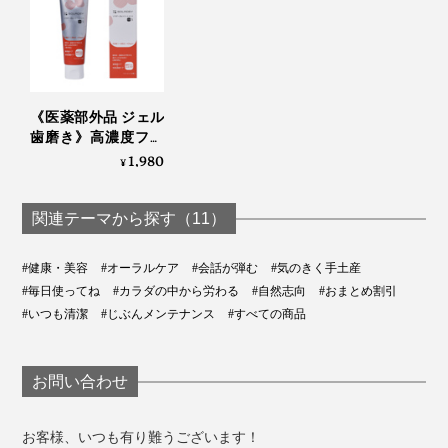
《医薬部外品 ジェル
歯磨き》高濃度フッ
素配合、口臭・歯周
1,980
¥
病・知覚過敏ケア用
「薬用 ソラデー ガム
トリートメントプラ
関連テーマから探す（11）
スS」｜SOLADEY
#健康・美容
#オーラルケア
#会話が弾む
#気のきく手土産
#毎日使ってね
#カラダの中から労わる
#自然志向
#おまとめ割引
#いつも清潔
#じぶんメンテナンス
#すべての商品
お問い合わせ
お客様、いつも有り難うございます！