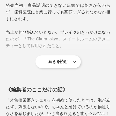
発売当初、商品説明のできない店頭では良さが伝わら
ず、歯科医院に営業に行っても高額すぎるとなかなか相
手にされず。
フッ素・発泡剤・研磨剤・合成香料・人工着色料はゼ
ロ。ケミカルなものを最低限にとどめ、成分の97.1%が
売上が伸び悩んでいたなか、ブレイクのきっかけになっ
天然成分で作られているので、子どもから大人まで安心
たのが、「The Okura tokyo」スイートルームのアメニ
して使えます。
ティーとして採用されたこと。
続きを読む
＊実際のアメニティーは、上画像のチューブタイプ
「木曽檜歯磨きジェル」を使用した宿泊者から購入希望
の連絡が入り出し、販路が拡大。今では、3500店舗を
《編集者のここだけの話》
超えるエステサロン、歯科医院、調剤薬局チェーンなど
で引っ張りだこの人気商品に。
「木曽檜歯磨きジェル」を初めて使ったときは、泡が立
たず、刺激もないので、ちゃんと磨けているのか物足り
2022年には、アスリートたちが本当にいいと思う商品
なさを感じましたが、いざ磨き終えると歯がツルツル！