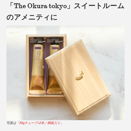
「The Okura tokyo」スイートルーム
そのほか、保湿成分として、イチョウの葉、スイカズラ
の花、セージの葉、ワサビの根のエキスなど、植物由来
のアメニティに
の成分を配合。
本品は、家族全員で使いたいヘビーユーザー向けの、ポ
ンプ式・大容量300gタイプ。家族4人で1日2回使う場
合、1〜2ヶ月分です。
写真は「
30gチューブ×2本／桐箱入り
」