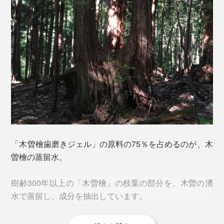
この爽快感、使い始めたらリピート確定です。
「木曽檜歯磨きジェル」の原料の75％を占めるのが、木
曽檜の蒸留水。
樹齢300年以上の「木曽檜」の枝葉の部分を、木曽の湧
水で蒸留し、成分を抽出しています。