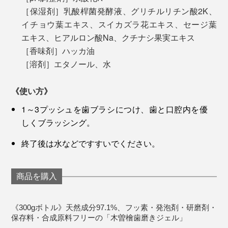
［保湿剤］乳酸桿菌発酵液、グリチルリチン酸2K、
イチョウ葉エキス、スイカズラ花エキス、セージ葉
エキス、ヒアルロン酸Na、クチナシ果実エキス
［香味剤］ハッカ油
［溶剤］エタノール、水
歯磨き後に余計な後味が残ることもなく、すぐにお茶や
《使い方》
コーヒーを飲んでも味が変わりません。
1～3プッシュを歯ブラシにつけ、歯と口腔内を優
しくブラッシング。
歯磨き剤としては価格がお高めですが、歯と口内の健康
を考えれば、投資価値は絶大。もう、普通の歯磨き粉に
終了後は水などですすいでください。
は戻りたくたい！
商品を購入
《300gボトル》天然成分97.1%、フッ素・発泡剤・研磨剤・
保存料・合成原料フリーの「木曽檜歯磨きジェル」