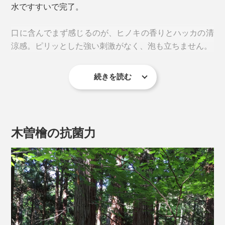
水ですすいで完了。
口に含んでまず感じるのが、ヒノキの香りとハッカの清
涼感。ピリッとした強い刺激がなく、泡も立ちません。
続きを読む
泡が立たないことで、液だれしにくく、舌で歯のザラザ
ラがちゃんととれているか確かめながら、ゆっくりと歯
磨きできるのもポイント。電動歯ブラシとの相性も抜群
です。
木曽檜の抗菌力
歯磨き後の歯はツルツル。研磨剤フリーなのに、歯垢が
しっかり落とせているのが分かります。
特にそのパワーを実感するのが、朝、目覚めた時。就寝
前に本品で歯を磨けば、寝起きの口内がネバついていな
いのに気づくはず。