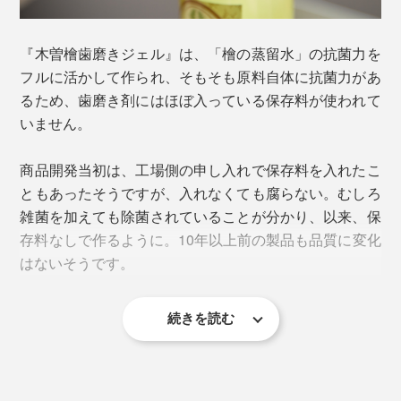
証明）、皮膚刺激性試験（皮膚についても害が無いこと
の証明）、成分分析試験（重金属などが含まれていない
ことの証明）もクリアしています。
『木曽檜歯磨きジェル』は、「檜の蒸留水」の抗菌力を
フルに活かして作られ、そもそも原料自体に抗菌力があ
歯、歯茎、頬の内側、舌…、口の中全体に行き渡らせ
るため、歯磨き剤にはほぼ入っている保存料が使われて
て、口内を清らかに保ってください。
いません。
「木曽檜」について、詳しくはこちら＞
商品開発当初は、工場側の申し入れで保存料を入れたこ
ともあったそうですが、入れなくても腐らない。むしろ
雑菌を加えても除菌されていることが分かり、以来、保
存料なしで作るように。10年以上前の製品も品質に変化
はないそうです。
続きを読む
「医薬部外品」の認可は取得していますが、法律上「医
薬部外品」は防腐剤の添加が必須のため、あえて「医薬
部外品」としては販売しないという方針なのだとか。