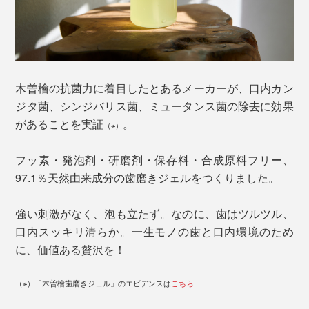
木曽檜の抗菌力に着目したとあるメーカーが、口内カン
ジタ菌、シンジバリス菌、ミュータンス菌の除去に効果
があることを実証
。
（※）
フッ素・発泡剤・研磨剤・保存料・合成原料フリー、
97.1％天然由来成分の歯磨きジェルをつくりました。
強い刺激がなく、泡も立たず。なのに、歯はツルツル、
口内スッキリ清らか。一生モノの歯と口内環境のため
に、価値ある贅沢を！
（※）「木曽檜歯磨きジェル」のエビデンスは
こちら