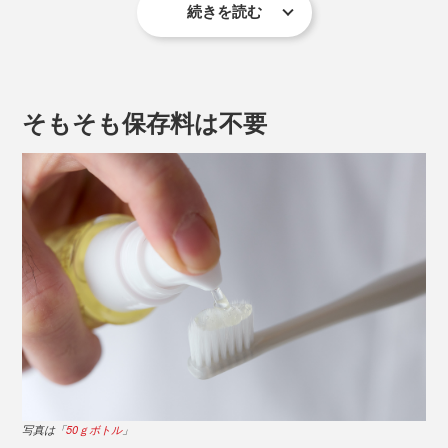
続きを読む
木曽檜は耐久性に優れた建築材として、伊勢神宮や大阪
城でも用いられ、抽出した成分は防臭剤や防腐剤として
使われるなど、その抗菌力は広く知られるところ。
そもそも保存料は不要
もっと他のものにも応用できるはずと考えたとあるメー
カーの社長。ある日、檜の蒸留水で口をすすぐとさっぱ
りすることに気づき、実際の抗菌データ公的機関で取る
ことに。
結果、歯周病菌の代表格であるジンジバリス菌を5分以
内に99.9％除菌、ミュータンス菌（虫歯菌）を60分以内
に99.9％除菌、口内炎の原因菌であるカンジダ菌を24時
間以内に99.9％除菌することが実証されました。
（※）
（※）「木曽檜歯磨きジェル」のエビデンスは
こちら
写真は「
50ｇボトル
」
また、経口毒性試験（誤飲しても身体に害が無いことの