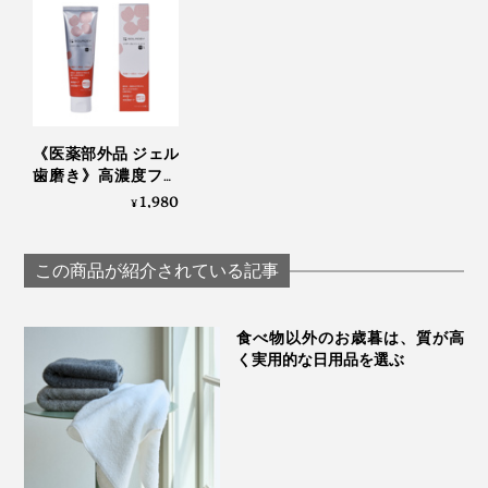
SINGETSU ジャムレ
ーベル 満月・新月
《医薬部外品 ジェル
歯磨き》高濃度フッ
素配合、口臭・歯周
1,980
¥
病・知覚過敏ケア用
「薬用 ソラデー ガム
トリートメントプラ
この商品が紹介されている記事
スS」｜SOLADEY
食べ物以外のお歳暮は、質が高
く実用的な日用品を選ぶ