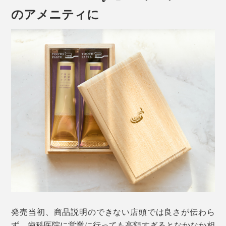
そのほか、保湿成分として、イチョウの葉、スイカズラ
のアメニティに
の花、セージの葉、ワサビの根のエキスなど、植物由来
の成分を配合。
フッ素・発泡剤・研磨剤・合成香料・人工着色料はゼ
ロ。ケミカルなものを最低限にとどめ、成分の97.1%が
天然成分で作られているので、子どもから大人まで安心
して使えます。
発売当初、商品説明のできない店頭では良さが伝わら
ず、歯科医院に営業に行っても高額すぎるとなかなか相