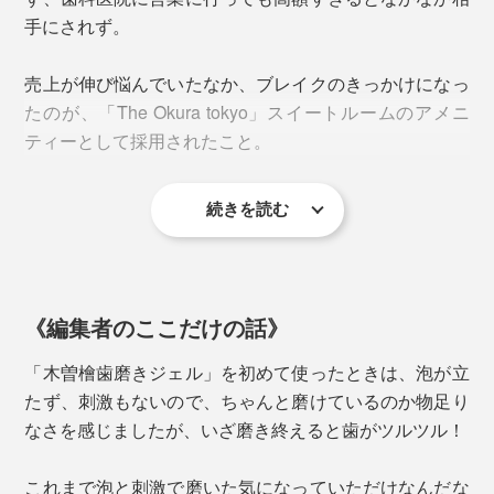
手にされず。
売上が伸び悩んでいたなか、ブレイクのきっかけになっ
たのが、「The Okura tokyo」スイートルームのアメニ
ティーとして採用されたこと。
続きを読む
「木曽檜歯磨きジェル」を使用した宿泊者から購入希望
の連絡が入り出し、販路が拡大。今では、3500店舗を
超えるエステサロン、歯科医院、調剤薬局チェーンなど
で引っ張りだこの人気商品に。
《編集者のここだけの話》
2022年には、アスリートたちが本当にいいと思う商品
「木曽檜歯磨きジェル」を初めて使ったときは、泡が立
のみを認定した「世界トップアスリート公式認定」にも
たず、刺激もないので、ちゃんと磨けているのか物足り
選ばれています。
なさを感じましたが、いざ磨き終えると歯がツルツル！
本品は、30g入りチューブが2本、美しい桐箱に恭しく
これまで泡と刺激で磨いた気になっていただけなんだな