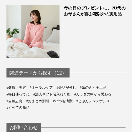
母の日のプレゼントに、70代の
お母さんが喜ぶ花以外の実用品
関連テーマから探す（12）
#健康・美容
#オーラルケア
#会話が弾む
#気のきく手土産
#毎日使ってね
#法人ギフト名入れ可能
#カラダの中から労わる
#自然志向
#おまとめ割引
#いつも清潔
#じぶんメンテナンス
#すべての商品
お問い合わせ