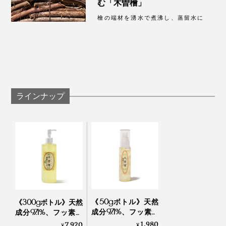
む「木曽檜」
檜の端材を湧水で煮沸し、蒸留水に
ラインナップ
《50gボトル》天然
《300gボトル》天然
成分97.1%、フッ素・
成分97.1%、フッ素・
発泡剤・研磨剤・保
発泡剤・研磨剤・保
1,980
7,920
¥
¥