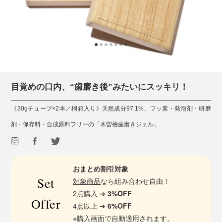
目覚めの口内、“歯磨き後”みたいにスッキリ！
《30gチューブ×2本／桐箱入り》天然成分97.1%、フッ素・発泡剤・研磨
剤・保存料・合成原料フリーの「木曽檜歯磨きジェル」
おまとめ割引対象
Set
対象商品
なら組み合わせ自由！
2点購入 ➔
3%OFF
Offer
4点以上 ➔
6%OFF
※購入画面で自動適用されます。