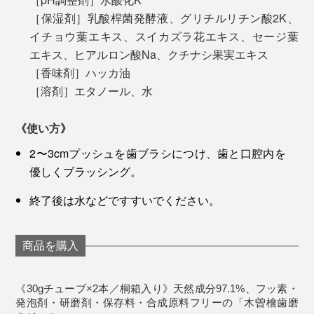
［保湿剤］乳酸桿菌発酵液、グリチルリチン酸2K、
イチョウ葉エキス、スイカズラ花エキス、セージ葉
エキス、ヒアルロン酸Na、クチナシ果実エキス
［香味剤］ハッカ油
歯磨き後に余計な後味が残ることもなく、すぐにお茶や
［溶剤］エタノール、水
コーヒーを飲んでも味が変わりません。
《使い方》
歯磨き剤としては価格がお高めですが、歯と口内の健康
2〜3cmプッシュを歯ブラシにつけ、歯と口腔内を
を考えれば、投資価値は絶大。もう、普通の歯磨き粉に
優しくブラッシング。
は戻りたくない！
終了後は水などですすいでください。
商品を購入
《30gチューブ×2本／桐箱入り》天然成分97.1%、フッ素・
発泡剤・研磨剤・保存料・合成原料フリーの「木曽檜歯磨