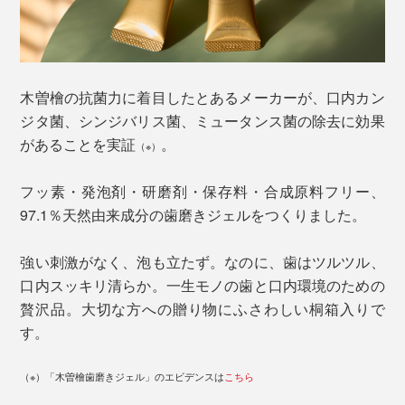
木曽檜の抗菌力に着目したとあるメーカーが、口内カン
ジタ菌、シンジバリス菌、ミュータンス菌の除去に効果
があることを実証
。
（※）
フッ素・発泡剤・研磨剤・保存料・合成原料フリー、
97.1％天然由来成分の歯磨きジェルをつくりました。
強い刺激がなく、泡も立たず。なのに、歯はツルツル、
口内スッキリ清らか。一生モノの歯と口内環境のための
贅沢品。大切な方への贈り物にふさわしい桐箱入りで
す。
（※）「木曽檜歯磨きジェル」のエビデンスは
こちら