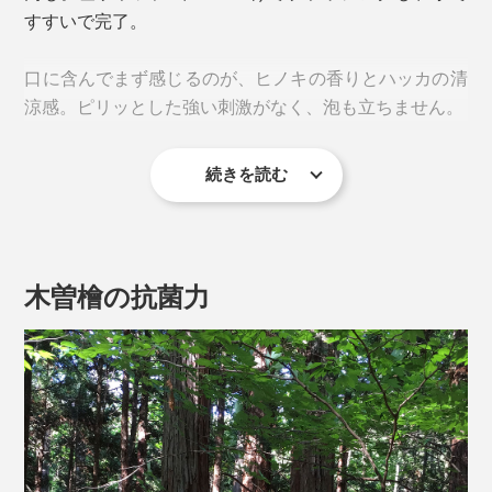
すすいで完了。
口に含んでまず感じるのが、ヒノキの香りとハッカの清
涼感。ピリッとした強い刺激がなく、泡も立ちません。
続きを読む
泡が立たないことで、液だれしにくく、舌で歯のザラザ
ラがちゃんととれているか確かめながら、ゆっくりと歯
磨きできるのもポイント。電動歯ブラシとの相性も抜群
です。
木曽檜の抗菌力
歯磨き後の歯はツルツル。研磨剤フリーなのに、歯垢が
しっかり落とせているのが分かります。
特にそのパワーを実感するのが、朝、目覚めた時。就寝
前に本品で歯を磨けば、寝起きの口内がネバついていな
いのに気づくはず。