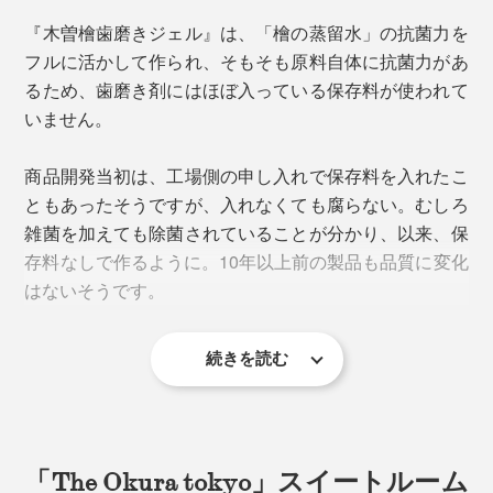
証明）、皮膚刺激性試験（皮膚についても害が無いこと
『木曽檜歯磨きジェル』は、「檜の蒸留水」の抗菌力を
の証明）、成分分析試験（重金属などが含まれていない
フルに活かして作られ、そもそも原料自体に抗菌力があ
ことの証明）もクリアしています。
るため、歯磨き剤にはほぼ入っている保存料が使われて
いません。
歯、歯茎、頬の内側、舌…、口の中全体に行き渡らせ
て、口内を清らかに保ってください。
商品開発当初は、工場側の申し入れで保存料を入れたこ
ともあったそうですが、入れなくても腐らない。むしろ
「木曽檜」について、詳しくはこちら＞
雑菌を加えても除菌されていることが分かり、以来、保
存料なしで作るように。10年以上前の製品も品質に変化
はないそうです。
続きを読む
「医薬部外品」の認可は取得していますが、法律上「医
薬部外品」には防腐剤の添加が必須のため、あえて「医
薬部外品」としては販売しないという方針なのだとか。
「The Okura tokyo」スイートルーム