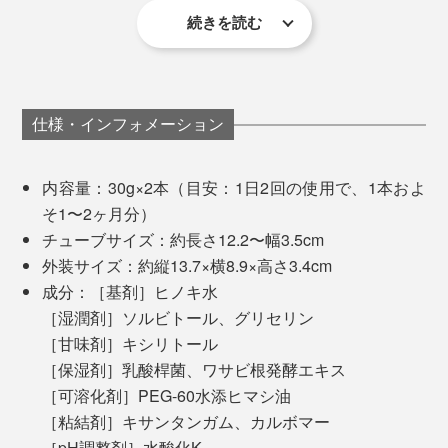
続きを読む
泡でごまかされず、磨きながら舌で歯のザラザラが落ち
ているかを確かめながら、ゆっくりと歯磨きできるのも
いい。
仕様・インフォメーション
檜とハッカの香りに包まれて、森林浴気分に浸りながら
ていねいにケアする感じは、これまでにない感覚。試し
内容量：30g×2本（目安：1日2回の使用で、1本およ
に原稿に詰まったときに歯磨きしたら、気分がスーッと
そ1〜2ヶ月分）
晴れて、リフレッシュできました。
チューブサイズ：約長さ12.2〜幅3.5cm
外装サイズ：約縦13.7×横8.9×高さ3.4cm
成分：［基剤］ヒノキ水
［湿潤剤］ソルビトール、グリセリン
［甘味剤］キシリトール
［保湿剤］乳酸桿菌、ワサビ根発酵エキス
［可溶化剤］PEG-60水添ヒマシ油
［粘結剤］キサンタンガム、カルボマー
［pH調整剤］水酸化K