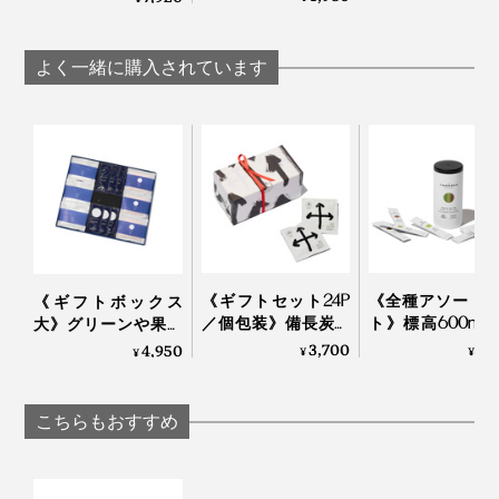
存料・合成原料フリ
存料・合成原料フリ
ーの「木曽檜歯磨き
ーの「木曽檜歯磨き
ジェル」
ジェル」
よく一緒に購入されています
《ギフトセット24P
《全種アソート
《ギフトボックス
／個包装》備長炭で
ト》標高600m
大》グリーンや果実
ていねいに炙った、
岡・有機茶畑で
の“自然の香り”でリフ
3,700
1,
4,950
¥
¥
¥
おこげ香る炒り餅を
た、溶かして飲
レッシュ！髪・顔・
ブレンド「京玄米茶
ーガニックの「
体がしっとり潤う
（東／煎茶ベース、
茶パウダー（1
「全身シャンプー＆
こちらもおすすめ
西／ほうじ茶ベー
本）」｜TH
バスソルトセット」
ス）」｜京玄米茶 上
NODOKA
｜JamLabel
ル入ル
MANGETSU・