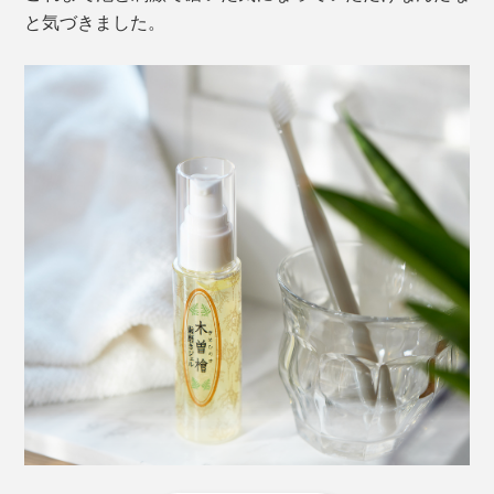
入ったギフト仕様。チューブは「The Okura Tokyo」の
と気づきました。
アメニティーと同じものです。
男女問わず好みを選ばず喜ばれ、記憶に残る贈りもの
に。企業やお店の記念品にもぴったりです。