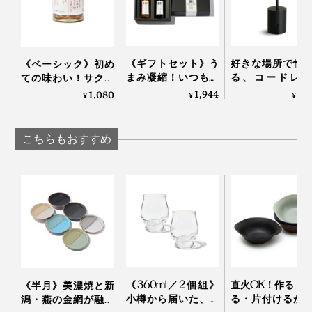
場合がございますので、ご注意ください。
急激な温度変化はヒビ割れなどの原因になるのでご
注意ください。
《ギフトセット》う
好きな場所で愉
《ベーシック》初め
まみ凝縮！いつもの
る、コードレス
ての味わい！サクサ
醤油・お酢が宗田節
「晩酌ライト」
クのアーモンド粒と
1,944
9,
1,080
¥
¥
¥
で輝きだす、つぎ足
風味豊かなもろみ入
して使える「だし醤
りしょうゆが、料理
油＆だし酢（化粧箱
をグンとおいしくす
こちらもおすすめ
入り）」｜
る「食べる調味料」
SHIMANTO DOMEKI
｜サクサクしょうゆ
COMPANY
アーモンド
《360ml／2個組》
直火OK！作る・
《半月》美濃焼と新
小樽から届いた、気
る・片付けるが
潟・燕の金網が融合