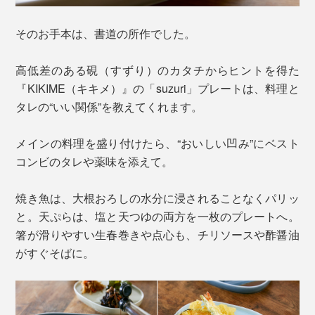
そのお手本は、書道の所作でした。
高低差のある硯（すずり）のカタチからヒントを得た
『KIKIME（キキメ）』の「suzuri」プレートは、料理と
タレの“いい関係”を教えてくれます。
メインの料理を盛り付けたら、“おいしい凹み”にベスト
コンビのタレや薬味を添えて。
焼き魚は、大根おろしの水分に浸されることなくパリッ
と。天ぷらは、塩と天つゆの両方を一枚のプレートへ。
箸が滑りやすい生春巻きや点心も、チリソースや酢醤油
がすぐそばに。