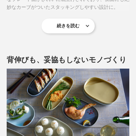
幅約249×奥行約110mmサイズの本品は、焼き魚やお刺
妙なカーブがついたスタッキングしやすい設計に。
身、餃子にぴったりな「ロング」。
続きを読む
背伸びも、妥協もしないモノづくり
溜め掛けとは、職人さんがひとつひとつのお皿を傾けな
がら釉薬のかかり具合を調整する、とても手間のかかる
作業。
お皿の端にクシ形のくぼみ付きで、一人分の料理がいい
バランスで盛り付けられて、大好物が映える一枚です。