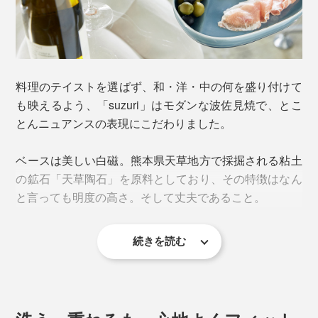
料理のテイストを選ばず、和・洋・中の何を盛り付けて
も映えるよう、「suzuri」はモダンな波佐見焼で、とこ
とんニュアンスの表現にこだわりました。
ベースは美しい白磁。熊本県天草地方で採掘される粘土
の鉱石「天草陶石」を原料としており、その特徴はなん
と言っても明度の高さ。そして丈夫であること。
続きを読む
一枚のうつわに、なだらかな高低差をつけたことで、平
皿の中に小皿が吸い込まれたような機能的デザインが誕
生しました。