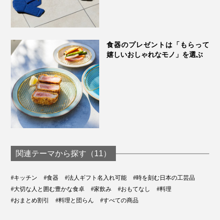
食器のプレゼントは「もらって
嬉しいおしゃれなモノ」を選ぶ
関連テーマから探す（11）
#キッチン
#食器
#法人ギフト名入れ可能
#時を刻む日本の工芸品
#大切な人と囲む豊かな食卓
#家飲み
#おもてなし
#料理
#おまとめ割引
#料理と団らん
#すべての商品