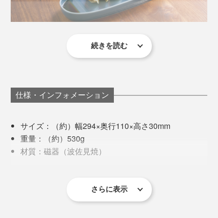
写真は長崎県波佐見町の風景
続きを読む
ストレスなくきれいに重ねられて、収納もコンパクト。
MONOCOの金曜日は終日会議。長く濃厚な議論が終わ
くぼみの傾斜もなだらかで、洗う・拭くといった日常の
って、家に帰ればいつもクタクタ。ご飯の支度をする気
お手入れもしやすい。
力もないので、帰りにデパ地下で巻き寿司を買って帰る
例えば、タレを入れるくぼみも、餃子を食べる時にどの
のが、私のささやかなご褒美。
仕様・インフォメーション
くらいの量の酢醤油を小皿に入れるか、チーム内で検証
冷凍のシュウマイ、スーパーで買ったお惣菜や巻き寿
電子レンジ、食器洗浄機・乾燥機の使用もOK！
してちょうどいい容量になるよう工夫されているのだと
司、スライスしたフランスパンをさっと並べるだけで食
その巻き寿司と醤油を「suzuri」に盛り付けたところ、
か。
サイズ：（約）幅294×奥行110×高さ30mm
材が引き立つのは、この透明感のある色彩を重ねた表情
料理が映える美しさだけではなく、使い勝手もバツグン
なんとも華やかなごちそうに見えるのです。まるで、料
重量：（約）530g
の賜物です。
な一枚なのです。
理が輝くステージ。
実際に、普段使っている丸と四角のタレ皿に醤油を入れ
材質：磁器（波佐見焼）
て測ってみたら10cc（小さじ2）が私の適量でした。そ
原産国：日本製
冷凍のシュウマイも、電子レンジで温めただけなのにキ
れと同量の醤油を「suzuri」のロング、オーバルに入れ
品質表示：電子レンジ可、食器洗浄機・乾燥機可
ラキラしていて、いつもよりおいしく感じる。
たところ、なんとぴったりいい塩梅に入ります。
さらに表示
《「オーバル」と「ロング」のサイズ比較》
最寄りの位置に、醤油がいてくれることの安心感もい
い。