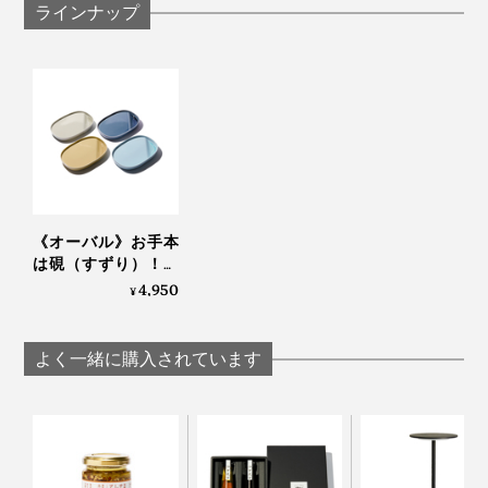
本来の用途以外には使用しないでください。
ラインナップ
ご使用いただく前に中性洗剤を使い柔らかなスポン
ジ等でよく洗ってから使用してください。
たわしや磨き粉などで洗うとキズがつくことがあり
ますのでご使用しないでください。
一つ一つ手作業で作られている為、形、サイズ、釉
薬色の濃淡、色ムラ、釉薬のたれに個体差がござい
くぼみの中に汁気の多い副菜を盛り付けるのもおすすめ
ます。
製造工程上、裏面が無釉（釉薬がかかっていない）
《オーバル》お手本
焼き魚の油と大根おろしの汁が混ざるのが嫌いという方
仕上げで、無釉独特のザラ感あります。
は硯（すずり）！お
も、ぜひ「suzuri」で秋の味覚をお楽しみください！
あなたなら、「suzuri」のくぼみに何を盛り付けます
皿が減る、食事がス
4,950
圧力鋳込み成型の為、天草陶石を型に流す「鋳込み
¥
か。
スム、重ねて収納で
口」が裏面に1箇所ございますが、本製品の特徴にな
きる「suzuriプレー
ります。
ト」｜KIKIME
よく一緒に購入されています
「鋳込み口」があるため、表面に釉薬だまりの影響
が出ることがありますが、手仕事品の特徴になりま
すのでご了承ください。
つけ置き洗いはお避けください。汚れ等がしみ込む