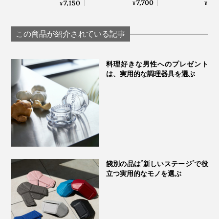
取らず、深く味わう
つで完結する「器
した、網付きプレー
7,700
5,
7,150
¥
¥
¥
ためのゴブレット型
用 鍋」｜KOKURY
ト「amime」｜
グラス「fuwari」｜
KIKIME
KIKIME
この商品が紹介されている記事
料理好きな男性へのプレゼント
は、実用的な調理器具を選ぶ
餞別の品は“新しいステージ”で役
立つ実用的なモノを選ぶ