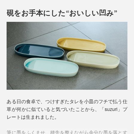
硯をお手本にした“おいしい凹み”
ある日の食卓で、つけすぎたタレを小皿のフチで払う仕
草が何かに似ていると気づいたことから、「suzuri」プ
レートは生まれました。
筆に墨をふくませ、穂先を整えながら余分な墨を落とす