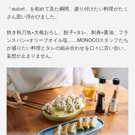
「suzuri」を初めて見た瞬間、盛り付けたい料理がたく
さん思い浮かびました。
焼き秋刀魚×大根おろし、餃子×タレ、刺身×醤油、フラ
ンスパン×オリーブオイル塩……MONOCOスタッフたち
長崎県波佐見町にある窯元・永泉窯で、長期間のトライ
仕舞い込んで使わなくなる“特別”なものではなく、日常
が盛りたい料理とタレの組み合わせを口々に言い合い、
＆エラーを繰り返しながら、従来よりも生産工程と手間
の中で心地よく機能する“効き目”への飽くなき追求。
妄想が止まりません。
をかけて心地いいカタチへとたどり着きました。
その着眼点のユニークさ、やさしさ、茶目っ気から、気
さらに、プレートの縁には「釉薬ポケット」というささ
がつけば『KIKIME』のファンになっていたという人も
やかな溝を入れ、釉薬の溜まりで濃淡をつけることで、
多いのではないでしょうか。
シンプルな中にもエッジの効いた表情、透明釉のニュア
ンスを演出しているというのだから芸が細かい。