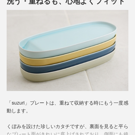
洗う・重ねるも、心地よくフィット
お皿が一枚減ることで、食卓も収納棚もすっきり。準
備・後片付けもラクに。
仕切りでセパレートするお皿とはまったく異なる、使い
勝手のよさを追求したカタチです。
この白さによって、透明釉と呼ばれる透け感のある釉薬
のニュアンスが生きるのです。
「suzuri」は、くぼみに液体が溜まっているように見せ
るため、釉薬の溜まりをあえてつくる「溜め掛け」とい
う手法を用いています。
「suzuri」プレートは、重ねて収納する時にもう一度感
動します。
くぼみを設けた珍しいカタチですが、裏面を見ると平ら
なプレート面がきれいに底上げされており、側面にも絶