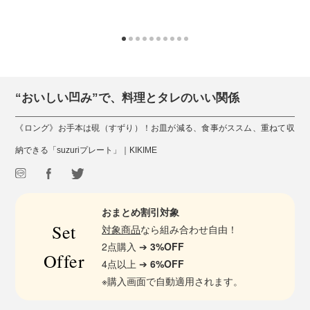
“おいしい凹み”で、料理とタレのいい関係
《ロング》お手本は硯（すずり）！お皿が減る、食事がススム、重ねて収
納できる「suzuriプレート」｜KIKIME
おまとめ割引対象
Set
対象商品
なら組み合わせ自由！
2点購入 ➔
3%OFF
Offer
4点以上 ➔
6%OFF
※購入画面で自動適用されます。