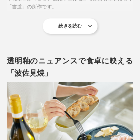
「書道」の所作です。
続きを読む
硯のカタチって、理にかなっていたんだ……！
透明釉のニュアンスで食卓に映える
「波佐見焼」
硯の丘（墨を磨るところ）にあたる平面には料理を盛り
付けて、海（墨を溜めるところ）にあたるくぼみには、
タレや薬味、汁気の多い副菜などを添えて。