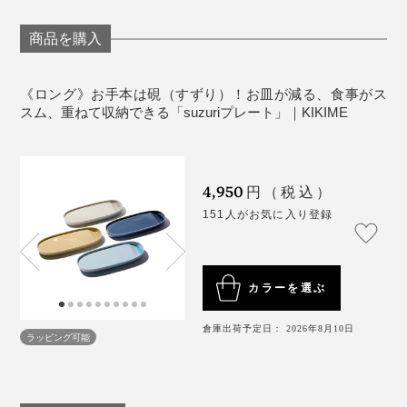
商品を購入
そういえば、食卓に並ぶ料理皿たちの隙間で、いつも窮
屈そうにしていたタレや薬味皿。手元に置けばぶつかっ
てこぼし、邪魔になるからと遠くに置けばタレをつけた
《ロング》お手本は硯（すずり）！お皿が減る、食事がス
スム、重ねて収納できる「suzuriプレート」｜KIKIME
い時にお箸をウロウロさせていたなと思い返しました。
セパレートプレートというより、とても心地いい一体感
を感じます。
4,950
円（税込）
写真左前は「オーバル」、右前は「ロング」※すべて同量（10cc／小さじ2）の醤
油を入れています
151人がお気に入り登録
あとは、おかずをワンプレートに盛り付けたい時、ひじ
このくぼみ、タレだけじゃなく汁気の多い副菜入れとし
きのような水分多めのおかずも汁が混ざらず、これまた
ても重宝。ワインのお供に、生ハムやチーズを平面に盛
便利！
カラーを選ぶ
り付けて、くぼみにはオリーブ漬けを。水分が混ざら
ず、コロコロ転がらず、とてもいい！
倉庫出荷予定日： 2026年8月10日
ラッピング可能
《使用上のご注意》