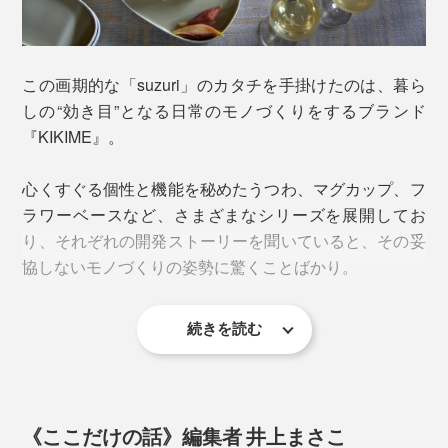
さらに、毎日の使い勝手を考えて軽量化にもこだわりま
この画期的な「suzuri」のカタチを手掛けたのは、暮ら
した。できる限りの厚みを削ぎ落とし、裏面に空間をつ
しの“効き目”となる日常のモノづくりをするブランド
くったことでストレスのない軽さに。
『KIKIME』。
そのおかげで、何の説明をしなくても「ここはタレを入
じつはとても複雑な構造だから、歪みのない平面に焼き
心くすぐる個性と機能を秘めたうつわ、マグカップ、フ
れるくぼみなんだ！」と分かる、考えなくても使い方が
上げることは一筋縄ではいかないことばかり。
ラワーベースなど、さまざまなシリーズを展開してお
イメージができる。
り、それぞれの開発ストーリーを聞いていると、その妥
協しないモノづくりの姿勢に驚くことばかり。
アフォーダンス（見るだけで性質がわかる、行動のヒン
トになる）な設計をさりげなくやってくれていることに
続きを読む
も感動しました。
《ここだけの話》編集者 井上まさこ