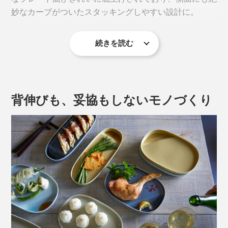
妙なカーブがついたスタッキングしやすい設計に。
幅約232×奥行約160mmサイズの本品は、刺盛りやシュ
続きを読む
ウマイ、天ぷら、生春巻きにぴったりな「オーバル」。
背伸びも、妥協もしないモノづくり
写真はsuzuriプレートの「
ロング
」
溜め掛けとは、職人さんがひとつひとつのお皿を傾けな
がら釉薬のかかり具合を調整する、とても手間のかかる
作業。