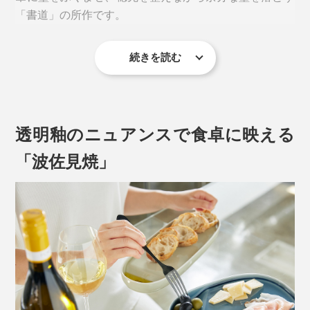
「書道」の所作です。
続きを読む
硯のカタチって、理にかなっていたんだ……！
透明釉のニュアンスで食卓に映える
「波佐見焼」
写真はsuzuriプレートの「
ロング
」
硯の丘（墨を磨るところ）にあたる平面には料理を盛り
付けて、海（墨を溜めるところ）にあたるくぼみには、
タレや薬味、汁気の多い副菜などを添えて。