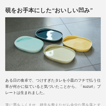
硯をお手本にした“おいしい凹み”
ある日の食卓で、つけすぎたタレを小皿のフチで払う仕
草が何かに似ていると気づいたことから、「suzuri」プ
レートは生まれました。
筆に墨をふくませ、穂先を整えながら余分な墨を落とす