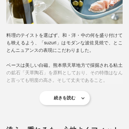
料理のテイストを選ばず、和・洋・中の何を盛り付けて
も映えるよう、「suzuri」はモダンな波佐見焼で、とこ
とんニュアンスの表現にこだわりました。
ベースは美しい白磁。熊本県天草地方で採掘される粘土
の鉱石「天草陶石」を原料としており、その特徴はなん
と言っても明度の高さ。そして丈夫であること。
続きを読む
一枚のうつわに、なだらかな高低差をつけたことで、平
皿の中に小皿が吸い込まれたような機能的デザインが誕
生しました。