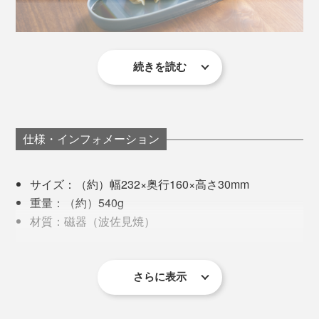
写真は長崎県波佐見町の風景
続きを読む
ストレスなくきれいに重ねられて、収納もコンパクト。
MONOCOの金曜日は終日会議。長く濃厚な議論が終わ
くぼみの傾斜もなだらかで、洗う・拭くといった日常の
って、家に帰ればいつもクタクタ。ご飯の支度をする気
写真はsuzuriプレートの「
ロング
」
お手入れもしやすい。
力もないので、帰りにデパ地下で巻き寿司を買って帰る
のが、私のささやかなご褒美。
例えば、タレを入れるくぼみも、餃子を食べる時にどの
仕様・インフォメーション
電子レンジ、食器洗浄機・乾燥機の使用もOK！
くらいの量の酢醤油を小皿に入れるか、チーム内で検証
その巻き寿司と醤油を「suzuri」に盛り付けたところ、
してちょうどいい容量になるよう工夫されているのだと
サイズ：（約）幅232×奥行160×高さ30mm
冷凍のシュウマイ、スーパーで買ったお惣菜や巻き寿
料理が映える美しさだけではなく、使い勝手もバツグン
なんとも華やかなごちそうに見えるのです。まるで、料
か。
重量：（約）540g
司、スライスしただけのフランスパンをさっと並べるだ
な一枚なのです。
理が輝くステージ。
材質：磁器（波佐見焼）
けで食材が引き立つのは、この透明感のある色彩を重ね
実際に、普段使っている丸と四角のタレ皿に醤油を入れ
原産国：日本製
た表情の賜物です。
冷凍のシュウマイも、電子レンジで温めただけなのにキ
て測ってみたら10cc（小さじ2）が私の適量でした。そ
品質表示：電子レンジ可、食器洗浄機・乾燥機可
ラキラしていて、いつもよりおいしく感じる。
れと同量の醤油を「suzuri」のロング、オーバルに入れ
さらに表示
たところ、なんとぴったりいい塩梅に入ります。
《「オーバル」と「ロング」のサイズ比較》
最寄りの位置に、醤油がいてくれることの安心感もい
い。