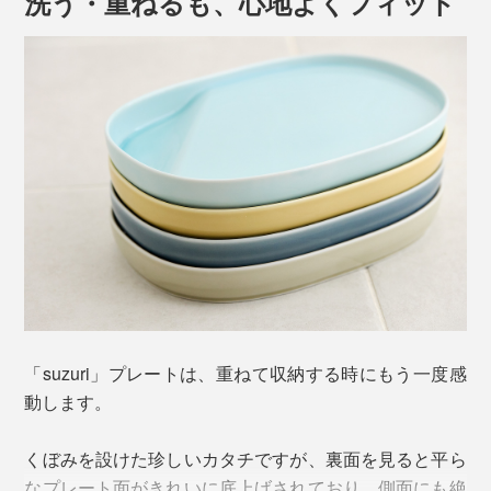
洗う・重ねるも、心地よくフィット
お皿が一枚減ることで、食卓も収納棚もすっきり、準
備・後片付けもラクに。
仕切りでセパレートするお皿とはまったく異なる、使い
勝手のよさを追求したカタチです。
写真はsuzuriプレートの「
ロング
」
この白さによって、透明釉と呼ばれる透け感のある釉薬
のニュアンスが生きるのです。
「suzuri」は、くぼみに液体が溜まっているように見せ
るため、釉薬の溜まりをあえてつくる「溜め掛け」とい
「suzuri」プレートは、重ねて収納する時にもう一度感
う手法を用いています。
動します。
くぼみを設けた珍しいカタチですが、裏面を見ると平ら
なプレート面がきれいに底上げされており、側面にも絶