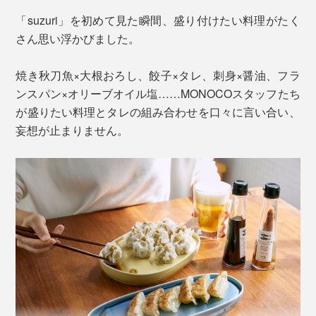
「suzuri」を初めて見た瞬間、盛り付けたい料理がたく
さん思い浮かびました。
焼き秋刀魚×大根おろし、餃子×タレ、刺身×醤油、フラ
ンスパン×オリーブオイル塩……MONOCOスタッフたち
長崎県波佐見町にある窯元・永泉窯で、長期間のトライ
仕舞い込んで使わなくなる“特別”なものではなく、日常
が盛りたい料理とタレの組み合わせを口々に言い合い、
＆エラーを繰り返しながら、従来よりも生産工程と手間
の中で心地よく機能する“効き目”への飽くなき追求。
妄想が止まりません。
をかけて心地いいカタチへとたどり着きました。
その着眼点のユニークさ、やさしさ、茶目っ気から、気
写真はsuzuriプレートの「
ロング
」
がつけば『KIKIME』のファンになっていたという人も
多いのではないでしょうか。
さらに、プレートの縁には「釉薬ポケット」というささ
やかな溝を入れ、釉薬の溜まりで濃淡をつけることで、
シンプルな中にもエッジの効いた表情、透明釉のニュア
ンスを演出しているというのだから芸が細かい。