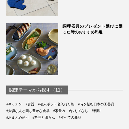
調理器具のプレゼント選びに困
った時のおすすめ15選
関連テーマから探す（11）
#キッチン
#食器
#法人ギフト名入れ可能
#時を刻む日本の工芸品
#大切な人と囲む豊かな食卓
#家飲み
#おもてなし
#料理
#おまとめ割引
#料理と団らん
#すべての商品