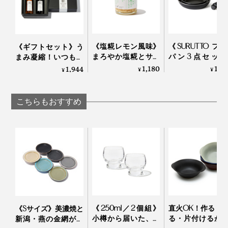
場合がございますので、ご注意ください。
急激な温度変化はヒビ割れなどの原因になるのでご
注意ください。
《塩糀レモン風味》
《SURUTTO フ
《ギフトセット》う
まろやか塩糀とサク
パン3点セット
まみ凝縮！いつもの
サクのカシューナッ
200万回の耐摩
醤油・お酢が宗田節
1,180
18,
1,944
¥
¥
¥
ツ粒に、瀬戸内レモ
試験をクリアし
で輝きだす、つぎ足
ンの刺激｜サクサク
「フライパン」
して使える「だし醤
塩糀レモンカシュー
SURUTTO
油＆だし酢（化粧箱
こちらもおすすめ
ナッツ
入り）」｜
SHIMANTO DOMEKI
COMPANY
《250ml／2個組》
直火OK！作る・
《Sサイズ》美濃焼と
小樽から届いた、気
る・片付けるが
新潟・燕の金網が融