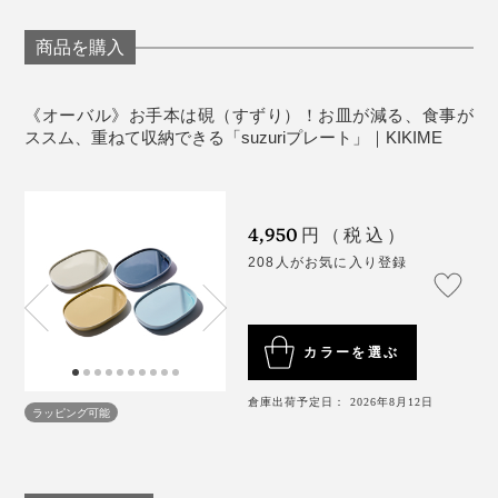
商品を購入
そういえば、食卓に並ぶ料理皿たちの隙間で、いつも窮
屈そうにしていたタレや薬味皿。手元に置けばぶつかっ
てこぼし、邪魔になるからと遠くに置けばタレをつけた
《オーバル》お手本は硯（すずり）！お皿が減る、食事が
ススム、重ねて収納できる「suzuriプレート」｜KIKIME
い時にお箸をウロウロさせていたなと思い返しました。
セパレートプレートというより、とても心地いい一体感
を感じます。
4,950
円（税込）
写真左前は「オーバル」、右前は「ロング」※すべて同量（10cc／小さじ2）の醤
208人がお気に入り登録
油を入れています
あとは、おかずをワンプレートに盛り付けたい時、ひじ
きのような水分多めのおかずも汁が混ざらず、これまた
このくぼみ、タレだけじゃなく汁気の多い副菜入れとし
便利！
カラーを選ぶ
ても重宝。ワインのお供に、生ハムやチーズを平面に盛
り付けて、くぼみにはオリーブ漬けを。水分が混ざら
倉庫出荷予定日： 2026年8月12日
ず、コロコロ転がらず、とてもいい！
ラッピング可能
《使用上のご注意》