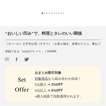
“おいしい凹み”で、料理とタレのいい関係
《オーバル》お手本は硯（すずり）！お皿が減る、食事がススム、重ねて
収納できる「suzuriプレート」｜KIKIME
おまとめ割引対象
Set
対象商品
なら組み合わせ自由！
2点購入 ➔
3%OFF
Offer
4点以上 ➔
6%OFF
※購入画面で自動適用されます。