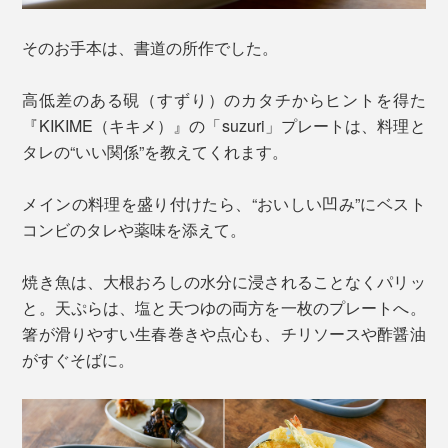
そのお手本は、書道の所作でした。
高低差のある硯（すずり）のカタチからヒントを得た
『KIKIME（キキメ）』の「suzuri」プレートは、料理と
タレの“いい関係”を教えてくれます。
メインの料理を盛り付けたら、“おいしい凹み”にベスト
コンビのタレや薬味を添えて。
焼き魚は、大根おろしの水分に浸されることなくパリッ
と。天ぷらは、塩と天つゆの両方を一枚のプレートへ。
箸が滑りやすい生春巻きや点心も、チリソースや酢醤油
がすぐそばに。