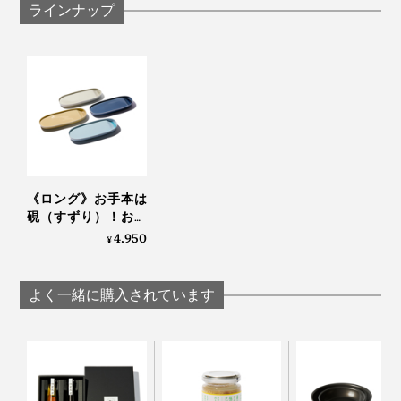
本来の用途以外には使用しないでください。
ラインナップ
ご使用いただく前に中性洗剤を使い柔らかなスポン
ジ等でよく洗ってから使用してください。
たわしや磨き粉などで洗うとキズがつくことがあり
ますのでご使用しないでください。
一つ一つ手作業で作られている為、形、サイズ、釉
薬色の濃淡、色ムラ、釉薬のたれに個体差がござい
くぼみの中に汁気の多い副菜を盛り付けるのもおすすめ
ます。
製造工程上、裏面が無釉（釉薬がかかっていない）
《ロング》お手本は
焼き魚の油と大根おろしの汁が混ざるのが嫌いという方
仕上げで、無釉独特のザラ感あります。
硯（すずり）！お皿
も、ぜひ「suzuri」で秋の味覚をお楽しみください！
が減る、食事がスス
4,950
圧力鋳込み成型の為、天草陶石を型に流す「鋳込み
¥
あなたなら、「suzuri」のくぼみに何を盛り付けます
ム、重ねて収納でき
口」が裏面に1箇所ございますが、本製品の特徴にな
か。
る「suzuriプレート」
ります。
｜KIKIME
よく一緒に購入されています
「鋳込み口」があるため、表面に釉薬だまりの影響
が出ることがありますが、手仕事品の特徴になりま
すのでご了承ください。
つけ置き洗いはお避けください。汚れ等がしみ込む