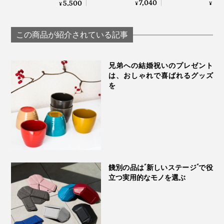
取らず、深く味わう
つで完結する「器
合した、網付きプレ
7,040
5,
5,500
¥
¥
¥
ためのゴブレット型
用 鍋」｜KOKURY
ート「amime」｜
グラス「fuwari」｜
KIKIME
KIKIME
この商品が紹介されている記事
兄弟への結婚祝いのプレゼント
は、おしゃれで喜ばれるグッズ
を
餞別の品は“新しいステージ”で役
立つ実用的なモノを選ぶ