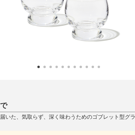
日用品
健康・美容
すべて
すべて
ひんやり今治タオル、生き返る〜
掃除・洗濯
肌・髪ケア
タオル
バスグッズ
スリッパ
ひんやりグッズ
防災用品
あったかグッズ
水筒
健康グッズ
日用品／その他
オーラルケア
Rで
ら届いた、気取らず、深く味わうためのゴブレット型グラス「f