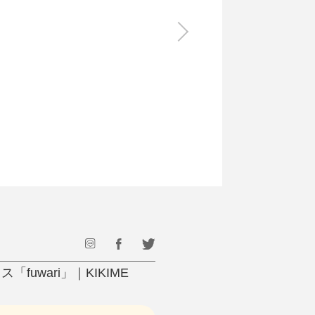
食料品
旅行・遊び
すべて
すべて
最後のひと口までキンキン
ドリンク
旅行
フード
アウトドア
旅行遊び／その他
uwari」｜KIKIME