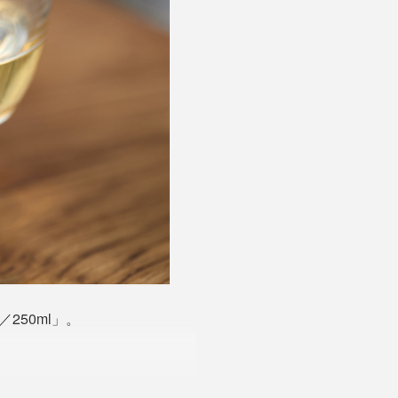
250ml」。