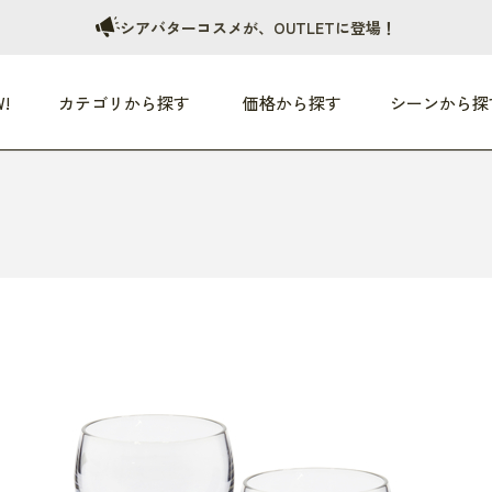
シアバターコスメが、OUTLETに登場！
!
カテゴリから探す
価格から探す
シーンから探
つめた〜い夏、どうぞ！
HEALTHY
家電
HOME
ファッション
- 3,000円
3,000円 - 5,000円
5,000円 - 10,000円
OP10
すべて
すべて
すべて
すべて
す
朝までぐっすり
リビング家電
居心地のいい空間
服
ひ
商品 (新着順)
本気で休む
キッチン家電
家事ルンルン
バッグ
ほ
覧
いつも清潔
美容・健康家電
食いしん坊クラブ
靴・靴下
や
じぶんメンテナンス
オーディオ家電
料理と団らん
レイングッズ
仕
め割引
おうちエクササイズ
ファッション／小物
レット
の他