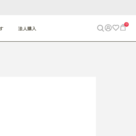
0
す
法人購入
WORK
ビジネス
ENJOY
寝具
10,000円 - 30,000円
30,000円以上
べて
すべて
すべて
すべて
らめきデスク
PC・スマホ関連
お出かけスパイス
敷き寝具
っと一息ふぅ
椅子・クッション
思い出トラベル
掛け寝具
っぱり清潔感
収納
外で過ごすって最高
パジャマ
事へGO
ビジネス／小物
好き・・にどっぷり
枕・小物