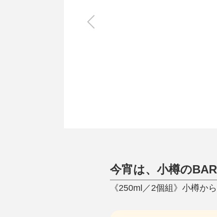
キッチン
すべて
調理家電
調理器具
食器
タオル・ふきん
キッチン雑貨
今宵は、小樽のBA
《250ml／2個組》小樽か