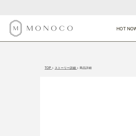
HOT NOW
新商品
CATEGORY
PRICE
SCENE
HOT NOW!
GIFTS
インテリア
1,000円未満
1,000円 
TOP
ストーリー詳細
商品詳細
今週のT
カテゴリから探す
価格から探す
シーンから探す
すべて
すべて
特別な贈りもの
家具
すべての
会話が弾む
収納
特集一
気のきく手土産
照明
毎日使ってね
インテリア雑貨
おまと
ベランダ・庭
アウト
インテリア／そ