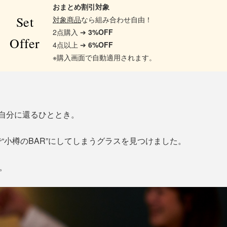
おまとめ割引対象
Set
対象商品
なら組み合わせ自由！
2点購入 ➔
3%OFF
Offer
4点以上 ➔
6%OFF
※購入画面で自動適用されます。
自分に還るひととき。
“小樽のBAR”にしてしまうグラスを見つけました。
」。