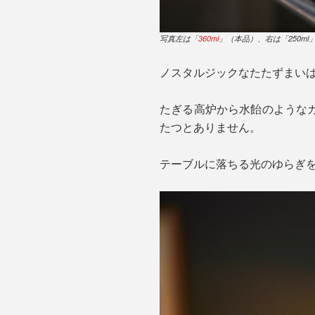
写真左は「
360ml
」（本品）、右は「250ml
ノスタルジックなたたずまい
たぎる高炉から水飴のような
たつとありません。
テーブルに落ちる光のゆらぎ