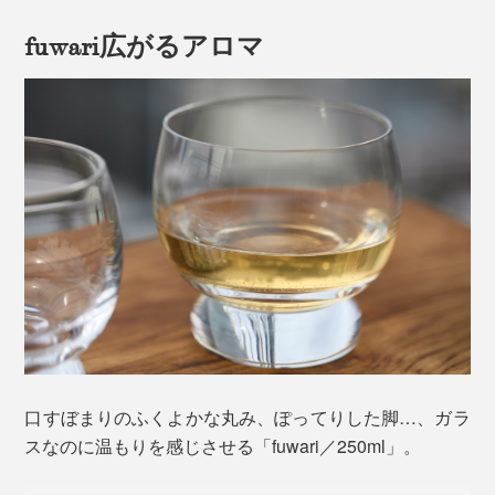
fuwari広がるアロマ
口すぼまりのふくよかな丸み、ぽってりした脚…、ガラ
スなのに温もりを感じさせる「fuwari／250ml」。