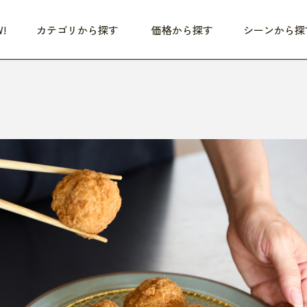
!
カテゴリから探す
価格から探す
シーンから探
つめた〜い夏、どうぞ！
HEALTHY
家電
HOME
ファッション
- 3,000円
3,000円 - 5,000円
5,000円 - 10,000円
OP10
すべて
すべて
すべて
すべて
す
朝までぐっすり
リビング家電
居心地のいい空間
服
ひ
商品 (新着順)
本気で休む
キッチン家電
家事ルンルン
バッグ
ほ
覧
いつも清潔
美容・健康家電
食いしん坊クラブ
靴・靴下
や
じぶんメンテナンス
オーディオ家電
料理と団らん
レイングッズ
仕
め割引
おうちエクササイズ
ファッション／小物
レット
の他
日用品
健康・美容
すべて
すべて