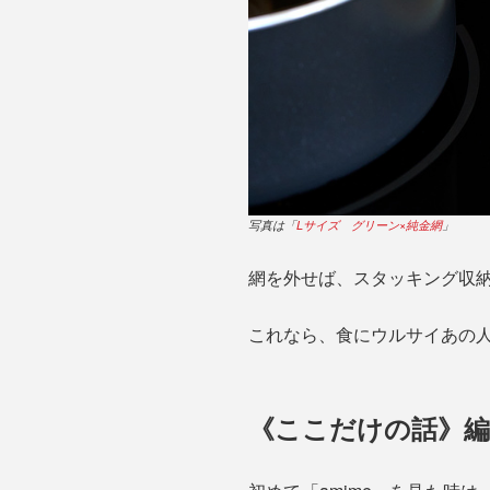
写真は「
Lサイズ グリーン×純金網
」
網を外せば、スタッキング収
これなら、食にウルサイあの
《ここだけの話》編