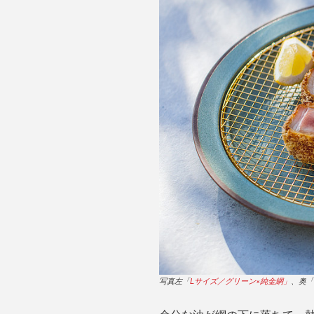
写真左「
Lサイズ／グリーン×純金網」
、奥「