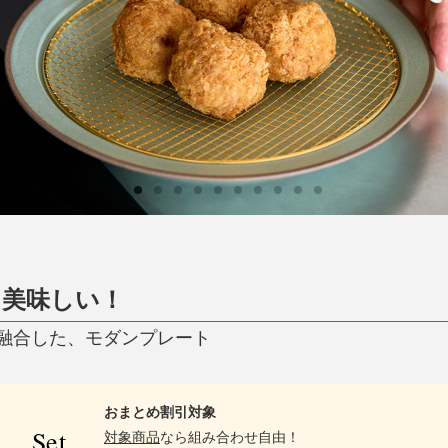
ひんやり今治タオル、生き返る〜
掃除・洗濯
肌・髪ケア
タオル
バスグッズ
スリッパ
ひんやりグッズ
防災用品
あったかグッズ
水筒
健康グッズ
日用品／その他
オーラルケア
と美味しい！
融合した、モダンプレート
おまとめ割引対象
Set
対象商品
なら組み合わせ自由！