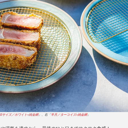
Sサイズ／ホワイト×純金網
」、右「
半月／ターコイズ×純金網
」