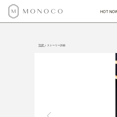
HOT NOW
新商品
CATEGORY
PRICE
SCENE
HOT NOW!
GIFTS
インテリア
1,000円未満
1,000円 
TOP
ストーリー詳細
今週のT
カテゴリから探す
価格から探す
シーンから探す
すべて
すべて
特別な贈りもの
家具
すべての
会話が弾む
収納
特集一
気のきく手土産
照明
毎日使ってね
インテリア雑貨
おまと
ベランダ・庭
アウト
インテリア／そ
キッチン
すべて