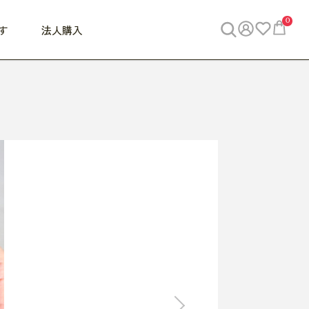
0
す
法人購入
WORK
ビジネス
ENJOY
寝具
10,000円 - 30,000円
30,000円以上
べて
すべて
すべて
すべて
らめきデスク
PC・スマホ関連
お出かけスパイス
敷き寝具
っと一息ふぅ
椅子・クッション
思い出トラベル
掛け寝具
っぱり清潔感
収納
外で過ごすって最高
パジャマ
事へGO
ビジネス／小物
好き・・にどっぷり
枕・小物
食料品
旅行・遊び
すべて
すべて