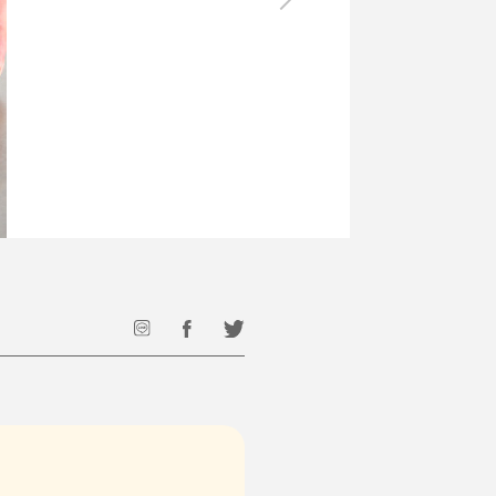
最後のひと口までキンキン
ドリンク
旅行
フード
アウトドア
旅行遊び／その他