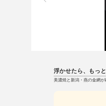
調理家電
調理器具
食器
タオル・ふきん
キッチン雑貨
浮かせたら、もっ
美濃焼と新潟・燕の金網が