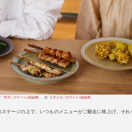
中「
半月／グリーン×純金網
」、右「
Lサイズ／ホワイト×純金網
」
のステージの上で、いつものメニューがご馳走に格上げ。それ