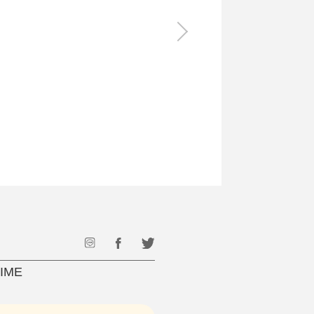
食料品
旅行・遊び
すべて
すべて
最後のひと口までキンキン
ドリンク
旅行
フード
アウトドア
旅行遊び／その他
IME