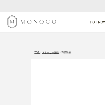
HOT NOW
新商品
CATEGORY
PRICE
SCENE
HOT NOW!
GIFTS
インテリア
1,000円未満
1,000円 
TOP
ストーリー詳細
商品詳細
今週のT
カテゴリから探す
価格から探す
シーンから探す
すべて
すべて
特別な贈りもの
家具
すべての
会話が弾む
収納
特集一
気のきく手土産
照明
毎日使ってね
インテリア雑貨
おまと
ベランダ・庭
アウト
インテリア／そ