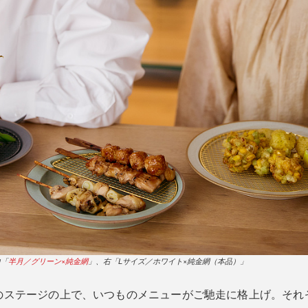
中「
半月／グリーン×純金網
」、右「Lサイズ／ホワイト×純金網（本品）」
のステージの上で、いつものメニューがご馳走に格上げ。それ