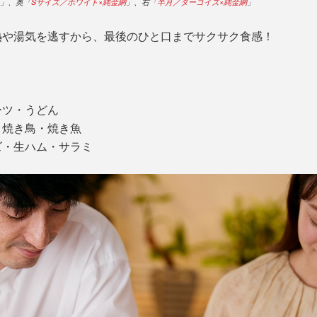
）」、奥「
Sサイズ／ホワイト×純金網
」、右「
半月／ターコイズ×純金網
」
熱や湯気を逃すから、最後のひと口までサクサク食感！
。
ーツ・うどん
・焼き鳥・焼き魚
ズ・生ハム・サラミ