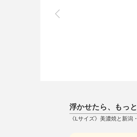
キッチン
すべて
調理家電
調理器具
食器
タオル・ふきん
キッチン雑貨
浮かせたら、もっ
《Lサイズ》美濃焼と新潟・