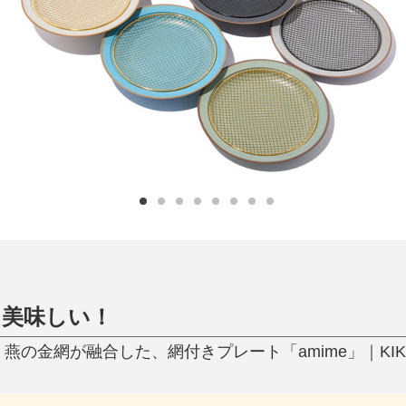
日用品
健康・美容
すべて
すべて
ひんやり今治タオル、生き返る〜
掃除・洗濯
肌・髪ケア
タオル
バスグッズ
スリッパ
ひんやりグッズ
防災用品
あったかグッズ
水筒
健康グッズ
日用品／その他
オーラルケア
と美味しい！
燕の金網が融合した、網付きプレート「amime」｜KIK