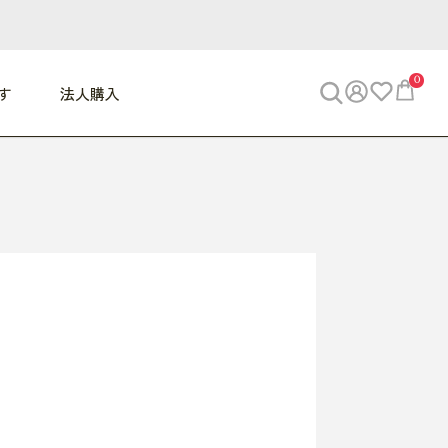
0
す
法人購入
WORK
ビジネス
ENJOY
寝具
10,000円 - 30,000円
30,000円以上
べて
すべて
すべて
すべて
らめきデスク
PC・スマホ関連
お出かけスパイス
敷き寝具
っと一息ふぅ
椅子・クッション
思い出トラベル
掛け寝具
っぱり清潔感
収納
外で過ごすって最高
パジャマ
事へGO
ビジネス／小物
好き・・にどっぷり
枕・小物