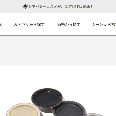
シアバターコスメが、OUTLETに登場！
!
カテゴリから探す
価格から探す
シーンから探
つめた〜い夏、どうぞ！
HEALTHY
家電
HOME
ファッション
- 3,000円
3,000円 - 5,000円
5,000円 - 10,000円
OP10
すべて
すべて
すべて
すべて
す
朝までぐっすり
リビング家電
居心地のいい空間
服
ひ
商品 (新着順)
本気で休む
キッチン家電
家事ルンルン
バッグ
ほ
覧
いつも清潔
美容・健康家電
食いしん坊クラブ
靴・靴下
や
じぶんメンテナンス
オーディオ家電
料理と団らん
レイングッズ
仕
め割引
おうちエクササイズ
ファッション／小物
レット
の他