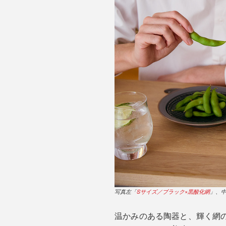
写真左「
Sサイズ／ブラック×黒酸化網
」、
温かみのある陶器と、輝く網