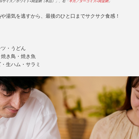
Sサイズ／ホワイト×純金網（本品）」、右「
半月／ターコイズ×純金網
」
熱や湯気を逃すから、最後のひと口までサクサク食感！
。
ーツ・うどん
・焼き鳥・焼き魚
ズ・生ハム・サラミ