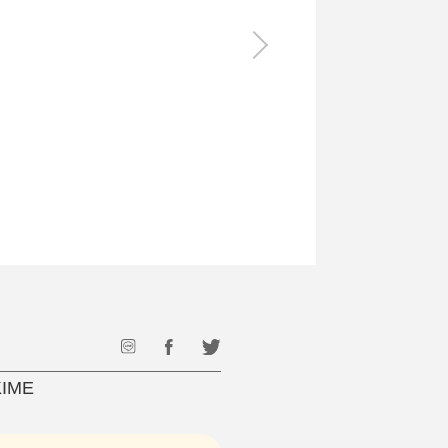
食料品
旅行・遊び
すべて
すべて
最後のひと口までキンキン
ドリンク
旅行
フード
アウトドア
旅行遊び／その他
IME