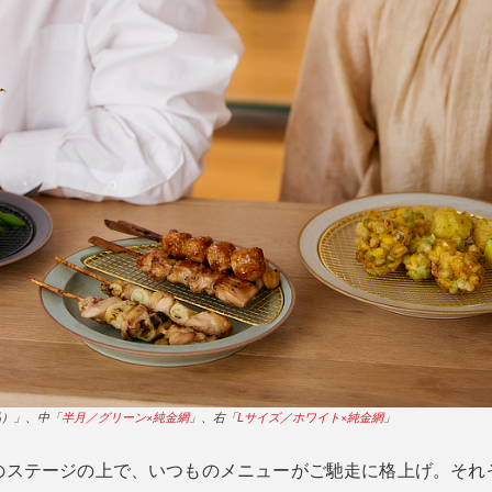
品）」、中「
半月／グリーン×純金網
」、右「
Lサイズ／ホワイト×純金網
」
のステージの上で、いつものメニューがご馳走に格上げ。それ