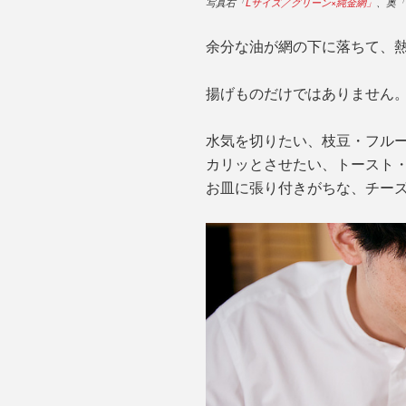
写真右「
Lサイズ／グリーン×純金網」
、奥「
余分な油が網の下に落ちて、
揚げものだけではありません
水気を切りたい、枝豆・フル
カリッとさせたい、トースト
お皿に張り付きがちな、チー