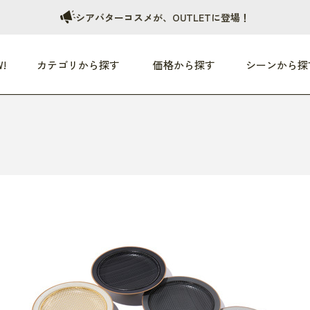
シアバターコスメが、OUTLETに登場！
!
カテゴリから探す
価格から探す
シーンから探
つめた〜い夏、どうぞ！
HEALTHY
家電
HOME
ファッション
- 3,000円
3,000円 - 5,000円
5,000円 - 10,000円
OP10
すべて
すべて
すべて
すべて
す
朝までぐっすり
リビング家電
居心地のいい空間
服
ひ
商品 (新着順)
本気で休む
キッチン家電
家事ルンルン
バッグ
ほ
覧
いつも清潔
美容・健康家電
食いしん坊クラブ
靴・靴下
や
じぶんメンテナンス
オーディオ家電
料理と団らん
レイングッズ
仕
め割引
おうちエクササイズ
ファッション／小物
レット
の他