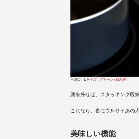
写真は「
Lサイズ グリーン×純金網
」
網を外せば、スタッキング収
これなら、食にウルサイあの
美味しい機能