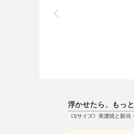
キッチン
すべて
調理家電
調理器具
食器
タオル・ふきん
キッチン雑貨
浮かせたら、もっ
《Sサイズ》美濃焼と新潟・