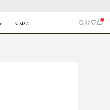
0
す
法人購入
WORK
ビジネス
ENJOY
寝具
10,000円 - 30,000円
30,000円以上
べて
すべて
すべて
すべて
らめきデスク
PC・スマホ関連
お出かけスパイス
敷き寝具
っと一息ふぅ
椅子・クッション
思い出トラベル
掛け寝具
っぱり清潔感
収納
外で過ごすって最高
パジャマ
事へGO
ビジネス／小物
好き・・にどっぷり
枕・小物