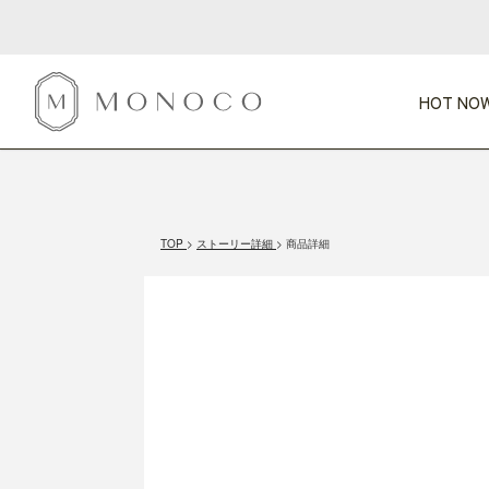
HOT NOW
新商品
CATEGORY
PRICE
SCENE
HOT NOW!
GIFTS
インテリア
1,000円未満
1,000円 
TOP
ストーリー詳細
商品詳細
今週のT
カテゴリから探す
価格から探す
シーンから探す
すべて
すべて
特別な贈りもの
家具
すべての
会話が弾む
収納
特集一
気のきく手土産
照明
毎日使ってね
インテリア雑貨
おまと
ベランダ・庭
アウト
インテリア／そ