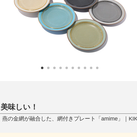
日用品
健康・美容
すべて
すべて
ひんやり今治タオル、生き返る〜
掃除・洗濯
肌・髪ケア
タオル
バスグッズ
スリッパ
ひんやりグッズ
防災用品
あったかグッズ
水筒
健康グッズ
日用品／その他
オーラルケア
と美味しい！
燕の金網が融合した、網付きプレート「amime」｜KIK