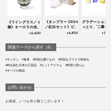
《タンブラー 240ml
グラデーション
《ワイングラス／１
／紅白セット》ビー
っとり、“二重チ
個》オーロラの光彩
ルやハイボールに、
構造”でビールも
で眼福を、まろやか
6,820
13,
6,600
¥
¥
¥
持ち上げると「桜型
ヒーもおいしい
な味わいで口福をも
の水滴」が残るグラ
チタンタンブラ
たらす、純チタンコ
ス（桐箱付き）｜
（250cc） | 燕三
ーティンググラス｜
関連テーマから探す（8）
Sakurasaku
PROGRESS プログレ
ス
#キッチン
#食器
#特別な贈りもの
#特別なグラスで乾杯を
#時を刻む日本の工芸品
#ヒットアイテム
#料理と団らん
#すべての商品
お問い合わせ
お客様、いつも有り難うございます！