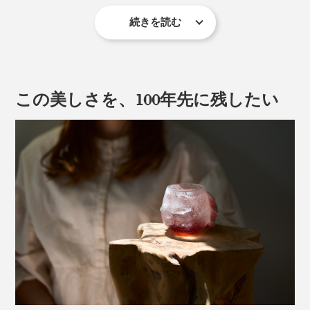
続きを読む
ガラスの表面に、筆で「膠（にかわ）」を塗り、約40時
間かけて乾燥・熱処理を加えることで浮かび上がる、自
然の造形美。
この美しさを、100年先に残したい
「膠」とは、牛などの皮・骨などから作られる接着剤。
その膠がゆっくりと収縮する力でガラスの表面がはじ
脚つきの「祥」は、容量180ml。ワインやスパークリン
け、まるで霜が降りる瞬間を閉じ込めたような模様にな
グはもちろん、日本酒にも似合いそう。ハレの日の祝杯
るという仕組みです。
も、日々のささやかな乾杯も、特別な時間に。
アイスクリームやフルーツを盛り付ければ、おしゃれな
パフェの完成です。
＜縁＞