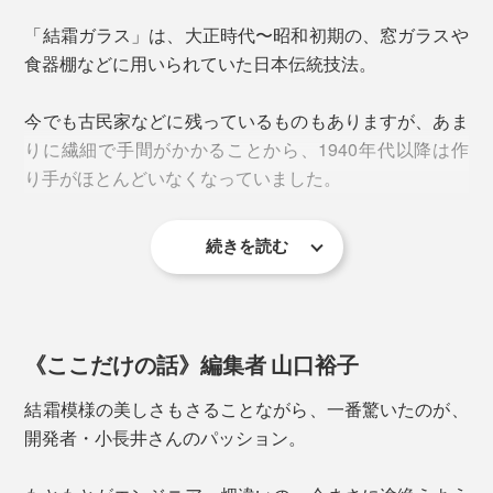
「結霜ガラス」は、大正時代〜昭和初期の、窓ガラスや
食器棚などに用いられていた日本伝統技法。
今でも古民家などに残っているものもありますが、あま
窓ガラスについた霜の結晶
りに繊細で手間がかかることから、1940年代以降は作
り手がほとんどいなくなっていました。
下の写真は、グラスに塗られた「膠」が乾燥して、はが
続きを読む
れかけた状態。皮のようにペリペリと取り除くと、模様
そんな「結霜ガラス」を甦らせたのが、MONOCOでロ
だけがガラス表面に残ります。
ングセラーを続けるチタンコーティンググラス
八角形の「縁」は容量300ml。「八角形」は繁栄や幸福
『PROGRESS』の小長井克久氏。
を呼ぶ縁起物。贈り物にしても喜ばれます。
《ここだけの話》編集者 山口裕子
お酒ならビールや焼酎を。水、お茶、ジュース…、何気
結霜模様の美しさもさることながら、一番驚いたのが、
ない毎日の飲み物が、古民家カフェの趣に。
開発者・小長井さんのパッション。
＜結＞