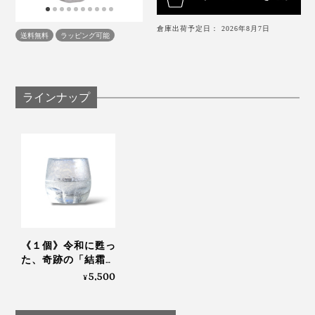
物が空気に触れやすく、香りをゆったり楽しみたいドリ
ンクにぴったり。
もともとエンジニアなので、職人の技を科学的に分析す
倉庫出荷予定日： 2026年8月7日
送料無料
ラッピング可能
るのは得意でして、大正時代の職人ができたことを解明
音が出ます
したいという想いもありました。
ラインナップ
現在でも、平らなガラス板に「結霜加工」する職人さん
は何人かいるようですが、曲面に「結霜加工」している
のは、自分だけなんじゃないかな。
時を超えた奇跡のガラスだと思っています。
デザインの特性上、初めからやや傾いていますが、味わ
《１個》令和に甦っ
た、奇跡の「結霜グ
いとして楽しんでいただけるとうれしいです。
ラス」｜結霜月華
5,500
¥
（けっそうげっか）