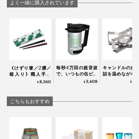
よく一緒に購入されています
１日の終わりに、何もせずボーッと過ごすのが好きなん
毎秒4万回の超音波
キャンドルの炎
《けずり箸／2膳／
ですが、『結霜月華』はそんな時間にかたわらに置いて
で、いつもの缶ビー
詰を温めながら
箱入り》職人手作
おきたいグラス。
ルからクリーミーな
っくり呑める「
り、天然漆の一生も
3,608
3,
8,360
¥
¥
¥
感動泡｜トロ泡サー
な卓上コンロ」
のの箸｜兵左衛門
バー
CROSS WARMER
照明の色によっても表情が変わって、眺めているだけ
ロスウォーマー
こちらもおすすめ
で、ふっと静かな気持ちになれます」