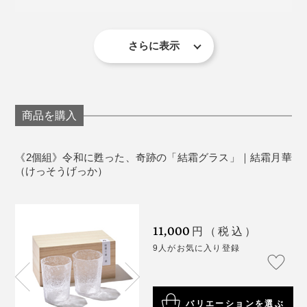
地元・静岡のガラス工房や博物館を見て周り、大学の教
ば、心身がゆるむのを感じるはず。
［祥（脚つきタイプ）］口径77×H118mm／180ml
授に話を聞き、図書館の文献を読み漁り、数えきれない
［陽（丸底タイプ）］口径66×H80mm／300ml
ほどのトライ＆エラーを繰り返して、ようやくこの形に
＜陽＞
［縁（八角タイプ）］口径80×H95mm／300ml
さらに表示
辿り着きました。
［結（ロックグラス）］口径78×H85mm／340ml
生産国：日本（静岡県）
箱：桐箱
商品を購入
＜使用上の注意＞
すべて作家の手作りのため、まったく同じ模様には
なりません。１点ずつ個体差がありますので、あら
《2個組》令和に甦った、奇跡の「結霜グラス」｜結霜月華
（けっそうげっか）
かじめご了承ください。
まさに一期一会、職人と自然のコラボレーションによる
食器洗い乾燥機、電子レンジ、オーブン、直火では
瞬間の芸術。世界でひとつだけの作品を大切に桐箱に入
使えません。
れて、あなたの手元にお届けします。
11,000
円（税込）
9人がお気に入り登録
丸底の「陽」は、容量300ml。ゆらゆらと揺れて、飲み
バリエーションを選ぶ