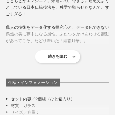
もともとがエンジニア。畑違いの、今まさに途絶えよう
としている日本伝統技法を、独学で甦らせたなんて、す
ごすぎる！
職人の技術をデータ化する探究心と、データ化できない
偶然の美に夢中になる感性。ふたつをかけあわせる衝動
があってこそ、たどり着いた『結霜月華』。
室温や湿度、膠の状態、乾燥時間によって、模様が変わ
続きを読む
100年後には、どんな人の手になじんでいることでしょ
ってしまうため、『結霜月華』のような繊細な模様につ
はじめて「結霜ガラス」を目にした時、その美しさに思
う。
くるには、職人の緻密な計算と肌感覚が必要。
わず息をのみ、魅入られてしまったそう。調べると、す
でに消えつつあるものと知り、ならば自分が継承者にな
ところどころに残っている無地の部分は、余白を感じて
ろうと決意。
仕様・インフォメーション
いただくためのデザインです。
ロックグラスの「結」は容量340ml。グラスの下部に厚
「この美しさを甦らせ、100年先に残したい。残さなく
みがあり、どっしりとした重みに心が落ち着きます。
セット内容／2個組（ひと箱入り）
てはならない！と、勝手な使命感に燃えまして。
材質：ガラス
間接照明の光にかざして、ゆっくり溶ける氷を眺めなれ
サイズ／容量：