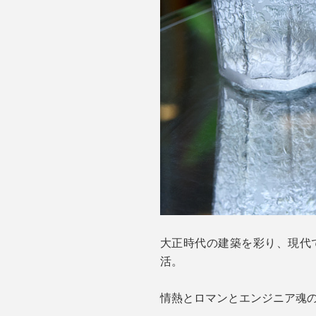
大正時代の建築を彩り、現代
活。
情熱とロマンとエンジニア魂