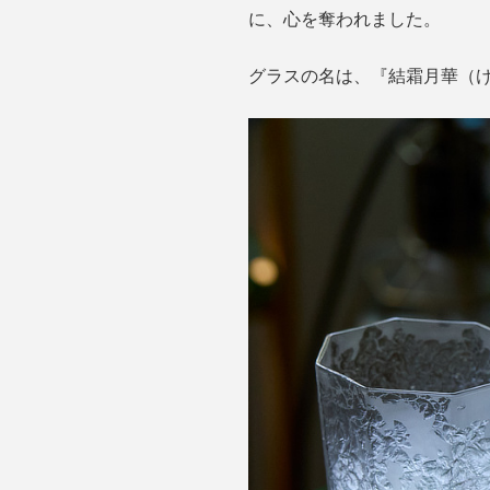
に、心を奪われました。
グラスの名は、『結霜月華（