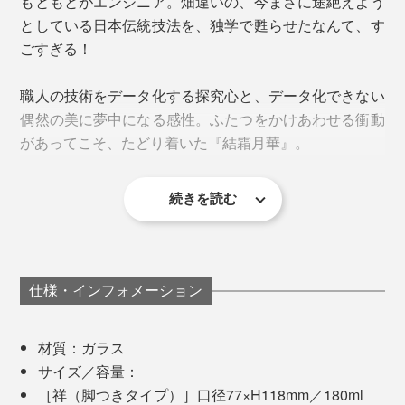
もともとがエンジニア。畑違いの、今まさに途絶えよう
としている日本伝統技法を、独学で甦らせたなんて、す
ごすぎる！
職人の技術をデータ化する探究心と、データ化できない
偶然の美に夢中になる感性。ふたつをかけあわせる衝動
があってこそ、たどり着いた『結霜月華』。
室温や湿度、膠の状態、乾燥時間によって、模様が変わ
続きを読む
100年後には、どんな人の手になじんでいることでしょ
ってしまうため、『結霜月華』のような繊細な模様につ
はじめて「結霜ガラス」を目にした時、その美しさに思
う。
くるには、職人の緻密な計算と肌感覚が必要。
わず息をのみ、魅入られてしまったそう。調べると、す
でに消えつつあるものと知り、ならば自分が継承者にな
ところどころに残っている無地の部分は、余白を感じて
ろうと決意。
仕様・インフォメーション
いただくためのデザインです。
ロックグラスの「結」は容量340ml。グラスの下部に厚
「この美しさを甦らせ、100年先に残したい。残さなく
みがあり、どっしりとした重みに心が落ち着きます。
材質：ガラス
てはならない！と、勝手な使命感に燃えまして。
サイズ／容量：
間接照明の光にかざして、ゆっくり溶ける氷を眺めなれ
［祥（脚つきタイプ）］口径77×H118mm／180ml