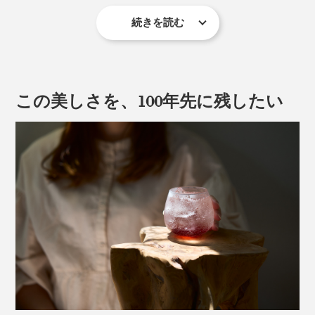
続きを読む
ガラスの表面に、筆で「膠（にかわ）」を塗り、約40時
間かけて乾燥・熱処理を加えることで浮かび上がる、自
然の造形美。
この美しさを、100年先に残したい
「膠」とは、牛などの皮・骨などから作られる接着剤。
その膠がゆっくりと収縮する力でガラスの表面がはじ
脚つきの「祥」は、容量180ml。ワインやスパークリン
け、まるで霜が降りる瞬間を閉じ込めたような模様にな
グはもちろん、日本酒にも似合いそう。ハレの日の祝杯
るという仕組みです。
も、日々のささやかな乾杯も、特別な時間に。
アイスクリームやフルーツを盛り付ければ、おしゃれな
パフェの完成です。
＜縁＞