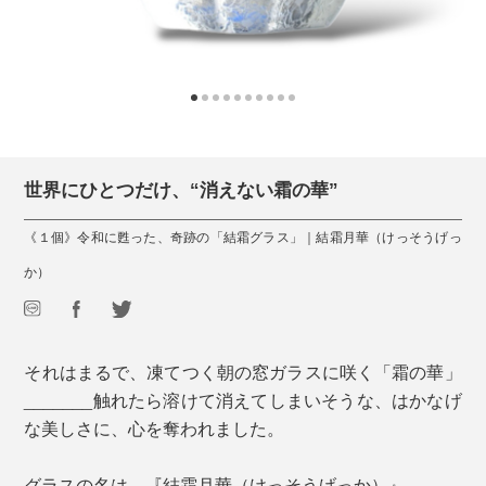
世界にひとつだけ、“消えない霜の華”
《１個》令和に甦った、奇跡の「結霜グラス」｜結霜月華（けっそうげっ
か）
それはまるで、凍てつく朝の窓ガラスに咲く「霜の華」
_______触れたら溶けて消えてしまいそうな、はかなげ
な美しさに、心を奪われました。
グラスの名は、『結霜月華（けっそうげっか）』。