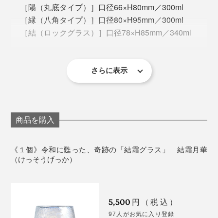
地元・静岡のガラス工房や博物館を見て周り、大学の教
ば、心身がゆるむのを感じるはず。
［陽（丸底タイプ）］口径66×H80mm／300ml
授に話を聞き、図書館の文献を読み漁り、数えきれない
［縁（八角タイプ）］口径80×H95mm／300ml
ほどのトライ＆エラーを繰り返して、ようやくこの形に
＜陽＞
［結（ロックグラス）］口径78×H85mm／340ml
辿り着きました。
生産国：日本（静岡県）
箱：桐箱
さらに表示
＜使用上の注意＞
すべて作家の手作りのため、まったく同じ模様には
なりません。１点ずつ個体差がありますので、あら
かじめご了承ください。
商品を購入
食器洗い乾燥機、電子レンジ、オーブン、直火では
まさに一期一会、職人と自然のコラボレーションによる
使えません。
瞬間の芸術。世界でひとつだけの作品を大切に桐箱に入
《１個》令和に甦った、奇跡の「結霜グラス」｜結霜月華
れて、あなたの手元にお届けします。
（けっそうげっか）
5,500
円（税込）
丸底の「陽」は、容量300ml。ゆらゆらと揺れて、飲み
97人がお気に入り登録