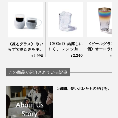
《300ml》結露しに
《ビールグラス
《凍るグラス》 氷い
くく、レンジ加熱
個》オーロラの
らずで冷たさをキー
OK、見る角度で表情
で眼福を、まろ
プする「アイスクイ
2,240
8,
4,990
¥
¥
¥
を変える「耐熱ダブ
な味わいで口福
ックグラス」｜
ルウォールグラス」
たらす、「純チ
Espresso Tokyo×豆善
｜RayES
ン」コーティン
この商品が紹介されている記事
ラス｜PROGRESS
ログレス
3週間、使いボレたものだけを。