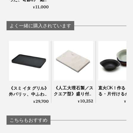
グラス」｜結霜月華
11,000
¥
（けっそうげっか）
よく一緒に購入されています
１日の終わりに、何もせずボーッと過ごすのが好きなん
ですが、『結霜月華』はそんな時間にかたわらに置いて
おきたいグラス。
《人工大理石製／ス
直火OK！作る・
《スミ イタ グリル》
照明の色によっても表情が変わって、眺めているだけ
クエア型》盛り付け
る・片付けるが
外パリッ、中ふわっ
で、ふっと静かな気持ちになれます」
が見違えて、会話が
つで完結する「器
と焼きあがる「炭プ
10,252
5,
29,700
¥
¥
¥
弾む「サービングボ
用 鍋」｜KOKURY
レート」｜Sumi
ード」｜Fermier
こちらもおすすめ