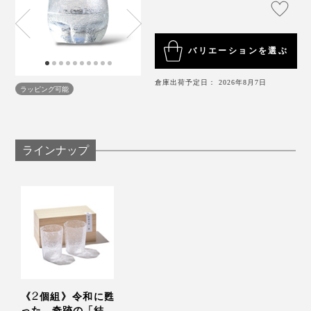
物が空気に触れやすく、香りをゆったり楽しみたいドリ
ンクにぴったり。
もともとエンジニアなので、職人の技を科学的に分析す
るのは得意でして、大正時代の職人ができたことを解明
バリエーションを選ぶ
音が出ます
したいという想いもありました。
倉庫出荷予定日： 2026年8月7日
ラッピング可能
現在でも、平らなガラス板に「結霜加工」する職人さん
は何人かいるようですが、曲面に「結霜加工」している
のは、自分だけなんじゃないかな。
ラインナップ
時を超えた奇跡のガラスだと思っています。
デザインの特性上、初めからやや傾いていますが、味わ
いとして楽しんでいただけるとうれしいです。
《2個組》令和に甦
った、奇跡の「結霜