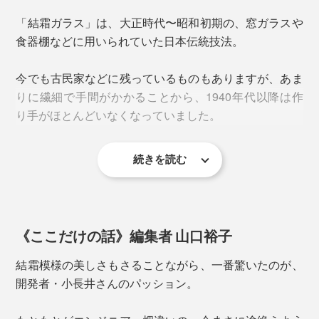
「結霜ガラス」は、大正時代〜昭和初期の、窓ガラスや
食器棚などに用いられていた日本伝統技法。
今でも古民家などに残っているものもありますが、あま
窓ガラスについた霜の結晶
りに繊細で手間がかかることから、1940年代以降は作
り手がほとんどいなくなっていました。
下の写真は、グラスに塗られた「膠」が乾燥して、はが
続きを読む
れかけた状態。皮のようにペリペリと取り除くと、模様
そんな「結霜ガラス」を甦らせたのが、MONOCOでロ
だけがガラス表面に残ります。
ングセラーを続けるチタンコーティンググラス
八角形の「縁」は容量300ml。「八角形」は繁栄や幸福
『PROGRESS』の小長井克久氏。
を呼ぶ縁起物。贈り物にしても喜ばれます。
《ここだけの話》編集者 山口裕子
お酒ならビールや焼酎を。水、お茶、ジュース…、何気
結霜模様の美しさもさることながら、一番驚いたのが、
ない毎日の飲み物が、古民家カフェの趣に。
開発者・小長井さんのパッション。
＜結＞