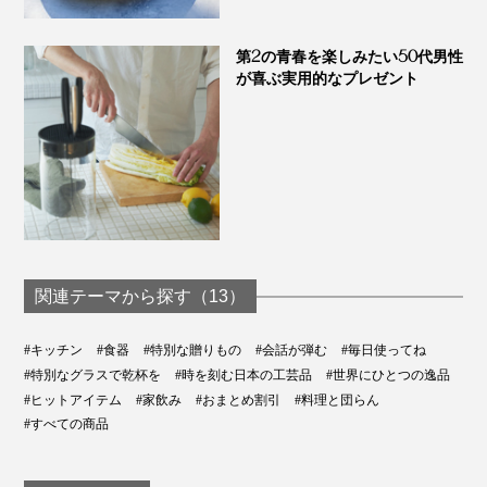
第2の青春を楽しみたい50代男性
が喜ぶ実用的なプレゼント
関連テーマから探す（13）
#キッチン
#食器
#特別な贈りもの
#会話が弾む
#毎日使ってね
#特別なグラスで乾杯を
#時を刻む日本の工芸品
#世界にひとつの逸品
#ヒットアイテム
#家飲み
#おまとめ割引
#料理と団らん
#すべての商品